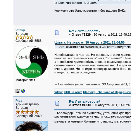
знаем, что ничего не знаем.
Кое-кому это было известно и без вашего БАКа.
Vitaliy
Re: Лента новостей
Ветеран
«
Ответ #1329 :
30 Августа 2011, 13:49:12
Сообщений: 5586
Цитата: Не знаю от 30 Августа 2011, 13:04:56
… Ага, скажите это Виталию.)) Он спит и видит, чт
Не обязательно частиц. Но основа материи должна
понятие, математический объект, "сознание". Ниче
это событие должно сбить спесь с самоуверенных 
соотнесения с физической реальностью. Не зря м
очень дороги. Но не идти же под крылышко бога, 
пъедестал наши ощущения.
Материалист
«
Последнее редактирование: 30 Августа 2011, 14:
Vitaliy:
SCIES Forum
Glossary
Definitions of Magic
Высш
Pipa
Re: Лента новостей
Администратор
«
Ответ #1330 :
30 Августа 2011, 14:07:40
Ветеран
Коллайдер - это, по существу, установка для пре
Сообщений: 3660
раскалывания адронов на части, сколько порождают
меньше, а материи больше, что наруку материал