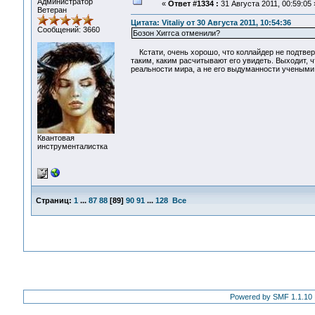
Администратор
«
Ответ #1334 :
31 Августа 2011, 00:59:05 
Ветеран
Цитата: Vitaliy от 30 Августа 2011, 10:54:36
Сообщений: 3660
Бозон Хиггса отменили?
Кстати, очень хорошо, что коллайдер не подтверд
таким, каким расчитывают его увидеть. Выходит, 
реальности мира, а не его выдуманности учеными
Квантовая
инструменталистка
Страниц:
1
...
87
88
[
89
]
90
91
...
128
Все
Powered by SMF 1.1.10