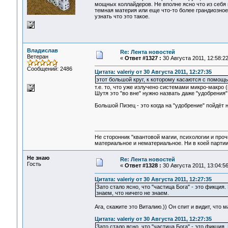
мощных коллайдеров. Не вполне ясно что из себя 
темная материя или еще что-то более грандиозное
узнать что это такое.
Владислав
Re: Лента новостей
Ветеран
«
Ответ #1327 :
30 Августа 2011, 12:58:22
Сообщений: 2486
Цитата: valeriy от 30 Августа 2011, 12:27:35
этот большой круг, к которому касаются с помощь
т.е. то, что уже излучено системами микро-макро (
Шутя это "во вне" нужно назвать даже "удобрения"
Большой Пизец - это когда на "удобрение" пойдёт
Не сторонник "квантовой магии, психологии и проч
материальное и нематериальное. Ни в коей партии
Не знаю
Re: Лента новостей
Гость
«
Ответ #1328 :
30 Августа 2011, 13:04:56
Цитата: valeriy от 30 Августа 2011, 12:27:35
Зато стало ясно, что "частица Бога" - это фикция
знаем, что ничего не знаем.
Ага, скажите это Виталию.)) Он спит и видит, что м
Цитата: valeriy от 30 Августа 2011, 12:27:35
Зато стало ясно, что "частица Бога" - это фикция