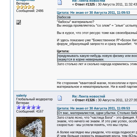
Re: Лента новостей
Ветеран
«
Ответ #1325 :
30 Августа 2011, 11:32:43
Сообщений: 2486
Цитата: Не знаю от 30 Августа 2011, 11:09:53
бабосов
"бабосы" материально?
Вы иногда проявляетесь "со злом" =
"злые" испыт
Вы в курсе, что этот ресурс тоже как своеобразн
И здесь показано уже "Божественное Я"=Бозон Хиг
форум_образующий запросто и сразу вышибит. Что 
Цитата:
придумывать какую-нибудь новую физику или во
окажутся в корне неверными.
Зато столько лет и сколько народа кормились этим
Не сторонник "квантовой магии, психологии и проч
материальное и нематериальное. Ни в коей партии
valeriy
Re: Лента новостей
Глобальный модератор
«
Ответ #1326 :
30 Августа 2011, 12:27:35
Ветеран
Цитата: Не знаю от 30 Августа 2011, 11:09:53
Сообщений: 4167
От вас, материалистов, одни убытки. Столько баб
Зато стало ясно, что "частица Бога" - это фикция
знаем, что ничего не знаем. И это уже успех, ос
скоростью - мы успели понять, что мы глупы.
А более наглядно мы увидели, что когда подносят 
И чем больше скорость вращения круга, тем бОльш