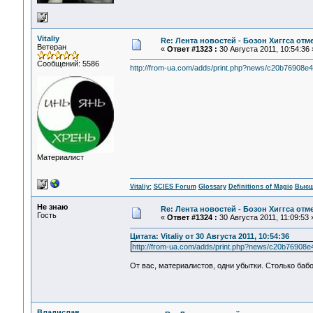
Vitaliy
Re: Лента новостей - Бозон Хиггса отм
Ветеран
«
Ответ #1323 :
30 Августа 2011, 10:54:36 
Сообщений: 5586
http://from-ua.com/adds/print.php?news/c20b76908e
Материалист
Vitaliy:
SCIES Forum
Glossary
Definitions of Magic
Высш
Не знаю
Re: Лента новостей - Бозон Хиггса отм
Гость
«
Ответ #1324 :
30 Августа 2011, 11:09:53 
Цитата: Vitaliy от 30 Августа 2011, 10:54:36
http://from-ua.com/adds/print.php?news/c20b76908e
От вас, материалистов, одни убытки. Столько бабо
Владислав