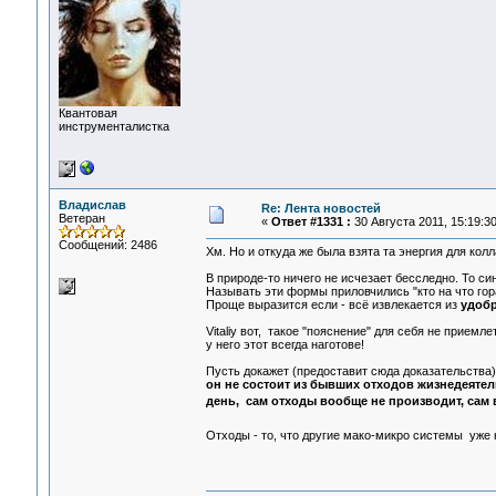
Квантовая
инструменталистка
Владислав
Re: Лента новостей
Ветеран
«
Ответ #1331 :
30 Августа 2011, 15:19:30
Сообщений: 2486
Хм. Но и откуда же была взята та энергия для кол
В природе-то ничего не исчезает бесследно. То си
Называть эти формы приловчились "кто на что гор
Проще выразится если - всё извлекается из
удоб
Vitaliy вот, такое "пояснение" для себя не прием
у него этот всегда наготове!
Пусть докажет (предоставит сюда доказательства)
он не состоит из бывших отходов жизнедеятел
день, сам отходы вообще не производит, сам в
Отходы - то, что другие мако-микро системы уже 