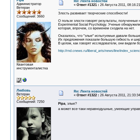
Pipa
Re: Лента новостей
Администратор
«
Ответ #1321 :
26 Августа 2011, 08:16:21
Ветеран
Злость развивает творческие способности!
Сообщений: 3660
О пользе злости говорят результаты, полученные 
Experimental Social Psychology. Ученые обнаруж
которая, впрочем, со временем сходила на нет.
Оказалось, что "злые" испытуемые давали больше 
Их предложения показали большую гибкость и ши
В целом, как говорят исследователи, они видели 
http://rnd.cnews.ru/liberal_arts/news/line/index_scie
Квантовая
инструменталистка
Любовь
Re: Лента новостей
Ветеран
«
Ответ #1322 :
26 Августа 2011, 21:33:34
Сообщений: 7250
Pipa
, злые?
а может все-таки неравнодушные, умеющие упра