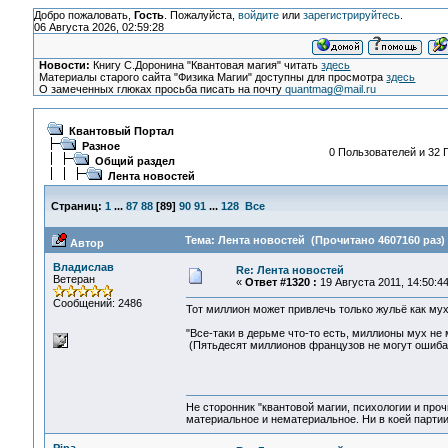
Добро пожаловать,
Гость
. Пожалуйста,
войдите
или
зарегистрируйтесь
.
06 Августа 2026, 02:59:28
Новости:
Книгу С.Доронина "Квантовая магия" читать
здесь
Материалы старого сайта "Физика Магии" доступны для просмотра
здесь
О замеченных глюках просьба писать на почту
quantmag@mail.ru
Квантовый Портал
Разное
0 Пользователей и 32 Г
Общий раздел
Лента новостей
Страниц:
1
...
87
88
[
89
]
90
91
...
128
Все
Тема: Лента новостей (Прочитано 4607160 раз)
Автор
Владислав
Re: Лента новостей
Ветеран
«
Ответ #1320 :
19 Августа 2011, 14:50:44
Сообщений: 2486
Тот миллион может привлечь только жульё как мух 
"Все-таки в дерьме что-то есть, миллионы мух не
(Пятьдесят миллионов французов не могут ошибать
Не сторонник "квантовой магии, психологии и проч
материальное и нематериальное. Ни в коей партии