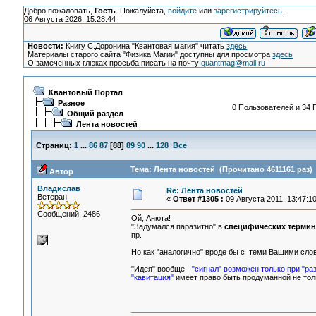
Добро пожаловать,
Гость
. Пожалуйста,
войдите
или
зарегистрируйтесь
.
06 Августа 2026, 15:28:44
Новости:
Книгу С.Доронина "Квантовая магия" читать
здесь
Материалы старого сайта "Физика Магии" доступны для просмотра
здесь
О замеченных глюках просьба писать на почту
quantmag@mail.ru
Квантовый Портал
Разное
0 Пользователей и 34 Г
Общий раздел
Лента новостей
Страниц:
1
...
86
87
[
88
]
89
90
...
128
Все
Тема: Лента новостей (Прочитано 4611161 раз)
Автор
Владислав
Re: Лента новостей
Ветеран
«
Ответ #1305 :
09 Августа 2011, 13:47:10
Сообщений: 2486
Ой, Анюта!
"Задумался паразитно" в
специфических терми
пр.
Но как "аналогично" вроде бы с теми Вашими сло
"Идея" вообще -
"сигнал" возможен только при "ра
"кавитация"
имеет право быть продуманной не толь