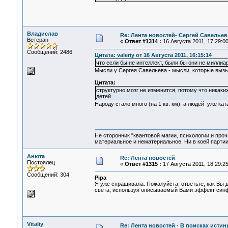
Владислав
Re: Лента новостей- Сергей Савельев
Ветеран
«
Ответ #1314 :
16 Августа 2011, 17:29:00
Сообщений: 2486
Цитата: valeriy от 16 Августа 2011, 16:15:14
что если бы не интеллект, были бы они не милли
Мысли у Сергея Савельева - мысли, которые выз
Цитата:
структурно мозг не изменится, потому что никаких
детей.
Народу стало много (на 1 кв. км), а людей уже кат
Не сторонник "квантовой магии, психологии и проч
материальное и нематериальное. Ни в коей партии
Анюта
Re: Лента новостей
Постоялец
«
Ответ #1315 :
17 Августа 2011, 18:29:25
Сообщений: 304
Pipa
Я уже спрашивала. Пожалуйста, ответьте, как Вы
света, используя описываемый Вами эффект синфа
Vitaliy
Re: Лента новостей - В поисках истин