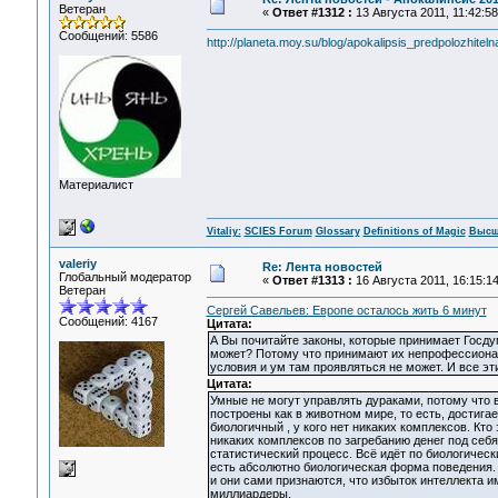
Ветеран
«
Ответ #1312 :
13 Августа 2011, 11:42:58
Сообщений: 5586
http://planeta.moy.su/blog/apokalipsis_predpolozhite
Материалист
Vitaliy:
SCIES Forum
Glossary
Definitions of Magic
Высш
valeriy
Re: Лента новостей
Глобальный модератор
«
Ответ #1313 :
16 Августа 2011, 16:15:14
Ветеран
Сергей Савельев: Европе осталось жить 6 минут
Сообщений: 4167
Цитата:
А Вы почитайте законы, которые принимает Госдум
может? Потому что принимают их непрофессионал
условия и ум там проявляться не может. И все э
Цитата:
Умные не могут управлять дураками, потому что в
построены как в животном мире, то есть, достигает
биологичный , у кого нет никаких комплексов. Кто
никаких комплексов по загребанию денег под себя
статистический процесс. Всё идёт по биологическ
есть абсолютно биологическая форма поведения. 
и они сами признаются, что избыток интеллекта и
миллиардеры.