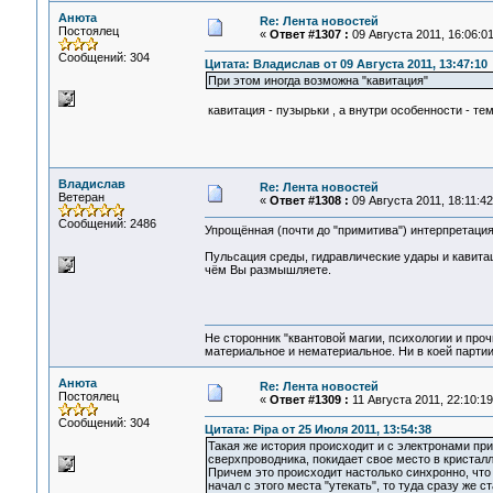
Анюта
Re: Лента новостей
Постоялец
«
Ответ #1307 :
09 Августа 2011, 16:06:01
Сообщений: 304
Цитата: Владислав от 09 Августа 2011, 13:47:10
При этом иногда возможна "кавитация"
кавитация - пузырьки , а внутри особенности - тем
Владислав
Re: Лента новостей
Ветеран
«
Ответ #1308 :
09 Августа 2011, 18:11:42
Сообщений: 2486
Упрощённая (почти до "примитива") интерпретация
Пульсация среды, гидравлические удары и кавитац
чём Вы размышляете.
Не сторонник "квантовой магии, психологии и проч
материальное и нематериальное. Ни в коей партии
Анюта
Re: Лента новостей
Постоялец
«
Ответ #1309 :
11 Августа 2011, 22:10:19
Сообщений: 304
Цитата: Pipa от 25 Июля 2011, 13:54:38
Такая же история происходит и с электронами пр
сверхпроводника, покидает свое место в кристалл
Причем это происходит настолько синхронно, что 
начал с этого места "утекать", то туда сразу же с