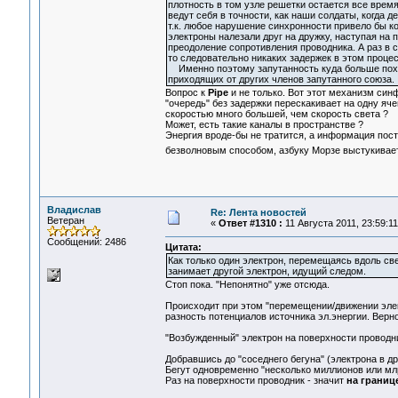
плотность в том узле решетки остается все время
ведут себя в точности, как наши солдаты, когда д
т.к. любое нарушение синхронности привело бы к
электроны налезали друг на дружку, наступая на 
преодоление сопротивления проводника. А раз в с
то следовательно никаких задержек в этом процес
Именно поэтому запутанность куда больше похо
приходящих от других членов запутанного союза.
Вопрос к
Pipe
и не только. Вот этот механизм син
"очередь" без задержки перескакивает на одну яч
скоростью много большей, чем скорость света ?
Может, есть такие каналы в пространстве ?
Энергия вроде-бы не тратится, а информация посту
безволновым способом, азбуку Морзе выстукива
Владислав
Re: Лента новостей
Ветеран
«
Ответ #1310 :
11 Августа 2011, 23:59:11
Сообщений: 2486
Цитата:
Как только один электрон, перемещаясь вдоль све
занимает другой электрон, идущий следом.
Стоп пока. "Непонятно" уже отсюда.
Происходит при этом "перемещении/движении элект
разность потенциалов источника эл.энергии. Верн
"Возбужденный" электрон на поверхности проводника
Добравшись до "соседнего бегуна" (электрона в др
Бегут одновременно "несколько миллионов или млрд
Раз на поверхности проводник - значит
на границ