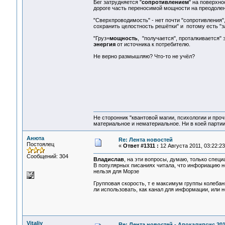
Бег затрудняется "
сопротивлением
" на поверхно
дороге часть переносимой мощности на преодолен
"Сверхпроводимость" - нет почти "сопротивления", 
сохранить целостность решётки" и потому есть "з
"Груз=
мощность
, "получается", проталкивается" 
энергия
от источника к потребителю.
Не верно размышляю? Что-то не учёл?
Не сторонник "квантовой магии, психологии и проч
материальное и нематериальное. Ни в коей партии
Анюта
Re: Лента новостей
Постоялец
«
Ответ #1311 :
12 Августа 2011, 03:22:23
Сообщений: 304
Владислав
, на эти вопросы, думаю, только спец
В популярных писаниях читала, что инфориацию не
нельзя для Морзе
Групповая скорость, т е максимум группы колебан
ли использовать, как канал для информации, или 
Vitaliy
Re: Лента новостей - Апокалипсис 20