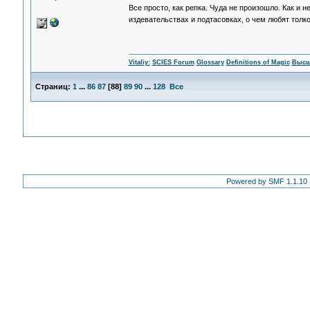
Все просто, как репка. Чуда не произошло. Как и 
издевательствах и подтасовках, о чем любят толк
Vitaliy:
SCIES Forum
Glossary
Definitions of Magic
Высш
Страниц:
1
...
86
87
[
88
]
89
90
...
128
Все
Powered by SMF 1.1.10