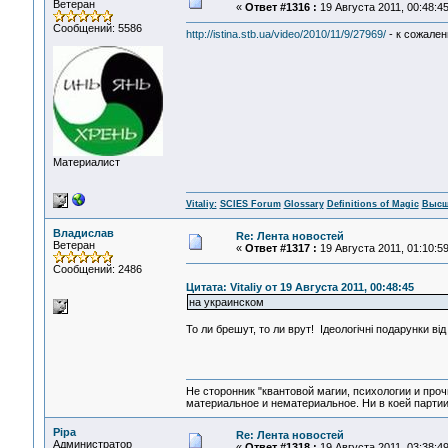
Ветеран
«
Ответ #1316 :
19 Августа 2011, 00:48:45
Сообщений: 5586
http://istina.stb.ua/video/2010/11/9/27969/
- к сожален
Материалист
Vitaliy:
SCIES Forum
Glossary
Definitions of Magic
Высш
Владислав
Re: Лента новостей
Ветеран
«
Ответ #1317 :
19 Августа 2011, 01:10:59
Сообщений: 2486
Цитата: Vitaliy от 19 Августа 2011, 00:48:45
на украинском
То ли брешут, то ли врут! Ідеологічні подарунки від
Не сторонник "квантовой магии, психологии и проч
материальное и нематериальное. Ни в коей партии
Pipa
Re: Лента новостей
Администратор
«
Ответ #1318 :
19 Августа 2011, 03:38:49