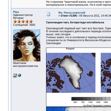
Не сторонник "квантовой магии, психологии и проч
материальное и нематериальное. Ни в коей партии
Pipa
Re: Лента новостей
Администратор
«
Ответ #1306 :
09 Августа 2011, 14:46:34
Ветеран
Гренландия тает, Антарктида нестабильна
Сообщений: 3660
Гренландский ледовый щит тает все быстрее. Одна
В течение последнего длительного периода потепле
выше, чем сегодня.
Ученые знают, что в основном в период потеплени
специалисты из Университета Висконсин-Мэдисон
Гренландия.
Квантовая
инструменталистка