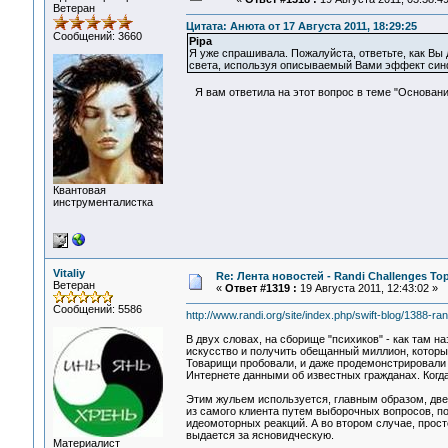
Ветеран
Цитата: Анюта от 17 Августа 2011, 18:29:25
Сообщений: 3660
Pipa
Я уже спрашивала. Пожалуйста, ответьте, как Вы
света, используя описываемый Вами эффект синф
Я вам ответила на этот вопрос в теме "Основани
Квантовая
инструменталистка
Vitaliy
Re: Лента новостей - Randi Challenges Top 
Ветеран
«
Ответ #1319 :
19 Августа 2011, 12:43:02 »
Сообщений: 5586
http://www.randi.org/site/index.php/swift-blog/1388-ra
В двух словах, на сборище "психиков" - как там 
искусство и получить обещанный миллион, которы
Товарищи пробовали, и даже продемонстрировали 
Интернете данными об известных гражданах. Когда
Этим жульем используется, главным образом, две т
из самого клиента путем выборочных вопросов, п
идеомоторных реакций. А во втором случае, прост
выдается за ясновидческую.
Материалист