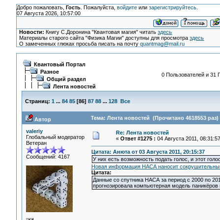
Добро пожаловать,
Гость
. Пожалуйста,
войдите
или
зарегистрируйтесь
.
07 Августа 2026, 10:57:00
Новости:
Книгу С.Доронина "Квантовая магия" читать
здесь
Материалы старого сайта "Физика Магии" доступны для просмотра
здесь
О замеченных глюках просьба писать на почту
quantmag@mail.ru
Квантовый Портал
Разное
0 Пользователей и 31 Г
Общий раздел
Лента новостей
Страниц:
1
...
84
85
[
86
]
87
88
...
128
Все
Тема: Лента новостей (Прочитано 4618553 раз)
Автор
valeriy
Re: Лента новостей
Глобальный модератор
«
Ответ #1275 :
04 Августа 2011, 08:31:57
Ветеран
Цитата: Анюта от 03 Августа 2011, 20:15:37
Сообщений: 4167
У них есть возможность подать голос, и этот голо
Новая информация НАСА наносит сокрушительный 
Цитата:
Данные со спутника НАСА за период с 2000 по 20
прогнозировала компьютерная модель паникёров 