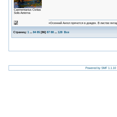
Сaementarius Civitas
Solis Aeterna
«Осенний Ангел прячется в дождях. В листве янтарн
Страниц:
1
...
84
85
[
86
]
87
88
...
128
Все
Powered by SMF 1.1.10