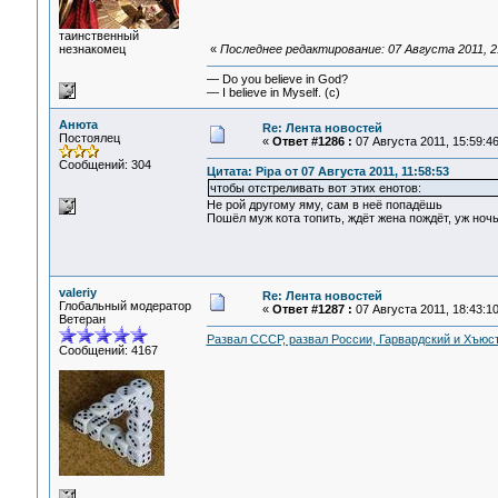
таинственный
незнакомец
«
Последнее редактирование: 07 Августа 2011, 2
— Do you believe in God?
— I believe in Myself. (c)
Анюта
Re: Лента новостей
Постоялец
«
Ответ #1286 :
07 Августа 2011, 15:59:46
Сообщений: 304
Цитата: Pipa от 07 Августа 2011, 11:58:53
чтобы отстреливать вот этих енотов:
Не рой другому яму, сам в неё попадёшь
Пошёл муж кота топить, ждёт жена пождёт, уж ночь 
valeriy
Re: Лента новостей
Глобальный модератор
«
Ответ #1287 :
07 Августа 2011, 18:43:10
Ветеран
Развал СССР, развал России, Гарвардский и Хъюст
Сообщений: 4167