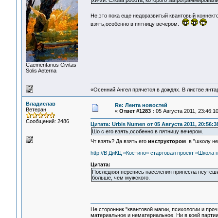
хи-хи. Слова робота, которого запрограммировали
Не,это пока еще недоразвитый квантовый коннект
взять,особенно в пятницу вечером.
Сaementarius Civitas
Solis Aeterna
«Осенний Ангел прячется в дождях. В листве янтарн
Владислав
Re: Лента новостей
Ветеран
«
Ответ #1283 :
05 Августа 2011, 23:46:10
Сообщений: 2486
Цитата: Urbis Numen от 05 Августа 2011, 20:56:3
Шо с его взять,особенно в пятницу вечером.
Чт взять? Да взять его
инструктором
в "школу не
http://В ДиКЦ «Костино» стартовал проект «Школа 
Цитата:
Последняя перепись населения принесла неутешит
больше, чем мужского.
Не сторонник "квантовой магии, психологии и проч
материальное и нематериальное. Ни в коей партии