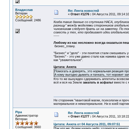
Владислав
Re: Лента новостей
Ветеран
«
Ответ #1276 :
04 Августа 2011, 09:14:10
Сообщений: 2486
Когда такие данные со спутника НАСА, опублик
разницу" между моделями сторонников глобальн
чиновникам следует брать их на заметку. По то
совесть у тех, кто продвигает идеи глобальног
-----
Любому из нас несложно всегда оказаться пеш
бизнес_плану.
"Бизнес" и "дело" - эти понятия стали смешивать
"Бизнес" - это уже давно стало как нажива одних 
как "уважительное".
Цитата: Анюта
Помогать и доверять, это нормальная реакция пр
А кому выгодно дымить и пачкать, тот норовит зап
Кто-то же вынужден сдерживать аппетиты всевоз
всё и вся на Земле
закатать в асфальт
вместе с
Не сторонник "квантовой магии, психологии и проч
материальное и нематериальное. Ни в коей партии
Pipa
Re: Лента новостей
Администратор
«
Ответ #1277 :
04 Августа 2011, 10:18:22
Ветеран
Цитата: Анюта от 04 Августа 2011, 09:07:51
Сообщений: 3660
Так что же, будем чадить небо, ссорится и ничег