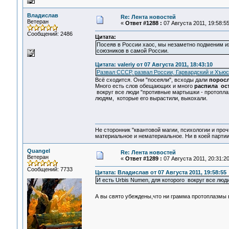
Владислав
Re: Лента новостей
Ветеран
«
Ответ #1288 :
07 Августа 2011, 19:58:55
Сообщений: 2486
Цитата:
Посеяв в России хаос, мы незаметно подменим 
союзников в самой России.
Цитата: valeriy от 07 Августа 2011, 18:43:10
Развал СССР, развал России, Гарвардский и Хъюст
Всё сходится. Они "посеяли", всходы дали
порос
Много есть слов обещающих и много
распила ос
вокруг все люди "противные мартышки - протоплаз
людям, которые его вырастили, выкохали.
Не сторонник "квантовой магии, психологии и проч
материальное и нематериальное. Ни в коей партии
Quangel
Re: Лента новостей
Ветеран
«
Ответ #1289 :
07 Августа 2011, 20:31:20
Сообщений: 7733
Цитата: Владислав от 07 Августа 2011, 19:58:55
И есть Urbis Numen, для которого вокруг все люд
А вы свято убеждены,что ни грамма протоплазмы