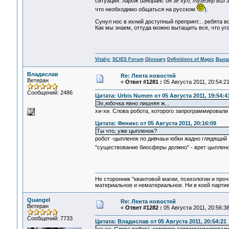
ситуация:
лардж игноранс он зе хул, тугезер виз 
что необходимо общаться на русском
).
Сунул нос в ихний доступный препринт... ребята 
Как мы знаем, оттуда можно вытащить все, что уг
Vitaliy:
SCIES Forum
Glossary
Definitions of Magic
Высш
Владислав
Re: Лента новостей
Ветеран
«
Ответ #1281 :
05 Августа 2011, 20:54:21
Сообщений: 2486
Цитата: Urbis Numen от 05 Августа 2011, 19:54:4
Эх,юбочка явно лишняя ж...
хи-хи. Слова робота, которого запрограммировали
Цитата: Феникс от 05 Августа 2011, 20:16:09
Ты что, уже цыпленок?
робот -цыпленок по дивчаьи юбки жадно глядящий .
"существование биосферы должно" - врет цыпленок
Не сторонник "квантовой магии, психологии и проч
материальное и нематериальное. Ни в коей партии
Quangel
Re: Лента новостей
Ветеран
«
Ответ #1282 :
05 Августа 2011, 20:56:38
Сообщений: 7733
Цитата: Владислав от 05 Августа 2011, 20:54:21