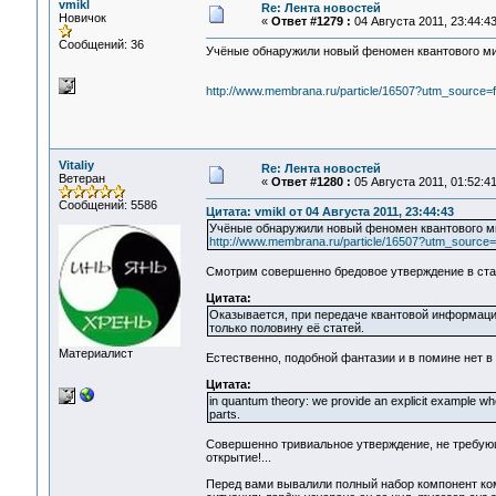
vmikl
Re: Лента новостей
Новичок
«
Ответ #1279 :
04 Августа 2011, 23:44:43
Сообщений: 36
Учёные обнаружили новый феномен квантового м
http://www.membrana.ru/particle/16507?utm_sou
Vitaliy
Re: Лента новостей
Ветеран
«
Ответ #1280 :
05 Августа 2011, 01:52:41
Сообщений: 5586
Цитата: vmikl от 04 Августа 2011, 23:44:43
Учёные обнаружили новый феномен квантового м
http://www.membrana.ru/particle/16507?utm_so
Смотрим совершенно бредовое утверждение в ста
Цитата:
Оказывается, при передаче квантовой информации
только половину её статей.
Материалист
Естественно, подобной фантазии и в помине нет в 
Цитата:
in quantum theory: we provide an explicit example whe
parts.
Совершенно тривиальное утверждение, не требующ
открытие!...
Перед вами вывалили полный набор компонент ком