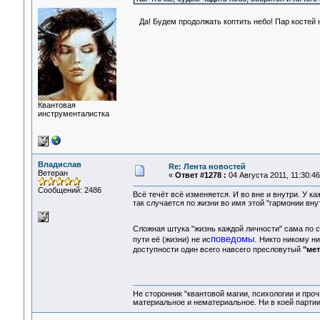
Да! Будем продолжать коптить небо! Пар костей 
Квантовая
инструменталистка
Владислав
Re: Лента новостей
Ветеран
«
Ответ #1278 :
04 Августа 2011, 11:30:46
Сообщений: 2486
Всё течёт всё изменяется. И во вне и внутри. У ка
так случается по жизни во имя этой "гармонии вну
Сложная штука "жизнь каждой личности" сама по с
поведомы.
пути её (жизни) не ис
Никто никому ни
доступности один всего навсего пресловутый
"ме
Не сторонник "квантовой магии, психологии и проч
материальное и нематериальное. Ни в коей партии