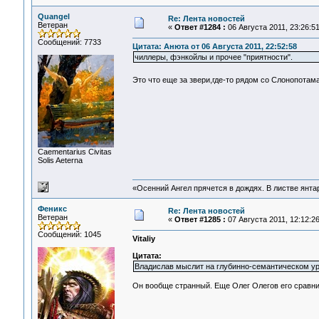
Quangel
Re: Лента новостей
Ветеран
«
Ответ #1284 :
06 Августа 2011, 23:26:51
Сообщений: 7733
Цитата: Анюта от 06 Августа 2011, 22:52:58
чиллеры, фэнкойлы и прочее "приятности".
Это что еще за звери,где-то рядом со Слонопота
Сaementarius Civitas
Solis Aeterna
«Осенний Ангел прячется в дождях. В листве янтарн
Феникс
Re: Лента новостей
Ветеран
«
Ответ #1285 :
07 Августа 2011, 12:12:26
Сообщений: 1045
Vitaliy
Цитата:
Владислав мыслит на глубинно-семантическом ур
Он вообще странный. Еще Олег Олегов его сравнив