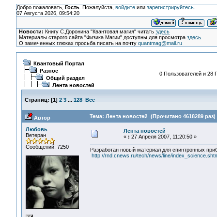
Добро пожаловать,
Гость
. Пожалуйста,
войдите
или
зарегистрируйтесь
.
07 Августа 2026, 09:54:20
Новости:
Книгу С.Доронина "Квантовая магия" читать
здесь
Материалы старого сайта "Физика Магии" доступны для просмотра
здесь
О замеченных глюках просьба писать на почту
quantmag@mail.ru
Квантовый Портал
Разное
0 Пользователей и 28 Г
Общий раздел
Лента новостей
Страниц:
[
1
]
2
3
...
128
Все
Тема: Лента новостей (Прочитано 4618289 раз)
Автор
Любовь
Лента новостей
Ветеран
«
:
27 Апреля 2007, 11:20:50 »
Сообщений: 7250
Разработан новый материал для спинтронных при
http://rnd.cnews.ru/tech/news/line/index_science.sh