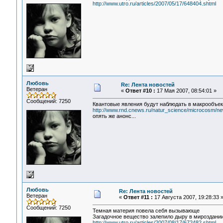
http://www.utro.ru/articles/2007/05/17/648404.shtml
Любовь
Re: Лента новостей
Ветеран
«
Ответ #10 :
17 Мая 2007, 08:54:01 »
Сообщений: 7250
Квантовые явления будут наблюдать в макрообъек
http://www.rnd.cnews.ru/natur_science/microcosm/ne
опять же анонс...
Любовь
Re: Лента новостей
Ветеран
«
Ответ #11 :
17 Августа 2007, 19:28:33 
Сообщений: 7250
Темная материя повела себя вызывающе
Загадочное вещество залепило дыру в мироздани
http://www.utro.ru/articles/2007/08/17/672482.shtml