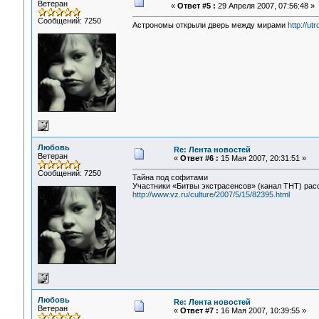
Ветеран
«
Ответ #5 :
29 Апреля 2007, 07:56:48 »
Сообщений: 7250
Астрономы открыли дверь между мирами
http://utr
Любовь
Re: Лента новостей
Ветеран
«
Ответ #6 :
15 Мая 2007, 20:31:51 »
Сообщений: 7250
Тайна под софитами
Участники «Битвы экстрасенсов» (канал ТНТ) расс
http://www.vz.ru/culture/2007/5/15/82395.html
Любовь
Re: Лента новостей
Ветеран
«
Ответ #7 :
16 Мая 2007, 10:39:55 »