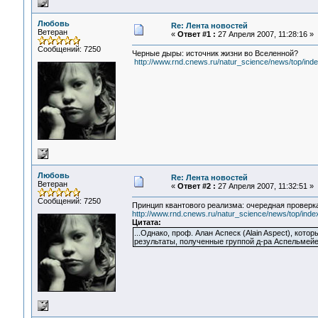
Любовь
Re: Лента новостей
Ветеран
«
Ответ #1 :
27 Апреля 2007, 11:28:16 »
Сообщений: 7250
Черные дыры: источник жизни во Вселенной?
http://www.rnd.cnews.ru/natur_science/news/top/in
Любовь
Re: Лента новостей
Ветеран
«
Ответ #2 :
27 Апреля 2007, 11:32:51 »
Сообщений: 7250
Принцип квантового реализма: очередная проверк
http://www.rnd.cnews.ru/natur_science/news/top/ind
Цитата:
...Однако, проф. Алан Аспеск (Alain Aspect), кот
результаты, полученные группой д-ра Аспельмейе