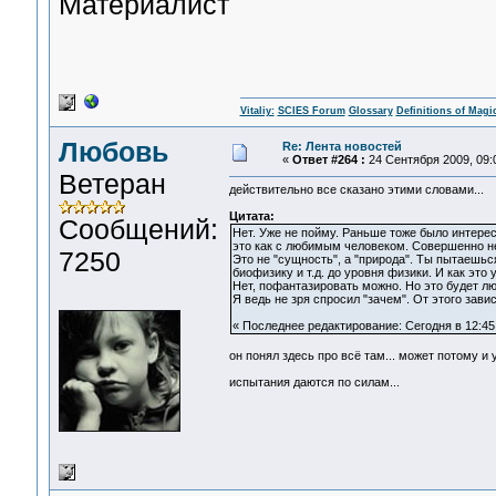
Материалист
Vitaliy:
SCIES Forum
Glossary
Definitions of Magi
Любовь
Re: Лента новостей
«
Ответ #264 :
24 Сентября 2009, 09:
Ветеран
действительно все сказано этими словами...
Цитата:
Сообщений:
Нет. Уже не пойму. Раньше тоже было интересн
это как с любимым человеком. Совершенно не 
7250
Это не "сущность", а "природа". Ты пытаешьс
биофизику и т.д. до уровня физики. И как это у
Нет, пофантазировать можно. Но это будет люб
Я ведь не зря спросил "зачем". От этого за
« Последнее редактирование: Сегодня в 12:45
он понял здесь про всё там... может потому и 
испытания даются по силам...