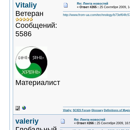
Vitaliy
Re: Лента новостей
«
Ответ #265 :
25 Сентября 2009, 14
Ветеран
http://www.from-ua.com/technology/b73ef64fc5
Сообщений:
5586
Материалист
Vitaliy:
SCIES Forum
Glossary
Definitions of Magi
valeriy
Re: Лента новостей
«
Ответ #266 :
25 Сентября 2009, 16:
Глобальный