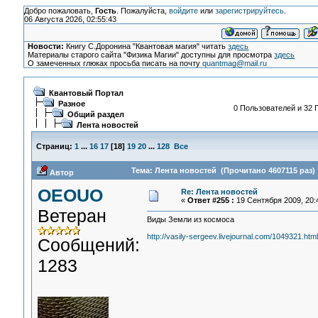
Добро пожаловать,
Гость
. Пожалуйста,
войдите
или
зарегистрируйтесь
.
06 Августа 2026, 02:55:43
Новости:
Книгу С.Доронина "Квантовая магия" читать
здесь
Материалы старого сайта "Физика Магии" доступны для просмотра
здесь
О замеченных глюках просьба писать на почту
quantmag@mail.ru
Квантовый Портал
Разное
0 Пользователей и 32 Г
Общий раздел
Лента новостей
Страниц:
1
...
16
17
[
18
]
19
20
...
128
Все
Тема: Лента новостей (Прочитано 4607115 раз)
Автор
OEOUO
Re: Лента новостей
«
Ответ #255 :
19 Сентября 2009, 20:
Ветеран
Виды Земли из космоса
http://vasily-sergeev.livejournal.com/1049321.htm
Сообщений:
1283