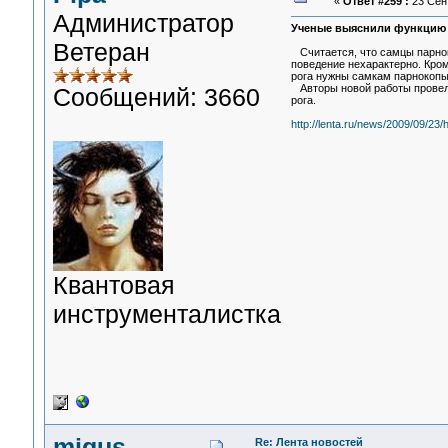
«
Ответ #259 :
23 Сент
Администратор
Ученые выяснили функцию 
Ветеран
Считается, что самцы парнок
поведение нехарактерно. Кром
рога нужны самкам парнокопы
Авторы новой работы провели
Сообщений: 3660
рога.
http://lenta.ru/news/2009/09/23/
Квантовая
инструменталистка
migus
Re: Лента новостей