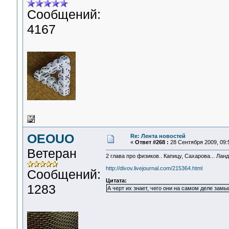
Сообщений:
4167
OEOUO
Re: Лента новостей
«
Ответ #268 :
28 Сентября 2009, 09:
Ветеран
2 глава про физиков.. Капицу, Сахарова... Ланд
http://divov.livejournal.com/215364.html
Сообщений:
Цитата:
1283
А черт их знает, чего они на самом деле зам