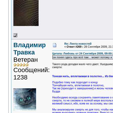
Владимир
Re: Лента новостей
«
Ответ #269 :
28 Сентября 2009, 21:
Травка
Цитата: Любовь от 24 Сентября 2009, 09:00:
он понял здесь про всё там... может потому и 
Ветеран
Такого рода догадки мало чего дают. Ушедшиму
смерти:
Сообщений:
1238
Тонкая нить, вплетаемая в полотно... Из б
Подобно тому как подходит к концу
Тончайшая нить, вплетаемая в полотно,
Так же [приходит к завершению] и жизнь челов
Будда
Необходимо всегда сохранять памятование о с
смерти, то не сможем в полной мере восполь
великий смысл, ибо, взяв ее за основу, мы см
Мы анализируем смерть не для того, чтобы нап
можем выполнять важные практики. Вместо тог