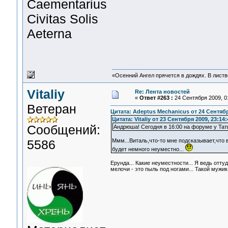
Сaementarius
Civitas Solis
Aeterna
«Осенний Ангел прячется в дождях. В листве
Vitaliy
Re: Лента новостей
«
Ответ #263 :
24 Сентября 2009, 01
Ветеран
Цитата: Adeptus Mechanicus от 24 Сентябр
Цитата: Vitaliy от 23 Сентября 2009, 23:14:
Сообщений:
Андрюша! Сегодня в 16:00 на форуме у Тать
5586
Ммм...Виталь,что-то мне подсказывает,что 
будет немного неуместно...
Ерунда... Какие неуместности... Я ведь отт
мелочи - это пыль под ногами... Такой мужик