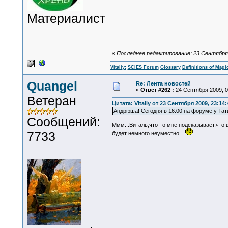
Материалист
«
Последнее редактирование: 23 Сентября 20
Vitaliy:
SCIES Forum
Glossary
Definitions of Magi
Quangel
Re: Лента новостей
«
Ответ #262 :
24 Сентября 2009, 0
Ветеран
Цитата: Vitaliy от 23 Сентября 2009, 23:14:
Андрюша! Сегодня в 16:00 на форуме у Тать
Сообщений:
Ммм...Виталь,что-то мне подсказывает,что 
7733
будет немного неуместно...