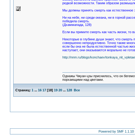
редкой возможности. Таким образом размышле
Мы должны принять смерть как естественное 
Ни на небе, ни среди океана, ни в горной расс
победила смерть.
(Дхаммапада, 128)
Если вы примите смерть как часть жизни, то ва
Некоторые в глубине души знают, что смерть 
совершенно непродуктивно. Точно также многи
если бы она не была естественной частью жизн
наступает, они оказываются морально не готов
http://nnm.ru/blogs/konchaev/tonkaya_nit_vplet
Однажы Чжуан-цзы приснилось, что он бегемо
порхающими над цветами.
Страниц:
1
...
16
17
[
18
]
19
20
...
128
Все
Powered by SMF 1.1.10