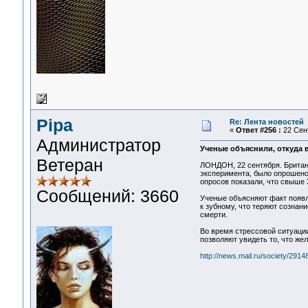
Pipa
Re: Лента новостей
«
Ответ #256 :
22 Сент
Администратор
Ученые объяснили, откуда 
Ветеран
ЛОНДОН, 22 сентября. Британс
эксперимента, было опрошено 
опросов показали, что свыше 
Сообщений: 3660
Ученые объясняют факт появле
к зубному, что теряют сознани
смерти.
Во время стрессовой ситуации
позволяют увидеть то, что жел
http://news.mail.ru/society/29148