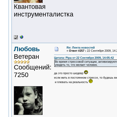
Квантовая
инструменталистка
Любовь
Re: Лента новостей
«
Ответ #257 :
22 Сентября 2009, 14:
Ветеран
Цитата: Pipa от 22 Сентября 2009, 14:05:42
Во время стрессовой ситуации, активизируют
увидеть то, что желает человек.
Сообщений:
7250
да это просто шедевр
если жить в постоянном стрессе, то будешь вид
и плевать на реальность