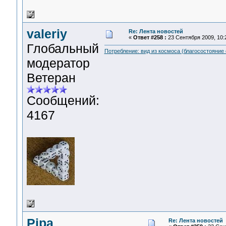
valeriy
Re: Лента новостей
«
Ответ #258 :
23 Сентября 2009, 10:
Глобальный
Потребление: вид из космоса (благосостояние 
модератор
Ветеран
Сообщений:
4167
Pipa
Re: Лента новостей