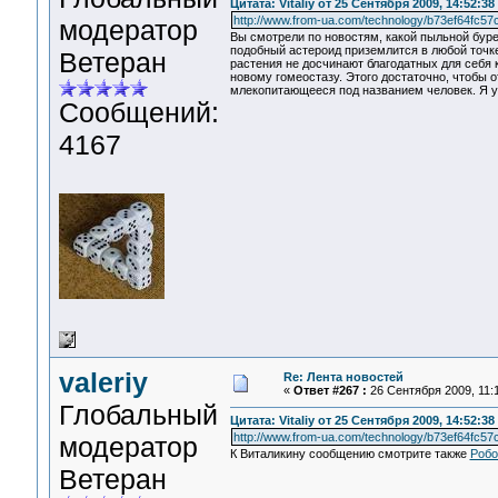
Цитата: Vitaliy от 25 Сентября 2009, 14:52:38
http://www.from-ua.com/technology/b73ef64fc57c
модератор
Вы смотрели по новостям, какой пыльной буре
подобный астероид приземлится в любой точке
Ветеран
растения не досчинают благодатных для себя 
новому гомеостазу. Этого достаточно, чтобы о
млекопитающееся под названием человек. Я уж
Сообщений:
4167
valeriy
Re: Лента новостей
«
Ответ #267 :
26 Сентября 2009, 11:1
Глобальный
Цитата: Vitaliy от 25 Сентября 2009, 14:52:38
http://www.from-ua.com/technology/b73ef64fc57c
модератор
К Виталикину сообщению смотрите также
Робо
Ветеран