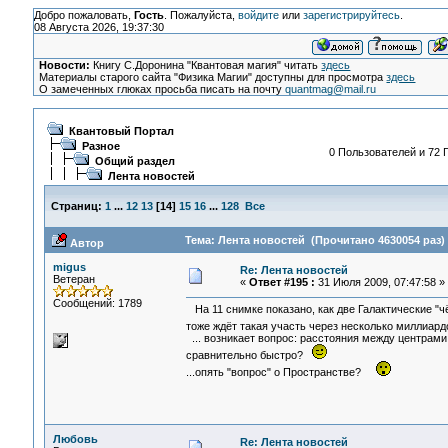
Добро пожаловать,
Гость
. Пожалуйста,
войдите
или
зарегистрируйтесь
.
08 Августа 2026, 19:37:30
Новости:
Книгу С.Доронина "Квантовая магия" читать
здесь
Материалы старого сайта "Физика Магии" доступны для просмотра
здесь
О замеченных глюках просьба писать на почту
quantmag@mail.ru
Квантовый Портал
Разное
0 Пользователей и 72 Г
Общий раздел
Лента новостей
Страниц:
1
...
12
13
[
14
]
15
16
...
128
Все
Тема: Лента новостей (Прочитано 4630054 раз)
Автор
migus
Re: Лента новостей
Ветеран
«
Ответ #195 :
31 Июля 2009, 07:47:58 »
Сообщений: 1789
На 11 снимке показано, как две Галактические "ч
тоже ждёт такая участь через несколько миллиард
... возникает вопрос: расстояния между центрами
сравнительно быстро?
...опять "вопрос" о Пространстве?
Любовь
Re: Лента новостей