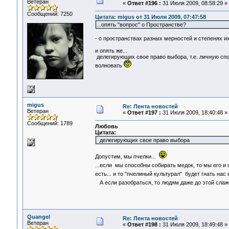
Ветеран
«
Ответ #196 :
31 Июля 2009, 08:58:29 »
Сообщений: 7250
Цитата: migus от 31 Июля 2009, 07:47:58
...опять "вопрос" о Пространстве?
- о пространствах разных мерностей и степенях их
и опять же...
делегирующих свое право выбора, т.е. личную сп
волновать
migus
Re: Лента новостей
Ветеран
«
Ответ #197 :
31 Июля 2009, 18:40:48 »
Сообщений: 1789
Любовь
Цитата:
делегирующих свое право выбора
Допустим, мы пчелки...
...если мы способны собирать медок, то мы его и
есть... и то "пчелиный культурал" будет гнать нас
А если разобраться, то людям даже до этой сла
Quangel
Re: Лента новостей
Ветеран
«
Ответ #198 :
31 Июля 2009, 18:49:48 »