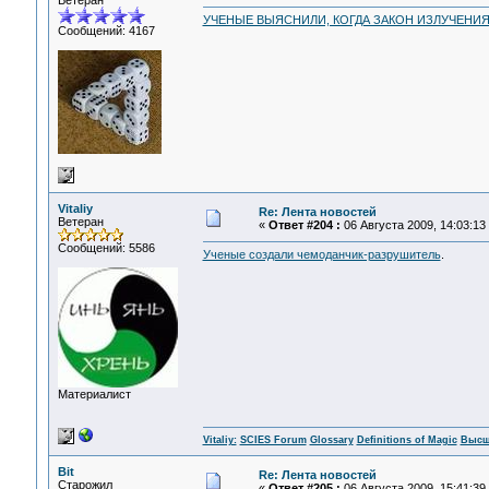
Ветеран
УЧЕНЫЕ ВЫЯСНИЛИ, КОГДА ЗАКОН ИЗЛУЧЕНИЯ
Сообщений: 4167
Vitaliy
Re: Лента новостей
Ветеран
«
Ответ #204 :
06 Августа 2009, 14:03:13
Сообщений: 5586
Ученые создали чемоданчик-разрушитель
.
Материалист
Vitaliy:
SCIES Forum
Glossary
Definitions of Magic
Высш
Bit
Re: Лента новостей
Старожил
«
Ответ #205 :
06 Августа 2009, 15:41:39