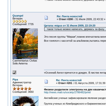
Quangel
Re: Лента новостей
Ветеран
«
Ответ #200 :
31 Июля 2009, 22:43:32 »
Сообщений: 7735
Цитата: migus от 31 Июля 2009, 22:19:20
...такое только можно написать, держась за фазу..
Это песня группы "Мираж",помню впечатлила меня
Все гонялся с кассетой за альбомом,пытаясь пере
Сaementarius Civitas
Solis Aeterna
«Осенний Ангел прячется в дождях. В листве янтарн
Pipa
Re: Лента новостей
Администратор
«
Ответ #201 :
01 Августа 2009, 17:31:39
Ветеран
Физики разделили электроны на две квазичас
Сообщений: 3660
http://news.mail.ru/society/2786482/print/
Английские ученые зафиксировали явление раздел
Группа ученых из Кембриджского и Бирмингемског