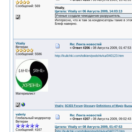
Сообщений: 569
Vitaliy
,
Цитата: Vitaliy от 06 Августа 2009, 14:03:13
Ученые создали чемоданчик-разрушитель.
Интересно, что ж там за конденсаторы такие в эт
Блеф наверно.
Vitaliy
Re: Лента новостей
Ветеран
«
Ответ #206 :
08 Августа 2009, 01:47:53
Сообщений: 5586
http://kulichki.com/tolkien/podshivka/040123.htm
Материалист
Vitaliy:
SCIES Forum
Glossary
Definitions of Magic
Высш
valeriy
Re: Лента новостей
Глобальный модератор
«
Ответ #207 :
08 Августа 2009, 09:02:43
Ветеран
Цитата: Vitaliy от 08 Августа 2009, 01:47:53
Сообщений: 4167
http://kulichki.com/tolkien/podshivka/040123.htm