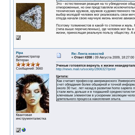
Это - естественная реакция на то ублюдочное общ
отмороженные, но они представляли исключительн
технических кружков, кружков художественного тво
выбор молодой человек мог реализовать свои меч
откуда начали свою научную жизнь многие авиако
Поэтому толкиенистов в какой-то степени и жаль.
(типа выше перечисленных), где человек мог бы в
жизни, приносящая реальную пользу обществу. А 
Pipa
Re: Лента новостей
Администратор
«
Ответ #208 :
09 Августа 2009, 18:27:00
Ветеран
Ученые готовятся вернуть к жизни неандертал
Сообщений: 3660
http://news.mail.ru/society/2806327/print/
Цитата:
Как считает профессор американского Университе
счет обладания более обширной и точной информа
около 30 тыс. лет назад в развитии homo sapien
стали жить дольше и в тогдашней среднестатист
ключевым элементом в ускорении эволюции челове
длительного процесса накопления опыта.
Квантовая
инструменталистка