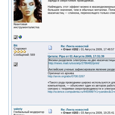
заряда в сверхтонких проводниках.
Наблюдать этот эффект можно в квазиодномерных 
большее значение, чем в обычных металлах. Поп
квазичастиц — спинона, переносящего только спин
Квантовая
инструменталистка
Bit
Re: Лента новостей
Старожил
«
Ответ #202 :
01 Августа 2009, 17:48:57
Сообщений: 569
Цитата: Pipa от 01 Августа 2009, 17:31:39
Физики разделили электроны на две квазичастицы
http://news.mail.ru/society/2786482/print/
Английские ученые зафиксировали явление раздел
Оригинал из архива
http://arxiv.org/abs/0708.0267
«Такого рода проводники широко используются дл
компьютеров, — объясняет один из авторов работы
связано с теориями сверхпроводимости и электро
http://science.compulenta.ru/445998/?r1=yandex&r2
valeriy
Re: Лента новостей
Глобальный модератор
«
Ответ #203 :
03 Августа 2009, 19:25:41