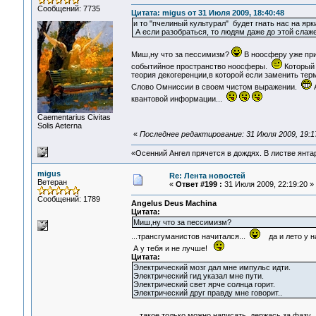
Сообщений: 7735
Цитата: migus от 31 Июля 2009, 18:40:48
и то "пчелиный культурал" будет гнать нас на яр
А если разобраться, то людям даже до этой слаж
Миш,ну что за пессимизм?
В ноосферу уже при
событийное пространство ноосферы.
Который 
теория декогеренции,в которой если заменить терм
Слово Омниссии в своем чистом выражении.
А
квантовой информации...
Сaementarius Civitas
Solis Aeterna
«
Последнее редактирование: 31 Июля 2009, 19:1
«Осенний Ангел прячется в дождях. В листве янтарн
migus
Re: Лента новостей
Ветеран
«
Ответ #199 :
31 Июля 2009, 22:19:20 »
Сообщений: 1789
Angelus Deus Machina
Цитата:
Миш,ну что за пессимизм?
...трансгуманистов начитался...
да и лето у н
А у тебя и не лучше!
Цитата:
Электрический мозг дал мне импульс идти.
Электрический гид указал мне пути.
Электрический свет ярче солнца горит.
Электрический друг правду мне говорит..
...такое только можно написать, держась за фазу.