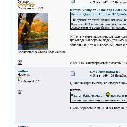
Ветеран
«
Ответ #67 :
07 Декабря 
Сообщений: 7733
Цитата: Vitaliy от 07 Декабря 2008, 23
Цитата: Quantum Angel от 07 Декабр
Не думал,что такой рационально мыс
Да меня ЭТО не очень волнует... меня
официальные вроде были... и про расп
А что ты удивляешься,инвольтация эг
грехопадении первых людей,так и до 
заявлявших что они посланы Богом и 
Сaementarius Civitas Solis Aeterna
«Осенний Ангел прячется в дождях. В л
sadhak
Re: Лента новостей
Новичок
«
Ответ #68 :
08 Декабря 
Сообщений: 25
Quantum Angel ты ведь не смотрел нич
Цитата:
Я хотел было скачать,
но после т
против прогрессивного человечеств
Очень здравомысляще. Я бы тоже не с