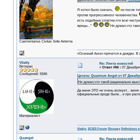
Я хотел было скачать,
но после то
против прогрессивного человечества
есть подобные сплетни,что всю чисту
жрецы..."
Не думал,что тако
Сaementarius Civitas Solis Aeterna
«Осенний Ангел прячется в дождях. В л
Vitaliy
Re: Лента новостей
Ветеран
«
Ответ #66 :
07 Декабря 
Сообщений: 5586
Цитата: Quantum Angel от 07 Декабря
Не думал,что такой рационально мысл
Да меня ЭТО не очень волнует... меня 
официальные вроде были... и про распя
Материалист
Vitaliy:
SCIES Forum
Glossary
Definitions o
Quangel
Re: Лента новостей