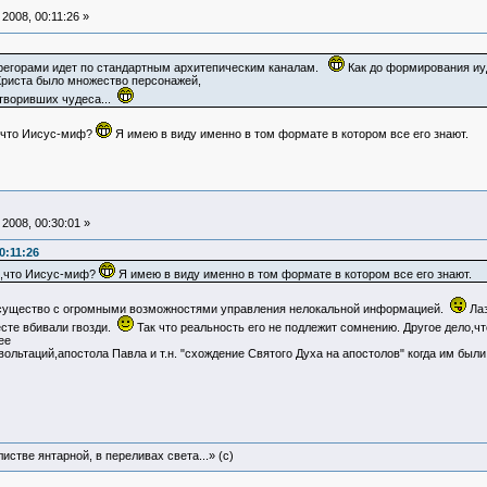
2008, 00:11:26 »
грегорами идет по стандартным архитепическим каналам.
Как до формирования иуд
Христа было множество персонажей,
творивших чудеса...
ем,что Иисус-миф?
Я имею в виду именно в том формате в котором все его знают.
2008, 00:30:01 »
0:11:26
ем,что Иисус-миф?
Я имею в виду именно в том формате в котором все его знают.
 существо с огромными возможностями управления нелокальной информацией.
Лаз
есте вбивали гвозди.
Так что реальность его не подлежит сомнению. Другое дело,ч
ее
льтаций,апостола Павла и т.н. "схождение Святого Духа на апостолов" когда им был
истве янтарной, в переливах света...» (c)