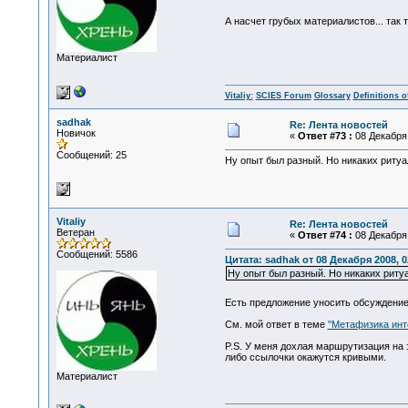
А насчет грубых материалистов... так 
Материалист
Vitaliy:
SCIES Forum
Glossary
Definitions o
sadhak
Re: Лента новостей
Новичок
«
Ответ #73 :
08 Декабря 
Сообщений: 25
Ну опыт был разный. Но никаких ритуа
Vitaliy
Re: Лента новостей
Ветеран
«
Ответ #74 :
08 Декабря 
Сообщений: 5586
Цитата: sadhak от 08 Декабря 2008, 0
Ну опыт был разный. Но никаких ритуа
Есть предложение уносить обсуждение 
См. мой ответ в теме
''Метафизика инт
P.S. У меня дохлая маршрутизация на 
либо ссылочки окажутся кривыми.
Материалист