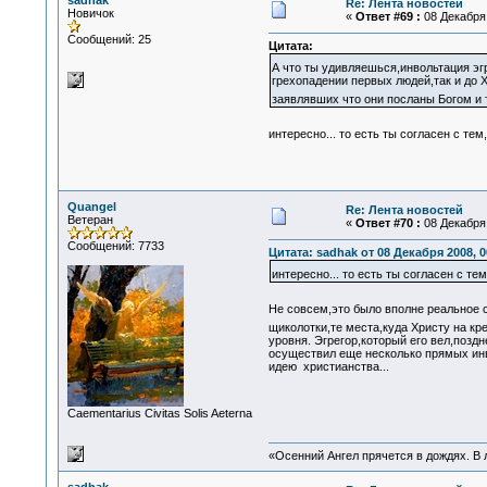
sadhak
Re: Лента новостей
Новичок
«
Ответ #69 :
08 Декабря 
Сообщений: 25
Цитата:
А что ты удивляешься,инвольтация э
грехопадении первых людей,так и до 
заявлявших что они посланы Богом и 
интересно... то есть ты согласен с т
Quangel
Re: Лента новостей
Ветеран
«
Ответ #70 :
08 Декабря 
Сообщений: 7733
Цитата: sadhak от 08 Декабря 2008, 0
интересно... то есть ты согласен с т
Не совсем,это было вполне реальное
щиколотки,те места,куда Христу на кр
уровня. Эгрегор,который его вел,поздн
осуществил еще несколько прямых инво
идею христианства...
Сaementarius Civitas Solis Aeterna
«Осенний Ангел прячется в дождях. В л