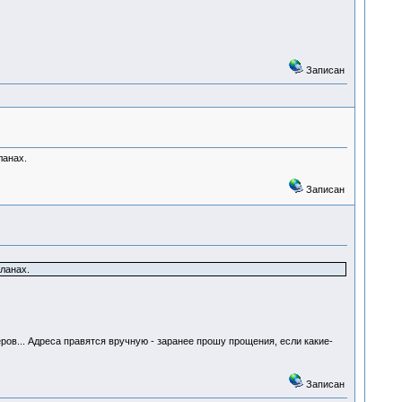
Записан
ланах.
Записан
ланах.
ов... Адреса правятся вручную - заранее прошу прощения, если какие-
Записан