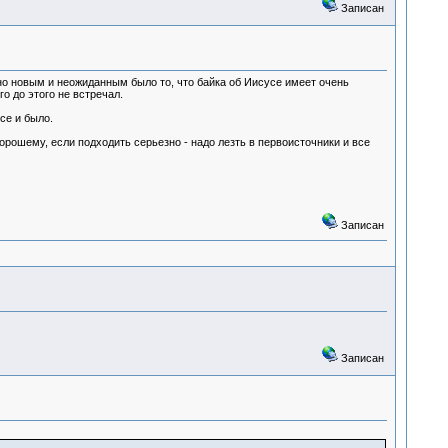
Записан
нно новым и неожиданным было то, что байка об Иисусе имеет очень
о до этого не встречал.
се и было.
хорошему, если подходить серьезно - надо лезть в первоисточники и все
Записан
Записан