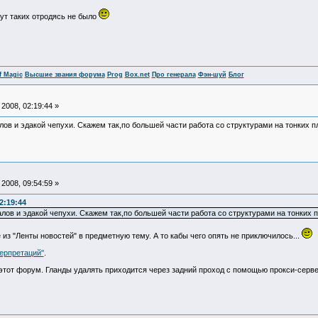
тут таких отродясь не было
f Magic
Высшие звания форума
Prog
Box.net
Про генерала
Фэн-шуй
Блог
2008, 02:19:44 »
лов и эдакой чепухи. Скажем так,по большей части работа со структурами на тонких п
2008, 09:54:59 »
2:19:44
лов и эдакой чепухи. Скажем так,по большей части работа со структурами на тонких п
из "Ленты новостей" в предметную тему. А то кабы чего опять не приключилось...
ерпретаций''
.
этот форум. Гланды удалять приходится через задний проход с помощью прокси-сервер