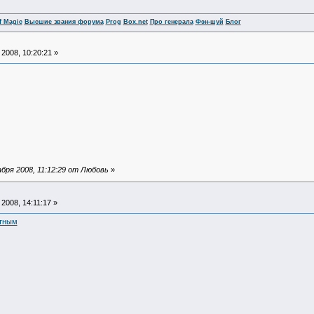
f Magic
Высшие звания форума
Prog
Box.net
Про генерала
Фэн-шуй
Блог
2008, 10:20:21 »
бря 2008, 11:12:29 от Любовь
»
2008, 14:11:17 »
отным