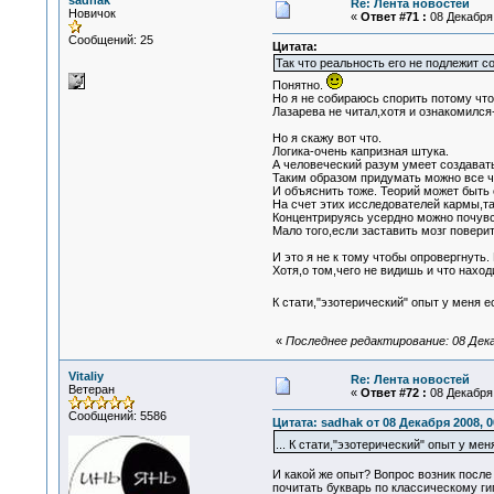
sadhak
Re: Лента новостей
Новичок
«
Ответ #71 :
08 Декабря 
Сообщений: 25
Цитата:
Так что реальность его не подлежит с
Понятно.
Но я не собираюсь спорить потому что
Лазарева не читал,хотя и ознакомился
Но я скажу вот что.
Логика-очень капризная штука.
А человеческий разум умеет создават
Таким образом придумать можно все ч
И объяснить тоже. Теорий может быть
На счет этих исследователей кармы,та
Концентрируясь усердно можно почувс
Мало того,если заставить мозг поверить
И это я не к тому чтобы опровергнуть
Хотя,о том,чего не видишь и что нахо
К стати,"эзотерический" опыт у меня 
«
Последнее редактирование: 08 Дека
Vitaliy
Re: Лента новостей
Ветеран
«
Ответ #72 :
08 Декабря 
Сообщений: 5586
Цитата: sadhak от 08 Декабря 2008, 0
... К стати,"эзотерический" опыт у м
И какой же опыт? Вопрос возник после
почитать букварь по классическому ги