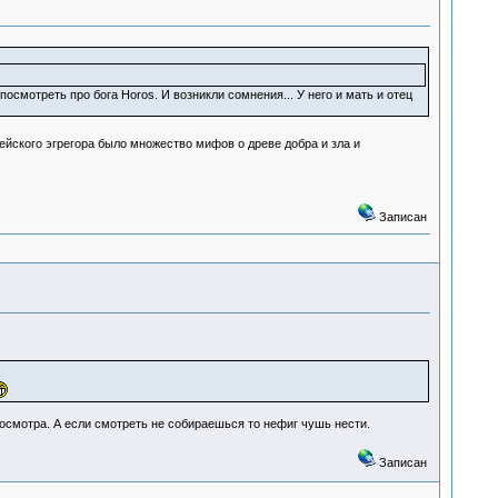
осмотреть про бога Horos. И возникли сомнения... У него и мать и отец
йского эгрегора было множество мифов о древе добра и зла и
Записан
смотра. А если смотреть не собираешься то нефиг чушь нести.
Записан