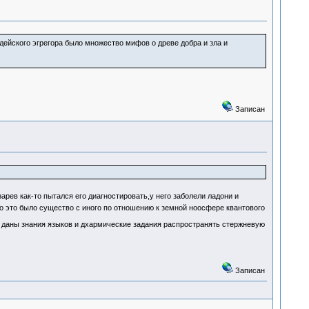
ейского эгрегора было множество мифов о древе добра и зла и
Записан
арев как-то пытался его диагностировать,у него заболели ладони и
то это было существо с иного по отношению к земной ноосфере квантового
и даны знания языков и дхармические задания распространять стержневую
Записан