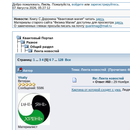
Добро пожаловать,
Гость
. Пожалуйста,
войдите
или
зарегистрируйтесь
.
07 Августа 2026, 05:27:12
Новости:
Книгу С.Доронина "Квантовая магия" читать
здесь
Материалы старого сайта "Физика Магии" доступны для просмотра
здесь
О замеченных глюках просьба писать на почту
quantmag@mail.ru
Квантовый Портал
Разное
Общий раздел
Лента новостей
Страниц:
1
...
3
4
[
5
]
6
7
...
128
Все
Тема: Лента новостей (Прочитано 46
Автор
Vitaliy
Re: Лента новостей
Ветеран
«
Ответ #60 :
29 Ноября 2
Сообщений: 5586
Картина от которой сходят с ума.
Людям
Материалист