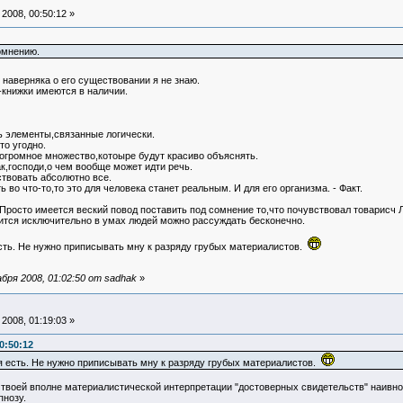
2008, 00:50:12 »
омнению.
 наверняка о его существовании я не знаю.
-книжки имеются в наличии.
ь элементы,связанные логически.
то угодно.
 огромное множество,котоыре будут красиво объяснять.
к,господи,о чем вообще может идти речь.
твовать абсолютно все.
 во что-то,то это для человека станет реальным. И для его организма. - Факт.
. Просто имеется веский повод поставить под сомнение то,что почувствовал товарисч 
дится исключительно в умах людей можно рассуждать бесконечно.
есть. Не нужно приписывать мну к разряду грубых материалистов.
бря 2008, 01:02:50 от sadhak
»
2008, 01:19:03 »
0:50:12
еня есть. Не нужно приписывать мну к разряду грубых материалистов.
 твоей вполне материалистической интерпретации "достоверных свидетельств" наивног
пнозу.