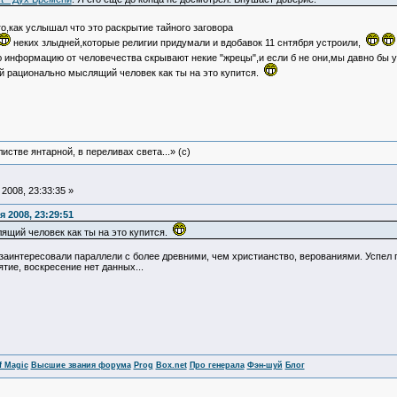
го,как услышал что это раскрытие тайного заговора
неких злыдней,которые религии придумали и вдобавок 11 снтября устроили,
ю информацию от человечества скрывают некие "жрецы",и если б не они,мы давно бы
й рационально мыслящий человек как ты на это купится.
истве янтарной, в переливах света...» (c)
2008, 23:33:35 »
 2008, 23:29:51
ящий человек как ты на это купится.
заинтересовали параллели с более древними, чем христианство, верованиями. Успел по
тие, воскресение нет данных...
f Magic
Высшие звания форума
Prog
Box.net
Про генерала
Фэн-шуй
Блог