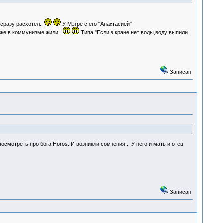
сразу расхотел.
У Мэгре с его "Анастасией"
 уже в коммунизме жили.
Типа "Если в кране нет воды,воду выпили
Записан
смотреть про бога Horos. И возникли сомнения... У него и мать и отец
Записан