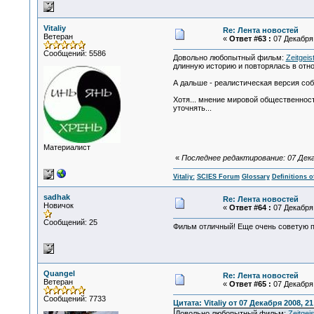
Vitaliy
Re: Лента новостей
Ветеран
«
Ответ #63 :
07 Декабря 
Сообщений: 5586
Довольно любопытный фильм:
Zeitgei
длинную историю и повторялась в отно
А дальше - реалистическая версия соб
Хотя... мнение мировой общественност
уточнять...
Материалист
«
Последнее редактирование: 07 Декабр
Vitaliy:
SCIES Forum
Glossary
Definitions o
sadhak
Re: Лента новостей
Новичок
«
Ответ #64 :
07 Декабря 
Сообщений: 25
Фильм отличный! Еще очень советую по
Quangel
Re: Лента новостей
Ветеран
«
Ответ #65 :
07 Декабря 
Сообщений: 7733
Цитата: Vitaliy от 07 Декабря 2008, 21
Довольно любопытный фильм:
Zeitgei