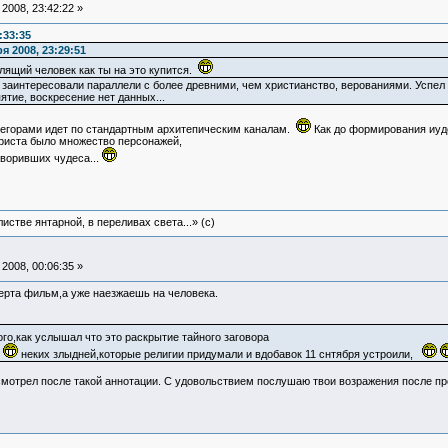
2008, 23:42:22 »
:33:35
я 2008, 23:29:51
лящий человек как ты на это купится.
 заинтересовали параллели с более древними, чем христианство, верованиями. Успел п
ятие, воскресение нет данных...
регорами идет по стандартным архитепическим каналам.
Как до формирования иуде
Христа было множество персонажей,
творивших чудеса...
истве янтарной, в переливах света...» (c)
2008, 00:06:35 »
ерта фильм,а уже наезжаешь на человека.
ого,как услышал что это раскрытие тайного заговора
а
неких злыдней,которые религии придумали и вдобавок 11 снтября устроили,
мотрел после такой аннотации. С удовольствием послушаю твои возражения после про