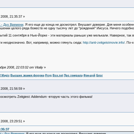
2008, 21:35:37 »
st - Дух Времени
. Я его еще до конца не досмотрел. Внушает доверие. Для меня особе
шении целого ряда божеств не одну тысячу лет до "рождения" Иисуса. Ничего подобног
ытий 11 сентября в Нью-Йорке - эти материалы раньше уже мелькали. Наверное, так в
и неоднозначно. Вот, например, можно глянуть сюда:
http://anti-zeitgeistmovie.info/
. По-
я 2008, 22:03:02 от Vitaliy
»
f Magic
Высшие звания форума
Prog
Box.net
Про генерала
Фэн-шуй
Блог
2008, 21:56:59 »
смотреть Zeitgiest: Addendum -вторую часть этого фильма!
2008, 23:29:51 »
:35:37
st - Дух Времени
. Я его еще до конца не досмотрел. Внушает доверие.