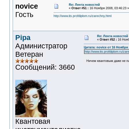
novice
Re: Лента новостей
«
Ответ #51 :
16 Ноября 2008, 03:46:23 »
Гость
http://www.its.profdiplom.ru/zarechny.html
Pipa
Re: Лента новостей
«
Ответ #52 :
16 Нояб
Администратор
Цитата: novice от 16 Ноября 
http://www.its.profdiplom.ru/zar
Ветеран
Ничем квантовым даже не пах
Сообщений: 3660
Квантовая