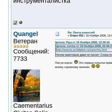
инструменталистка
Quangel
Re: Лента новостей
«
Ответ #53 :
16 Ноября 2008, 13:4
Ветеран
Цитата: Pipa от 16 Ноября 2008, 12:39:34
Цитата: novice от 16 Ноября 2008, 03:46:2
Сообщений:
http://www.its.profdiplom.ru/zarechny.html
Ничем квантовым даже не пахнет. Снова пс
7733
Пип,не ворчи.
Это первые попытки приме
моему скромному мнению.
Сaementarius