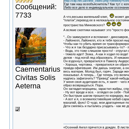
http://clip.net.ua/view_video.php?viewkey
Где там наш всеобъяснитель? Как тут с ко
Сообщений:
Либо все дело в индивидуальном осознании
7733
А что,весьма миленький клип,
может дев
"платок",перевод ее в нелокальное состоя
пространства Минковского?
А всякие скептики называют это "просто фо
"...Он зажмурился и вспомнил - динозавров
- Лайонелл, Лайонелл, кто ж тебя просил ны
Чтобы как-то убить время он трансформиро
- Что ж я так бездарно присасываюсь-то? - 
- Вода, это тоже слишком просто! - отругал
- тяжело идет! Эхма.. А как я ходил по воде
делов - под ногой лед образовать. И никаких
Он вздохнул, превратился в Памелу Андерсе
- Хороша, чертовка. - превратился он обрат
Сaementarius
правда офигевшие. Им даешь энергию, а они
весь материк. Молод был, горяч. Заради жен
показывал. А теперь... Где теперь это вели
Civitas Solis
надпись зафигачить? "Превед" какой-нибудь.
У меня своя аудитория есть, я занят - чего 
Aeterna
образ возвращаться. Пора.
Он загладил морщины, зарастил жабры, спря
- Ну вот вроде и все. - оглядел он себя - Пой
Он быстрым шагом прошел по коридору, выш
- А вот и я, о всемилостивейшие кебаб-сара
махалай, фукс! О чудо, мои драгоценные п
Дети смялись и пытались угадать - как же д
«Осенний Ангел прячется в дождях. В листве