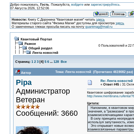
Добро пожаловать,
Гость
. Пожалуйста,
войдите
или
зарегистрируйтесь
.
07 Августа 2026, 12:52:06
Новости:
Книгу С.Доронина "Квантовая магия" читать
здесь
Материалы старого сайта "Физика Магии" доступны для просмотра
здесь
О замеченных глюках просьба писать на почту
quantmag@mail.ru
Квантовый Портал
Разное
0 Пользователей и 22 Г
Общий раздел
Лента новостей
Страниц:
1
2
3
[
4
]
5
6
...
128
Все
Тема: Лента новостей (Прочитано 4619082 раз)
Автор
Pipa
Re: Лента новостей
«
Ответ #45 :
31 Октяб
Администратор
Квантовое шифрование зарабо
http://www.membrana.ru/lenta/?
Ветеран
Цитата:
Напомним, в квантовом мире 
Сообщений: 3660
значения, а "размазана" в пр
взаимоисключающими характ
В силу принципа неопределён
используя запутанность, изме
Это открывает новые возмож
взаимосвязанные параметры в