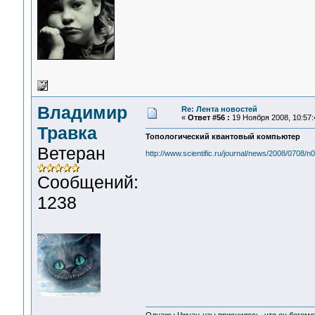
Владимир
Re: Лента новостей
«
Ответ #56 :
19 Ноября 2008, 10:57:
Травка
Топологический квантовый компьютер
Ветеран
http://www.scientific.ru/journal/news/2008/0708/n
Сообщений:
1238