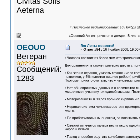
Civitas Solis
Aeterna
«
Последнее редактирование: 16 Ноября 20
«Осенний Ангел прячется в дождях. В листве
OEOUO
Re: Лента новостей
«
Ответ #54 :
16 Ноября 2008, 19:00:
Ветеран
• Человек состоит из более чем ста триллионов
Для сравнения: в слоне примерно шесть с поло
Сообщений:
• Как это ни странно, указать точное число к
1283
позвонков, у 5% имеется лишнее ребро (причё
Поэтому принято считать, что у человека прим
• Нет общепринятых данных и о количестве м
мышечные пучки внутри единой мышцы. Поэтом
• Материал кости в 30 раз прочнее кирпича и в
• Нервная система человека состоит примерн
мозга.
• По приблизительным оценкам, за всю жизнь 
• Свежий отпечаток пальца весит около одной 
жиров и белков.
• Палец способен ощутить колебания амплиту