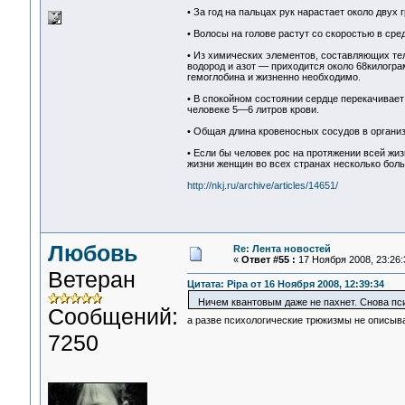
• За год на пальцах рук нарастает около двух 
• Волосы на голове растут со скоростью в сред
• Из химических элементов, составляющих тел
водород и азот — приходится около 68килограм
гемоглобина и жизненно необходимо.
• В спокойном состоянии сердце перекачивает 
человеке 5—6 литров крови.
• Общая длина кровеносных сосудов в органи
• Если бы человек рос на протяжении всей жи
жизни женщин во всех странах несколько бол
http://nkj.ru/archive/articles/14651/
Любовь
Re: Лента новостей
«
Ответ #55 :
17 Ноября 2008, 23:26:
Ветеран
Цитата: Pipa от 16 Ноября 2008, 12:39:34
Ничем квантовым даже не пахнет. Снова пси
Сообщений:
а разве психологические трюкизмы не описыва
7250