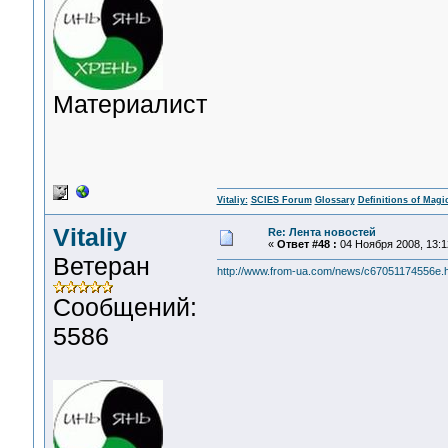
Материалист
Vitaliy:
SCIES Forum
Glossary
Definitions of Magi
Vitaliy
Re: Лента новостей
«
Ответ #48 :
04 Ноября 2008, 13:1
Ветеран
http://www.from-ua.com/news/c67051174556e.h
Сообщений:
5586