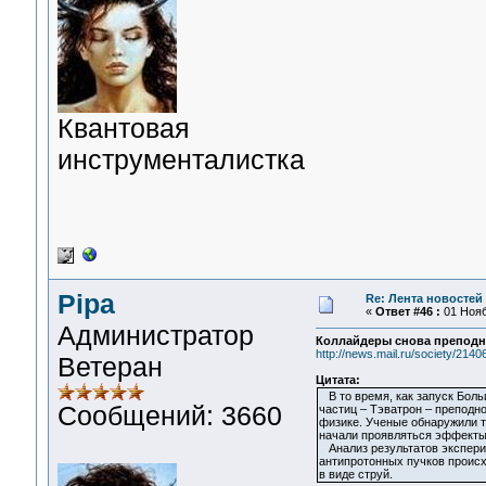
Квантовая
инструменталистка
Pipa
Re: Лента новостей
«
Ответ #46 :
01 Нояб
Администратор
Коллайдеры снова преподн
http://news.mail.ru/society/2140
Ветеран
Цитата:
В то время, как запуск Боль
Сообщений: 3660
частиц – Тэватрон – преподн
физике. Ученые обнаружили т
начали проявляться эффекты,
Анализ результатов эксперим
антипротонных пучков происх
в виде струй.