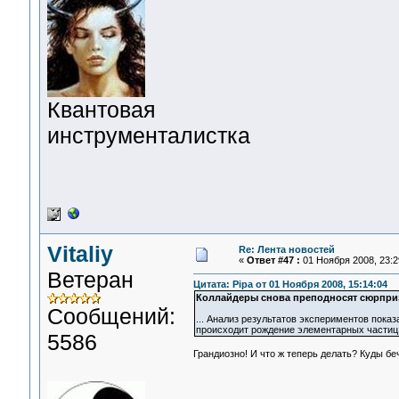
Квантовая
инструменталистка
Vitaliy
Re: Лента новостей
«
Ответ #47 :
01 Ноября 2008, 23:2
Ветеран
Цитата: Pipa от 01 Ноября 2008, 15:14:04
Коллайдеры снова преподносят сюрпри
Сообщений:
... Анализ результатов экспериментов пока
происходит рождение элементарных частиц, 
5586
Грандиозно! И что ж теперь делать? Куды б