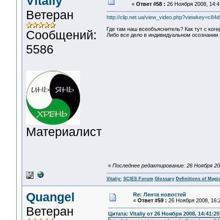
Vitaliy
«
Ответ #58 :
26 Ноября 2008, 14:4
Ветеран
http://clip.net.ua/view_video.php?viewkey=
Где там наш всеобъяснитель? Как тут с ког
Сообщений:
Либо все дело в индивидуальном осознании 
5586
Материалист
«
Последнее редактирование: 26 Ноября 2008
Vitaliy:
SCIES Forum
Glossary
Definitions of Magi
Quangel
Re: Лента новостей
«
Ответ #59 :
26 Ноября 2008, 16:2
Ветеран
Цитата: Vitaliy от 26 Ноября 2008, 14:41:20