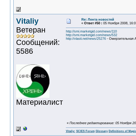
Vitaliy
Re: Лента новостей
«
Ответ #50 :
05 Ноября 2008, 16:0
Ветеран
http://smi.marketgid.com/news/110
http://smi.marketgid.com/news/532
http://vlasti.net/news/25276
- Омерзительная А
Сообщений:
5586
Материалист
«
Последнее редактирование: 05 Ноября 2008
Vitaliy:
SCIES Forum
Glossary
Definitions of Magi