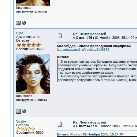
Квантовая
инструменталистка
Pipa
Re: Лента новостей
Администратор
«
Ответ #46 :
01 Ноября 2008, 15:14:04 »
Ветеран
Коллайдеры снова преподносят сюрпризы
Сообщений: 3660
http://news.mail.ru/society/2140638
Цитата:
В то время, как запуск Большого адронного колл
преподносит ученым сюрпризы. Результаты экспе
поддается объяснению: в процессе столкновения
частиц и взаимодействием кварков.
Анализ результатов экспериментов показал, что 
происходит рождение элементарных частиц, мюоно
Квантовая
инструменталистка
Vitaliy
Re: Лента новостей
Ветеран
«
Ответ #47 :
01 Ноября 2008, 23:29:28 »
Сообщений: 5586
Цитата: Pipa от 01 Ноября 2008, 15:14:04