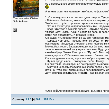
ее в нелокальное состояние и последующую деко
А всякие скептики называют это "просто фокусом"
"...Он зажмурился и вспомнил - динозавров, Тунг
Сaementarius Civitas
- Лайонелл, Лайонелл, кто ж тебя просил нырять ту
Solis Aeterna
Чтобы как-то убить время он трансформировал ру
- Что ж я так бездарно присасываюсь-то? - подумал
- Вода, это тоже слишком просто! - отругал он сам
тяжело идет! Эхма.. А как я ходил по воде! Я весь 
ногой лед образовать. И никаких чудес.
Он вздохнул, превратился в Памелу Андерсен, мед
- Хороша, чертовка. - превратился он обратно.- Н
офигевшие. Им даешь энергию, а они тебя ею же и
Молод был, горяч. Заради женщин мог бы и оставить
теперь это величие? Клоунада сплошная. Чудо уст
какой-нибудь. Хыыы. Или просто "Путин".. То-то оф
чего я дергаюсь? Величие-шмеличие... Баловство э
Он загладил морщины, зарастил жабры, спрятал тре
- Ну вот вроде и все. - оглядел он себя - Пойду.
Он быстрым шагом прошел по коридору, вышел в ц
- А вот и я, о всемилостивейшие кебаб-сараи моег
фукс! О чудо, мои драгоценные полуфабрикаты дл
Дети смялись и пытались угадать - как же дядя Ак
«Осенний Ангел прячется в дождях. В листве янтарн
Страниц:
1
2
3
[
4
]
5
6
...
128
Все