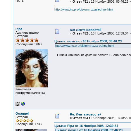
Гость
«
Ответ #51 :
16 Ноября 2008, 03:46:23 »
http://www.its.profdiplom.ru/zarechny.html
Pipa
Re: Лента новостей
Администратор
«
Ответ #52 :
16 Ноября 2008, 12:39:34 »
Ветеран
Цитата: novice от 16 Ноября 2008, 03:46:23
Сообщений: 3660
http://www.its.profdiplom.ru/zarechny.html
Ничем квантовым даже не пахнет. Снова психоло
Квантовая
инструменталистка
Quangel
Re: Лента новостей
Ветеран
«
Ответ #53 :
16 Ноября 2008, 13:48:22 »
Сообщений: 7733
Цитата: Pipa от 16 Ноября 2008, 12:39:34
Цитата: novice от 16 Ноября 2008, 03:46:23