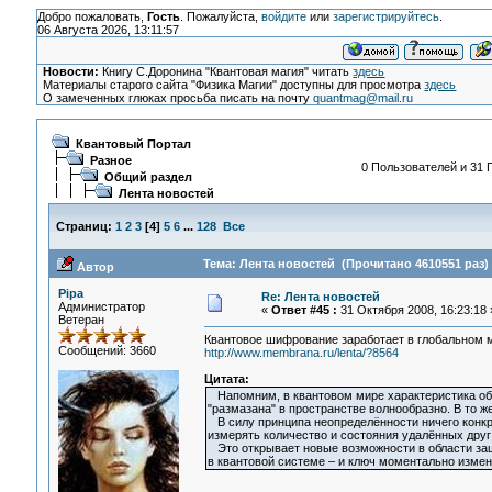
Добро пожаловать,
Гость
. Пожалуйста,
войдите
или
зарегистрируйтесь
.
06 Августа 2026, 13:11:57
Новости:
Книгу С.Доронина "Квантовая магия" читать
здесь
Материалы старого сайта "Физика Магии" доступны для просмотра
здесь
О замеченных глюках просьба писать на почту
quantmag@mail.ru
Квантовый Портал
Разное
0 Пользователей и 31 Г
Общий раздел
Лента новостей
Страниц:
1
2
3
[
4
]
5
6
...
128
Все
Тема: Лента новостей (Прочитано 4610551 раз)
Автор
Pipa
Re: Лента новостей
Администратор
«
Ответ #45 :
31 Октября 2008, 16:23:18 
Ветеран
Квантовое шифрование заработает в глобальном 
Сообщений: 3660
http://www.membrana.ru/lenta/?8564
Цитата:
Напомним, в квантовом мире характеристика объе
"размазана" в пространстве волнообразно. В то
В силу принципа неопределённости ничего конкре
измерять количество и состояния удалённых друг 
Это открывает новые возможности в области за
в квантовой системе – и ключ моментально измен