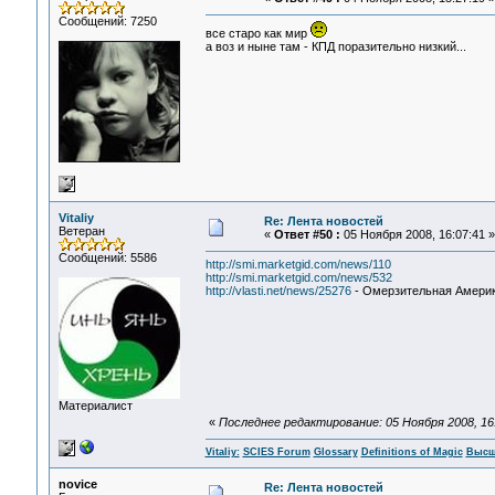
Сообщений: 7250
все старо как мир
а воз и ныне там - КПД поразительно низкий...
Vitaliy
Re: Лента новостей
Ветеран
«
Ответ #50 :
05 Ноября 2008, 16:07:41 »
Сообщений: 5586
http://smi.marketgid.com/news/110
http://smi.marketgid.com/news/532
http://vlasti.net/news/25276
- Омерзительная Америк
Материалист
«
Последнее редактирование: 05 Ноября 2008, 16:5
Vitaliy:
SCIES Forum
Glossary
Definitions of Magic
Высш
novice
Re: Лента новостей