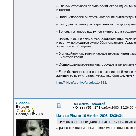
• Свежий отпечаток пальца весит около одной мил
и белков.
• Палец способен ощутить колебания амплитудой 
• За год на пальцах рук нарастает около двух грам
• Волосы на голове растут со скоростью в среднем
• Из химических элементов, составляющих тело вз
и азот — приходится около 68килограммов. А желез
жизненно необходимо.
• В спокойном состоянии сердце перекачивает за м
—6 литров крови.
• Общая длина кровеносных сосудов в организме 
• Если бы человек рос на протяжении всей жизни,
женщин во всех странах несколько больше, чем у
http://nkj.ru/archive/articles/14651/
Любовь
Re: Лента новостей
Ветеран
«
Ответ #55 :
17 Ноября 2008, 23:26:38 »
Сообщений: 7250
Цитата: Pipa от 16 Ноября 2008, 12:39:34
Ничем квантовым даже не пахнет. Снова психоло
а разве психологические трюкизмы не описываются