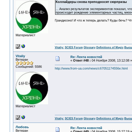
Коллайдеры снова преподносят сюрпризы
... Анализ результатов экспериментов показал, ч
происходит рождение элементарных частиц, мюоно
Грандиозно! И что ж теперь делать? Куды бечь? Ч
Материалист
Vitaliy:
SCIES Forum
Glossary
Definitions of Magic
Высш
Vitaliy
Re: Лента новостей
Ветеран
«
Ответ #48 :
04 Ноября 2008, 13:12:08 »
Сообщений: 5586
http://www.from-ua.com/news/c67051174556e.html
Материалист
Vitaliy:
SCIES Forum
Glossary
Definitions of Magic
Высш
Любовь
Re: Лента новостей
Ветеран
«
Ответ #49 :
04 Ноября 2008, 15:27:19 »