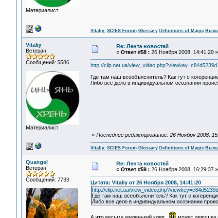
Материалист
Vitaliy:
SCIES Forum
Glossary
Definitions of Magic
Высш
Vitaliy
Re: Лента новостей
Ветеран
«
Ответ #58 :
26 Ноября 2008, 14:41:20 »
Сообщений: 5586
http://clip.net.ua/view_video.php?viewkey=c84d52
Где там наш всеобъяснитель? Как тут с когеренци
Либо все дело в индивидуальном осознании происх
Материалист
«
Последнее редактирование: 26 Ноября 2008, 15:1
Vitaliy:
SCIES Forum
Glossary
Definitions of Magic
Высш
Quangel
Re: Лента новостей
Ветеран
«
Ответ #59 :
26 Ноября 2008, 16:29:37 »
Сообщений: 7733
Цитата: Vitaliy от 26 Ноября 2008, 14:41:20
http://clip.net.ua/view_video.php?viewkey=c84d5
Где там наш всеобъяснитель? Как тут с когеренц
Либо все дело в индивидуальном осознании проис
А что,весьма миленький клип,
может девушка в