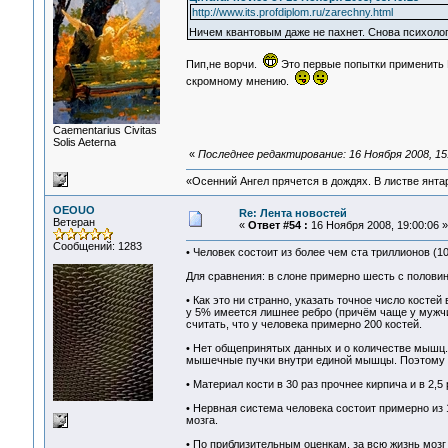
http://www.its.profdiplom.ru/zarechny.html
Ничем квантовым даже не пахнет. Снова психолог
Пип,не ворчи.
Это первые попытки применить К
скромному мнению.
Сaementarius Civitas
Solis Aeterna
«
Последнее редактирование: 16 Ноября 2008, 15
«Осенний Ангел прячется в дождях. В листве янтарн
OEOUO
Re: Лента новостей
Ветеран
«
Ответ #54 :
16 Ноября 2008, 19:00:06 »
Сообщений: 1283
• Человек состоит из более чем ста триллионов (10
Для сравнения: в слоне примерно шесть с половино
• Как это ни странно, указать точное число косте
у 5% имеется лишнее ребро (причём чаще у мужчи
считать, что у человека примерно 200 костей.
• Нет общепринятых данных и о количестве мышц.
мышечные пучки внутри единой мышцы. Поэтому ре
• Материал кости в 30 раз прочнее кирпича и в 2,5
• Нервная система человека состоит примерно из
мозга.
• По приблизительным оценкам, за всю жизнь мозг