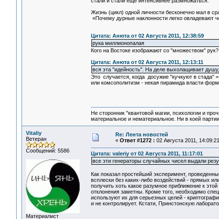
стали и стали ещё интенсивнее размножаться.
Жизнь (цикл) одной личности бесконечно мал в ср
«Почему дурные наклонности легко овладевают ч
Цитата: Анюта от 02 Августа 2011, 12:38:59
рука миллионопалая
Кого на Востоке изображают со "множеством" рук?
Цитата: Анюта от 02 Августа 2011, 12:13:11
вся эта "идейность". На деле выхолащивает душу
Это случается, когда досужие "кучкуют в стада" 
или комсополитизм - некая пирамида власти форм
Не сторонник "квантовой магии, психологии и проч
материальное и нематериальное. Ни в коей партии
Vitaliy
Re: Лента новостей
Ветеран
«
Ответ #1272 :
02 Августа 2011, 14:09:21
Сообщений: 5586
Цитата: valeriy от 02 Августа 2011, 11:17:01
все эти генераторы случайных чисел выдали резу
Как показал простейший эксперимент, проведенны
всплески без каких-либо воздействий - прямых ил
получить хоть какое разумное приближение к этой
отклонения заметны. Кроме того, необходимо спец
используют их для серьезных целей - криптографии
и не контролирует. Кстати, Принстонскую лаборато
Материалист