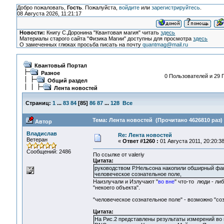
Добро пожаловать,
Гость
. Пожалуйста,
войдите
или
зарегистрируйтесь
.
08 Августа 2026, 11:21:17
Новости:
Книгу С.Доронина "Квантовая магия" читать
здесь
Материалы старого сайта "Физика Магии" доступны для просмотра
здесь
О замеченных глюках просьба писать на почту
quantmag@mail.ru
Квантовый Портал
Разное
0 Пользователей и 29 Г
Общий раздел
Лента новостей
Страниц:
1
...
83
84
[
85
]
86
87
...
128
Все
Тема: Лента новостей (Прочитано 4626810 раз)
Автор
Владислав
Re: Лента новостей
Ветеран
«
Ответ #1260 :
01 Августа 2011, 20:20:38
Сообщений: 2486
По ссылке от valeriy
Цитата:
руководством Р.Нельсона накопили обширный фак
человеческое сознательное поле,
Наизлучали и Излучают "
во вне
" что-то люди - ли
"некоего объекта".
"человеческое сознательное поле" - возможно "соз
Цитата:
На Рис.2 представлены результаты измерений во 