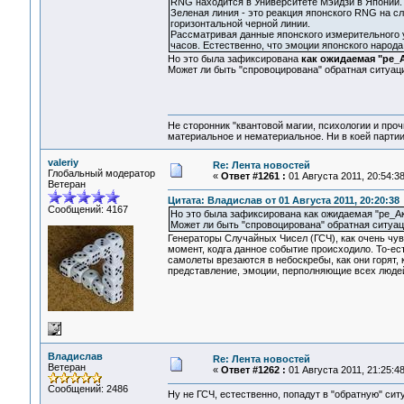
RNG находится в Университете Мэйдзи в Японии. К
Зеленая линия - это реакция японского RNG на 
горизонтальной черной линии.
Рассматривая данные японского измерительного у
часов. Естественно, что эмоции японского народ
Но это была зафиксирована
как ожидаемая "ре_
Может ли быть "спровоцирована" обратная ситуац
Не сторонник "квантовой магии, психологии и проч
материальное и нематериальное. Ни в коей партии
valeriy
Re: Лента новостей
Глобальный модератор
«
Ответ #1261 :
01 Августа 2011, 20:54:38
Ветеран
Цитата: Владислав от 01 Августа 2011, 20:20:38
Сообщений: 4167
Но это была зафиксирована как ожидаемая "ре_Ак
Может ли быть "спровоцирована" обратная ситуа
Генераторы Случайных Чисел (ГСЧ), как очень чу
момент, кодга данное событие происходило. То-ест
самолеты врезаются в небоскребы, как они горят, 
представление, эмоции, перполняющие всех людей
Владислав
Re: Лента новостей
Ветеран
«
Ответ #1262 :
01 Августа 2011, 21:25:48
Сообщений: 2486
Ну не ГСЧ, естественно, попадут в "обратную" сит