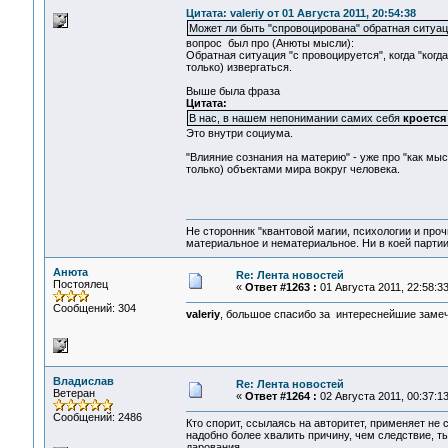
Цитата: valeriy от 01 Августа 2011, 20:54:38
Может ли быть "спровоцирована" обратная ситуа
вопрос был про (Анюты мысли):
Обратная ситуация "с провоцируется", когда "когд
только) извергаться.
Выше была фраза
Цитата:
В нас, в нашем непонимании самих себя
кроется
Это внутри социума.
"Влияние сознания на материю" - уже про "как мы
только) объектами мира вокруг человека.
Не сторонник "квантовой магии, психологии и проч
материальное и нематериальное. Ни в коей партии
Анюта
Re: Лента новостей
Постоялец
«
Ответ #1263 :
01 Августа 2011, 22:58:33
Сообщений: 304
valeriy
, большое спасибо за интереснейшие замеча
Владислав
Re: Лента новостей
Ветеран
«
Ответ #1264 :
02 Августа 2011, 00:37:13
Сообщений: 2486
Кто спорит, ссылаясь на авторитет, применяет не 
надобно более хвалить причину, чем следствие, т
дарования.