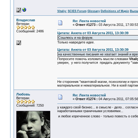
Vitaliy:
SCIES Forum
Glossary
Definitions of Magic
Высш
Владислав
Re: Лента новостей
Ветеран
«
Ответ #1273 :
03 Августа 2011, 17:00:53
Сообщений: 2486
Цитата: Анюта от 03 Августа 2011, 13:30:39
Сошлюсь и на форум.
Только навредите идее.
Цитата: Анюта от 03 Августа 2011, 13:30:39
на качественные писания не хватает знаний и врем
Попросите помочь изложить мысли словами
Vital
уверен, у него получится придать документу "за
Не сторонник "квантовой магии, психологии и проч
материальное и нематериальное. Ни в коей партии
Любовь
Re: Лента новостей
Ветеран
«
Ответ #1274 :
04 Августа 2011, 07:05:56
Сообщений: 7250
у каждого свой бизнес... в смысле - дело... согла
наработанными граничными условиями...
и любое изреченное слово - только повесть о се