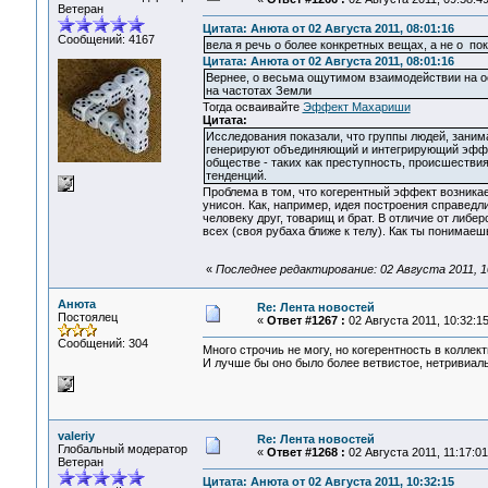
Ветеран
Цитата: Анюта от 02 Августа 2011, 08:01:16
Сообщений: 4167
вела я речь о более конкретных вещах, а не о п
Цитата: Анюта от 02 Августа 2011, 08:01:16
Вернее, о весьма ощутимом взаимодействии на о
на частотах Земли
Тогда осваивайте
Эффект Махариши
Цитата:
Исследования показали, что группы людей, заним
генерируют объединяющий и интегрирующий эффек
обществе - таких как преступность, происшестви
тенденций.
Проблема в том, что когерентный эффект возникает
унисон. Как, например, идея построения справедли
человеку друг, товарищ и брат. В отличие от либе
всех (своя рубаха ближе к телу). Как ты понимае
«
Последнее редактирование: 02 Августа 2011, 10
Анюта
Re: Лента новостей
Постоялец
«
Ответ #1267 :
02 Августа 2011, 10:32:15
Сообщений: 304
Много строчиь не могу, но когерентность в коллек
И лучше бы оно было более ветвистое, нетривиаль
valeriy
Re: Лента новостей
Глобальный модератор
«
Ответ #1268 :
02 Августа 2011, 11:17:01
Ветеран
Цитата: Анюта от 02 Августа 2011, 10:32:15