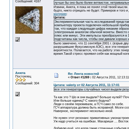
Сообщений: 4167
лучше бы оно было более ветвистое, нетривиальн
Извини, Анюта, я пока не понял этой твоей мысли. 
будто, никто отрицать не будет. Примеров и того 
материю
:
Цитата:
Экспериментальная часть исследований представл
компьютеру проекта подключен небольшой прибор
так, что каждая следующая цифра никаким образ
электронным аналогом обычной монеты. Вместо о
плюс или минус. Эти импульсы преобразуются в 1
подсчитаны как числа, чтобы они давали хорошо
Было замечено, что 11 сентября 2001 г. (взрыв дв
разрушившие Фукусимскую АЭС), все эти генерато
вероятности. Полагается, что на работу этих ген
время.Такой стресс проявил себя как мощный ког
Анюта
Re: Лента новостей
Постоялец
«
Ответ #1269 :
02 Августа 2011, 12:13:11
Сообщений: 304
Цитата: valeriy от 02 Августа 2011, 11:17:01
все эти генераторы случайных чисел выдали резу
Та как это ? Шо ж они выдали? Больше нулей? По
Или больше единиц? С какого бодуна?
Люди о своём переживали, а ГСЧ само по себе.
ГСЧ аппаратура должна быть исправной. Мозги со
Наверное, эксперимент несколько иной.
Не нужен этот резонанс примитивных умонастроени
Уж надо учиться на ошибках. Махариши .... Восток -
Добавлю ещё, что когда такие страшные события п