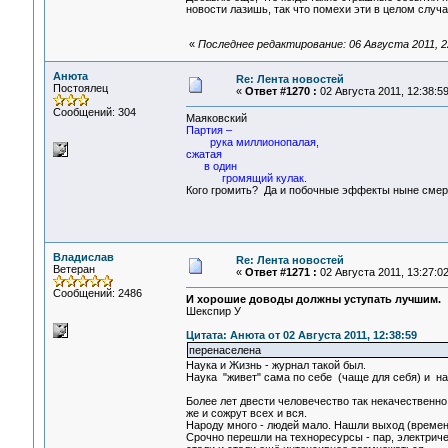
новости лазишь, так что помехи эти в целом случай
«
Последнее редактирование: 06 Августа 2011, 
Анюта
Re: Лента новостей
Постоялец
«
Ответ #1270 :
02 Августа 2011, 12:38:59
Сообщений: 304
Маяковский
Партия –
рука миллионопалая,
сжатая
в один
громящий кулак.
Кого громить? Да и побочные эффекты ныне смер
Владислав
Re: Лента новостей
Ветеран
«
Ответ #1271 :
02 Августа 2011, 13:27:02
Сообщений: 2486
И хорошие доводы должны уступать лучшим.
Шекспир У
Цитата: Анюта от 02 Августа 2011, 12:38:59
перенаселена
Наука и Жизнь - журнал такой был.
Наука "живет" сама по себе (чаще для себя) и 
Более лет двести человечество так некачественно
же и сожрут всех и вся.
Народу много - людей мало. Нашли выход (временн
Срочно перешли на техноресурсы - пар, электриче