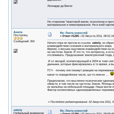
Леонардо да Винчи
Не сторонник "квантовой магии, психологии и проч
материальное и нематериальное. Ни в коей партии
Анюта
Re: Лента новостей
Постоялец
«
Ответ #1265 :
02 Августа 2011, 08:01:16
Сообщений: 304
Ничего пока не прочла из ссылок
valeriy
, но обра
взаимодействии сознания и материального мира.
Вернее, о весьма ощутимом взаимодействии на ос
на частотах Земли. И это то, что интересно, и ес
отслеживать. Предсказание землетрясений тогда,
И со звездой, коллапсирующей в 2004-м тоже связ
данными, которые фиксировались в то время, и в
ГСЧ - почему они покажут реакцию на переживания
какое-то определённое число. шо-то неясно ....
Предполагаю, что мысленно-психические однонапр
области, в том числе на частотах Земли. Японцы 
их мильёны на небольшой площади. Наши могли пр
Фактор коллективных однонаправленных переживан
«
Последнее редактирование: 02 Августа 2011, 
valeriy
Re: Лента новостей
Глобальный модератор
«
Ответ #1266 :
02 Августа 2011, 09:58:49