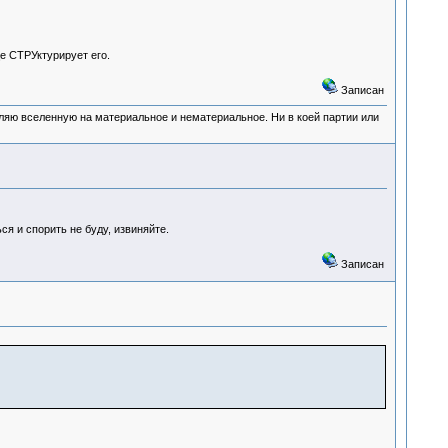
е СТРУктурирует его.
Записан
деляю вселенную на материальное и нематериальное. Ни в коей партии или
ся и спорить не буду, извиняйте.
Записан