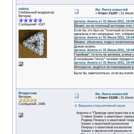
valeriy
Re: Лента новостей
Глобальный модератор
«
Ответ #1247 :
31 Июля 2
Ветеран
Цитата: Анюта от 31 Июля 2011, 19:04
Сообщений: 4167
Может, он не точечный источник этот, 
Если бы это был не "точечный источник
идеальна и нет инородних тел, отбира
Цитата: Анюта от 31 Июля 2011, 19:04
Можно объяснить тогда и политическу
Думаю можно.
Цитата: Анюта от 31 Июля 2011, 19:04
"пробник", то есть не антенна, а иное
В положении "лотос" человек предаетс
Цитата: Анюта от 31 Июля 2011, 19:04
Интересно, ведётся ли планомерная 
Было бы замечательно, если вы взял
Владислав
Re: Лента новостей
Ветеран
«
Ответ #1248 :
31 Июля 2
Сообщений: 2486
4. Вершина спекулятивной науки
Коротко о "Природе пространства и 
Стивен Хокинг о квантовых черны
Роджер Пенроуз о квантовой теории
Хокинг о квантовой космологии
Пенроуз о квантовой космологии
Хокинг о физической реальности