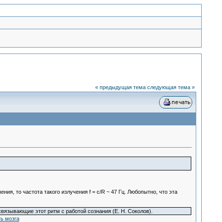
« предыдущая тема
следующая тема »
ия, то частота такого излучения f = c/R ~ 47 Гц. Любопытно, что эта
язывающие этот ритм с работой сознания (Е. Н. Соколов).
ть мозга