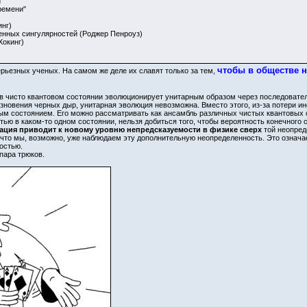
и
ремени"
нг)
ых сингулярностей (Роджер Пенроуз)
окинг)
чтобы в обществе не
ерьезных ученых. На самом же деле их славят только за тем,
в чисто квантовом состоянии эволюционирует унитарным образом через последовател
зновения черных дыр, унитарная эволюция невозможна. Вместо этого, из-за потери 
 состоянием. Его можно рассматривать как ансамбль различных чистых квантовых со
тью в каком-то одном состоянии, нельзя добиться того, чтобы вероятность конечного
ация приводит к новому уровню непредсказуемости в физике сверх
той неопред
, что мы, возможно, уже наблюдаем эту дополнительную неопределенность. Это означае
остью.
 пара трюков.