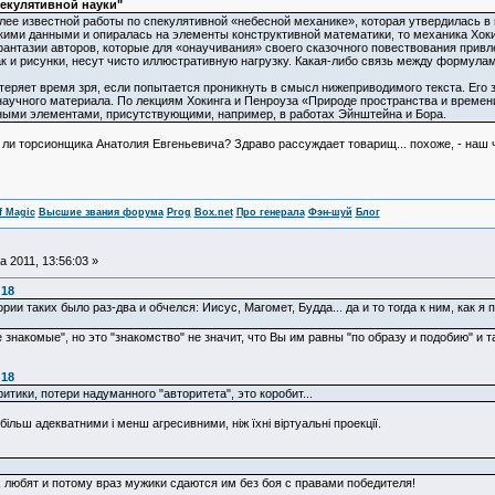
пекулятивной науки"
е известной работы по спекулятивной «небесной механике», которая утвердилась в 
кими данными и опиралась на элементы конструктивной математики, то механика Хок
антазии авторов, которые для «онаучивания» своего сказочного повествования привл
к и рисунки, несут чисто иллюстративную нагрузку. Какая-либо связь между формулами
еряет время зря, если попытается проникнуть в смысл нижеприводимого текста. Его з
аучного материала. По лекциям Хокинга и Пенроуза «Природе пространства и времен
вными элементами, присутствующими, например, в работах Эйнштейна и Бора.
т ли торсионщика Анатолия Евгеньевича? Здраво рассуждает товарищ... похоже, - наш 
f Magic
Высшие звания форума
Prog
Box.net
Про генерала
Фэн-шуй
Блог
 2011, 13:56:03 »
:18
ории таких было раз-два и обчелся: Иисус, Магомет, Будда... да и то тогда к ним, как 
е знакомые", но это "знакомство" не значит, что Вы им равны "по образу и подобию" 
:18
тики, потери надуманного "авторитета", это коробит...
ільш адекватними і менш агресивними, ніж їхні віртуальні проекції.
 любят и потому враз мужики сдаются им без боя с правами победителя!