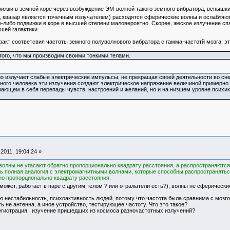
ижки в земной коре через возбуждение ЭМ-волной такого земного вибратора, вспышки к
, квазар является точечным излучателем) расходятся сферические волны и ослабляют
е-либо подвижки в коре в высшей степени маловероятно. Скорее, жеское излучение спа
шей галактики.
кт соответсвия частоты земного полуволнового вибратора с гамма-частотй мозга, эт
того, что мы производим своими тонкими телами.
о излучает слабые электрические импульсы, не прекращая своей деятельности во сне 
чного человека эти излучения создают электрическое напряжение величиной примерно 
ающем в себя перепады чувств, настроений и желаний, но и на низшем уровне психи
011, 19:04:24 »
олны не угасают обратно пропорционально квадрату расстояния, а распространяются 
 полная аналогия с электромагнитными волнами, которые способны распространяться 
но пропорционально квадрату расстояния.
(может, работает в паре с другим телом ? или отражатели есть?), волны не сферические
ю нестабильность, психоактивность людей, потому что частота была сравнима с моз
ь не антенна, а иное устройство, тестирующее частоту. Что это такое?
егистрация, изучение пришедших из космоса разночастотных излучений?