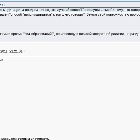
:31
я медитации, а следовательно, это лучший способ "прислушиваться" к тому, что говор
ашёл "способ "прислушиваться" к тому, что говорит" Земля свой поверхностью про соб
логии и прочих "ква-образований"", не исповедую никакой конкретной религии, не раз
011, 22:21:01 »
их.
 пространственным значением.