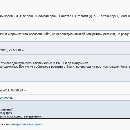
й корень «СТР»: проСТРеливая проСТРанство СТРелами (д.-в.-н. stralа «луч»), солнц
логии и прочих "ква-образований"", не исповедую никакой конкретной религии, не раз
011, 22:53:10 »
 эти псевдонаучности словечковые в РАЕН и пр академиях.
ртодоксная. Вот уж не собираюсь воевать с Вами, но ерунда на постном масле. Копать
 2011, 00:26:24 »
20:05:34
времени"
х дырах
и и пространстве-времени…
ылку на
интересный материал
: