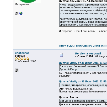
Цитата: Акимов О.Е., "4. Вершина с
Материалист
Ниже представлены фрагменты наиболе
еще как-то было связана с эмпиричес
физика целиком выведена из буйной ф
то сям математические выражения, ка
Конструктивно думающий читатель пот
спекулятивной формы подачи псевдон
сравнивая их с такими же спекуляти
Интересно - Олег Евгеньевич - не бра
Vitaliy:
SCIES Forum
Glossary
Definitions o
Владислав
Re: Лента новостей
Ветеран
«
Ответ #1254 :
01 Августа
Сообщений: 2486
Цитата: Vitaliy от 31 Июля 2011, 11:56
А кто у нас "знаковый человек"? В ист
Дорогой Иисус!
Хм. Какие "изысканные" у Вас "близки
социуме".
Цитата: Vitaliy от 31 Июля 2011, 11:56
Понятно, что граждан, опасающихся кри
Это только Ваши домыслы.
Погодьтеся, люди в реалі виявляються б
Цитата: Анюта
Вот уж не собираюсь воевать с Вами,
Дак кто ж нынче женщинами воюет! Их