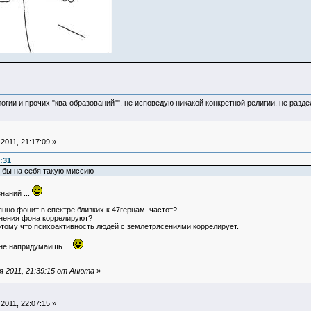
логии и прочих "ква-образований"", не исповедую никакой конкретной религии, не раз
011, 21:17:09 »
:31
 бы на себя такую миссию
наний ...
янно фонит в спектре близких к 47герцам частот?
енения фона коррелируют?
тому что психоактивность людей с землетрясениями коррелирует.
 не напридумаишь ...
 2011, 21:39:15 от Анюта
»
011, 22:07:15 »