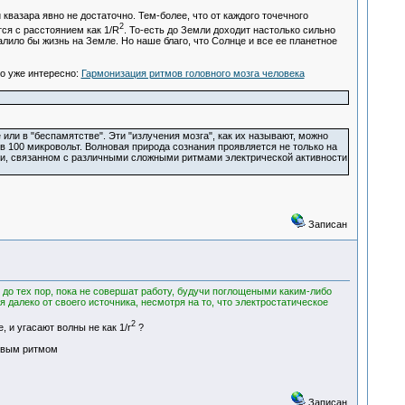
вазара явно не достаточно. Тем-более, что от каждого точечного
2
ся с расстоянием как 1/R
. То-есть до Земли доходит настолько сильно
лило бы жизнь на Земле. Но наше благо, что Солнце и все ее планетное
о уже интересно:
Гармонизация ритмов головного мозга человека
или в "беспамятстве". Эти "излучения мозга", как их называют, можно
в 100 микровольт. Волновая природа сознания проявляется не только на
ки, связанном с различными сложными ритмами электрической активности
Записан
до тех пор, пока не совершат работу, будучи поглощеными каким-либо
далеко от своего источника, несмотря на то, что электростатическое
2
, и угасают волны не как 1/r
?
говым ритмом
Записан