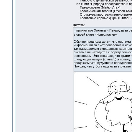
Пенроуз о физической реальност
Из книги "Природа пространства и в
Предисловие (Майкл Атья)
Классическая теория (Стивен Хоки
Структура пространственно-временн
Квантовые черные дыры (Стивен Х
Цитата:
...принимают Хокинга и Пенроуза за с
в своей книге «Конец науки».
Обычно предполагается, что система 
информации за счет появления и исче
так называемым смешанным квантовым
система не находится с определеннос
состоянием. Это означает, что
гравит
следующей лекции (глава 5) я покажу
предсказывать будущее с определенн
Похоже, что у Бога еще есть в рукаве