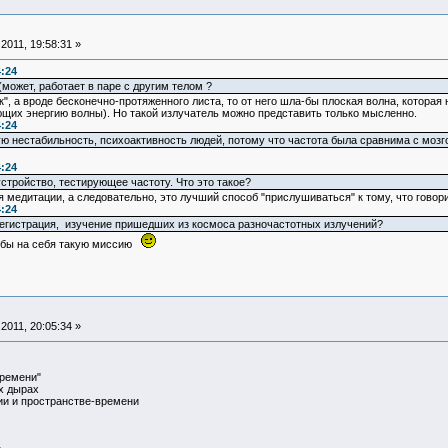
011, 19:58:31 »
:24
(может, работает в паре с другим телом ?
", а вроде бесконечно-протяженного листа, то от него шла-бы плоская волна, которая
ющих энергию волны). Но такой излучатель можно представить только мысленно.
:24
ю нестабильность, психоактивность людей, потому что частота была сравнима с моз
:24
 устройство, тестирующее частоту. Что это такое?
я медитации, а следовательно, это лучший способ "прислушиваться" к тому, что говор
:24
регистрация, изучение пришедших из космоса разночастотных излучений?
и бы на себя такую миссию
011, 20:05:34 »
времени"
х дырах
 и пространстве-времени