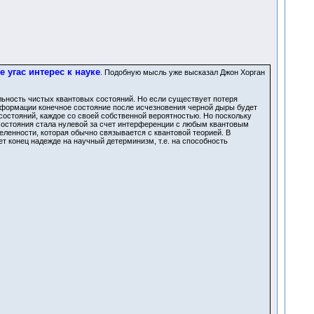
 угас интерес к науке
. Подобную мысль уже высказал Джон Хорган
ьность чистых квантовых состояний. Но если существует потеря
информации конечное состояние после исчезновения черной дыры будет
стояний, каждое со своей собственной вероятностью. Но поскольку
 состояния стала нулевой за счет интерференции с любым квантовым
еленности, которая обычно связывается с квантовой теорией. В
т конец надежде на научный детерминизм, т.е. на способность