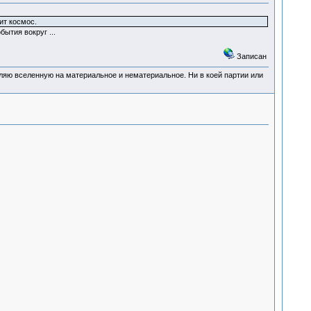
ит космос.
ытия вокруг ...
Записан
деляю вселенную на материальное и нематериальное. Ни в коей партии или