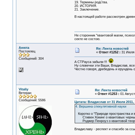
19. Термины родства.
20. ИСТОРИЯ.
21. Заключение.
В настоящей работе рассмотрен древни
Не сторонник "квантовой магии, психо
секте не состою.
Анюта
Re: Лента новостей
Постоялец
«
Ответ #1252 :
31 Июля 2
Сообщений: 304
А СТРауса забыли !!!
Ну словечки эти Ваши, Владислав, все
Честно говоря, дребедень и ерундень о
Vitaliy
Re: Лента новостей
Ветеран
«
Ответ #1253 :
01 Августа
Сообщений: 5586
Цитата: Владислав от 31 Июля 2011, 
4. Вершина спекулятивной науки
Коротко о "Природе пространства и 
Стивен Хокинг о квантовых черны
Роджер Пенроуз о квантовой теори
Владиславу - респект и спасибо за сс