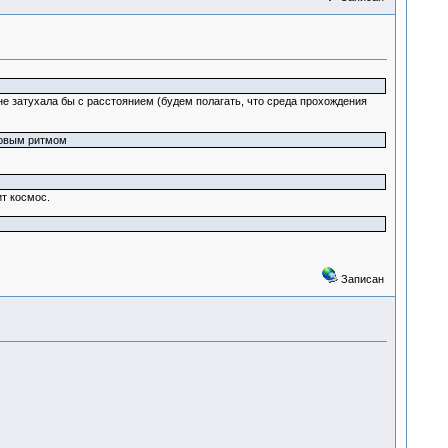
 не затухала бы с расстоянием (будем полагать, что среда прохождения
говым ритмом
ит космос.
Записан