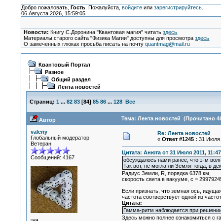
Добро пожаловать,
Гость
. Пожалуйста,
войдите
или
зарегистрируйтесь
.
06 Августа 2026, 15:59:05
Новости:
Книгу С.Доронина "Квантовая магия" читать
здесь
Материалы старого сайта "Физика Магии" доступны для просмотра
здесь
О замеченных глюках просьба писать на почту
quantmag@mail.ru
Квантовый Портал
Разное
Общий раздел
Лента новостей
Страниц:
1
...
82
83
[
84
]
85
86
...
128
Все
Тема: Лента новостей (Прочитано 46
Автор
valeriy
Re: Лента новостей
Глобальный модератор
«
Ответ #1245 :
31 Июля 2
Ветеран
Цитата: Анюта от 31 Июля 2011, 11:47
Сообщений: 4167
обсуждалось нами ранее, что э-м вол
Так вот, не могла ли Земля тогда, в 
Радиус Земли, R, порядка 6378 км,
скорость света в вакууме, с = 2997924
Если признать, что земная ось, идущая
частота соотверствует одной из часто
Цитата:
Гамма-ритм наблюдается при решении 
Здесь можно полнее ознакомиться с г