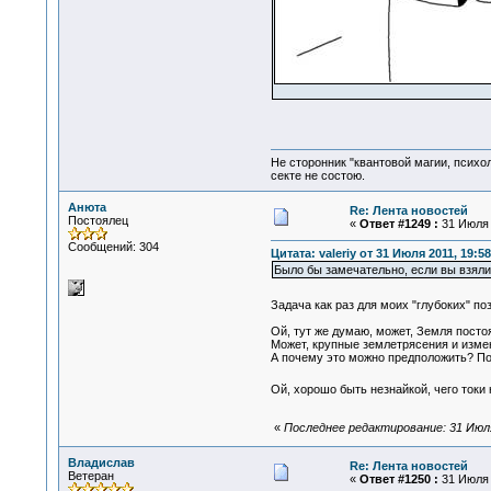
Не сторонник "квантовой магии, психо
секте не состою.
Анюта
Re: Лента новостей
Постоялец
«
Ответ #1249 :
31 Июля 2
Сообщений: 304
Цитата: valeriy от 31 Июля 2011, 19:58
Было бы замечательно, если вы взяли
Задача как раз для моих "глубоких" поз
Ой, тут же думаю, может, Земля посто
Может, крупные землетрясения и изм
А почему это можно предположить? По
Ой, хорошо быть незнайкой, чего токи
«
Последнее редактирование: 31 Июля
Владислав
Re: Лента новостей
Ветеран
«
Ответ #1250 :
31 Июля 2