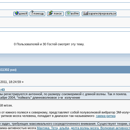
0 Пользователей и 30 Гостей смотрят эту тему.
11302 раз)
011, 18:24:59 »
:43
ны регистрируются антенной, по размеру соизмеримой с длиной волны. Так я поняла.
декабре 2004, "поймать" длинноволновое э-м излучение
58 м/сек.
 от южного полюся к северному, представляет собой полуволновой вибратор ЭМ-излучен
т ритмов мозга человека, попадает в диапазон так-называемого
гамма-ритма
задач, требующих максимального сосредоточенного внимания. Существуют теории, св
амма-активностью мозга
Мантика. Тета, альфа, делта волны мозга. Волновая активнос