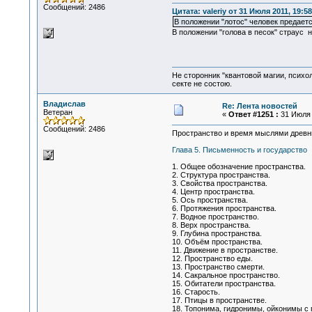
Сообщений: 2486
Цитата: valeriy от 31 Июля 2011, 19:58
В положении "лотос" человек предаетс
В положении "голова в песок" страус н
Не сторонник "квантовой магии, психо
секте не состою.
Владислав
Re: Лента новостей
Ветеран
«
Ответ #1251 :
31 Июля 2
Сообщений: 2486
Пространство и время мыслями древн
Глава 5. Письменность и государство
1. Общее обозначение пространства.
2. Структура пространства.
3. Свойства пространства.
4. Центр пространства.
5. Ось пространства.
6. Протяжения пространства.
7. Водное пространство.
8. Верх пространства.
9. Глубина пространства.
10. Объём пространства.
11. Движение в пространстве.
12. Пространство еды.
13. Пространство смерти.
14. Сакральное пространство.
15. Обитатели пространства.
16. Старость.
17. Птицы в пространстве.
18. Топонима, гидронимы, ойконимы с