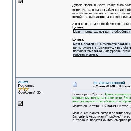
Думаю, чтобы вызвать какие-либо подв
источника (а по масштабам вселенной
ослабленный сигнал, что вызвать каки
семейство находятся на периферии на
А вот выше отмеченный любопытный фа
Цитата:
Мозг – представляет центр обработки 
Цитата:
Мозг в состоянии активности постоянн
регистрировать. Выявлено, что у обы
верхнем мыслительном уровне, включ
головного мозга.
Анюта
Re: Лента новостей
Постоялец
«
Ответ #1246 :
31 Июля 2
Сообщений: 304
Если верить
Pipe
, то
Гравитационные в
массивным телом на своем пути. Здесь
поле электрона тоже убывает то обрат
Может, он не точечный источник этот, 
Можно объяснить тогда и политическу
Вы,
valeriy
упоминали "пробник", то ест
Интересно, ведётся ли планомерная р