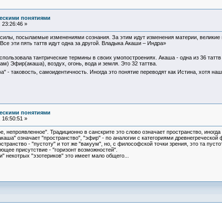
ческими понятиями
 23:26:46 »
 силы, посылаемые изменениями сознания. За этим идут изменения материи, великие 
 Все эти пять таттв идут одна за другой. Владыка Акаши – Индра»
спользовала тантрические термины в своих умопостроениях. Акаша - одна из 36 тат
) Эфир(акаша), воздух, огонь, вода и земля. Это 32 таттва.
тва" - таковость, самоидентичность. Иногда это понятие переводят как Истина, хотя 
ческими понятиями
 16:50:51 »
е, непроявленное". Традиционно в санскрите это слово означает пространство, иногда -
аша" означает "пространство", "эфир" - по аналогии с категориями древнегреческой ф
транство - "пустоту" и тот же "вакуум", но, с философской точки зрения, это та пус
яющее присутствие - "горизонт возможностей".
" некотрых "эзотериков" это имеет мало общего...