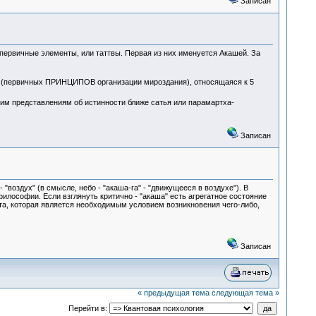
Записан
первичные элементы, или таттвы. Первая из них именуется Акашей. За
тв (первичных ПРИНЦИПОВ организации мироздания), относящаяся к 5
нашим представлениям об истинности ближе сатья или парамартха-
Записан
 "воздух" (в смысле, небо - "акаша-га" - "движущееся в воздухе"). В
илософии. Если взглянуть критично - "акаша" есть агрегатное состояние
тота, которая является необходимым условием возникновения чего-либо,
Записан
« предыдущая тема
следующая тема »
Перейти в: