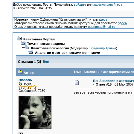
Добро пожаловать,
Гость
. Пожалуйста,
войдите
или
зарегистрируйтесь
.
08 Августа 2026, 04:51:35
Новости:
Книгу С.Доронина "Квантовая магия" читать
здесь
Материалы старого сайта "Физика Магии" доступны для просмотра
здесь
О замеченных глюках просьба писать на почту
quantmag@mail.ru
Квантовый Портал
Тематические разделы
Квантовая психология
(Модератор:
Владимир Травка
)
Аналогии с эзотерическими понятиями
Страниц:
1
[
2
]
Все
Тема: Аналогии с эзотерическими п
Автор
Любовь
Re: Аналогии с эзотери
Ветеран
«
Ответ #15 :
01 Мая 2007,
Сообщений: 7250
это все те же уровни погружения в мат