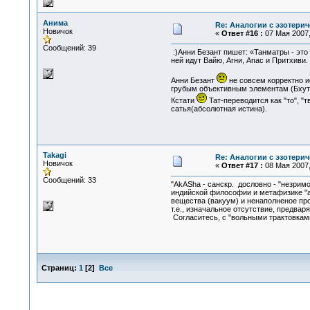
Анима
Re: Аналогии с эзотери
Новичок
«
Ответ #16 :
07 Мая 2007,
Сообщений: 39
:)Анни Безант пишет: «Танматры - это
ней идут Вайю, Агни, Апас и Притхиви.
Анни Безант
не совсем корректно и
грубым объективным элементам (Бхутам
Кстати
Тат-переводится как "то", "
сатья(абсолютная истина).
Takagi
Re: Аналогии с эзотери
Новичок
«
Ответ #17 :
08 Мая 2007,
Сообщений: 33
"AkASha - санскр. дословно - "незримо
индийской философии и метафизике "ак
вещества (вакуум) и ненаполненое прос
т.е., изначальное отсутствие, предвар
Согласитесь, с "вольными трактовками
Страниц:
1
[
2
]
Все