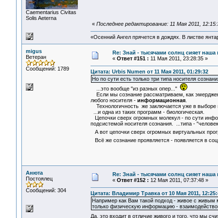
Сaementarius Civitas
Solis Aeterna
«
Последнее редактирование: 11 Мая 2011, 12:15:
«Осенний Ангел прячется в дождях. В листве янтарн
migus
Re: Знай - тысячами солнц сияет наша 
Ветеран
«
Ответ #151 :
11 Мая 2011, 23:28:35 »
Сообщений: 1789
Цитата: Urbis Numen от 11 Мая 2011, 01:29:32
Но по сути есть только три типа носителя сознан
...это вообще "из разных опер..."
Если мы сознание рассматриваем, как эмерджентн
любого носителя -
информационная
.
Технологичность же заключается уже в выборе 
...и одна из таких программ - биологическая.
Цепочки сверх огромных молекул - по сути инфо
подсистемой носителя сознания. ...типа - "человек
А вот цепочки сверх огромных виртуальных прогр
Всё же сознание проявляется - появляется в соци
Анюта
Re: Знай - тысячами солнц сияет наша 
Постоялец
«
Ответ #152 :
12 Мая 2011, 07:37:48 »
Сообщений: 304
Цитата: Владимир Травка от 10 Мая 2011, 12:25:
Например как Вам такой подход - живое с живым
только физическую информацию - взаимодействов
Да, это входит в отличие живого и того, что мы 