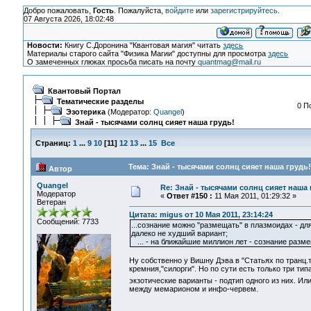
Добро пожаловать,
Гость
. Пожалуйста,
войдите
или
зарегистрируйтесь
.
07 Августа 2026, 18:02:48
Новости:
Книгу С.Доронина "Квантовая магия" читать
здесь
Материалы старого сайта "Физика Магии" доступны для просмотра
здесь
О замеченных глюках просьба писать на почту
quantmag@mail.ru
Квантовый Портал
Тематические разделы
0 П
Эзотерика
(Модератор:
Quangel
)
Знай - тысячами солнц сияет наша грудь!
Страниц:
1
...
9
10
[
11
]
12
13
...
15
Все
Тема: Знай - тысячами солнц сияет наша грудь!
Автор
Quangel
Re: Знай - тысячами солнц сияет наша 
Модератор
«
Ответ #150 :
11 Мая 2011, 01:29:32 »
Ветеран
Цитата: migus от 10 Мая 2011, 23:14:24
Сообщений: 7733
...сознание можно "размещать" в плазмоидах - дл
далеко не худший вариант;
... - на ближайшие миллион лет - сознание разме
Ну собственно у Вишну Дэва в "Статьях по транц
кремния,"силорги". Но по сути есть только три т
экзотические варианты - подтип одного из них. И
между мемарионом и инфо-червем.