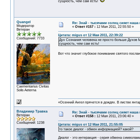
сущность, чем сам есть!
Quangel
Re: Знай - тысячами солнц сияет наша 
Модератор
«
Ответ #157 :
12 Мая 2011, 22:55:50 »
Ветеран
Цитата: migus от 12 Мая 2011, 22:39:22
Сообщений: 7733
Дух Сознания человека не просто больше Духов 
сущность, чем сам есть!
Вот что значит глубокое понимание святого посл
Сaementarius Civitas
Solis Aeterna
«Осенний Ангел прячется в дождях. В листве янтарн
Владимир Травка
Re: Знай - тысячами солнц сияет наша 
Ветеран
«
Ответ #158 :
12 Мая 2011, 23:06:40 »
Сообщений: 1238
Цитата: migus от 12 Мая 2011, 21:55:05
то такое диалог - обмен информацией? какой?
Диалог - это интеракция - серия обмена символа