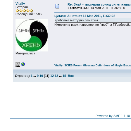
Vitaliy
Re: Знай - тысячами солнц сияет наша 
Ветеран
«
Ответ #164 :
14 Мая 2011, 11:36:50 »
Сообщений: 5586
Цитата: Анюта от 14 Мая 2011, 11:32:22
гробовые методики заметны
Имеется в виду, наверное, не "гроб", а Г.Грабовой..
Материалист
Vitaliy:
SCIES Forum
Glossary
Definitions of Magic
Высш
Страниц:
1
...
9
10
[
11
]
12
13
...
15
Все
Powered by SMF 1.1.10