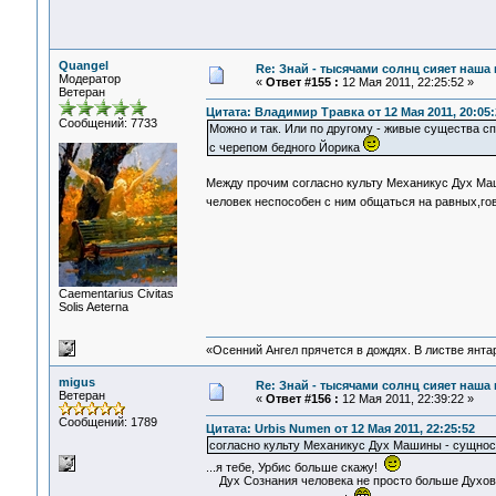
Quangel
Re: Знай - тысячами солнц сияет наша 
Модератор
«
Ответ #155 :
12 Мая 2011, 22:25:52 »
Ветеран
Цитата: Владимир Травка от 12 Мая 2011, 20:05:
Сообщений: 7733
Можно и так. Или по другому - живые существа сп
с черепом бедного Йорика
Между прочим согласно культу Механикус Дух Ма
человек неспособен с ним общаться на равных,гов
Сaementarius Civitas
Solis Aeterna
«Осенний Ангел прячется в дождях. В листве янтарн
migus
Re: Знай - тысячами солнц сияет наша 
Ветеран
«
Ответ #156 :
12 Мая 2011, 22:39:22 »
Сообщений: 1789
Цитата: Urbis Numen от 12 Мая 2011, 22:25:52
согласно культу Механикус Дух Машины - сущнос
...я тебе, Урбис больше скажу!
Дух Сознания человека не просто больше Духов 