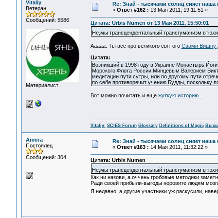
Vitaliy
Re: Знай - тысячами солнц сияет наша 
Ветеран
«
Ответ #162 :
13 Мая 2011, 19:11:51 »
Сообщений: 5586
Цитата: Urbis Numen от 13 Мая 2011, 15:50:01
Не,мы трансцендентальный трансгуманизм втюх
Ааааа. Ты все про великого святого
Свами Вишну 
Цитата:
Возникший в 1998 году в Украине Монастырь Йог
Морского Флота России Минцевым Валерием Викто
медитации пути сутры, или по другому пути отре
по себе противоречит учению Будды, поскольку п
Материалист
Вот можно почитать и еще
жуткую историю...
Vitaliy:
SCIES Forum
Glossary
Definitions of Magic
Высш
Анюта
Re: Знай - тысячами солнц сияет наша 
Постоялец
«
Ответ #163 :
14 Мая 2011, 11:32:22 »
Сообщений: 304
Цитата: Urbis Numen
Не,мы трансцендентальный трансгуманизм втюх
Как ни назови, а оччень гробовые методики заметн
Ради своей прибыли-выгоды норовите людям мозги
Я недавно, а другие участники уж раскусили, наве