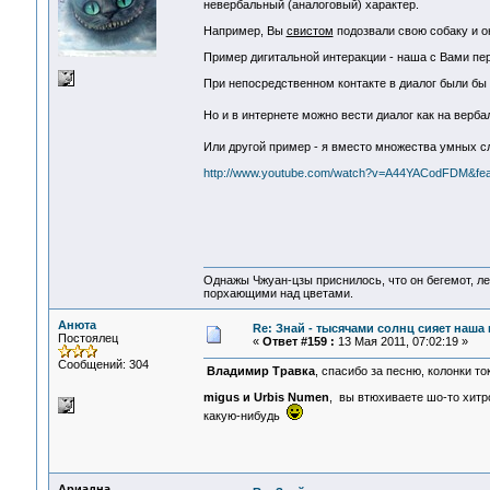
невербальный (аналоговый) характер.
Например, Вы
свистом
подозвали свою собаку и о
Пример дигитальной интеракции - наша с Вами пе
При непосредственном контакте в диалог были бы
Но и в интернете можно вести диалог как на верб
Или другой пример - я вместо множества умных 
http://www.youtube.com/watch?v=A44YACodFDM&feat
Однажы Чжуан-цзы приснилось, что он бегемот, л
порхающими над цветами.
Анюта
Re: Знай - тысячами солнц сияет наша 
Постоялец
«
Ответ #159 :
13 Мая 2011, 07:02:19 »
Сообщений: 304
Владимир Травка
, спасибо за песню, колонки т
migus и Urbis Numen
, вы втюхиваете шо-то хитр
какую-нибудь
Ариадна