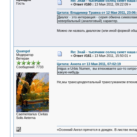
Re: Знай - тысячами солнц сияет наша 
Гость
«
Ответ #160 :
13 Мая 2011, 09:22:09 »
Цитата: Владимир Травка от 12 Мая 2011, 23:06:
Диалог - это интеракция - серия обмена символа
невербальный (аналоговый) характер.
Можно ли назвать диалогом (или иной формой обще
Quangel
Re: Знай - тысячами солнц сияет наша 
Модератор
«
Ответ #161 :
13 Мая 2011, 15:50:01 »
Ветеран
Цитата: Анюта от 13 Мая 2011, 07:02:19
Сообщений: 7733
migus и Urbis Numen, вы втюхиваете шо-то хитро-
какую-нибудь
Не,мы трансцендентальный трансгуманизм втюхи
Сaementarius Civitas
Solis Aeterna
«Осенний Ангел прячется в дождях. В листве янтарн