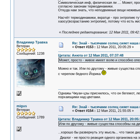
Символическая инф, физическая ли .... Может, пр
согласно законам термодинамики.
Откуда нам знать, что неподвижные вещи неживы
Насчёт термодинамики, вкратце - про энтропию ту
хаосу(возрастанию энтропии), потому что есть жизнь
«
Последнее редактирование: 12 Мая 2011, 09:42
Владимир Травка
Re: Знай - тысячами солнц сияет наша 
Ветеран
«
Ответ #153 :
12 Мая 2011, 20:05:29 »
Сообщений: 1238
Цитата: Анюта от 12 Мая 2011, 07:37:48
Может, просто - живое имеет волю и способно оп
Можно и так. Или по другому - живые существа спо
с черепом бедного Йорика
Однажы Чжуан-цзы приснилось, что он бегемот, л
порхающими над цветами.
migus
Re: Знай - тысячами солнц сияет наша 
Ветеран
«
Ответ #154 :
12 Мая 2011, 21:55:05 »
Сообщений: 1789
Цитата: Владимир Травка от 12 Мая 2011, 20:05:
Или по другому - живые существа способны на ди
...хорошо бы развернуть эту мысль... что такое 
Диалог - не просто реакция одного организма на з