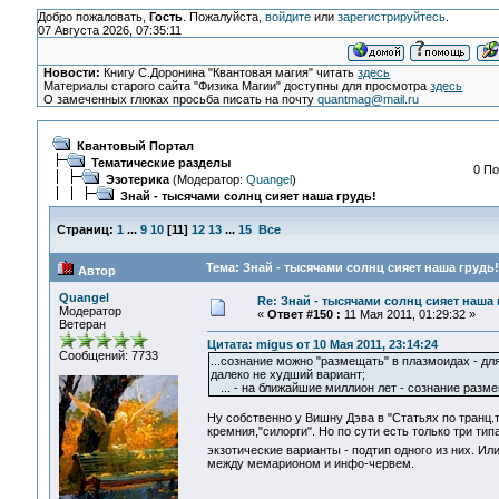
Добро пожаловать,
Гость
. Пожалуйста,
войдите
или
зарегистрируйтесь
.
07 Августа 2026, 07:35:11
Новости:
Книгу С.Доронина "Квантовая магия" читать
здесь
Материалы старого сайта "Физика Магии" доступны для просмотра
здесь
О замеченных глюках просьба писать на почту
quantmag@mail.ru
Квантовый Портал
Тематические разделы
0 По
Эзотерика
(Модератор:
Quangel
)
Знай - тысячами солнц сияет наша грудь!
Страниц:
1
...
9
10
[
11
]
12
13
...
15
Все
Тема: Знай - тысячами солнц сияет наша грудь!
Автор
Quangel
Re: Знай - тысячами солнц сияет наша 
Модератор
«
Ответ #150 :
11 Мая 2011, 01:29:32 »
Ветеран
Цитата: migus от 10 Мая 2011, 23:14:24
Сообщений: 7733
...сознание можно "размещать" в плазмоидах - дл
далеко не худший вариант;
... - на ближайшие миллион лет - сознание разме
Ну собственно у Вишну Дэва в "Статьях по транц
кремния,"силорги". Но по сути есть только три т
экзотические варианты - подтип одного из них. И
между мемарионом и инфо-червем.