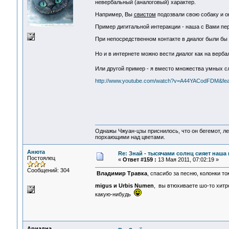
невербальный (аналоговый) характер.
Например, Вы
свистом
подозвали свою собаку и о
Пример дигитальной интеракции - наша с Вами пе
При непосредственном контакте в диалог были бы
Но и в интернете можно вести диалог как на верб
Или другой пример - я вместо множества умных 
http://www.youtube.com/watch?v=A44YACodFDM&feat
Однажы Чжуан-цзы приснилось, что он бегемот, л
порхающими над цветами.
Анюта
Re: Знай - тысячами солнц сияет наша 
Постоялец
«
Ответ #159 :
13 Мая 2011, 07:02:19 »
Сообщений: 304
Владимир Травка
, спасибо за песню, колонки т
migus и Urbis Numen
, вы втюхиваете шо-то хитр
какую-нибудь
Ариадна