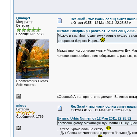
Quangel
Re: Знай - тысячами солнц сияет наша 
Модератор
«
Ответ #155 :
12 Мая 2011, 22:25:52 »
Ветеран
Цитата: Владимир Травка от 12 Мая 2011, 20:05:
Сообщений: 7733
Можно и так. Или по другому - живые существа сп
с черепом бедного Йорика
Между прочим согласно культу Механикус Дух Ма
человек неспособен с ним общаться на равных,гов
Сaementarius Civitas
Solis Aeterna
«Осенний Ангел прячется в дождях. В листве янтарн
migus
Re: Знай - тысячами солнц сияет наша 
Ветеран
«
Ответ #156 :
12 Мая 2011, 22:39:22 »
Сообщений: 1789
Цитата: Urbis Numen от 12 Мая 2011, 22:25:52
согласно культу Механикус Дух Машины - сущнос
...я тебе, Урбис больше скажу!
Дух Сознания человека не просто больше Духов 