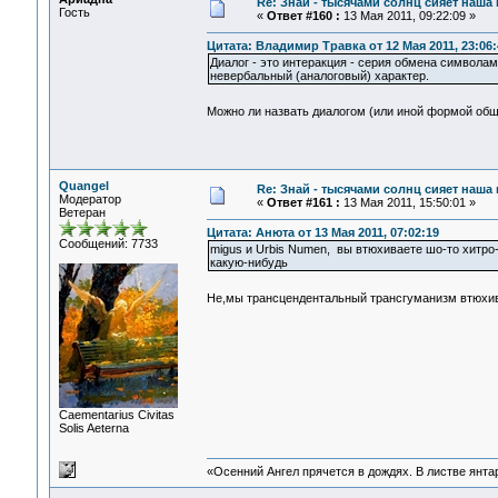
Re: Знай - тысячами солнц сияет наша 
Гость
«
Ответ #160 :
13 Мая 2011, 09:22:09 »
Цитата: Владимир Травка от 12 Мая 2011, 23:06:
Диалог - это интеракция - серия обмена символа
невербальный (аналоговый) характер.
Можно ли назвать диалогом (или иной формой обще
Quangel
Re: Знай - тысячами солнц сияет наша 
Модератор
«
Ответ #161 :
13 Мая 2011, 15:50:01 »
Ветеран
Цитата: Анюта от 13 Мая 2011, 07:02:19
Сообщений: 7733
migus и Urbis Numen, вы втюхиваете шо-то хитро-
какую-нибудь
Не,мы трансцендентальный трансгуманизм втюхи
Сaementarius Civitas
Solis Aeterna
«Осенний Ангел прячется в дождях. В листве янтарн