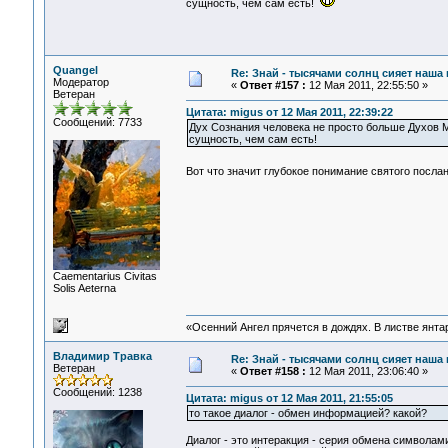
сущность, чем сам есть!
Quangel
Re: Знай - тысячами солнц сияет наша 
Модератор
«
Ответ #157 :
12 Мая 2011, 22:55:50 »
Ветеран
Цитата: migus от 12 Мая 2011, 22:39:22
Сообщений: 7733
Дух Сознания человека не просто больше Духов 
сущность, чем сам есть!
Вот что значит глубокое понимание святого посл
Сaementarius Civitas
Solis Aeterna
«Осенний Ангел прячется в дождях. В листве янтарн
Владимир Травка
Re: Знай - тысячами солнц сияет наша 
Ветеран
«
Ответ #158 :
12 Мая 2011, 23:06:40 »
Сообщений: 1238
Цитата: migus от 12 Мая 2011, 21:55:05
то такое диалог - обмен информацией? какой?
Диалог - это интеракция - серия обмена символа