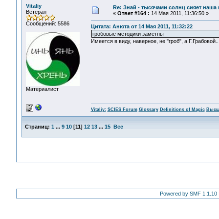
Vitaliy
Re: Знай - тысячами солнц сияет наша 
Ветеран
«
Ответ #164 :
14 Мая 2011, 11:36:50 »
Сообщений: 5586
Цитата: Анюта от 14 Мая 2011, 11:32:22
гробовые методики заметны
Имеется в виду, наверное, не "гроб", а Г.Грабовой..
Материалист
Vitaliy:
SCIES Forum
Glossary
Definitions of Magic
Высш
Страниц:
1
...
9
10
[
11
]
12
13
...
15
Все
Powered by SMF 1.1.10