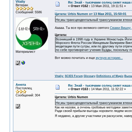
Vitaliy
Re: Знай - тысячами солнц сияет наша 
Ветеран
«
Ответ #162 :
13 Мая 2011, 19:11:51 »
Сообщений: 5586
Цитата: Urbis Numen от 13 Мая 2011, 15:50:01
Не,мы трансцендентальный трансгуманизм втюх
Ааааа. Ты все про великого святого
Свами Вишну 
Цитата:
Возникший в 1998 году в Украине Монастырь Йог
Морского Флота России Минцевым Валерием Викто
медитации пути сутры, или по другому пути отре
по себе противоречит учению Будды, поскольку п
Материалист
Вот можно почитать и еще
жуткую историю...
Vitaliy:
SCIES Forum
Glossary
Definitions of Magic
Высш
Анюта
Re: Знай - тысячами солнц сияет наша 
Постоялец
«
Ответ #163 :
14 Мая 2011, 11:32:22 »
Сообщений: 304
Цитата: Urbis Numen
Не,мы трансцендентальный трансгуманизм втюх
Как ни назови, а оччень гробовые методики заметн
Ради своей прибыли-выгоды норовите людям мозги
Я недавно, а другие участники уж раскусили, наве