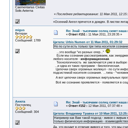
Сaementarius Civitas
Solis Aeterna
«
Последнее редактирование: 11 Мая 2011, 12:15:
«Осенний Ангел прячется в дождях. В листве янтарн
migus
Re: Знай - тысячами солнц сияет наша 
Ветеран
«
Ответ #151 :
11 Мая 2011, 23:28:35 »
Сообщений: 1789
Цитата: Urbis Numen от 11 Мая 2011, 01:29:32
Но по сути есть только три типа носителя сознан
...это вообще "из разных опер..."
Если мы сознание рассматриваем, как эмерджентн
любого носителя -
информационная
.
Технологичность же заключается уже в выборе 
...и одна из таких программ - биологическая.
Цепочки сверх огромных молекул - по сути инфо
подсистемой носителя сознания. ...типа - "человек
А вот цепочки сверх огромных виртуальных прогр
Всё же сознание проявляется - появляется в соци
Анюта
Re: Знай - тысячами солнц сияет наша 
Постоялец
«
Ответ #152 :
12 Мая 2011, 07:37:48 »
Сообщений: 304
Цитата: Владимир Травка от 10 Мая 2011, 12:25:
Например как Вам такой подход - живое с живым
только физическую информацию - взаимодействов
Да, это входит в отличие живого и того, что мы 