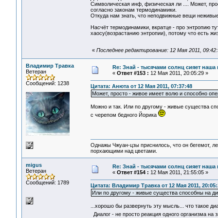
Символическая инф, физическая ли .... Может, пр
согласно законам термодинамики.
Откуда нам знать, что неподвижные вещи неживы
Насчёт термодинамики, вкратце - про энтропию ту
хаосу(возрастанию энтропии), потому что есть жизнь
«
Последнее редактирование: 12 Мая 2011, 09:42
Владимир Травка
Re: Знай - тысячами солнц сияет наша 
Ветеран
«
Ответ #153 :
12 Мая 2011, 20:05:29 »
Сообщений: 1238
Цитата: Анюта от 12 Мая 2011, 07:37:48
Может, просто - живое имеет волю и способно оп
Можно и так. Или по другому - живые существа спо
с черепом бедного Йорика
Однажы Чжуан-цзы приснилось, что он бегемот, л
порхающими над цветами.
migus
Re: Знай - тысячами солнц сияет наша 
Ветеран
«
Ответ #154 :
12 Мая 2011, 21:55:05 »
Сообщений: 1789
Цитата: Владимир Травка от 12 Мая 2011, 20:05:
Или по другому - живые существа способны на ди
...хорошо бы развернуть эту мысль... что такое 
Диалог - не просто реакция одного организма на з