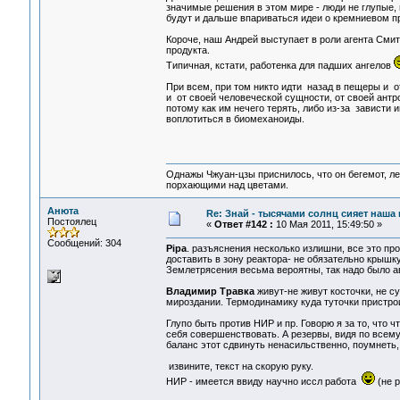
значимые решения в этом мире - люди не глупые,
будут и дальше впариваться идеи о кремниевом п
Короче, наш Андрей выступает в роли агента Смит
продукта.
Типичная, кстати, работенка для падших ангелов
При всем, при том никто идти назад в пещеры и 
и от своей человеческой сущности, от своей антро
потому как им нечего терять, либо из-за зависти 
воплотиться в биомеханоиды.
Однажы Чжуан-цзы приснилось, что он бегемот, л
порхающими над цветами.
Анюта
Re: Знай - тысячами солнц сияет наша 
Постоялец
«
Ответ #142 :
10 Мая 2011, 15:49:50 »
Сообщений: 304
Pipa
. разъяснения несколько излишни, все это пр
доставить в зону реактора- не обязательно крышк
Землетрясения весьма вероятны, так надо было 
Владимир Травка
живут-не живут косточки, не с
мироздании. Термодинамику куда туточки пристрои
Глупо быть против НИР и пр. Говорю я за то, что
себя совершенствовать. А резервы, видя по всему
баланс этот сдвинуть ненасильственно, поумнеть, 
извините, текст на скорую руку.
НИР - имеется ввиду научно иссл работа
(не р