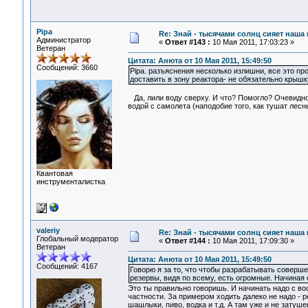
Pipa
Re: Знай - тысячами солнц сияет наша 
Администратор
«
Ответ #143 :
10 Мая 2011, 17:03:23 »
Ветеран
Цитата: Анюта от 10 Мая 2011, 15:49:50
Сообщений: 3660
Pipa. разъяснения несколько излишни, все это пр
доставить в зону реактора- не обязательно крышк
Да, лили воду сверху. И что? Помогло? Очевидно, 
водой с самолета (наподобие того, как тушат лес
Квантовая
инструменталистка
valeriy
Re: Знай - тысячами солнц сияет наша 
Глобальный модератор
«
Ответ #144 :
10 Мая 2011, 17:09:30 »
Ветеран
Цитата: Анюта от 10 Мая 2011, 15:49:50
Сообщений: 4167
Говорю я за то, что чтобы разрабатывать соверш
резервы, видя по всему, есть огромные. Начиная 
Это ты правильно говоришь. И начинать надо с во
частности. За примером ходить далеко не надо - р
шашлыки, пиво, водка и т.д. А там уже и не затуше