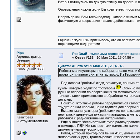
Вот вы наткнулись на дохлую птичку на дороге, и 
Определения нужны ,если Вы хотите вести осмысл
Например как Вам такой подход - живое с живым 
физическую информацию - взаимодействовать тол
Однажы Чжуан-цзы приснилось, что он бегемот, л
порхающими над цветами.
Pipa
Re: Знай - тысячами солнц сияет наша 
Администратор
«
Ответ #138 :
10 Мая 2011, 13:04:56 »
Ветеран
Цитата: Анюта от 09 Мая 2011, 20:46:45
Сообщений: 3660
Роботы-манипуляторы, не киберы, вполне могли б
портятся, главное унять катастрофу. Из Германи
Под словом "роботы" люди, зачастую, понимают ра
куклы, которые ходят по тротуарам
. Обычно по
ручные операции по сборке каких-то механизмов 
только станки применяются в обработке материало
деталей.
Понятно, что такие роботы передвигаться самосто
трудиться над часами, но не годится для сборки 
Бывают манипуляторы (роботами их не называют)
перчаток и шевелишь руками и пальцами, а металл
Квантовая
работают с радиоактивными материалами.
инструменталистка
Еще бывают "беспилотники" типа радиоуправляем
с помощью ПДУ. Но там все-таки нажимают какие-
движение человеческих рук.
Робот, который пригодился бы на АЭС, должен же
человеческих рук), транслировать изображение оп