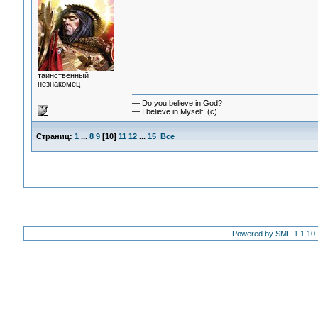
таинственный
незнакомец
— Do you believe in God?
— I believe in Myself. (c)
Страниц:
1
...
8
9
[
10
]
11
12
...
15
Все
Powered by SMF 1.1.10