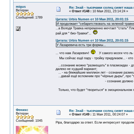
migus
Re: Знай - тысячами солнц сияет наша 
Ветеран
«
Ответ #148 :
10 Мая 2011, 23:14:24 »
Сообщений: 1789
Цитата: Urbis Numen от 10 Мая 2011, 20:01:15
И продолжает "себаритствовать на зеленой травке
...а Володя Травка непременно мечтает "стать" П
рай для " био-Травки"...
Цитата: Urbis Numen от 10 Мая 2011, 20:01:15
У Лазаревича есть три формы...
... что нам Лазаревич!
У самого мозги что ль 
Мы сейчас ещё пару - тройку придумаем... - кто
...сознание можно "размещать" в плазмоидах - дл
далеко не худший вариант;
... - на ближайшие миллион лет - сознание разме
...давай ещё вспомним про "чёрные дыры", про "тё
- сознание должно быть
Только, что будет "твориться" в эмоциональном 
Феникс
Re: Знай - тысячами солнц сияет наша 
Ветеран
«
Ответ #149 :
11 Мая 2011, 00:24:07 »
Сообщений: 1045
Pipa, благодарю за ответ. Если интересует продолж