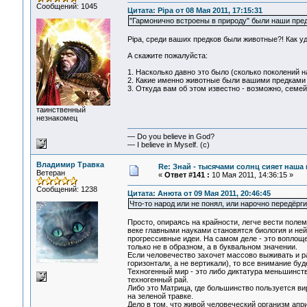
Сообщений: 1045
Цитата: Pipa от 08 Мая 2011, 17:15:31
"Гармонично встроены в природу" были наши пре
Pipa, среди ваших предков были животные?! Как у
А скажите пожалуйста:
1. Насколько давно это было (сколько поколений н
2. Какие именно животные были вашими предками
3. Откуда вам об этом известно - возможно, семе
таинственный
незнакомец
— Do you believe in God?
— I believe in Myself. (c)
Владимир Травка
Re: Знай - тысячами солнц сияет наша 
Ветеран
«
Ответ #141 :
10 Мая 2011, 14:36:15 »
Сообщений: 1238
Цитата: Анюта от 09 Мая 2011, 20:46:45
Что-то народ или не понял, или нарочно передёрг
Просто, опираясь на крайности, легче вести поле
веке главными науками становятся биология и не
прогрессивные идеи. На самом деле - это воплощ
только не в образном, а в буквальном значении.
Если человечество захочет массово выживать и р
горизонтали, а не вертикали), то все внимание бу
Техногенный мир - это либо диктатура меньшинст
техногенный рай.
Либо это Матрица, где большинство пользуется в
на зеленой травке.
Дело в том, что живой человеческий организм ап