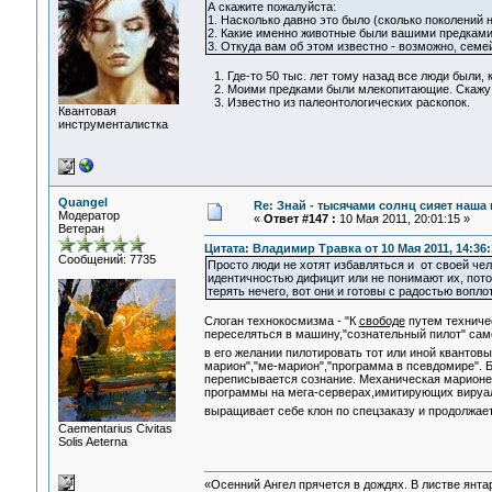
А скажите пожалуйста:
1. Насколько давно это было (сколько поколений 
2. Какие именно животные были вашими предками
3. Откуда вам об этом известно - возможно, сем
1. Где-то 50 тыс. лет тому назад все люди были, 
2. Моими предками были млекопитающие. Скажу 
3. Известно из палеонтологических раскопок.
Квантовая
инструменталистка
Quangel
Re: Знай - тысячами солнц сияет наша 
Модератор
«
Ответ #147 :
10 Мая 2011, 20:01:15 »
Ветеран
Цитата: Владимир Травка от 10 Мая 2011, 14:36:
Сообщений: 7735
Просто люди не хотят избавляться и от своей чел
идентичностью дифицит или не понимают их, потом
терять нечего, вот они и готовы с радостью вопл
Слоган технокосмизма - "К
свободе
путем техничес
переселяться в машину,"сознательный пилот" сам
в его желании пилотировать тот или иной квантов
марион","ме-марион","программа в псевдомире". 
переписывается сознание. Механическая марионет
программы на мега-серверах,имитирующих вируаль
выращивает себе клон по спецзаказу и продолжает
Сaementarius Civitas
Solis Aeterna
«Осенний Ангел прячется в дождях. В листве янтарн