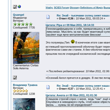
Vitaliy:
SCIES Forum
Glossary
Definitions of Magic
Высш
Quangel
Re: Знай - тысячами солнц сияет наша 
Модератор
«
Ответ #136 :
10 Мая 2011, 00:03:24 »
Ветеран
Цитата: Pipa от 09 Мая 2011, 18:14:33
Сообщений: 7735
Генномодифицируем и себя, превратившись в кибо
лимузинах. Мыслить за нас будет квантовый суп
засияет еще ярче металлическим блеском!
Это полумеры,Пип.
В конечном итоге сам кван
истлевшей протоплазменной оболочки будет пере
фактически сами им станем. А био-оболочки март
прошлом после очередной космической экспедиции
Сaementarius Civitas
Solis Aeterna
«
Последнее редактирование: 10 Мая 2011, 01:06
«Осенний Ангел прячется в дождях. В листве янтарн
Владимир Травка
Re: Знай - тысячами солнц сияет наша 
Ветеран
«
Ответ #137 :
10 Мая 2011, 12:25:41 »
Сообщений: 1238
Цитата: Анюта от 05 Мая 2011, 01:01:30
Слишком строгий спрос с меня, ведь "там" ещё ни
Окунёмся в неведомого глубь, чтоб новое обресть
жизнь .... нужны ли ей определения?