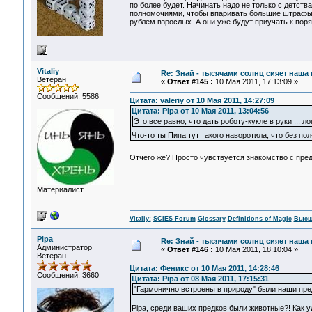
по более будет. Начинать надо не только с детст
полномочиями, чтобы впаривать большие штрафы 
рублем взрослых. А они уже будут приучать к поря
Vitaliy
Re: Знай - тысячами солнц сияет наша 
Ветеран
«
Ответ #145 :
10 Мая 2011, 17:13:09 »
Сообщений: 5586
Цитата: valeriy от 10 Мая 2011, 14:27:09
Цитата: Pipa от 10 Мая 2011, 13:04:56
Это все равно, что дать роботу-кукле в руки ... 
Что-то ты Пипа тут такого наворотила, что без по
Отчего же? Просто чувствуется знакомство с пре
Материалист
Vitaliy:
SCIES Forum
Glossary
Definitions of Magic
Высш
Pipa
Re: Знай - тысячами солнц сияет наша 
Администратор
«
Ответ #146 :
10 Мая 2011, 18:10:04 »
Ветеран
Цитата: Феникс от 10 Мая 2011, 14:28:46
Сообщений: 3660
Цитата: Pipa от 08 Мая 2011, 17:15:31
"Гармонично встроены в природу" были наши пре
Pipa, среди ваших предков были животные?! Как у