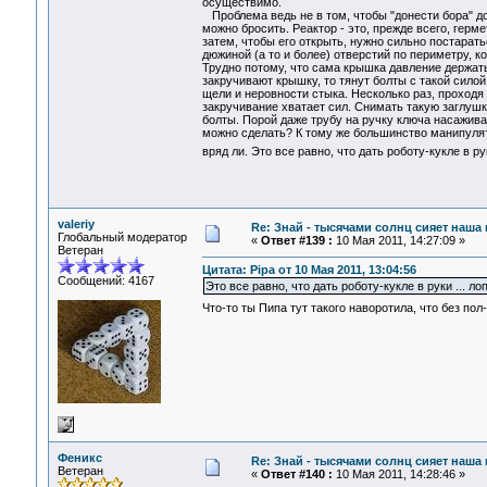
осуществимо.
Проблема ведь не в том, чтобы "донести бора" до 
можно бросить. Реактор - это, прежде всего, гер
затем, чтобы его открыть, нужно сильно постарат
дюжиной (а то и более) отверстий по периметру, к
Трудно потому, что сама крышка давление держать 
закручивают крышку, то тянут болты с такой сило
щели и неровности стыка. Несколько раз, проходя 
закручивание хватает сил. Снимать такую заглушку
болты. Порой даже трубу на ручку ключа насажив
можно сделать? К тому же большинство манипулят
вряд ли. Это все равно, что дать роботу-кукле в ру
valeriy
Re: Знай - тысячами солнц сияет наша 
Глобальный модератор
«
Ответ #139 :
10 Мая 2011, 14:27:09 »
Ветеран
Цитата: Pipa от 10 Мая 2011, 13:04:56
Сообщений: 4167
Это все равно, что дать роботу-кукле в руки ... л
Что-то ты Пипа тут такого наворотила, что без пол
Феникс
Re: Знай - тысячами солнц сияет наша 
Ветеран
«
Ответ #140 :
10 Мая 2011, 14:28:46 »