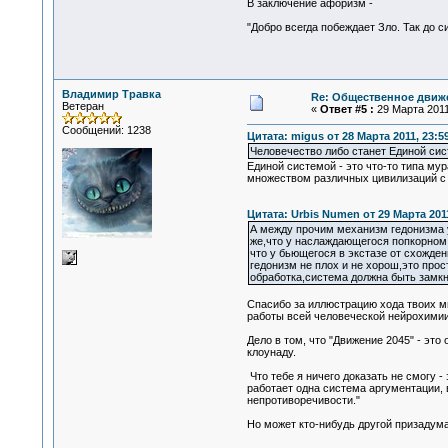
В заключение афоризм -
"Добро всегда побеждает Зло. Так до сих
Владимир Травка
Re: Общественное движе
Ветеран
«
Ответ #5 :
29 Марта 2011,
Сообщений: 1238
Цитата: migus от 28 Марта 2011, 23:5
Человечество либо станет Единой сист
Единой системой - это что-то типа му
множеством различных цивилизаций с р
Цитата: Urbis Numen от 29 Марта 2011
А между прочим механизм гедонизма у
же,что у наслаждающегося попкорном
что у бьющегося в экстазе от схожде
гедонизм не плох и не хорош,это про
обработка,система должна быть замкн
Спасибо за иллюстрацию хода твоих мы
работы всей человеческой нейрохими
Дело в том, что "Движение 2045" - эт
клоунаду.
Что тебе я ничего доказать не смогу 
работает одна система аргументации, 
непротиворечивости."
Но может кто-нибудь другой призадума