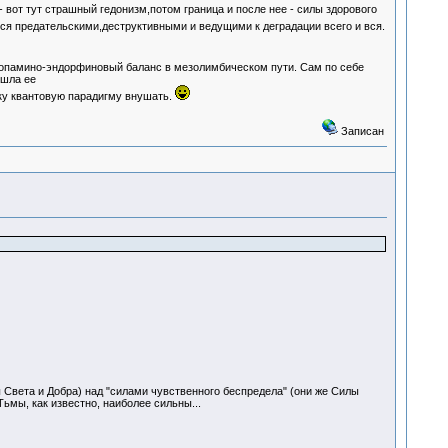
вот тут страшный гедонизм,потом граница и после нее - силы здорового
ся предательскими,деструктивными и ведущими к деградации всего и вся.
 допамино-эндорфиновый баланс в мезолимбическом пути. Сам по себе
ошла ее
у квантовую парадигму внушать.
Записан
ы Света и Добра) над "силами чувственного беспредела" (они же Силы
ьмы, как известно, наиболее сильны...