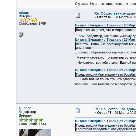
Однажы Чжуан-цзы приснилось, что он
migus
Re: Общественное движе
Ветеран
«
Ответ #2 :
28 Марта 2011,
Сообщений: 1789
Цитата: Владимир Травка от 28 Марта
Беда только в том, что в мире происх
... вам, Владимир, как очень умному д
Цитата: Владимир Травка от 28 Марта
Все это - типичные постмодернистск
изменения.
...процесс образования единой систем
А ежели серьёзно, то времени осталос
Человечество либо станет Единой сист
Цитата: Владимир Травка от 28 Марта
Предстоящий Армагедон - это борьба 
...надо только понимать, что здоров
прошлое... ностальгия по молодости, д
Quangel
Re: Общественное движе
Модератор
«
Ответ #3 :
29 Марта 2011,
Ветеран
Цитата: Владимир Травка от 28 Марта
Сообщений: 7733
Предстоящий Армагедон - это борьба з
Квантовая парадигма, обсуждаемая на