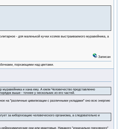
е элитарное - для маленькой кучки хозяев выстраиваемого муравейника, а
Записан
абочками, порхающими над цветами.
нтр муравейника и хана ему. А ежли Человечество представленно
рядок выше - точнее у нескольких из его частей.
нное на "различные цивилизации с различными укладами" оно всю энергию
ует за киборгизацию человеческого организма, а следовательно и
нейрохимические они или квантовые. Никакого "изначально греховного"