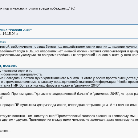
 пор и неясно, кто кого всегда побеждает..." (с)
ние "Россия 2045"
 14:15:04 »
9:33
емой, либо исчезнет с лица Земли под воздействием сотни причин ... падение крупног
равейника? тогда в Ваших опасениях нет никакой логики - жахнет суперметеорит в цен
азличными укладами, то во время глобальных потрясений шансов выжить у него на по
, 05:43:05
 человека один и тот
 и боевиком материалиста,
ния Благодати Святого Духа христианского монаха. В итоге у обоих просто смещаетс
сто стремление системы к захвату неразделенной квантовой информации. Чтобы произ
ута на НИР. Вот за этим наш форум и нужен в "движении 2045"
слей. Причем здесь "допамино-эндорфиновый баланс" и "движение 2045", которое рат
и?
о очередая ПР-пустышка для развода лохов, очередная петриковщина. А ты вольно ил
- это уже понятно - см. цитату выше:"Прометеевский человек склонен к клиповому м
в другом - другая. Противоречия между ними человек не замечает, даже если ему на н
ется...