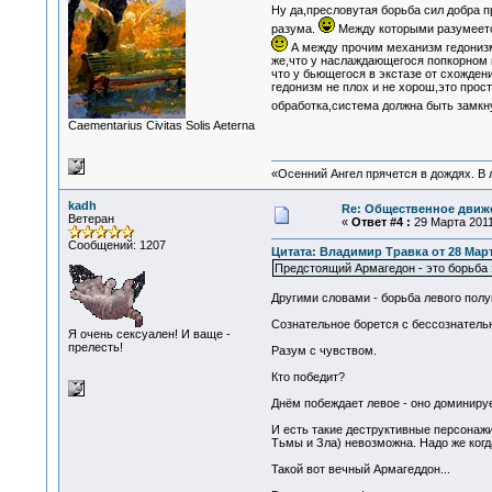
Ну да,пресловутая борьба сил добра пр
разума.
Между которыми разумеется
А между прочим механизм гедонизм
же,что у наслаждающегося попкорном 
что у бьющегося в экстазе от схожден
гедонизм не плох и не хорош,это про
обработка,система должна быть замкну
Сaementarius Civitas Solis Aeterna
«Осенний Ангел прячется в дождях. В л
kadh
Re: Общественное движе
Ветеран
«
Ответ #4 :
29 Марта 2011,
Сообщений: 1207
Цитата: Владимир Травка от 28 Марта
Предстоящий Армагедон - это борьба 
Другими словами - борьба левого полу
Сознательное борется с бессознатель
Я очень сексуален! И ваще -
прелесть!
Разум с чувством.
Кто победит?
Днём побеждает левое - оно доминируе
И есть такие деструктивные персонажи
Тьмы и Зла) невозможна. Надо же когд
Такой вот вечный Армагеддон...