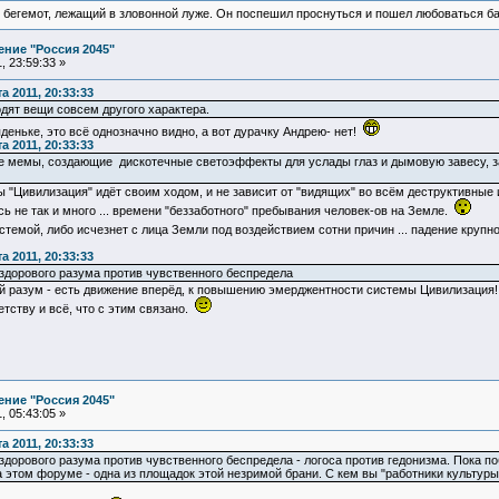
 бегемот, лежащий в зловонной луже. Он поспешил проснуться и пошел любоваться б
ние "Россия 2045"
 23:59:33 »
 2011, 20:33:33
одят вещи совсем другого характера.
яденьке, это всё однозначно видно, а вот дурачку Андрею- нет!
 2011, 20:33:33
ие мемы, создающие дискотечные светоэффекты для услады глаз и дымовую завесу, з
ы "Цивилизация" идёт своим ходом, и не зависит от "видящих" во всём деструктивные
ь не так и много ... времени "беззаботного" пребывания человек-ов на Земле.
емой, либо исчезнет с лица Земли под воздействием сотни причин ... падение крупног
 2011, 20:33:33
здорового разума против чувственного беспредела
ый разум - есть движение вперёд, к повышению эмерджентности системы Цивилизация
етству и всё, что с этим связано.
ние "Россия 2045"
 05:43:05 »
 2011, 20:33:33
дорового разума против чувственного беспредела - логоса против гедонизма. Пока по
 этом форуме - одна из площадок этой незримой брани. С кем вы "работники культуры