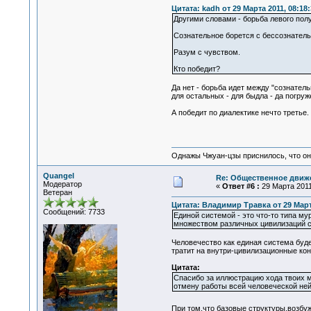
Цитата: kadh от 29 Марта 2011, 08:18:
Другими словами - борьба левого пол
Сознательное борется с бессознател
Разум с чувством.
Кто победит?
Да нет - борьба идет между "сознатель
для остальных - для быдла - да погруж
А победит по диалектике нечто третье.
Однажы Чжуан-цзы приснилось, что он
Quangel
Re: Общественное движе
Модератор
«
Ответ #6 :
29 Марта 2011,
Ветеран
Цитата: Владимир Травка от 29 Марта
Сообщений: 7733
Единой системой - это что-то типа му
множеством различных цивилизаций с 
Человечество как единая система буд
тратит на внутри-цивилизационные ко
Цитата:
Спасибо за иллюстрацию хода твоих м
отмену работы всей человеческой не
При том,что базовые структуры,возбу