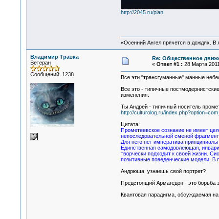
http://2045.ru/plan
«Осенний Ангел прячется в дождях. В л
Владимир Травка
Re: Общественное движе
Ветеран
«
Ответ #1 :
28 Марта 2011,
Сообщений: 1238
Все эти "трансгуманные" манные небес
Все это - типичные постмодернистски
изменения.
Ты Андрей - типичный носитель промет
http://culturolog.ru/index.php?option=c
Цитата:
Прометеевское сознание не имеет цел
непоследовательной сменой фрагментов
Для него нет императива принципиаль
Единственная самодовлеющая, инвариан
творчески подходит к своей жизни. С
позитивные поведенческие модели. В 
Андрюша, узнаешь свой портрет?
Предстоящий Армагедон - это борьба з
Квантовая парадигма, обсуждаемая на