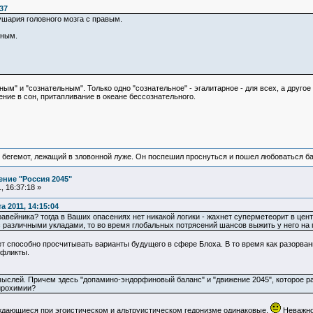
37
ушария головного мозга с правым.
ьным.
ным" и "сознательным". Только одно "сознательное" - эгалитарное - для всех, а друго
ение в сон, притапливание в океане бессознательного.
 бегемот, лежащий в зловонной луже. Он поспешил проснуться и пошел любоваться б
ние "Россия 2045"
 16:37:18 »
 2011, 14:15:04
равейника? тогда в Ваших опасениях нет никакой логики - жахнет суперметеорит в це
различными укладами, то во время глобальных потрясений шансов выжить у него на по
ет способно просчитывать варианты будущего в сфере Блоха. В то время как разорва
нфликты.
ыслей. Причем здесь "допамино-эндорфиновый баланс" и "движение 2045", которое рат
йрохимии?
ждающиеся при эгоистическом и альтруистическом гедонизме одинаковые.
Неважно,