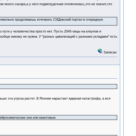
м много сахара,а у него поджелудочная отключилась,это не значит,что
и невольно продолжаешь втягивать СИДовский портал в очередную
 пути у человечества просто нет. Пусть 2045-овцы на клоунов и
ообще никому не нужна. У "разных цивилизаций с разными укладами" есть
Записан
ьше эта угроза растет. В Японии нарастает ядерная катастрофа, а вся
ейрохимические они или квантовые.