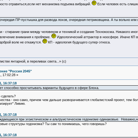
росто отравиться,если нет механизма подъема вибраций.
Если человек есть слишко
то очередая ПР-пустышка для развода лохов, очередная петриковщина. А ты вольно ил
 - стирание грани между человеком и техникой и создание Технокосма. Никакого иного
ивлечение внимания к проблеме.
Идеологический аттрактор в ноосфере. Иначе КП в
 доброй воле не откажутся.
КП - идеология будущего супер-этноса.
истве янтарной, в переливах света...» (c)
ние "Россия 2045"
 17:02:28 »
, 16:37:18
ет способно просчитывать варианты будущего в сфере Блоха.
о сделать?
чества - оно само, причем чем дальше разворачивается глобалистский проект, тем бол
изирует" Ливию.
, 16:37:18
уждающиеся при эгоистическом и альтруистическом гедонизме одинаковые. Неважно,н
азовые структуры гедонизма? Ты сам то понимаешь, чего говоришь?
, 16:37:18