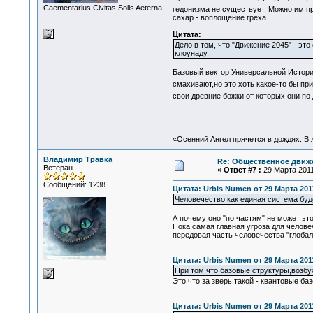
Сaementarius Civitas Solis Aeterna
гедонизма не существует. Можно им п
сахар - воплощение греха.
Цитата:
Дело в том, что "Движение 2045" - э
клоунаду.
Базовый вектор Универсальной Истории
смахивают,но это хоть какое-то бы пр
свои древние божки,от которых они по
«Осенний Ангел прячется в дождях. В л
Владимир Травка
Re: Общественное движе
Ветеран
«
Ответ #7 :
29 Марта 2011,
Сообщений: 1238
Цитата: Urbis Numen от 29 Марта 2011
Человечество как единая система буд
А почему оно "по частям" не может эт
Пока самая главная угроза для челове
передовая часть человечества "глобал
Цитата: Urbis Numen от 29 Марта 2011
При том,что базовые структуры,возб
Это что за зверь такой - квантовые б
Цитата: Urbis Numen от 29 Марта 2011