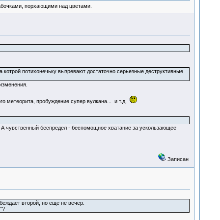
абочками, порхающими над цветами.
а котрой потихонечьку вызревают достаточно серьезные деструктивные
 изменения.
о метеорита, пробуждение супер вулкана... и т.д.
! А чувственный беспредел - беспомощное хватание за ускользающее
Записан
беждает второй, но еще не вечер.
"?