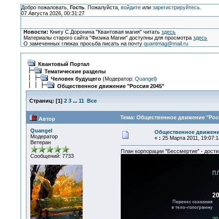
Добро пожаловать,
Гость
. Пожалуйста,
войдите
или
зарегистрируйтесь
.
07 Августа 2026, 00:31:27
Новости:
Книгу С.Доронина "Квантовая магия" читать
здесь
Материалы старого сайта "Физика Магии" доступны для просмотра
здесь
О замеченных глюках просьба писать на почту
quantmag@mail.ru
Квантовый Портал
Тематические разделы
Человек будущего
(Модератор:
Quangel
)
Общественное движение "Россия 2045"
Страниц:
[
1
]
2
3
...
11
Все
Тема: Общественное движение "Росс
Автор
Quangel
Общественное движение
Модератор
«
:
25 Марта 2011, 19:07:1
Ветеран
План корпорации "Бессмертие" - дости
Сообщений: 7733