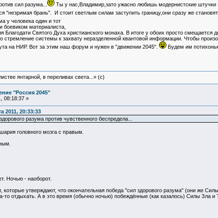
отив сил разума...
Ты у нас,Владимир,зато ужасно любишь модернистские штучки - 
 "незримая брань". И стоит светлым силам заступить границу,они сразу же становят
а у человека один и тот
и боевиком материалиста,
ия Благодати Святого Духа христианского монаха. В итоге у обоих просто смещается
сто стремление системы к захвату неразделенной квантовой информации. Чтобы произ
та на НИР. Вот за этим наш форум и нужен в "движении 2045".
Будем им потихоньк
истве янтарной, в переливах света...» (c)
ние "Россия 2045"
 08:18:37 »
 2011, 20:33:33
здорового разума против чувственного беспредела...
шария головного мозга с правым.
ным.
т. Ночью - наоборот.
, которые утверждают, что окончательная победа "сил здорового разума" (они же Сил
а-то отдыхать. А в это время (обычно ночью) побеждённые (как казалось) Силы Зла и Т