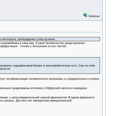
Записан
о метеорита, пробуждение супер вулкана...
тр муравейника и хана ему. А ежли Человечество представленно
рядок выше - точнее у нескольких из его частей.
я допамино-эндорфиновый баланс в мезолимбическом пути. Сам по себе
ошла ее
ует за киборгизацию человеческого организма, а следовательно и отмену
и невольно продолжаешь втягивать СИДовский портал в очередную
ышлению, с непоследовательной сменой фрагментов. В одном фрагменте
его указать. Для него нет императива принципиальной