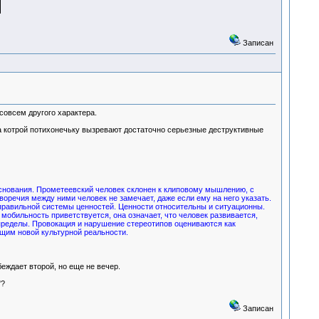
Записан
совсем другого характера.
 котрой потихонечьку вызревают достаточно серьезные деструктивные
основания. Прометеевский человек склонен к клиповому мышлению, с
оречия между ними человек не замечает, даже если ему на него указать.
 правильной системы ценностей. Ценности относительны и ситуационны.
обильность приветствуется, она означает, что человек развивается,
пределы. Провокация и нарушение стереотипов оцениваются как
щим новой культурной реальности.
еждает второй, но еще не вечер.
ы"?
Записан