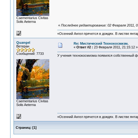
Сaementarius Civitas
Solis Aeterna
«
Последнее редактирование: 02 Февраля 2011, 0
«Осенний Ангел прячется в дождях. В листве янтарн
Quangel
Re: Мистический Технокосмизм.
Ветеран
«
Ответ #2 :
23 Февраля 2011, 21:15:12 »
Сообщений: 7733
У учения технокосмизма появился собственный 
Сaementarius Civitas
Solis Aeterna
«Осенний Ангел прячется в дождях. В листве янтарн
Страниц:
[
1
]