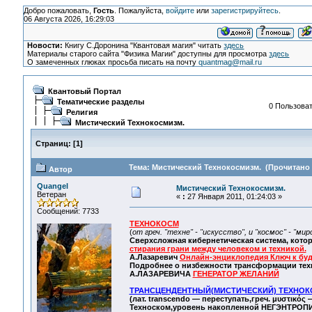
Добро пожаловать,
Гость
. Пожалуйста,
войдите
или
зарегистрируйтесь
.
06 Августа 2026, 16:29:03
Новости:
Книгу С.Доронина "Квантовая магия" читать
здесь
Материалы старого сайта "Физика Магии" доступны для просмотра
здесь
О замеченных глюках просьба писать на почту
quantmag@mail.ru
Квантовый Портал
Тематические разделы
0 Пользоват
Религия
Мистический Технокосмизм.
Страниц:
[
1
]
Тема: Мистический Технокосмизм. (Прочитано 
Автор
Quangel
Мистический Технокосмизм.
Ветеран
«
:
27 Января 2011, 01:24:03 »
Сообщений: 7733
ТЕХНОКОСМ
(
от греч. "техне" - "искусство", и "космос" - "мир
Сверхсложная кибернетическая система, котор
стирания грани между человеком и техникой.
А.Лазаревич
Онлайн-энциклопедия Ключ к бу
Подробнее о низбежности трансформации тех
А.ЛАЗАРЕВИЧА
ГЕНЕРАТОР ЖЕЛАНИЙ
ТРАНСЦЕНДЕНТНЫЙ(МИСТИЧЕСКИЙ) ТЕХНОК
(лат. transcendo — переступать,греч. μυστικός
Техноском,уровень накопленной НЕГЭНТРОПИ