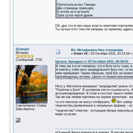
Прочитала вслух Тамара
Две страницы гримуара,
А потом ее в астрале
Трое суток черти драли.
Ой, дык это ж про нашу власть квантово-порталов
Ты лучше етот текстик направь по прямому адрес
Quangel
Re: Метафизика Нео-стоицизма.
Ветеран
«
Ответ #2 :
03 Октября 2011, 03:13:56 »
Сообщений: 7735
Цитата: Ариадна от 03 Октября 2011, 00:59:51
К тому же я и не говорила, что в Боге есть тьма, 
А ежели у тебя ничо запредельного Богу нет, то он
нём пребывает. Таким образом, твой Бог не может
проповедуешь истины какого-то божка-пенсионер
Нету у Абсолюта никакаких "запределов",иначе эт
"Понятие о Боге". В основном посте ссылка есть.
актуализированное. В этом и состоит смысл любог
Так же как любая картинка на экране монитора - 
то,что пикселы не могут отобразить.
Вот набор 
Сaementarius Civitas
творчество,проявленное в локальных формах - ос
Solis Aeterna
"творчество" ответов - остывшие белые пикселы,
мире со всем.
«Осенний Ангел прячется в дождях. В листве янтарн