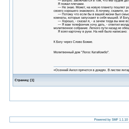
— Вопрос заключается в том, что мы будем делать
Я пожал плечами.
— Не знаю. Может, на новую планету пошлют рабо
своего хорошего знакомого. А почему, скажите, о
— Потому что если бы в вашей жизни был смысл, 
комнаты, которые запускают в себя мышей. И Богу
— Хорошо, - сказал я, - а зачем тогда вы мне вс
— Я вам телефончик хочу дать, - ответил молдава
молитвенное собрание. Легкого пути назад не обе
Я взял карточку в руки. На ней было написано:
К Богу через Слово Божие.
Молитвенный дом "Логос КатаКомбо".
«Осенний Ангел прячется в дождях. В листве янтарн
Страниц:
[
1
]
Powered by SMF 1.1.10