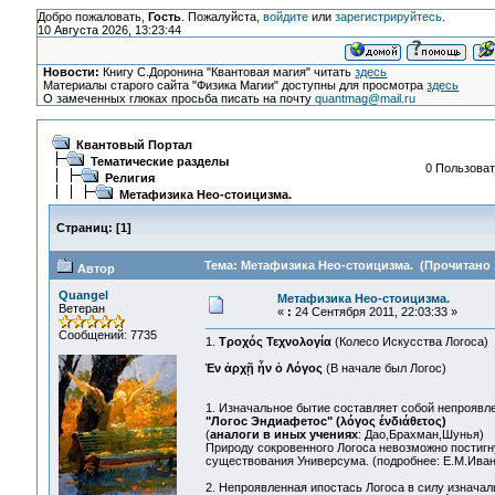
Добро пожаловать,
Гость
. Пожалуйста,
войдите
или
зарегистрируйтесь
.
10 Августа 2026, 13:23:44
Новости:
Книгу С.Доронина "Квантовая магия" читать
здесь
Материалы старого сайта "Физика Магии" доступны для просмотра
здесь
О замеченных глюках просьба писать на почту
quantmag@mail.ru
Квантовый Портал
Тематические разделы
0 Пользоват
Религия
Метафизика Нео-стоицизма.
Страниц:
[
1
]
Тема: Метафизика Нео-стоицизма. (Прочитано 1
Автор
Quangel
Метафизика Нео-стоицизма.
Ветеран
«
:
24 Сентября 2011, 22:03:33 »
Сообщений: 7735
1.
Τροχός Τεχνολογία
(Колесо Искусства Логоса)
Ἐν ἀρχῇ ἦν ὁ Λόγος
(В начале был Логос)
1. Изначальное бытие составляет собой непроявле
"Логос Эндиафетос" (λόγος ένδιάθετος)
(
аналоги в иных учениях
: Дао,Брахман,Шунья)
Природу сокровенного Логоса невозможно постигн
существования Универсума. (подробнее: E.M.Ивано
2. Непроявленная ипостась Логоса в силу изнача