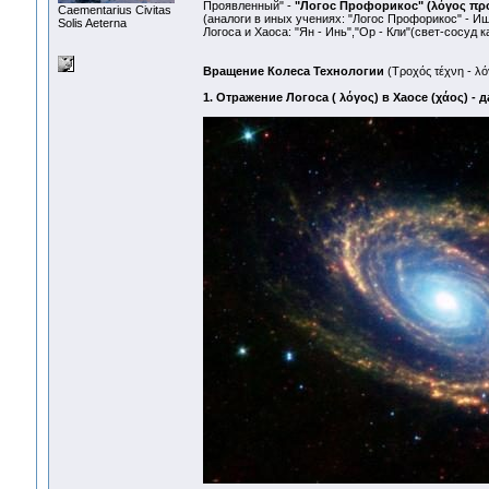
Проявленный" -
"Логос Профорикос" (λόγος πρ
Сaementarius Civitas
(аналоги в иных учениях: "Логос Профорикос" - И
Solis Aeterna
Логоса и Хаоса: "Ян - Инь","Ор - Кли"(свет-сосуд к
Вращение Колеса Технологии
(Τροχός τέχνη - λό
1. Отражение Логоса ( λόγος) в Хаосе (χάος) - 