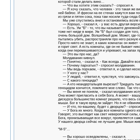
которой стали делать вино…
— Что вы хотите этим сказать? - спросил я.
— Я хочу сказать, что человек - это такая же ви
ней баблос. И фрески на ее стенах кажутся вам 
из грязи и пятен сока, пока там носили туда-сюд
Мы уже спустились вниз и остановились возле 
— Хорошо, - сказал я, - у вас есть другая верси
— Есть. Ум "Б" - то, что вы называете денежной 
тоже нет нигде в мире. Ум "Б" был создан для тог
очень большой дом. Волшебный дом. Может, где-то 
пытались убить, распространяли про него разную к
Просто никто не знает, в каких комнатах он живет 
и горит свет. А есть комнаты, где он не бывает ни
когда они перемешиваются и упревают, на запах 
— Это вы про нас, да?
Молдаванин кивнул.
— Понятно, - сказал я. - Как всегда. Давайте все
— Почему пархатых? - спросил молдаванин.
— Мы ведь порхаем, - ответил я, и сделал нескол
— У кого у нас?
— У людей, - ответил я, чувствуя, что завожусь. 
— С какого геноцида?
— А кто неандертальцев вырезал? Тридцать тыся
геноцидом кончится, помяните мое слово. Так что
— Вы меня не поняли, - сказал молдаванин испуга
Она может пригласить в себя Бога. А может - ваш
дискурса большинство комнат решило, что весь сек
мыши. Бог в такую вряд ли зайдет. Но я не обвиня
— И что, по-вашему, будет с дворцом? - спроси
— У Бога их много. Когда все комнаты одного из н
Говорят, это выглядит как свет невероятной силы,
Бога, пронизывающая все вокруг, проявляется сама
У нашего дворца сейчас не лучшие дни. Мыши живу
"М-5"…
— Вы хорошо осведомлены, - сказал я.