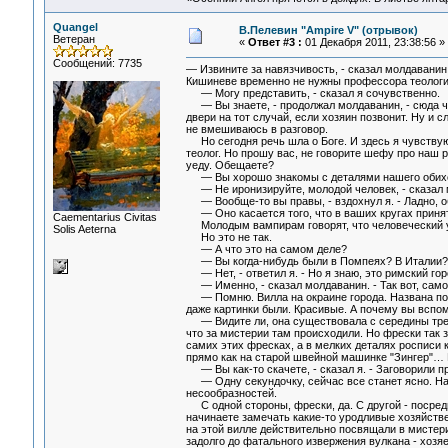
Quangel
В.Пелевин "Ampire V" (отрывок)
Ветеран
«
Ответ #3 :
01 Декабря 2011, 23:38:56 »
Сообщений: 7735
— Извините за навязчивость, - сказал молдаванин
Кишиневе временно не нужны профессора теологи
— Могу представить, - сказал я сочувственно.
— Вы знаете, - продолжал молдаванин, - сюда ч
двери на тот случай, если хозяин позвонит. Ну и 
не вмешиваюсь в разговор.
Но сегодня речь шла о Боге. И здесь я чувствую 
теолог. Но прошу вас, не говорите шефу про наш р
уеду. Обещаете?
— Вы хорошо знакомы с деталями нашего обихода,
— Не иронизируйте, молодой человек, - сказал м
— Вообще-то вы правы, - вздохнул я. - Ладно, 
— Оно касается того, что в ваших кругах принят
Сaementarius Civitas
Молодым вампирам говорят, что человеческий ум
Solis Aeterna
Но это не так.
— А что это на самом деле?
— Вы когда-нибудь были в Помпеях? В Италии?
— Нет, - ответил я. - Но я знаю, это римский гор
— Именно, - сказал молдаванин. - Так вот, само
— Помню. Вилла на окраине города. Названа по ф
даже картинки были. Красивые. А почему вы вспом
— Видите ли, она существовала с середины третье
что за мистерии там происходили. Но фрески так з
самих этих фресках, а в мелких деталях росписи к
прямо как на старой швейной машинке "Зингер"… Н
— Вы как-то скачете, - сказал я. - Заговорили п
— Одну секундочку, сейчас все станет ясно. На ф
несообразностей.
С одной стороны, фрески, да. С другой - посред
начинаете замечать какие-то уродливые хозяйст
на этой вилле действительно посвящали в мистери
задолго до фатального извержения вулкана - хозя