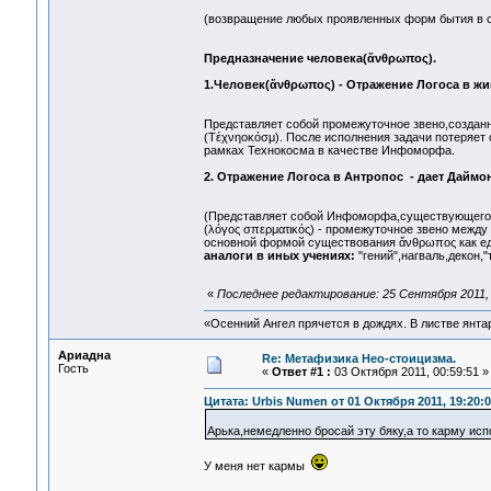
(возвращение любых проявленных форм бытия в с
Предназначение человека(ἄνθρωπος).
1.Человек(ἄνθρωπος) - Отражение Логоса в жив
Представляет собой промежуточное звено,созданн
(Тέχνηоκόσμ). После исполнения задачи потеряет 
рамках Технокосма в качестве Инфоморфа.
2. Отражение Логоса в Антропос - дает Даймо
(Представляет собой Инфоморфа,существующего в
(λόγος σπερματικός) - промежуточное звено межд
основной формой существования ἄνθρωπος как е
аналоги в иных учениях:
"гений",нагваль,декон,"
«
Последнее редактирование: 25 Сентября 2011, 
«Осенний Ангел прячется в дождях. В листве янтарн
Ариадна
Re: Метафизика Нео-стоицизма.
Гость
«
Ответ #1 :
03 Октября 2011, 00:59:51 »
Цитата: Urbis Numen от 01 Октября 2011, 19:20:0
Арька,немедленно бросай эту бяку,а то карму исп
У меня нет кармы