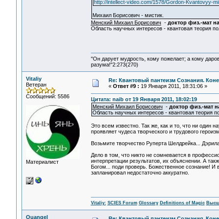
http://intellect-video.com/1578/Gordon-Kvantovyy-mir
Михаил Борисович - мистик.
Менский Михаил Борисович
-
доктор физ.-мат н
Область научных интересов - квантовая теория пол
"Он дарует мудрость, кому пожелает; а кому даро
разума!"2:273(270)
Vitaliy
Re: Квантовый пантеизм Сознания. Кон
Ветеран
«
Ответ #9 :
19 Января 2011, 18:31:06 »
Сообщений: 5586
Цитата: naib от 19 Января 2011, 18:02:19
Менский Михаил Борисович
-
доктор физ.-мат н
Область научных интересов - квантовая теория по
Это всем известно. Так же, как и то, что ни один 
проявляет чудеса творческого и трудового героизма
Возьмите творчество Руперта Шелдрейка... Дэрила
Дело в том, что никто не сомневается в професс
интерпретации результатов, их объяснении. А так
Материалист
Богом... поди проверь. Божественное сознание! И 
запланировал недостаточно аккуратно.
Vitaliy:
SCIES Forum
Glossary
Definitions of Magic
Высш
Quangel
Re: Квантовый пантеизм Сознания. Кон