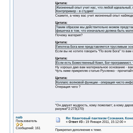
Цитата:
Жизненный опыт учит нас, что любой идеальный, 
Контрпример - в студию!
Скажите, а чему вас учит жизненный опыт наблюде
Цитата:
Таким образом мы действительно можем представи
фишечка в том, что изначально должна быть мате
Почему материя?
Цитата:
Гипотеза Бога мне представляется трусливым эскеп
Если вы не хотите говорить "По воле Бога" то вам 
Цитата:
Если есть Божественный Комп, Бог-программист, 
Ну хорошо даю вам материальное основание - вак
Чуть ниже прикреплю статью Рухленко - прочитайт
Цитата:
Коллапс волновой функции - операция чисто инф
Операция чего ?
"Он дарует мудрость, кому пожелает; а кому даро
разума!"2:273(270)
naib
Re: Квантовый пантеизм Сознания. Кон
Пользователь
«
Ответ #3 :
19 Января 2011, 15:12:00 »
Сообщений: 161
Прикрепил дополнение к теме.