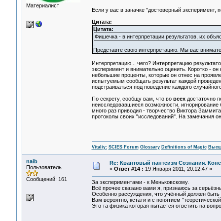
Материалист
Если у вас в заначке "достоверный эксперимент, 
Цитата:
Цитата:
Фишечка - в интерпретации результатов, их объя
.
Представте свою интерпретацию. Мы вас внимат
Интерпретацию... чего? Интерпретацию результато
эксперимент и внимательно оценить. Коротко - он 
небольшие проценты, которые он отнес на проявле
испытуемым сообщать результат каждой проведенн
подстраиваться под поведение каждого случайного
По секрету, сообщу вам, что во
всех
достаточно п
неисследовавшиеся возможности, игнорирование бо
много раз приводил - творчество Виктора Заммита
протоколы своих "исследований". На замечания он 
Vitaliy:
SCIES Forum
Glossary
Definitions of Magic
Высш
naib
Re: Квантовый пантеизм Сознания. Кон
Пользователь
«
Ответ #14 :
19 Января 2011, 20:12:47 »
Сообщений: 161
За экспериментами - к Меньковскому.
Всё прочее сказано вами я, признаюсь за серьёзны
Особенно рассуждения, что учённый должен быть 
Вам вероятно, кстати и с понятием "теоретической
Это та физика которая пытается ответить на вопр