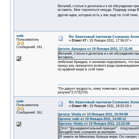
Виталий, статью я дочитала и к её обсуждению при
вставить. Мне торопиться некуда. Подожду когда 
другие идеи, которые есть у вас ещё по этой тем
naib
Re: Квантовый пантеизм Сознания. Кон
Пользователь
«
Ответ #7 :
19 Января 2011, 17:56:07 »
Сообщений: 161
Цитата: Ариадна от 19 Января 2011, 17:11:05
Виталий, статью я дочитала и к её обсуждению пр
вставить.
любезная Ариадна, я начинаю подозревать, что ва
прошу вас прекратить всякого рода провокациион
по крайней мере в этой теме.
"Он дарует мудрость, кому пожелает; а кому даро
разума!"2:273(270)
naib
Re: Квантовый пантеизм Сознания. Кон
Пользователь
«
Ответ #8 :
19 Января 2011, 18:02:19 »
Сообщений: 161
Цитата: Vitaliy от 19 Января 2011, 15:59:58
Цитата: naib от 19 Января 2011, 14:58:12
Цитата: Vitaliy от 19 Января 2011, 13:22:58
Этот "фунадаментальный принцип" - плод вашей
воздействие сознания на материю.
Я знаете ли Менскому больше верю. Он говорит, 