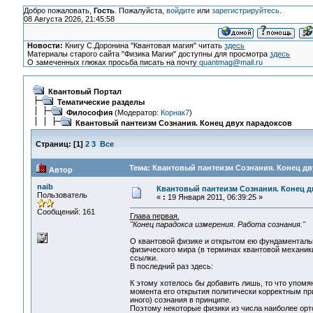
Добро пожаловать,
Гость
. Пожалуйста,
войдите
или
зарегистрируйтесь
.
08 Августа 2026, 21:45:58
Новости:
Книгу С.Доронина "Квантовая магия" читать
здесь
Материалы старого сайта "Физика Магии" доступны для просмотра
здесь
О замеченных глюках просьба писать на почту
quantmag@mail.ru
Квантовый Портал
Тематические разделы
Философия
(Модератор:
Корнак7
)
Квантовый пантеизм Сознания. Конец двух парадоксов
Страниц:
[
1
]
2
3
Все
Тема: Квантовый пантеизм Сознания. Конец дв
Автор
naib
Квантовый пантеизм Сознания. Конец д
Пользователь
«
:
19 Января 2011, 06:39:25 »
Сообщений: 161
Глава первая.
"Конец парадокса измерения. Работа сознания."
О квантовой физике и открытом ею фундаментальн
физического мира (в терминах квантовой механики
ссылки.
В последний раз здесь:
К этому хотелось бы добавить лишь, то что упом
момента его открытия политически корректным при
иного) сознания в принципе.
Поэтому некоторые физики из числа наиболее орт