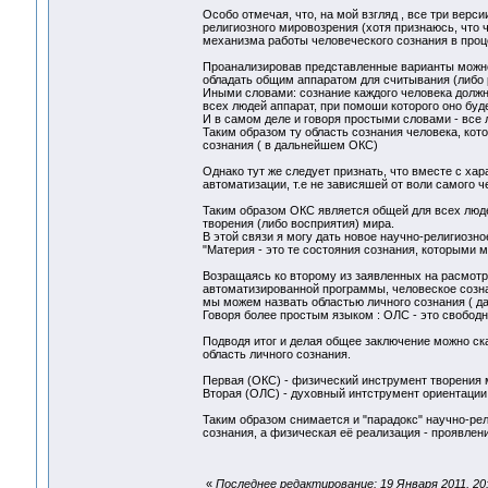
Особо отмечая, что, на мой взгляд , все три вер
религиозного мировозрения (хотя признаюсь, что 
механизма работы человеческого сознания в проц
Проанализировав представленные варианты можно 
обладать общим аппаратом для считывания (либо р
Иными словами: сознание каждого человека должно
всех людей аппарат, при помоши которого оно буд
И в самом деле и говоря простыми словами - все 
Таким образом ту область сознания человека, кот
сознания ( в дальнейшем ОКС)
Однако тут же следует признать, что вместе с ха
автоматизации, т.е не зависяшей от воли самого ч
Таким образом ОКС является общей для всех люде
творения (либо восприятия) мира.
В этой связи я могу дать новое научно-религиозно
"Материя - это те состояния сознания, которыми 
Возращаясь ко второму из заявленных на расмотр
автоматизированной программы, человеское созн
мы можем назвать областью личного сознания ( 
Говоря более простым языком : ОЛС - это свободн
Подводя итог и делая общее заключение можно ска
область личного сознания.
Первая (ОКС) - физический инструмент творения 
Вторая (ОЛС) - духовный интструмент ориентации 
Таким образом снимается и "парадокс" научно-рел
сознания, а физическая её реализация - проявлен
«
Последнее редактирование: 19 Января 2011, 20: