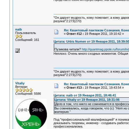
"Он дарует мудрость, кому пожелает; а кому даро
разума!"2:273(270)
naib
Re: Квантовый пантеизм Сознания. Кон
Пользователь
«
Ответ #12 :
19 Января 2011, 19:10:42 »
Сообщений: 161
Цитата: Urbis Numen от 19 Января 2011, 18:39:5
Пузикова читали?
http://quantmag.ppole.ru/forum/i
Неплохо. Очень много сходных моментов. Общая к
"Он дарует мудрость, кому пожелает; а кому даро
разума!"2:273(270)
Vitaliy
Re: Квантовый пантеизм Сознания. Кон
Ветеран
«
Ответ #13 :
19 Января 2011, 19:43:54 »
Сообщений: 5586
Цитата: naib от 19 Января 2011, 18:46:41
Цитата: Vitaliy от 19 Января 2011, 18:31:06
Дело в том, что никто не сомневается в профес
Вы сомневались, когда говорили, что (c)
"Нет ни 
материю."
Под "профессиональной квалификацией" я понима
доказывать теоремы, инженер - создавать работос
профессионализма.