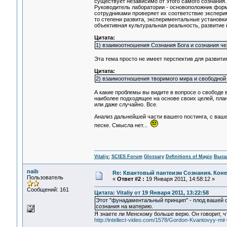
существует независимо от этого самого сознания
Руководитель лаборатории - основоположник форм
сотрудниками проверяет их соответствие экспериме
то степени развита, экспериментальные установк
объективная культуральная реальность, развитие 
Цитата:
1) взаимоотношения Сознания Бога и сознания че
Эта тема просто не имеет перспектив для развития,
Цитата:
2) взаимоотношения творимого мира и свободной 
А какие проблемы вы видите в вопросе о свободе 
наиболее подходящее на основе своих целей, пла
или даже случайно. Все.
Анализ дальнейшей части вашего постинга, с ваше
песке. Смысла нет...
Vitaliy:
SCIES Forum
Glossary
Definitions of Magic
Высш
naib
Re: Квантовый пантеизм Сознания. Кон
Пользователь
«
Ответ #2 :
19 Января 2011, 14:58:12 »
Сообщений: 161
Цитата: Vitaliy от 19 Января 2011, 13:22:58
Этот "фунадаментальный принцип" - плод вашей 
сознания на материю.
Я знаете ли Менскому больше верю. Он говорит, ч
http://intellect-video.com/1578/Gordon-Kvantovyy-mir-