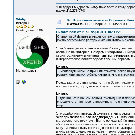
"Он дарует мудрость, кому пожелает; а кому даро
разума!"2:273(270)
Vitaliy
Re: Квантовый пантеизм Сознания. Кон
Ветеран
«
Ответ #1 :
19 Января 2011, 13:22:58 »
Сообщений: 5586
Цитата: naib от 19 Января 2011, 06:39:25
О квантовой физике и открытом ею фундаменталь
физического мира (в терминах квантовой механик
Этот "фунадаментальный принцип" - плод вашей ф
сознания на материю. Создаем измерительный при
своим сознанием и начинает
интерпретировать
у
интерпретатора влияет определяющим образом.
Цитата:
Материалист
... упомянутый выше принцип атеистическая наук
корректным принято было считать, что материальн
Поскольку этого принципа нет и не было, никакого
постоянно подтверждается результатами нашей ц
Цитата:
...Для нас же в обшем ясным, очевидным и логиче
определяется не просто первичным по отношению
мир.
Это ошибочный вывод. Выдумывать мы можем что у
экспериментального подтверждения
. Жизненн
материального носителя. Вы не согласны? Контрпр
образом организованной материи возможно протек
могут инициировать производство новых материаль
и никуда бесследно не исчезает. Таким образом 