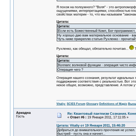
Я похож на полоумного? "Воля" - это антропомор
ощущениями, интерпретациями, способностью план
свойствах материи - то, что мы называем "законам
Цитата:
Цитата:
Если есть Божественный Комп, Бог-программист,
Ну хорошо даю вам материальное основание - ва
Чуть ниже прикреплю статью Рухленко - прочитай
Рухленко, как обещал, обязательно почитаю...
Т
Цитата:
Цитата:
Коллапс волновой функции - операция чисто ин
Операция чего ?
Операция нашего сознания, результат идеальных 
поддержание соответствия с реальностью. Вот этот
некое общее, возможно, представление. А потом ут
Vitaliy:
SCIES Forum
Glossary
Definitions of Magic
Высш
Ариадна
Re: Квантовый пантеизм Сознания. Кон
Гость
«
Ответ #6 :
19 Января 2011, 17:11:05 »
Цитата: Vitaliy от 19 Января 2011, 15:46:20
Добраться до внимательного прочтения не успел. 
быстрей - пусть она и начнет...