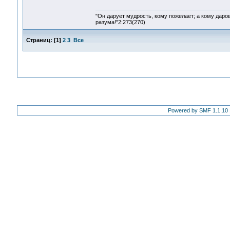
"Он дарует мудрость, кому пожелает; а кому даро
разума!"2:273(270)
Страниц:
[
1
]
2
3
Все
Powered by SMF 1.1.10