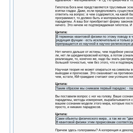
идеальное - материальное - и т.д. Но фишечка в т
Гипотеза Бога мне представляется трусливым эскеп
взятки гладки. Даже, если предположить существ
ответить на вопрос: в чем содержится, на какой 
программист, то должно быть и материальное осно
парадигмы. А ваш Бог приобретает форму законов 
ничего. Это ничем не подтверждаемая гипотеза. И 
Цитата:
В терминах квантовой физики по этому поводу в ч
редукция фунции - есть исключительно и только 
препращается из научной в научно-религиозную д
Нет ничего дальше от истины, чем подобное умоз
ли, нет ли шредингеровский котяра, а потом узн
реализации, то, конечно же, надо бы знать распр
большей точностью, чем без этого, что и подтверж
Научная теория не может опираться на символы ве
выводам и прогнозам. Это смахивает на противо
чем, кстати, КМ-граждане считают они успешно по
Цитата:
Таким образом мы снимаем первый парадокс - пар
Вы поставили вопрос с ног на голову. Ваше созна
парадигмы, методы измерения, вырабатываются си
вашем сознании модели этого мира, которые пост
просто, и никаких парадоксов.
Цитата:
Сами обьекты физического мира , а так же их "д
В квантовой физики этим прорисовкам соответсву
Причем здесь голограммы? А когеренция и декоге