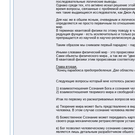
последовательные логические выводы.
Однако среди тех, кто активно искал решение это
время вопросы, связанные с проблемой измерения
них такие выдающиеся исследователи, как Джон А
Для нас же в обшем ясным, очевидным и логически
определяется не просто первичным по отношению 
мир.
В терминах квантовой физики по этому поводу в ча
редукция фунции - есть исключительно и только р
препращается из научной в научно-религиозную д
Таким образом мы снимаем первый парадокс - пар
Иными словами физический мир - это прорисовки
Сами обьекты физического мира , а так же их "дв
В квантовой физики этим прорисовкам соответсвую
Глава вторая.
"Конец парадокса предопределения. Две области 
Следующие вопросы который мне хотелось расмотр
1) взаимоотношения Сознания Бога и сознания че
2) взаимоотношения творимого мира и свободной 
Итак по первому из расматриваемых вопросов мо
а) Творение мира может быть предстваленно в ви
человека. В этом случае сознание человека явля
б) Божественное Сознание может передавать карт
своего рода механическим ретранслятором устан
в) Бог позволил человеческому сознанию самому т
является лишь детальным разработчиком обшего 