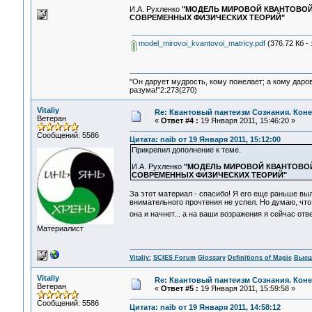
И.А. Рухленко
"МОДЕЛЬ МИРОВОЙ КВАНТОВОЙ
СОВРЕМЕННЫХ ФИЗИЧЕСКИХ ТЕОРИЙ"
model_mirovoi_kvantovoi_matricy.pdf
(376.72 Кб - 
"Он дарует мудрость, кому пожелает; а кому даро
разума!"2:273(270)
Vitaliy
Re: Квантовый пантеизм Сознания. Кон
Ветеран
«
Ответ #4 :
19 Января 2011, 15:46:20 »
Сообщений: 5586
Цитата: naib от 19 Января 2011, 15:12:00
Прикрепил дополнение к теме.
И.А. Рухленко
"МОДЕЛЬ МИРОВОЙ КВАНТОВОЙ
СОВРЕМЕННЫХ ФИЗИЧЕСКИХ ТЕОРИЙ"
За этот материал - спасибо! Я его еще раньше выл
внимательного прочтения не успел. Но думаю, что 
она и начнет... а на ваши возражения я сейчас отве
Материалист
Vitaliy:
SCIES Forum
Glossary
Definitions of Magic
Высш
Vitaliy
Re: Квантовый пантеизм Сознания. Кон
Ветеран
«
Ответ #5 :
19 Января 2011, 15:59:58 »
Сообщений: 5586
Цитата: naib от 19 Января 2011, 14:58:12