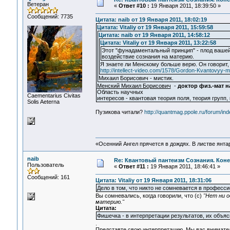
Ветеран
«
Ответ #10 :
19 Января 2011, 18:39:50 »
Сообщений: 7735
Цитата: naib от 19 Января 2011, 18:02:19
Цитата: Vitaliy от 19 Января 2011, 15:59:58
Цитата: naib от 19 Января 2011, 14:58:12
Цитата: Vitaliy от 19 Января 2011, 13:22:58
Этот "фунадаментальный принцип" - плод вашей
воздействие сознания на материю.
Я знаете ли Менскому больше верю. Он говорит,
http://intellect-video.com/1578/Gordon-Kvantovyy-mi
Михаил Борисович - мистик.
Менский Михаил Борисович
-
доктор физ.-мат н
Область научных
Сaementarius Civitas
интересов - квантовая теория поля, теория групп,
Solis Aeterna
Пузикова читали?
http://quantmag.ppole.ru/forum/in
«Осенний Ангел прячется в дождях. В листве янтарн
naib
Re: Квантовый пантеизм Сознания. Кон
Пользователь
«
Ответ #11 :
19 Января 2011, 18:46:41 »
Сообщений: 161
Цитата: Vitaliy от 19 Января 2011, 18:31:06
Дело в том, что никто не сомневается в професс
Вы сомневались, когда говорили, что (c)
"Нет ни 
материю."
Цитата:
Фишечка - в интерпретации результатов, их объя
.
Представте свою интерпретацию. Мы вас внимате