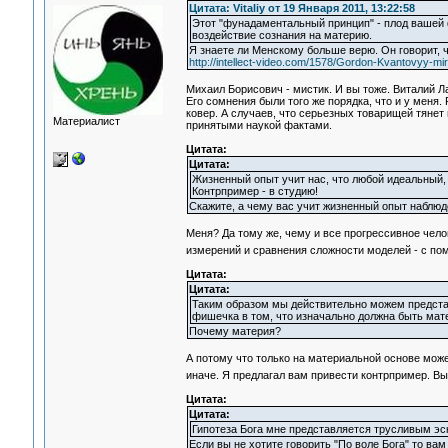
Цитата: Vitaliy от 19 Января 2011, 13:22:58
Этот "фунадаментальный принцип" - плод вашей 
воздействие сознания на материю.
Я знаете ли Менскому больше верю. Он говорит, ч
http://intellect-video.com/1578/Gordon-Kvantovyy-mir
Михаил Борисович - мистик. И вы тоже. Виталий Л
Его сомнения были того же порядка, что и у меня.
ковер. А случаев, что серьезных товарищей тянет 
Материалист
принятыми наукой фактами.
Цитата:
Цитата:
Жизненный опыт учит нас, что любой идеальный,
Контрпример - в студию!
Скажите, а чему вас учит жизненный опыт наблюд
Меня? Да тому же, чему и все прогрессивное чело
измерений и сравнения сложности моделей - с п
Цитата:
Цитата:
Таким образом мы действительно можем представ
фишечка в том, что изначально должна быть мат
Почему материя?
А потому что только на материальной основе мо
иначе. Я предлагал вам привести контрпример. Вы
Цитата:
Цитата:
Гипотеза Бога мне представляется трусливым эске
Если вы не хотите говорить "По воле Бога" то вам