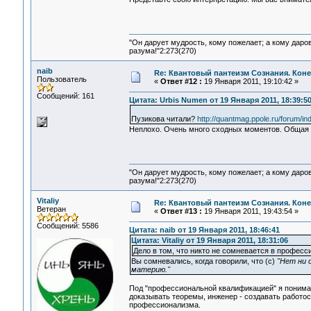
"Он дарует мудрость, кому пожелает; а кому даро
разума!"2:273(270)
naib
Re: Квантовый пантеизм Сознания. Кон
Пользователь
«
Ответ #12 :
19 Января 2011, 19:10:42 »
Сообщений: 161
Цитата: Urbis Numen от 19 Января 2011, 18:39:5
Пузикова читали?
http://quantmag.ppole.ru/forum/i
Неплохо. Очень много сходных моментов. Общая к
"Он дарует мудрость, кому пожелает; а кому даро
разума!"2:273(270)
Vitaliy
Re: Квантовый пантеизм Сознания. Кон
Ветеран
«
Ответ #13 :
19 Января 2011, 19:43:54 »
Сообщений: 5586
Цитата: naib от 19 Января 2011, 18:46:41
Цитата: Vitaliy от 19 Января 2011, 18:31:06
Дело в том, что никто не сомневается в профес
Вы сомневались, когда говорили, что (c)
"Нет ни 
материю."
Под "профессиональной квалификацией" я понима
доказывать теоремы, инженер - создавать работос
профессионализма.