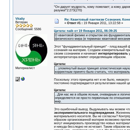
"Он дарует мудрость, кому пожелает; а кому даро
разума!"2:273(270)
Vitaliy
Re: Квантовый пантеизм Сознания. Кон
Ветеран
«
Ответ #1 :
19 Января 2011, 13:22:58 »
Сообщений: 5586
Цитата: naib от 19 Января 2011, 06:39:25
О квантовой физике и открытом ею фундаменталь
физического мира (в терминах квантовой механик
Этот "фунадаментальный принцип" - плод вашей ф
сознания на материю. Создаем измерительный при
своим сознанием и начинает
интерпретировать
у
интерпретатора влияет определяющим образом.
Цитата:
Материалист
... упомянутый выше принцип атеистическая наук
корректным принято было считать, что материальн
Поскольку этого принципа нет и не было, никакого
постоянно подтверждается результатами нашей ц
Цитата:
...Для нас же в обшем ясным, очевидным и логиче
определяется не просто первичным по отношению
мир.
Это ошибочный вывод. Выдумывать мы можем что у
экспериментального подтверждения
. Жизненн
материального носителя. Вы не согласны? Контрпр
образом организованной материи возможно протек
могут инициировать производство новых материаль
и никуда бесследно не исчезает. Таким образом 