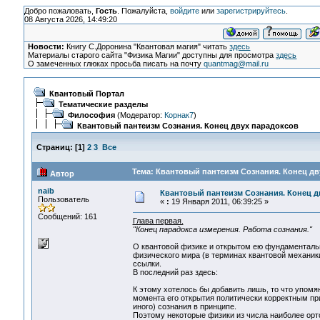
Добро пожаловать,
Гость
. Пожалуйста,
войдите
или
зарегистрируйтесь
.
08 Августа 2026, 14:49:20
Новости:
Книгу С.Доронина "Квантовая магия" читать
здесь
Материалы старого сайта "Физика Магии" доступны для просмотра
здесь
О замеченных глюках просьба писать на почту
quantmag@mail.ru
Квантовый Портал
Тематические разделы
Философия
(Модератор:
Корнак7
)
Квантовый пантеизм Сознания. Конец двух парадоксов
Страниц:
[
1
]
2
3
Все
Тема: Квантовый пантеизм Сознания. Конец дв
Автор
naib
Квантовый пантеизм Сознания. Конец д
Пользователь
«
:
19 Января 2011, 06:39:25 »
Сообщений: 161
Глава первая.
"Конец парадокса измерения. Работа сознания."
О квантовой физике и открытом ею фундаментальн
физического мира (в терминах квантовой механики
ссылки.
В последний раз здесь:
К этому хотелось бы добавить лишь, то что упом
момента его открытия политически корректным при
иного) сознания в принципе.
Поэтому некоторые физики из числа наиболее орт