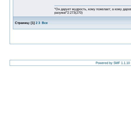
"Он дарует мудрость, кому пожелает; а кому даро
разума!"2:273(270)
Страниц:
[
1
]
2
3
Все
Powered by SMF 1.1.10