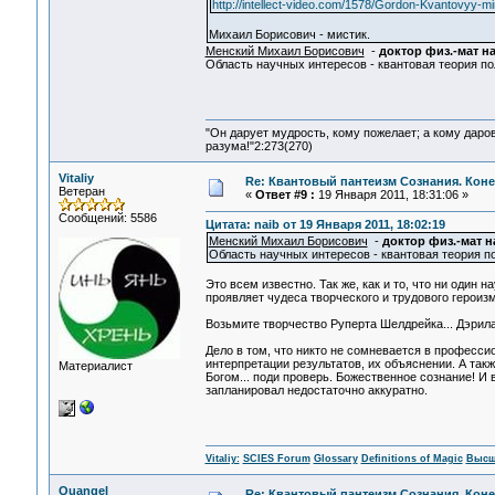
http://intellect-video.com/1578/Gordon-Kvantovyy-mir
Михаил Борисович - мистик.
Менский Михаил Борисович
-
доктор физ.-мат н
Область научных интересов - квантовая теория пол
"Он дарует мудрость, кому пожелает; а кому даро
разума!"2:273(270)
Vitaliy
Re: Квантовый пантеизм Сознания. Кон
Ветеран
«
Ответ #9 :
19 Января 2011, 18:31:06 »
Сообщений: 5586
Цитата: naib от 19 Января 2011, 18:02:19
Менский Михаил Борисович
-
доктор физ.-мат н
Область научных интересов - квантовая теория по
Это всем известно. Так же, как и то, что ни один 
проявляет чудеса творческого и трудового героизма
Возьмите творчество Руперта Шелдрейка... Дэрила
Дело в том, что никто не сомневается в професс
интерпретации результатов, их объяснении. А так
Материалист
Богом... поди проверь. Божественное сознание! И 
запланировал недостаточно аккуратно.
Vitaliy:
SCIES Forum
Glossary
Definitions of Magic
Высш
Quangel
Re: Квантовый пантеизм Сознания. Кон