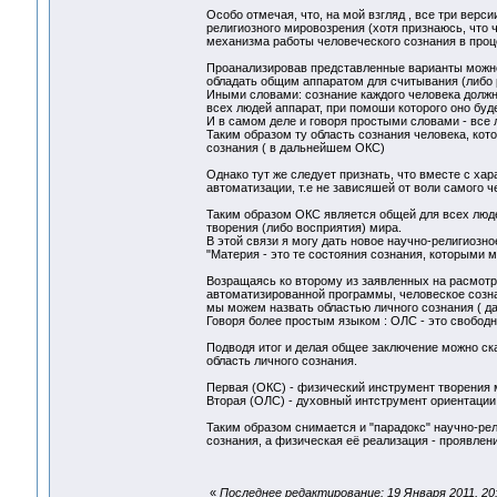
Особо отмечая, что, на мой взгляд , все три вер
религиозного мировозрения (хотя признаюсь, что 
механизма работы человеческого сознания в проц
Проанализировав представленные варианты можно 
обладать общим аппаратом для считывания (либо р
Иными словами: сознание каждого человека должно
всех людей аппарат, при помоши которого оно буд
И в самом деле и говоря простыми словами - все 
Таким образом ту область сознания человека, кот
сознания ( в дальнейшем ОКС)
Однако тут же следует признать, что вместе с ха
автоматизации, т.е не зависяшей от воли самого ч
Таким образом ОКС является общей для всех люде
творения (либо восприятия) мира.
В этой связи я могу дать новое научно-религиозно
"Материя - это те состояния сознания, которыми 
Возращаясь ко второму из заявленных на расмотр
автоматизированной программы, человеское созн
мы можем назвать областью личного сознания ( 
Говоря более простым языком : ОЛС - это свободн
Подводя итог и делая общее заключение можно ска
область личного сознания.
Первая (ОКС) - физический инструмент творения 
Вторая (ОЛС) - духовный интструмент ориентации 
Таким образом снимается и "парадокс" научно-рел
сознания, а физическая её реализация - проявлен
«
Последнее редактирование: 19 Января 2011, 20: