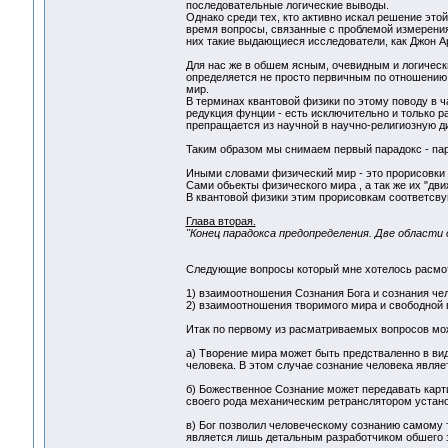
последовательные логические выводы.
Однако среди тех, кто активно искал решение это
время вопросы, связанные с проблемой измерения
них такие выдающиеся исследователи, как Джон А
Для нас же в обшем ясным, очевидным и логически
определяется не просто первичным по отношению 
мир.
В терминах квантовой физики по этому поводу в ча
редукция фунции - есть исключительно и только р
препращается из научной в научно-религиозную д
Таким образом мы снимаем первый парадокс - пар
Иными словами физический мир - это прорисовки
Сами обьекты физического мира , а так же их "дв
В квантовой физики этим прорисовкам соответсвую
Глава вторая.
"Конец парадокса предопределения. Две области 
Следующие вопросы который мне хотелось расмотр
1) взаимоотношения Сознания Бога и сознания че
2) взаимоотношения творимого мира и свободной 
Итак по первому из расматриваемых вопросов мо
а) Творение мира может быть предстваленно в ви
человека. В этом случае сознание человека явля
б) Божественное Сознание может передавать карт
своего рода механическим ретранслятором устан
в) Бог позволил человеческому сознанию самому т
является лишь детальным разработчиком обшего 