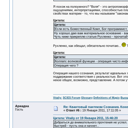
Я похож на полоумного? "Воля" - это антропомор
ощущениями, интерпретациями, способностью план
свойствах материи - то, что мы называем "законам
Цитата:
Цитата:
Если есть Божественный Комп, Бог-программист,
Ну хорошо даю вам материальное основание - ва
Чуть ниже прикреплю статью Рухленко - прочитай
Рухленко, как обещал, обязательно почитаю...
Т
Цитата:
Цитата:
Коллапс волновой функции - операция чисто ин
Операция чего ?
Операция нашего сознания, результат идеальных 
поддержание соответствия с реальностью. Вот этот
некое общее, возможно, представление. А потом ут
Vitaliy:
SCIES Forum
Glossary
Definitions of Magic
Высш
Ариадна
Re: Квантовый пантеизм Сознания. Кон
Гость
«
Ответ #6 :
19 Января 2011, 17:11:05 »
Цитата: Vitaliy от 19 Января 2011, 15:46:20
Добраться до внимательного прочтения не успел. 
быстрей - пусть она и начнет...