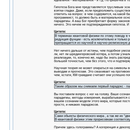
идеальное - материальное - и т.д. Но фишечка в т
Гипотеза Бога мне представляется трусливым эскеп
взятки гладки. Даже, если предположить существ
ответить на вопрос: в чем содержится, на какой 
программист, то должно быть и материальное осно
парадигмы. А ваш Бог приобретает форму законов 
ничего. Это ничем не подтверждаемая гипотеза. И 
Цитата:
В терминах квантовой физики по этому поводу в ч
редукция фунции - есть исключительно и только 
препращается из научной в научно-религиозную д
Нет ничего дальше от истины, чем подобное умоз
ли, нет ли шредингеровский котяра, а потом узн
реализации, то, конечно же, надо бы знать распр
большей точностью, чем без этого, что и подтверж
Научная теория не может опираться на символы ве
выводам и прогнозам. Это смахивает на противо
чем, кстати, КМ-граждане считают они успешно по
Цитата:
Таким образом мы снимаем первый парадокс - пар
Вы поставили вопрос с ног на голову. Ваше созна
парадигмы, методы измерения, вырабатываются си
вашем сознании модели этого мира, которые пост
просто, и никаких парадоксов.
Цитата:
Сами обьекты физического мира , а так же их "д
В квантовой физики этим прорисовкам соответсву
Причем здесь голограммы? А когеренция и декоге