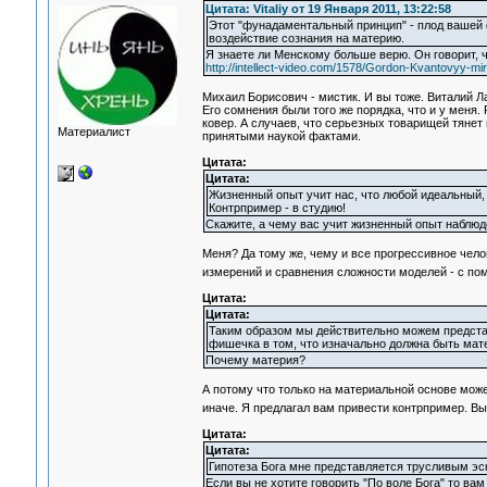
Цитата: Vitaliy от 19 Января 2011, 13:22:58
Этот "фунадаментальный принцип" - плод вашей 
воздействие сознания на материю.
Я знаете ли Менскому больше верю. Он говорит, ч
http://intellect-video.com/1578/Gordon-Kvantovyy-mir
Михаил Борисович - мистик. И вы тоже. Виталий Л
Его сомнения были того же порядка, что и у меня.
ковер. А случаев, что серьезных товарищей тянет 
Материалист
принятыми наукой фактами.
Цитата:
Цитата:
Жизненный опыт учит нас, что любой идеальный,
Контрпример - в студию!
Скажите, а чему вас учит жизненный опыт наблюд
Меня? Да тому же, чему и все прогрессивное чело
измерений и сравнения сложности моделей - с п
Цитата:
Цитата:
Таким образом мы действительно можем представ
фишечка в том, что изначально должна быть мат
Почему материя?
А потому что только на материальной основе мо
иначе. Я предлагал вам привести контрпример. Вы
Цитата:
Цитата:
Гипотеза Бога мне представляется трусливым эске
Если вы не хотите говорить "По воле Бога" то вам