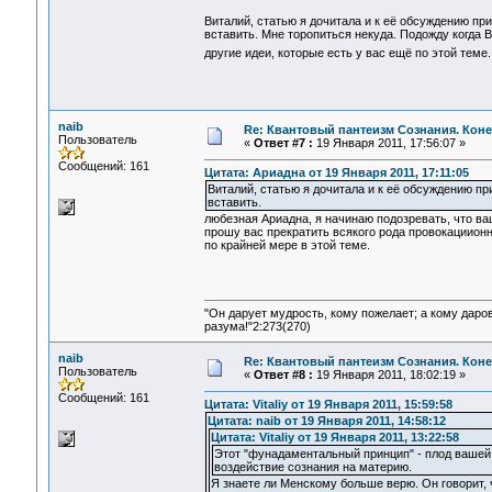
Виталий, статью я дочитала и к её обсуждению при
вставить. Мне торопиться некуда. Подожду когда 
другие идеи, которые есть у вас ещё по этой тем
naib
Re: Квантовый пантеизм Сознания. Кон
Пользователь
«
Ответ #7 :
19 Января 2011, 17:56:07 »
Сообщений: 161
Цитата: Ариадна от 19 Января 2011, 17:11:05
Виталий, статью я дочитала и к её обсуждению пр
вставить.
любезная Ариадна, я начинаю подозревать, что ва
прошу вас прекратить всякого рода провокациион
по крайней мере в этой теме.
"Он дарует мудрость, кому пожелает; а кому даро
разума!"2:273(270)
naib
Re: Квантовый пантеизм Сознания. Кон
Пользователь
«
Ответ #8 :
19 Января 2011, 18:02:19 »
Сообщений: 161
Цитата: Vitaliy от 19 Января 2011, 15:59:58
Цитата: naib от 19 Января 2011, 14:58:12
Цитата: Vitaliy от 19 Января 2011, 13:22:58
Этот "фунадаментальный принцип" - плод вашей
воздействие сознания на материю.
Я знаете ли Менскому больше верю. Он говорит, 