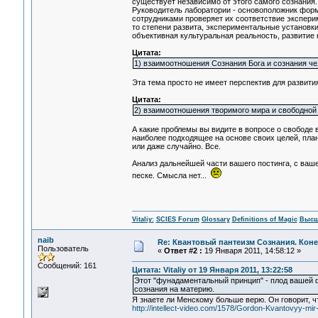
существует независимо от этого самого сознания
Руководитель лаборатории - основоположник форм
сотрудниками проверяет их соответствие экспериме
то степени развита, экспериментальные установк
объективная культуральная реальность, развитие 
Цитата:
1) взаимоотношения Сознания Бога и сознания че
Эта тема просто не имеет перспектив для развития,
Цитата:
2) взаимоотношения творимого мира и свободной 
А какие проблемы вы видите в вопросе о свободе 
наиболее подходящее на основе своих целей, пла
или даже случайно. Все.
Анализ дальнейшей части вашего постинга, с ваше
песке. Смысла нет...
Vitaliy:
SCIES Forum
Glossary
Definitions of Magic
Высш
naib
Re: Квантовый пантеизм Сознания. Кон
Пользователь
«
Ответ #2 :
19 Января 2011, 14:58:12 »
Сообщений: 161
Цитата: Vitaliy от 19 Января 2011, 13:22:58
Этот "фунадаментальный принцип" - плод вашей 
сознания на материю.
Я знаете ли Менскому больше верю. Он говорит, ч
http://intellect-video.com/1578/Gordon-Kvantovyy-mir-