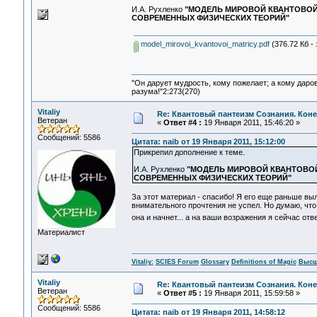
И.А. Рухленко
"МОДЕЛЬ МИРОВОЙ КВАНТОВОЙ
СОВРЕМЕННЫХ ФИЗИЧЕСКИХ ТЕОРИЙ"
model_mirovoi_kvantovoi_matricy.pdf
(376.72 Кб - 
"Он дарует мудрость, кому пожелает; а кому даро
разума!"2:273(270)
Vitaliy
Re: Квантовый пантеизм Сознания. Кон
Ветеран
«
Ответ #4 :
19 Января 2011, 15:46:20 »
Сообщений: 5586
Цитата: naib от 19 Января 2011, 15:12:00
Прикрепил дополнение к теме.
И.А. Рухленко
"МОДЕЛЬ МИРОВОЙ КВАНТОВОЙ
СОВРЕМЕННЫХ ФИЗИЧЕСКИХ ТЕОРИЙ"
За этот материал - спасибо! Я его еще раньше выл
внимательного прочтения не успел. Но думаю, что 
она и начнет... а на ваши возражения я сейчас отве
Материалист
Vitaliy:
SCIES Forum
Glossary
Definitions of Magic
Высш
Vitaliy
Re: Квантовый пантеизм Сознания. Кон
Ветеран
«
Ответ #5 :
19 Января 2011, 15:59:58 »
Сообщений: 5586
Цитата: naib от 19 Января 2011, 14:58:12