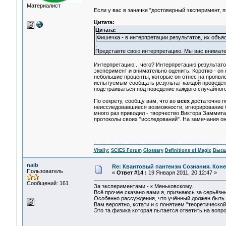
Материалист
Если у вас в заначке "достоверный эксперимент, 
Цитата:
Цитата:
Фишечка - в интерпретации результатов, их объя
.
Представте свою интерпретацию. Мы вас внимат
Интерпретацию... чего? Интерпретацию результато
эксперимент и внимательно оценить. Коротко - он 
небольшие проценты, которые он отнес на проявле
испытуемым сообщать результат каждой проведенн
подстраиваться под поведение каждого случайного
По секрету, сообщу вам, что во
всех
достаточно п
неисследовавшиеся возможности, игнорирование бо
много раз приводил - творчество Виктора Заммита
протоколы своих "исследований". На замечания он 
Vitaliy:
SCIES Forum
Glossary
Definitions of Magic
Высш
naib
Re: Квантовый пантеизм Сознания. Кон
Пользователь
«
Ответ #14 :
19 Января 2011, 20:12:47 »
Сообщений: 161
За экспериментами - к Меньковскому.
Всё прочее сказано вами я, признаюсь за серьёзны
Особенно рассуждения, что учённый должен быть 
Вам вероятно, кстати и с понятием "теоретической
Это та физика которая пытается ответить на вопр