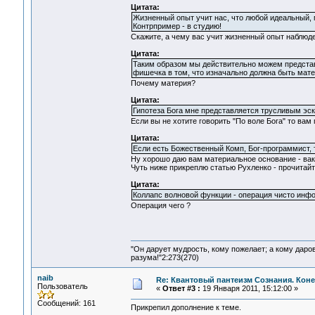
Цитата:
Жизненный опыт учит нас, что любой идеальный, 
Контрпример - в студию!
Скажите, а чему вас учит жизненный опыт наблюде
Цитата:
Таким образом мы действительно можем представи
фишечка в том, что изначально должна быть мате
Почему материя?
Цитата:
Гипотеза Бога мне представляется трусливым эскеп
Если вы не хотите говорить "По воле Бога" то вам 
Цитата:
Если есть Божественный Комп, Бог-программист, 
Ну хорошо даю вам материальное основание - вак
Чуть ниже прикреплю статью Рухленко - прочитайт
Цитата:
Коллапс волновой функции - операция чисто инф
Операция чего ?
"Он дарует мудрость, кому пожелает; а кому даро
разума!"2:273(270)
naib
Re: Квантовый пантеизм Сознания. Кон
Пользователь
«
Ответ #3 :
19 Января 2011, 15:12:00 »
Сообщений: 161
Прикрепил дополнение к теме.