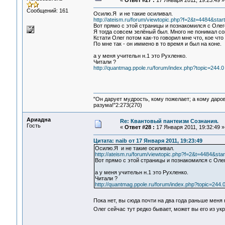
«
Ответ #27 :
17 Января 2011, 19:23:49 »
Сообщений: 161
Осилю.Я и не такие осиливал.
http://ateism.ru/forum/viewtopic.php?f=2&t=4484&star
Вот прямо с этой страницы и познакомился с Олег
Я тогда совсем зелёный был. Много не понимал со
Кстати Олег потом как-то говорил мне что, кое что
По мне так - он иммено в то время и был на коне.
а у меня учительн н.1 это Рухленко.
Читали ?
http://quantmag.ppole.ru/forum/index.php?topic=244.0
"Он дарует мудрость, кому пожелает; а кому даро
разума!"2:273(270)
Ариадна
Re: Квантовый пантеизм Сознания.
Гость
«
Ответ #28 :
17 Января 2011, 19:32:49 »
Цитата: naib от 17 Января 2011, 19:23:49
Осилю.Я и не такие осиливал.
http://ateism.ru/forum/viewtopic.php?f=2&t=4484&sta
Вот прямо с этой страницы и познакомился с Оле
а у меня учительн н.1 это Рухленко.
Читали ?
http://quantmag.ppole.ru/forum/index.php?topic=244.
Пока нет, вы сюда почти на два года раньше мен
Олег сейчас тут редко бывает, может вы его из 