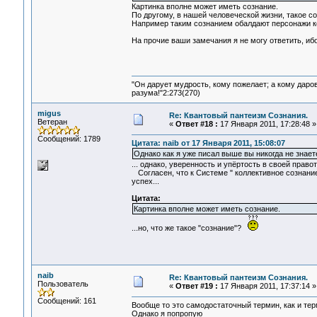
Картинка вполне может иметь сознание.
По другому, в нашей человеческой жизни, такое 
Например таким сознанием обалдают персонажи к
На прочие ваши замечания я не могу ответить, ибо
"Он дарует мудрость, кому пожелает; а кому даро
разума!"2:273(270)
migus
Re: Квантовый пантеизм Сознания.
Ветеран
«
Ответ #18 :
17 Января 2011, 17:28:48 »
Сообщений: 1789
Цитата: naib от 17 Января 2011, 15:08:07
Однако как я уже писал выше вы никогда не знае
... однако, уверенность и упёртость в своей право
Согласен, что к Системе " коллективное сознание
успех...
Цитата:
Картинка вполне может иметь сознание.
...но, что же такое "сознание"?
naib
Re: Квантовый пантеизм Сознания.
Пользователь
«
Ответ #19 :
17 Января 2011, 17:37:14 »
Сообщений: 161
Вообще то это самодостаточный термин, как и те
Однако я попропую