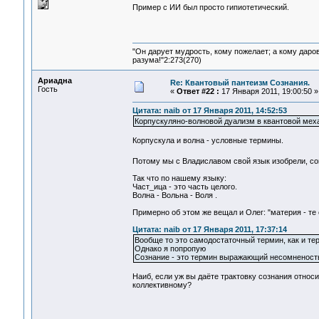
Пример с ИИ был просто гипиотетический.
"Он дарует мудрость, кому пожелает; а кому даро
разума!"2:273(270)
Ариадна
Re: Квантовый пантеизм Сознания.
Гость
«
Ответ #22 :
17 Января 2011, 19:00:50 »
Цитата: naib от 17 Января 2011, 14:52:53
Корпускуляно-волновой дуализм в квантовой меха
Корпускула и волна - условные термины.
Потому мы с Владиславом свой язык изобрели, с
Так что по нашему языку:
Част_ица - это часть целого.
Волна - Вольна - Воля .
Примерно об этом же вещал и Олег: "материя - те
Цитата: naib от 17 Января 2011, 17:37:14
Вообще то это самодостаточный термин, как и те
Однако я попропую
Сознание - это термин выражающий несомненость
Наиб, если уж вы даёте трактовку сознания относ
коллективному?