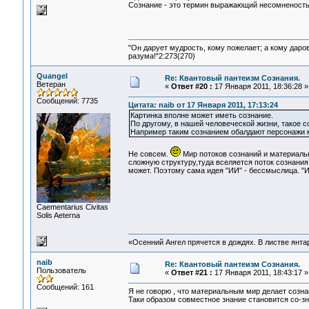
Сознание - это термин выражающий несомненость 
"Он дарует мудрость, кому пожелает; а кому даро
разума!"2:273(270)
Quangel
Re: Квантовый пантеизм Сознания.
Ветеран
«
Ответ #20 :
17 Января 2011, 18:36:28 »
Сообщений: 7735
Цитата: naib от 17 Января 2011, 17:13:24
Картинка вполне может иметь сознание.
По другому, в нашей человеческой жизни, такое 
Например таким сознанием обалдают персонажи 
Не совсем.
Мир потоков сознаний и материаль
сложную структуру,туда вселяется поток сознания
может. Поэтому сама идея "ИИ" - бессмыслица. "
Сaementarius Civitas
Solis Aeterna
«Осенний Ангел прячется в дождях. В листве янтарн
naib
Re: Квантовый пантеизм Сознания.
Пользователь
«
Ответ #21 :
17 Января 2011, 18:43:17 »
Сообщений: 161
Я не говорю , что материальным мир делает созна
Таки образом совместное знание становится со-з