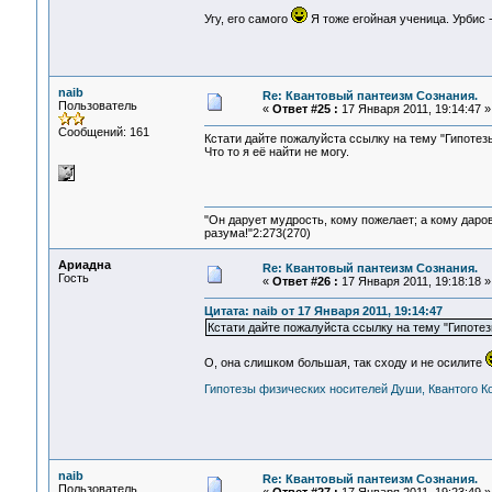
Угу, его самого
Я тоже егойная ученица. Урбис
naib
Re: Квантовый пантеизм Сознания.
Пользователь
«
Ответ #25 :
17 Января 2011, 19:14:47 »
Сообщений: 161
Кстати дайте пожалуйста ссылку на тему "Гипотез
Что то я её найти не могу.
"Он дарует мудрость, кому пожелает; а кому даро
разума!"2:273(270)
Ариадна
Re: Квантовый пантеизм Сознания.
Гость
«
Ответ #26 :
17 Января 2011, 19:18:18 »
Цитата: naib от 17 Января 2011, 19:14:47
Кстати дайте пожалуйста ссылку на тему "Гипоте
О, она слишком большая, так сходу и не осилите
Гипотезы физических носителей Души, Квантого К
naib
Re: Квантовый пантеизм Сознания.
Пользователь