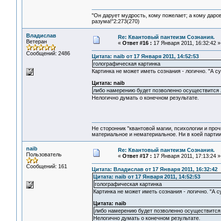
"Он дарует мудрость, кому пожелает; а кому даро
разума!"2:273(270)
Владислав
Re: Квантовый пантеизм Сознания.
Ветеран
«
Ответ #16 :
17 Января 2011, 16:32:42 »
Сообщений: 2486
Цитата: naib от 17 Января 2011, 14:52:53
голографическая картинка
Картинка не может иметь сознания - логично. "А с
Цитата: naib
либо намерению будет позволенно осуществится л
Нелогично думать о конечном результате.
Не сторонник "квантовой магии, психологии и проч
материальное и нематериальное. Ни в коей партии
naib
Re: Квантовый пантеизм Сознания.
Пользователь
«
Ответ #17 :
17 Января 2011, 17:13:24 »
Сообщений: 161
Цитата: Владислав от 17 Января 2011, 16:32:42
Цитата: naib от 17 Января 2011, 14:52:53
голографическая картинка
Картинка не может иметь сознания - логично. "А с
Цитата: naib
либо намерению будет позволенно осуществится 
Нелогично думать о конечном результате.