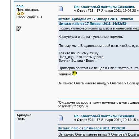
naib
Re: Квантовый пантеизм Сознания.
Пользователь
«
Ответ #23 :
17 Января 2011, 19:06:20 »
Сообщений: 161
Цитата: Ариадна от 17 Января 2011, 19:00:50
Цитата: naib от 17 Января 2011, 14:52:53
Корпускуляно-волновой дуализм в квантовой мех
Корпускула и волна - условные термины.
Потому мы с Владиславом свой язык изобрели, 
Так что по нашему языку:
Част_ица - это часть целого.
Волна - Вольна - Воля .
Примерно об этом же вещал и Олег: "материя - т
Понятно
Вы какого Олега имеете ввиду ? Олегова ? Если да 
"Он дарует мудрость, кому пожелает; а кому даро
разума!"2:273(270)
Ариадна
Re: Квантовый пантеизм Сознания.
Гость
«
Ответ #24 :
17 Января 2011, 19:14:15 »
Цитата: naib от 17 Января 2011, 19:06:20
Вы какого Олега имеете ввиду ? Олегова ? Если да