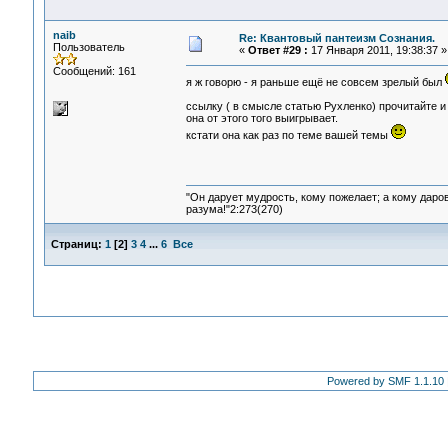
naib
Re: Квантовый пантеизм Сознания.
Пользователь
«
Ответ #29 :
17 Января 2011, 19:38:37 »
Сообщений: 161
я ж говорю - я раньше ещё не совсем зрелый был
ссылку ( в смысле статью Рухленко) прочитайте 
она от этого того выигрывает.
кстати она как раз по теме вашей темы
"Он дарует мудрость, кому пожелает; а кому даро
разума!"2:273(270)
Страниц:
1
[
2
]
3
4
...
6
Все
Powered by SMF 1.1.10