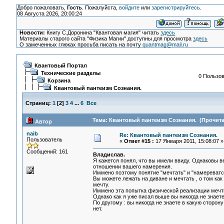
Добро пожаловать,
Гость
. Пожалуйста,
войдите
или
зарегистрируйтесь
.
08 Августа 2026, 20:00:24
Новости:
Книгу С.Доронина "Квантовая магия" читать
здесь
Материалы старого сайта "Физика Магии" доступны для просмотра
здесь
О замеченных глюках просьба писать на почту
quantmag@mail.ru
Квантовый Портал
Технические разделы
0 Пользов
Корзина
Квантовый пантеизм Сознания.
Страниц:
1
[
2
]
3
4
...
6
Все
Тема: Квантовый пантеизм Сознания. (Прочита
Автор
naib
Re: Квантовый пантеизм Сознания.
Пользователь
«
Ответ #15 :
17 Января 2011, 15:08:07 »
Сообщений: 161
Владислав.
Я кажется понял, что вы имели ввиду. Однаковы ве
отношении вашего намерения.
Иммено поэтому понятие "мечтать" и "намереватся
Вы можете лежать на диване и мечтать , о том ка
мечту.
Иммено эта попытка физической реализации мечт
Однако как я уже писал выше вы никогда не знает
По другому : вы никогда не знаете в какую сторо
нет.