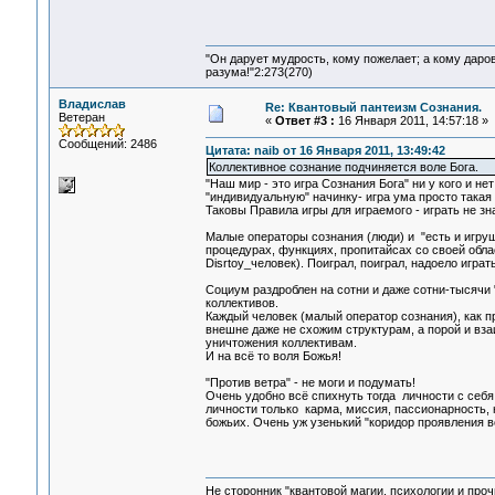
"Он дарует мудрость, кому пожелает; а кому даро
разума!"2:273(270)
Владислав
Re: Квантовый пантеизм Сознания.
Ветеран
«
Ответ #3 :
16 Января 2011, 14:57:18 »
Сообщений: 2486
Цитата: naib от 16 Января 2011, 13:49:42
Коллективное сознание подчиняется воле Бога.
"Наш мир - это игра Сознания Бога" ни у кого и н
"индивидуальную" начинку- игра ума просто такая 
Таковы Правила игры для играемого - играть не зн
Малые операторы сознания (люди) и "есть и игру
процедурах, функциях, пропитайсах со своей обла
Disrtoy_человек). Поиграл, поиграл, надоело играт
Социум раздроблен на сотни и даже сотни-тысячи 
коллективов.
Каждый человек (малый оператор сознания), как п
внешне даже не схожим структурам, а порой и в
уничтожения коллективам.
И на всё то воля Божья!
"Против ветра" - не моги и подумать!
Очень удобно всё спихнуть тогда личности с себя, 
личности только карма, миссия, пассионарность, 
божьих. Очень уж узенький "коридор проявления во
Не сторонник "квантовой магии, психологии и проч