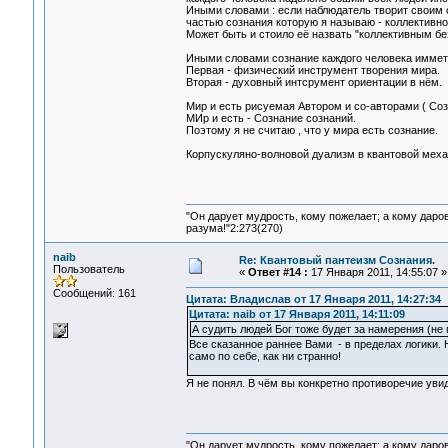
Иными словами : если наблюдатель творит своим с
частью сознания которую я называю - коллективно
Может быть и стоило её назвать "коллективным бе
Иными словами сознание каждого человека иммет д
Первая - физический инструмент творения мира.
Вторая - духовный интсрумент ориентации в нём.
Мир и есть рисуемая Автором и со-авторами ( Соз
МИр и есть - Сознание сознаний.
Поэтому я не считаю , что у мира есть сознание.
Корпускуляно-волновой дуализм в квантовой меха
"Он дарует мудрость, кому пожелает; а кому даро
разума!"2:273(270)
naib
Re: Квантовый пантеизм Сознания.
Пользователь
«
Ответ #14 :
17 Января 2011, 14:55:07 »
Сообщений: 161
Цитата: Владислав от 17 Января 2011, 14:27:34
Цитата: naib от 17 Января 2011, 14:11:09
А судить людей Бог тоже будет за намерения (не
Все сказанное раннее Вами - в пределах логики. 
само по себе, как ни странно!
Я не понял. В чём вы конкретно противоречие уви
"Он дарует мудрость, кому пожелает; а кому даро