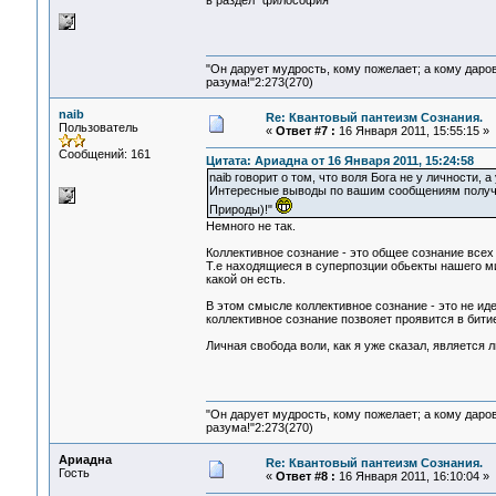
в раздел "философия"
"Он дарует мудрость, кому пожелает; а кому даро
разума!"2:273(270)
naib
Re: Квантовый пантеизм Сознания.
Пользователь
«
Ответ #7 :
16 Января 2011, 15:55:15 »
Сообщений: 161
Цитата: Ариадна от 16 Января 2011, 15:24:58
naib говорит о том, что воля Бога не у личности, а
Интересные выводы по вашим сообщениям получаю
Природы)!"
Немного не так.
Коллективное сознание - это общее сознание всех
Т.е находящиеся в суперпозции обьекты нашего м
какой он есть.
В этом смысле коллективное сознание - это не ид
коллективное сознание позвояет проявится в бити
Личная свобода воли, как я уже сказал, является
"Он дарует мудрость, кому пожелает; а кому даро
разума!"2:273(270)
Ариадна
Re: Квантовый пантеизм Сознания.
Гость
«
Ответ #8 :
16 Января 2011, 16:10:04 »