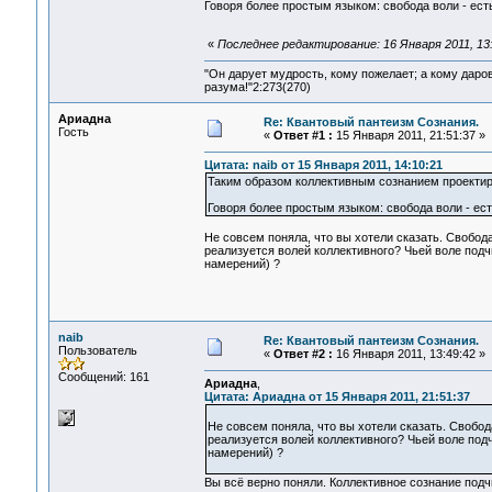
Говоря более простым языком: свобода воли - есть
«
Последнее редактирование: 16 Января 2011, 13:
"Он дарует мудрость, кому пожелает; а кому даро
разума!"2:273(270)
Ариадна
Re: Квантовый пантеизм Сознания.
Гость
«
Ответ #1 :
15 Января 2011, 21:51:37 »
Цитата: naib от 15 Января 2011, 14:10:21
Таким образом коллективным сознанием проектир
Говоря более простым языком: свобода воли - ест
Не совсем поняла, что вы хотели сказать. Свобод
реализуется волей коллективного? Чьей воле под
намерений) ?
naib
Re: Квантовый пантеизм Сознания.
Пользователь
«
Ответ #2 :
16 Января 2011, 13:49:42 »
Сообщений: 161
Ариадна
,
Цитата: Ариадна от 15 Января 2011, 21:51:37
Не совсем поняла, что вы хотели сказать. Свобод
реализуется волей коллективного? Чьей воле под
намерений) ?
Вы всё верно поняли. Коллективное сознание подч