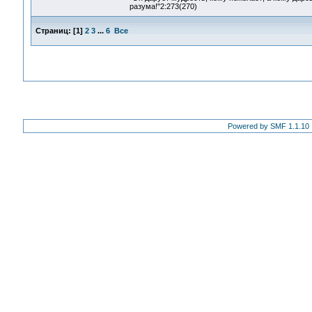
разума!"2:273(270)
Страниц:
[
1
]
2
3
...
6
Все
Powered by SMF 1.1.10