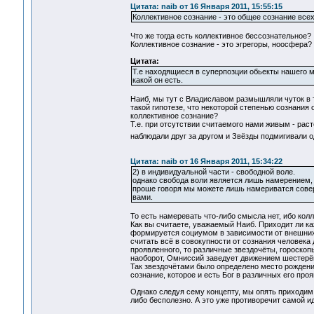
Цитата: naib от 16 Января 2011, 15:55:15
Коллективное сознание - это общее сознание всех
Что же тогда есть коллективное бессознательное?
Коллективное сознание - это эгрегоры, ноосфера?
Цитата:
Т.е находящиеся в суперпозции обьекты нашего 
какой он есть.
Наиб, мы тут с Владиславом размышляли чуток в 
такой гипотезе, что некоторой степенью сознания 
коллективное сознание?
Т.е. при отсутствии считаемого нами живым - рас
наблюдали друг за другом и Звёзды подмигивали 
Цитата: naib от 16 Января 2011, 15:34:22
2) в индивидуальной части - свободной воле.
однако свобода воли является лишь намерением, 
проше говоря мы можете лишь намериватся соверш
вами.
То есть намеревать что-либо смысла нет, ибо кол
Как вы считаете, уважаемый Наиб. Приходит ли к
формируется социумом в зависимости от внешних 
считать всё в совокупности от сознания человека 
проявленного, то различные звездочёты, гороскоп
наоборот, Омниссий заведует движением шестерё
Так звездочётами было определено место рождени
сознание, которое и есть Бог в различных его про
Однако следуя сему концепту, мы опять приходим 
либо бесполезно. А это уже противоречит самой ид