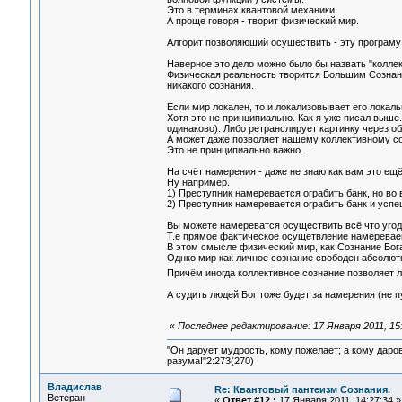
Это в терминах квантовой механики
А проще говоря - творит физический мир.
Алгорит позволяюший осушествить - эту програму
Наверное это дело можно было бы назвать "колле
Физическая реальность творится Большим Сознани
никакого сознания.
Если мир локален, то и локализовывает его локальн
Хотя это не принципиально. Как я уже писал выше.
одинаково). Либо ретранслирует картинку через о
А может даже позволяет нашему коллективному с
Это не принципиально важно.
На счёт намерения - даже не знаю как вам это ещё
Ну например.
1) Преступник намеревается ограбить банк, но во
2) Преступник намеревается ограбить банк и усп
Вы можете намереватся осуществить всё что угод
Т.е прямое фактическое осущетвление намереваемо
В этом смысле физический мир, как Сознание Бог
Однко мир как личное сознание свободен абсолют
Причём иногда коллективное сознание позволяет л
А судить людей Бог тоже будет за намерения (не 
«
Последнее редактирование: 17 Января 2011, 15:
"Он дарует мудрость, кому пожелает; а кому даро
разума!"2:273(270)
Владислав
Re: Квантовый пантеизм Сознания.
Ветеран
«
Ответ #12 :
17 Января 2011, 14:27:34 »