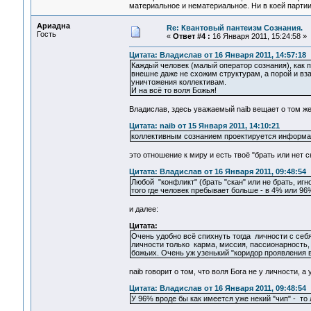
материальное и нематериальное. Ни в коей партии
Ариадна
Re: Квантовый пантеизм Сознания.
Гость
«
Ответ #4 :
16 Января 2011, 15:24:58 »
Цитата: Владислав от 16 Января 2011, 14:57:18
Каждый человек (малый оператор сознания), как п
внешне даже не схожим структурам, а порой и в
уничтожения коллективам.
И на всё то воля Божья!
Владислав, здесь уважаемый naib вещает о том же
Цитата: naib от 15 Января 2011, 14:10:21
коллективным сознанием проектируется информац
это отношение к миру и есть твоё "брать или нет с
Цитата: Владислав от 16 Января 2011, 09:48:54
Любой "конфликт" (брать "скан" или не брать, иг
того где человек пребывает больше - в 4% или 96
и далее:
Цитата:
Очень удобно всё спихнуть тогда личности с себя, 
личности только карма, миссия, пассионарность,
божьих. Очень уж узенький "коридор проявления во
naib говорит о том, что воля Бога не у личности, а
Цитата: Владислав от 16 Января 2011, 09:48:54
У 96% вроде бы как имеется уже некий "чип" - то л