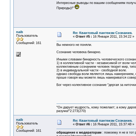
Интересные выводы по вашим сообщениям получают
Природы)!"
naib
Re: Квантовый пантеизм Сознания.
Пользователь
«
Ответ #5 :
16 Января 2011, 15:34:22 »
Сообщений: 161
Вы немного не поняли.
Сознание человека бинарно.
Иными словами бинарность человеческого сознани
1) в коллективной части - независимой от воли чел
коллективным сознанием человек творит мир, типа
2) в индивидуальной части - свободной воле.
однако свобода воли является лишь намерением, 
проше говоря мы можете лишь намериватся соверш
Бог через колективное сознание "дергая за ниточк
"Он дарует мудрость, кому пожелает; а кому даро
разума!"2:273(270)
naib
Re: Квантовый пантеизм Сознания.
Пользователь
«
Ответ #6 :
16 Января 2011, 15:37:48 »
Сообщений: 161
обращение к модераторам
: помоему я не в тот