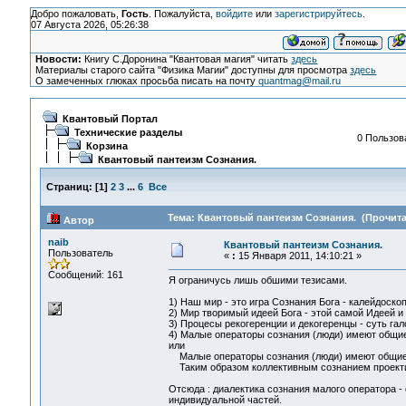
Добро пожаловать,
Гость
. Пожалуйста,
войдите
или
зарегистрируйтесь
.
07 Августа 2026, 05:26:38
Новости:
Книгу С.Доронина "Квантовая магия" читать
здесь
Материалы старого сайта "Физика Магии" доступны для просмотра
здесь
О замеченных глюках просьба писать на почту
quantmag@mail.ru
Квантовый Портал
Технические разделы
0 Пользова
Корзина
Квантовый пантеизм Сознания.
Страниц:
[
1
]
2
3
...
6
Все
Тема: Квантовый пантеизм Сознания. (Прочита
Автор
naib
Квантовый пантеизм Сознания.
Пользователь
«
:
15 Января 2011, 14:10:21 »
Сообщений: 161
Я ограничусь лишь обшими тезисами.
1) Наш мир - это игра Сознания Бога - калейдоско
2) Мир творимый идеей Бога - этой самой Идеей и
3) Процесы рекогеренции и декогеренцы - суть га
4) Малые операторы сознания (люди) имеют общи
или
Малые операторы сознания (люди) имеют общие 
Таким образом коллективным сознанием проекти
Отсюда : диалектика сознания малого оператора -
индивидуальной частей.