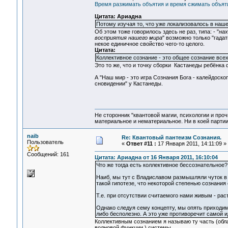
Время разжимать объятия и время сжимать объят
Цитата: Ариадна
Потому изучая то, что уже локализовалось в наш
Об этом тоже говорилось здесь не раз, типа: - "
нах
восприятия нашего мира
" возможно только "гадат
некое единичное свойство чего-то целого.
Цитата:
Коллективное сознание - это общее сознание всех
Это то же, что и точку сборки Кастанеды ребёнка 
А "Наш мир - это игра Сознания Бога - калейдоск
сновидении" у Кастанеды.
Не сторонник "квантовой магии, психологии и проч
материальное и нематериальное. Ни в коей партии
naib
Re: Квантовый пантеизм Сознания.
Пользователь
«
Ответ #11 :
17 Января 2011, 14:11:09 »
Сообщений: 161
Цитата: Ариадна от 16 Января 2011, 16:10:04
Что же тогда есть коллективное бессознательное?.
Наиб, мы тут с Владиславом размышляли чуток в 
такой гипотезе, что некоторой степенью сознания 
Т.е. при отсутствии считаемого нами живым - рас
Однако следуя сему концепту, мы опять приходим
либо бесполезно. А это уже противоречит самой и
Коллективным сознанием я называю ту часть (обла
волновой функции ) системы.