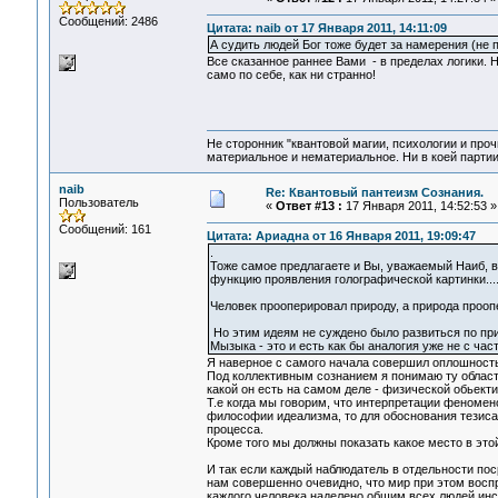
Сообщений: 2486
Цитата: naib от 17 Января 2011, 14:11:09
А судить людей Бог тоже будет за намерения (не 
Все сказанное раннее Вами - в пределах логики. Н
само по себе, как ни странно!
Не сторонник "квантовой магии, психологии и проч
материальное и нематериальное. Ни в коей партии
naib
Re: Квантовый пантеизм Сознания.
Пользователь
«
Ответ #13 :
17 Января 2011, 14:52:53 »
Сообщений: 161
Цитата: Ариадна от 16 Января 2011, 19:09:47
.
Тоже самое предлагаете и Вы, уважаемый Наиб, в
функцию проявления голографической картинки...
Человек прооперировал природу, а природа прооп
Но этим идеям не суждено было развиться по пр
Мызыка - это и есть как бы аналогия уже не с час
Я наверное с самого начала совершил оплошность
Под коллективным сознанием я понимаю ту област
какой он есть на самом деле - физической обьект
Т.е когда мы говорим, что интерпретации феномен
философии идеализма, то для обоснования тезиса
процесса.
Кроме того мы должны показать какое место в это
И так если каждый наблюдатель в отдельности пос
нам совершенно очевидно, что мир при этом воспр
каждого человека наделено обшим всех людей инс