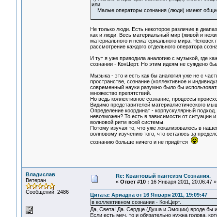
или
Малые операторы сознания (люди) имеют общие 
Не только люди. Есть некоторое различие в диапа
как и люди. Весь материальный мир (живой и неж
материального и нематериального мира. Человек 
рассмотрение каждого отдельного оператора созн
И тут я уже приводила аналогию с музыкой, где к
сознании - КонЦерт. Но этим идеям не суждено б
Мызыка - это и есть как бы аналогия уже не с час
пространстве, сознание (коллективное и индивидуа
современный науки разумно было бы использовать
множество препятствий.
Но ведь коллективное сознание, процессы происх
Видимо представителей материалистического мышле
Определение координат - корпускулярный подход. 
невозможен? То есть в зависимости от ситуации и 
волновой ритм всей системы.
Потому изучая то, что уже локализовалось в наше
волновому изучению того, что осталось за преде
сознанию больше ничего и не придётся
Владислав
Re: Квантовый пантеизм Сознания.
Ветеран
«
Ответ #10 :
16 Января 2011, 20:06:47 »
Сообщений: 2486
Цитата: Ариадна от 16 Января 2011, 19:09:47
в коллективном сознании - КонЦерт.
Да, Света! Да. Сердце (Душа и Эмоции) вроде бы и
Если есть меч, то и обязательно нужна голова, кот