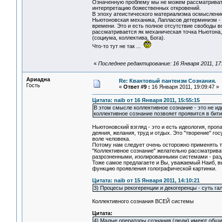
Означенную проблему мы не можем рассматривать 
интерпретацию божественных откровений.
В эпоху атеистического материализма осмыслени
Ньютоновская механика, Лапласов детерминизм -
времени. Это и есть полное отсутствие свободы в
рассматривается як механическая точка Ньютона,
(социума, коллектива, Бога).
Что-то тут не так ...
«
Последнее редактирование: 16 Января 2011, 17
Ариадна
Re: Квантовый пантеизм Сознания.
Гость
«
Ответ #9 :
16 Января 2011, 19:09:47 »
Цитата: naib от 16 Января 2011, 15:55:15
В этом смысле коллективное сознание - это не ид
коллективное сознание позвояет проявится в бити
Ньютоновский взгляд - это и есть идеология, про
деяния, желания, труд и отдых. Это "творение" го
воле человека.
Потому нам следует очень осторожно применять те
"Коллективное сознание" желательно рассматрива
разрозненными, изолированными системами - разд
Тоже самое предлагаете и Вы, уважаемый Наиб, в
функцию проявления голографической картинки.
Цитата: naib от 15 Января 2011, 14:10:21
3) Процесы рекогеренции и декогеренцы - суть г
Коллективного сознания ВСЕЙ системы
Цитата:
4) Малые операторы сознания (люди) имеют общи