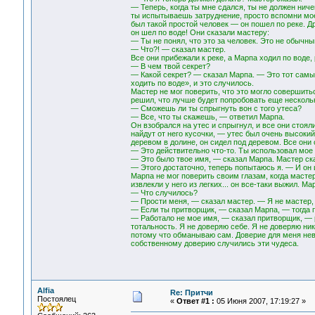
— Теперь, когда ты мне сдался, ты не должен ниче
ты испытываешь затруднение, просто вспомни мое 
был такой простой человек — он пошел по реке. Д
он шел по воде! Они сказали мастеру:
— Ты не понял, что это за человек. Это не обычный
— Что?! — сказал мастер.
Все они прибежали к реке, а Марпа ходил по воде, 
— В чем твой секрет?
— Какой секрет? — сказал Марпа. — Это тот самый
ходить по воде», и это случилось.
Мастер не мог поверить, что это могло совершитьс
решил, что лучше будет попробовать еще нескольк
— Сможешь ли ты спрыгнуть вон с того утеса?
— Все, что ты скажешь, — ответил Марпа.
Он взобрался на утес и спрыгнул, и все они стоял
найдут от него кусочки, — утес был очень высокий
деревом в долине, он сидел под деревом. Все они 
— Это действительно что-то. Ты использовал мое
— Это было твое имя, — сказал Марпа. Мастер ск
— Этого достаточно, теперь попытаюсь я. — И он ш
Марпа не мог поверить своим глазам, когда мастер
извлекли у него из легких... он все-таки выжил. Ма
— Что случилось?
— Прости меня, — сказал мастер. — Я не мастер, 
— Если ты притворщик, — сказал Марпа, — тогда 
— Работало не мое имя, — сказал притворщик, — 
тотальность. Я не доверяю себе. Я не доверяю ни
потому что обманываю сам. Доверие для меня нев
собственному доверию случились эти чудеса.
Alfia
Re: Притчи
Постоялец
«
Ответ #1 :
05 Июня 2007, 17:19:27 »