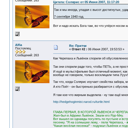
Сообщений: 263
Цитата: Солярис от 05 Июня 2007, 11:17:20
Так и мы иногда, упадая с высот достигнутых, у
7 сентября 1940 год.
Вот и надо искать Бога там, во что упёрся носом 
Alfia
Re: Притчи
Постоялец
«
Ответ #2 :
06 Июня 2007, 19:53:53 »
Сообщений: 263
Как Черепаха и Львёнок спорили об обусловленно
Так они спорили ради того, чтобы ПЕТЬ, а не про
И ещё в мульстфильме был отличный момент, как 
вообще не говорили, только восклицали типа Ууух!
Так что, когда Солярис изучает свойства забора, 
А кто Поёт - он быстренько разбирается с обусл
Я там кое-что жирным выделила - ну там ещё мно
http://hedgehoginmist.narod.ru/turtle.html
ГЛАВА ПЕРВАЯ, В КОТОРОЙ ЛЬВЕНОК И ЧЕРЕ
Жил-был в Африке Львёнок. Звали его Ррр-Мяу.
Вот вышел он однажды погулять по пустыне и вст
песенку. "Я на солнышке лежу, - пела Черепаха, -
"Какая весёлая песенка!" - подумал Львёнок и под