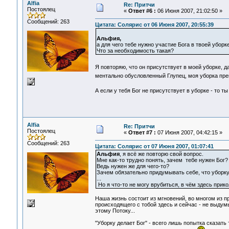
Alfia
Re: Притчи
Постоялец
«
Ответ #6 :
06 Июня 2007, 21:02:50 »
Сообщений: 263
Цитата: Солярис от 06 Июня 2007, 20:55:39
Альфия,
а для чего тебе нужно участие Бога в твоей уборк
Что за необходимость такая?
Я повторяю, что он присутствует в моей уборке, 
ментально обусловленный Глупец, моя уборка пр
А если у тебя Бог не присутствует в уборке - то т
Alfia
Re: Притчи
Постоялец
«
Ответ #7 :
07 Июня 2007, 04:42:15 »
Сообщений: 263
Цитата: Солярис от 07 Июня 2007, 01:07:41
Альфия
, я всё же повторю свой вопрос.
Мне как-то трудно понять, зачем тебе нужен Бог?
Ведь нужен же для чего-то?
Зачем обязательно придумывать себе, что уборку
...
Но я что-то не могу врубиться, в чём здесь прико
Наша жизнь состоит из мгновений, во многом из п
происходящего с тобой здесь и сейчас - не выдум
этому Потоку...
"Уборку делает Бог" - всего лишь попытка сказать 