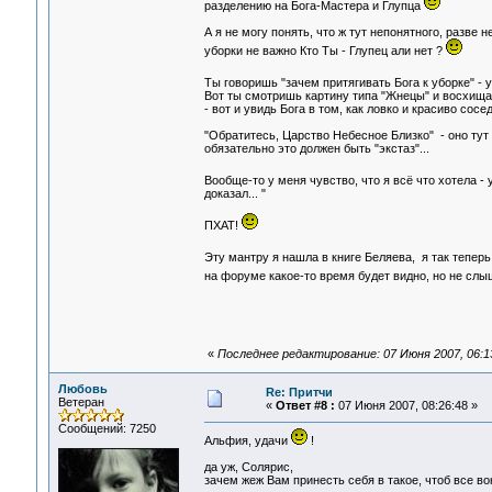
разделению на Бога-Мастера и Глупца
А я не могу понять, что ж тут непонятного, разве
уборки не важно Кто Ты - Глупец али нет ?
Ты говоришь "зачем притягивать Бога к уборке" -
Вот ты смотришь картину типа "Жнецы" и восхищае
- вот и увидь Бога в том, как ловко и красиво сосе
"Обратитесь, Царство Небесное Близко" - оно тут 
обязательно это должен быть "экстаз"...
Вообще-то у меня чувство, что я всё что хотела -
доказал... "
ПХАТ!
Эту мантру я нашла в книге Беляева, я так теперь 
на форуме какое-то время будет видно, но не сл
«
Последнее редактирование: 07 Июня 2007, 06:13:
Любовь
Re: Притчи
Ветеран
«
Ответ #8 :
07 Июня 2007, 08:26:48 »
Сообщений: 7250
Альфия, удачи
!
да уж, Солярис,
зачем жеж Вам принесть себя в такое, чтоб все во