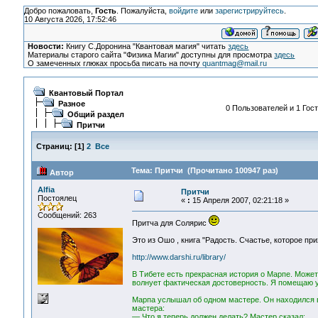
Добро пожаловать,
Гость
. Пожалуйста,
войдите
или
зарегистрируйтесь
.
10 Августа 2026, 17:52:46
Новости:
Книгу С.Доронина "Квантовая магия" читать
здесь
Материалы старого сайта "Физика Магии" доступны для просмотра
здесь
О замеченных глюках просьба писать на почту
quantmag@mail.ru
Квантовый Портал
Разное
0 Пользователей и 1 Гост
Общий раздел
Притчи
Страниц:
[
1
]
2
Все
Тема: Притчи (Прочитано 100947 раз)
Автор
Alfia
Притчи
Постоялец
«
:
15 Апреля 2007, 02:21:18 »
Сообщений: 263
Притча для Солярис
Это из Ошо , книга "Радость. Счастье, которое при
http://www.darshi.ru/library/
В Тибете есть прекрасная история о Марпе. Может
волнует фактическая достоверность. Я помещаю уд
Марпа услышал об одном мастере. Он находился в 
мастера:
— Что я теперь должен делать? Мастер сказал: