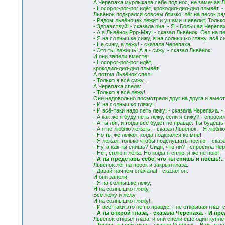
А Черепаха мурлыкала себе под нос, не замечая Л
- Носорог-рог-рог идёт, крокодил-дил-дил плывёт, 
Львёнок подкрался совсем близко, лёг на песок р
- Рядом львёночек лежит и ушами шевелит. Только 
- Здравствуй! - сказала она. - Я - Большая Черепах
- А я Львёнок Ррр-Мяу! - сказал Львёнок. Сел на пе
- Я на солнышке сижу, я на солнышко гляжу, всё с
- Не сижу, а лежу! - сказала Черепаха.
- Это ты лежишь! А я - сижу, - сказал Львёнок.
И они запели вместе:
- Носорог-рог-рог идёт,
крокодил-дил-дил плывёт.
А потом Львёнок спел:
- Только я всё сижу...
А Черепаха спела:
- Только я всё лежу!..
Они недовольно посмотрели друг на друга и вмест
- И на солнышко гляжу!
- И всё-таки надо петь лежу! - сказала Черепаха. -
- А как же я буду петь лежу, если я сижу? - спроси
- А ты ляг, и тогда всё будет по правде. Ты будешь
- А я не люблю лежать, - сказал Львёнок. - Я люблю
- Но ты же лежал, когда подкрался ко мне!
- Я лежал, только чтобы подслушать песню, - сказ
- Ну, а как ты спишь? Сидя, что ли? - спросила Че
- Нет, сплю я лёжа. Но когда я сплю, я же не пою!
-
А ты представь себе, что ты спишь и поёшь!..
Львёнок лёг на песок и закрыл глаза.
- Давай начнём сначала! - сказал он.
И они запели:
- Я на солнышке лежу,
Я на солнышко гляжу,
Всё лежу и лежу
И на солнышко гляжу!
- И всё-таки это не по правде, - не открывая глаз,
-
А ты открой глаза, - сказала Черепаха. - И п
Львёнок открыл глаза, и они спели ещё один куплет