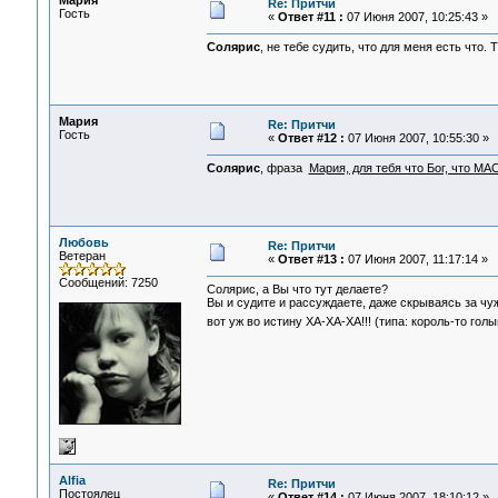
Мария
Re: Притчи
Гость
«
Ответ #11 :
07 Июня 2007, 10:25:43 »
Солярис
, не тебе судить, что для меня есть что
Мария
Re: Притчи
Гость
«
Ответ #12 :
07 Июня 2007, 10:55:30 »
Солярис
, фраза
Мария, для тебя что Бог, что М
Любовь
Re: Притчи
Ветеран
«
Ответ #13 :
07 Июня 2007, 11:17:14 »
Сообщений: 7250
Солярис, а Вы что тут делаете?
Вы и судите и рассуждаете, даже скрываясь за чу
вот уж во истину ХА-ХА-ХА!!! (типа: король-то гол
Alfia
Re: Притчи
Постоялец
«
Ответ #14 :
07 Июня 2007, 18:10:12 »