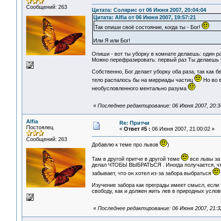
Сообщений: 263
Цитата: Солярис от 06 Июня 2007, 20:04:04
Цитата: Alfia от 06 Июня 2007, 19:57:21
Так опиши своё состояние, когда ты - Бог!
Или Я или Бог!
Опиши - вот ты уборку в комнате делаешь: один ра
Можно перефразировать: первый раз Ты делаешь уб
Собственно, Бог делает уборку оба раза, так как 
тело распалось бы на мирриады частиц
Но во в
необусловленного ментально разума
«
Последнее редактирование: 06 Июня 2007, 20:34:
Alfia
Re: Притчи
Постоялец
«
Ответ #5 :
06 Июня 2007, 21:00:02 »
Сообщений: 263
Добавлю к теме про львов
)
Там в другой притче в другой теме
все львы за 
делал ЧТОБЫ ВЫБРАТЬСЯ . Иногда получается, что
забывает, что он хотел из-за забора выбраться
Изучение забора как преграды имеет смысл, если
свободу, как и должен жить лев в природных усло
«
Последнее редактирование: 06 Июня 2007, 21:32: