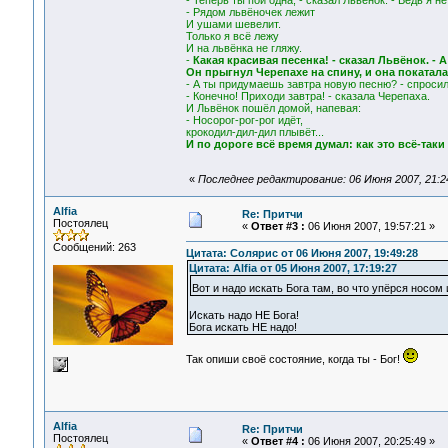
- Теперь ты пой одна, - сказал Львёнок. - Ведь я н
- Рядом львёночек лежит
И ушами шевелит.
Только я всё лежу
И на львёнка не гляжу.
-
Какая красивая песенка! - сказал Львёнок. - А
Он прыгнул Черепахе на спину, и она покатала
- А ты придумаешь завтра новую песню? - спросил
- Конечно! Приходи завтра! - сказала Черепаха.
И Львёнок пошёл домой, напевая:
- Носорог-рог-рог идёт,
крокодил-дил-дил плывёт...
И по дороге всё время думал: как это всё-таки
«
Последнее редактирование: 06 Июня 2007, 21:24:
Alfia
Re: Притчи
Постоялец
«
Ответ #3 :
06 Июня 2007, 19:57:21 »
Сообщений: 263
Цитата: Солярис от 06 Июня 2007, 19:49:28
Цитата: Alfia от 05 Июня 2007, 17:19:27
Вот и надо искать Бога там, во что упёрся носом
Искать надо НЕ Бога!
Бога искать НЕ надо!
Так опиши своё состояние, когда ты - Бог!
Alfia
Re: Притчи
Постоялец
«
Ответ #4 :
06 Июня 2007, 20:25:49 »