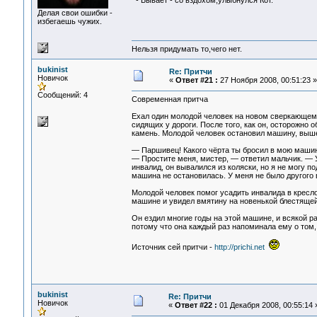
- Бывает - со вздохом,улыбнулся Кот.
Делая свои ошибки -
избегаешь чужих.
Нельзя придумать то,чего нет.
bukinist
Re: Притчи
Новичок
«
Ответ #21 :
27 Ноября 2008, 00:51:23 »
Сообщений: 4
Современная притча
Ехал один молодой человек на новом сверкающем 
сидящих у дороги. После того, как он, осторожно 
камень. Молодой человек остановил машину, вышел
— Паршивец! Какого чёрта ты бросил в мою машин
— Простите меня, мистер, — ответил мальчик. — 
инвалид, он вывалился из коляски, но я не могу п
машина не остановилась. У меня не было другого 
Молодой человек помог усадить инвалида в кресло
машине и увидел вмятину на новенькой блестящей
Он ездил многие годы на этой машине, и всякой р
потому что она каждый раз напоминала ему о том,
Источник сей притчи -
http://prichi.net
bukinist
Re: Притчи
Новичок
«
Ответ #22 :
01 Декабря 2008, 00:55:14 