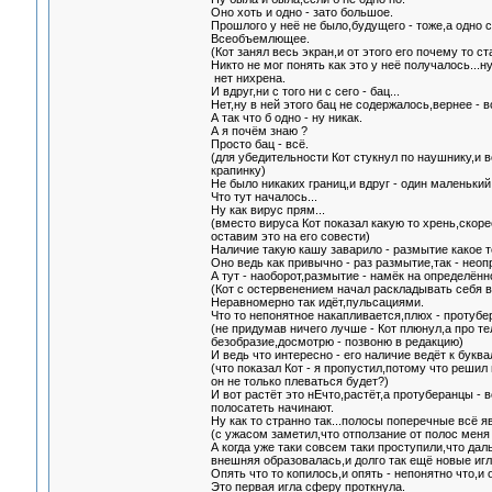
Оно хоть и одно - зато большое.
Прошлого у неё не было,будущего - тоже,а одно с
Всеобъемлющее.
(Кот занял весь экран,и от этого его почему то ст
Никто не мог понять как это у неё получалось...
нет нихрена.
И вдруг,ни с того ни с сего - бац...
Нет,ну в ней этого бац не содержалось,вернее - в
А так что б одно - ну никак.
А я почём знаю ?
Просто бац - всё.
(для убедительности Кот стукнул по наушнику,и в
крапинку)
Не было никаких границ,и вдруг - один маленький 
Что тут началось...
Ну как вирус прям...
(вместо вируса Кот показал какую то хрень,скоре
оставим это на его совести)
Наличие такую кашу заварило - размытие какое т
Оно ведь как привычно - раз размытие,так - неоп
А тут - наоборот,размытие - намёк на определённ
(Кот с остервенением начал раскладывать себя в
Неравномерно так идёт,пульсациями.
Что то непонятное накапливается,плюх - протубе
(не придумав ничего лучше - Кот плюнул,а про те
безобразие,досмотрю - позвоню в редакцию)
И ведь что интересно - его наличие ведёт к букв
(что показал Кот - я пропустил,потому что решил 
он не только плеваться будет?)
И вот растёт это нЕчто,растёт,а протуберанцы - в
полосатеть начинают.
Ну как то странно так...полосы поперечные всё я
(с ужасом заметил,что отползание от полос меня 
А когда уже таки совсем таки проступили,что даль
внешняя образовалась,и долго так ещё новые игл
Опять что то копилось,и опять - непонятно что,и 
Это первая игла сферу проткнула.