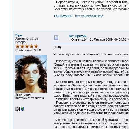
– Первая истина, – сказал суфий, – состоит в том, 
отпустить, если я скажу истину. Третья состоит в
Впечатление от этих слов было таково, что тиран
Три истины
- http://skazochki.info
Pipa
Re: Притчи
Администратор
«
Ответ #24 :
31 Января 2009, 06:04:51 »
Ветеран
(5=6)
Сообщений: 3660
Укажем здесь лишь в общих чертах этот закон, дл
Известно, что на ночной половине земного шара 
"Выдуйте мыльный пузырь, -- писал по этому пово
жизнь..."; размышляя над этим, великий русский 
вынес общие множители левой и правой частей за 
(7+2-9), получилось: 5=6. ...Лобачевский ослеп и в
Многие тела, от которых исходит свет, не являют
источников. Зеркала, электрические лампочки, па
фотоновых потоков, эти оптические проститутки,
является водная поверхность океанов, морей, озер,
Квантовая
шара. Вода -- вот главный виновник предрассудко
инструменталистка
Человек, просто чисто физически, не способен б
Первым, кто осознал всю катастрофичность данн
рапорты летели во все концы света, тонули вмес
смывали адресатов -- вода стояла на пути у отваж
убийцами из водяного пистолета: тяжелая водяная
До сих пор не изобретен вечный двигатель -- в 
захоронены без соблюдения соответствующих мер 
на человека, поражая Т-лимфоциты, деструктируя