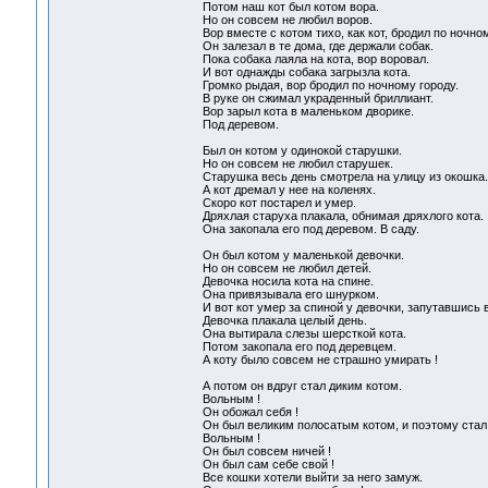
Потом наш кот был котом вора.
Но он совсем не любил воров.
Вор вместе с котом тихо, как кот, бродил по ночно
Он залезал в те дома, где держали собак.
Пока собака лаяла на кота, вор воровал.
И вот однажды собака загрызла кота.
Громко рыдая, вор бродил по ночному городу.
В руке он сжимал украденный бриллиант.
Вор зарыл кота в маленьком дворике.
Под деревом.
Был он котом у одинокой старушки.
Но он совсем не любил старушек.
Старушка весь день смотрела на улицу из окошка.
А кот дремал у нее на коленях.
Скоро кот постарел и умер.
Дряхлая старуха плакала, обнимая дряхлого кота.
Она закопала его под деревом. В саду.
Он был котом у маленькой девочки.
Но он совсем не любил детей.
Девочка носила кота на спине.
Она привязывала его шнурком.
И вот кот умер за спиной у девочки, запутавшись 
Девочка плакала целый день.
Она вытирала слезы шерсткой кота.
Потом закопала его под деревцем.
А коту было совсем не страшно умирать !
А потом он вдруг стал диким котом.
Вольным !
Он обожал себя !
Он был великим полосатым котом, и поэтому стал
Вольным !
Он был совсем ничей !
Он был сам себе свой !
Все кошки хотели выйти за него замуж.