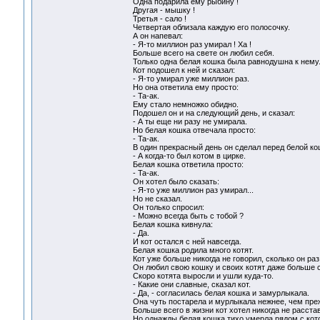
Одна подарила ему рыбину !
Другая - мышку !
Третья - сало !
Четвертая облизала каждую его полосочку.
А он напевал:
- Я-то миллион раз умирал ! Ха !
Больше всего на свете он любил себя.
Только одна белая кошка была равнодушна к нему
Кот подошел к ней и сказал:
- Я-то умирал уже миллион раз.
Но она ответила ему просто:
- Та-ак.
Ему стало немножко обидно.
Подошел он и на следующий день, и сказал:
- А ты еще ни разу не умирала.
Но белая кошка отвечала просто:
- Та-ак.
В один прекрасный день он сделал перед белой ко
- А когда-то был котом в цирке.
Белая кошка ответила просто:
- Та-ак.
Он хотел было сказать:
- Я-то уже миллион раз умирал...
Но не сказал.
Он только спросил:
- Можно всегда быть с тобой ?
Белая кошка кивнула:
- Да.
И кот остался с ней навсегда.
Белая кошка родила много котят.
Кот уже больше никогда не говорил, сколько он раз
Он любил свою кошку и своих котят даже больше 
Скоро котята выросли и ушли куда-то.
- Какие они славные, сказал кот.
- Да, - согласилась белая кошка и замурлыкала.
Она чуть постарела и мурлыкала нежнее, чем пре
Больше всего в жизни кот хотел никогда не расста
Но однажды белая кошка тихо умерла рядом с кот