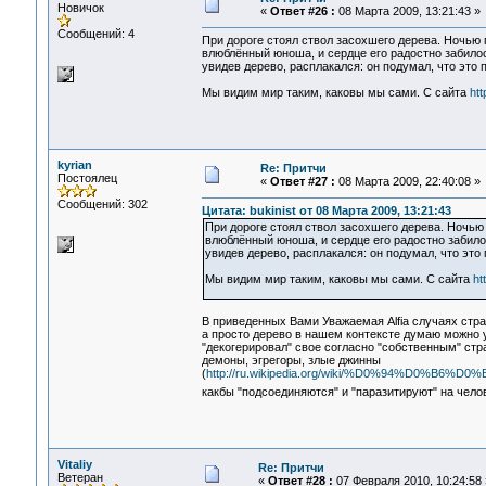
Новичок
«
Ответ #26 :
08 Марта 2009, 13:21:43 »
Сообщений: 4
При дороге стоял ствол засохшего дерева. Ночью п
влюблённый юноша, и сердце его радостно забило
увидев дерево, расплакался: он подумал, что это 
Мы видим мир таким, каковы мы сами. С сайта
htt
kyrian
Re: Притчи
Постоялец
«
Ответ #27 :
08 Марта 2009, 22:40:08 »
Сообщений: 302
Цитата: bukinist от 08 Марта 2009, 13:21:43
При дороге стоял ствол засохшего дерева. Ночью 
влюблённый юноша, и сердце его радостно забило
увидев дерево, расплакался: он подумал, что это
Мы видим мир таким, каковы мы сами. С сайта
ht
В приведенных Вами Уважаемая Alfia случаях стра
а просто дерево в нашем контексте думаю можно 
"декогерировал" свое согласно "собственным" стр
демоны, эгрегоры, злые джинны
(
http://ru.wikipedia.org/wiki/%D0%94%D0%B6
какбы "подсоединяются" и "паразитируют" на челов
Vitaliy
Re: Притчи
Ветеран
«
Ответ #28 :
07 Февраля 2010, 10:24:58 