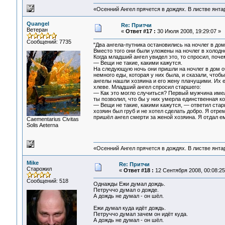
«Осенний Ангел прячется в дождях. В листве янтарн
Quangel
Re: Притчи
Ветеран
«
Ответ #17 :
30 Июля 2008, 19:29:07 »
Сообщений: 7735
"Два ангела-путника остановились на ночлег в дом
Вместо того они были уложены на ночлег в холодно
Когда младший ангел увидел это, то спросил, поче
— Вещи не такие, какими кажутся.
На следующую ночь они пришли на ночлег в дом оч
немного еды, которая у них была, и сказали, чтоб
ангелы нашли хозяина и его жену плачущими. Их 
хлеве. Младший ангел спросил старшего:
— Как это могло случиться? Первый мужчина имел 
ты позволил, что бы у них умерла единственная к
— Вещи не такие, какими кажутся, — ответил старш
хозяин был груб и не хотел сделать добро. Я отре
пришёл ангел смерти за женой хозяина. Я отдал ем
Сaementarius Civitas
Solis Aeterna
«Осенний Ангел прячется в дождях. В листве янтарн
Mike
Re: Притчи
Старожил
«
Ответ #18 :
12 Сентября 2008, 00:08:25
Сообщений: 518
Однажды Ежи думал дождь.
Петруччо думал о дожде.
А дождь не думал - он шёл.
Ежи думал куда идёт дождь.
Петруччо думал зачем он идёт куда.
А дождь не думал - он шёл.