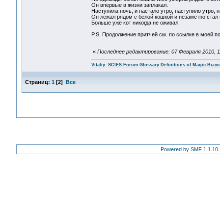
Он впервые в жизни заплакал.
Наступила ночь, и настало утро, наступило утро, н
Он лежал рядом с белой кошкой и незаметно стал
Больше уже кот никогда не оживал.
P.S. Продолжение притчей см. по ссылке в моей п
«
Последнее редактирование: 07 Февраля 2010, 11:
Vitaliy:
SCIES Forum
Glossary
Definitions of Magic
Высш
Страниц:
1
[
2
]
Все
Powered by SMF 1.1.10