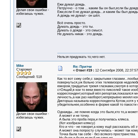
Ежи думал дождь.
Петруччо - о том ... каким бы он был,если бы дожд
Делая свои ошибки -
Ежи,если б не думал дождь...и каким бы был дождь 
избегаешь чужих.
А дождь не думал - он шёл.
Всё очень просто.
Думать дождь - это ты.
Думать о дожде - это смысл.
Не думать никак - это дождь.
Нельзя придумать то,чего нет.
Mike
Re: Притчи
Старожил
«
Ответ #19 :
12 Сентября 2008, 22:37:57
Сообщений: 518
Как то вот сижу себе,с закрытыми глазами...пообы
повернуться,уж больно этих телевизоров недолюб
юмором,тридцатью тремя глазками,смотря в которые
стОящий,в кои то веки вместо пикселей такое изо
корреспондент,который вёл репортаж,показался мн
личность,а как раз наоборот,непрерывно менял ко
Дикторша называла корреспондента Котом,хотя у м
убедительнее,особенно в форме какой то пакости
Однажды...не помню когда это было,кто то,а может
Делая свои ошибки -
А может и не точку.
избегаешь чужих.
А была это проба пера,и получилась клякса.
(Кот изобразил кляксу)
Кто и что - не говорит,а кому ещё рассказать об э
А может она попросту случилась - может так кому
Точка была так себе - без всякого пространства.
Ну была и была,если б не одно но.