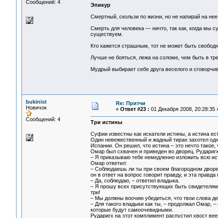
Сообщений: 4
Эпикур
Смертный, скользи по жизни, но не напирай на нее
Смерть для человека — ничто, так как, когда мы с
существуем.
Кто кажется страшным, тот не может быть свободн
Лучше не бояться, лежа на соломе, чем быть в тре
Мудрый выбирает себе друга веселого и сговорчив
bukinist
Re: Притчи
Новичок
«
Ответ #23 :
01 Декабря 2008, 20:28:35 
Сообщений: 4
Три истины
Суфии известны как искатели истины, а истина ест
Один невежественный и жадный тиран захотел одна
Испании. Он решил, что истина – это нечто такое
Омар был схвачен и приведен во дворец. Рударигх
– Я приказываю тебе немедленно изложить всю ист
Омар ответил:
– Соблюдаешь ли ты при своем благородном дворе
он в ответ на вопрос говорит правду, и эта правда
– Да, соблюдаю, – ответил владыка.
– Я прошу всех присутствующих быть свидетелями с
три!
– Мы должны воочию убедиться, что твои слова д
– Для такого владыки как ты, – продолжал Омар, –
которые будут самоочевидными.
Рударигх на этот комплимент распустил хвост вее