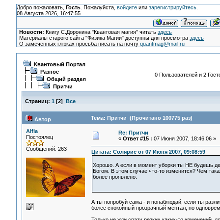
Добро пожаловать,
Гость
. Пожалуйста,
войдите
или
зарегистрируйтесь
.
08 Августа 2026, 16:47:55
Новости:
Книгу С.Доронина "Квантовая магия" читать
здесь
Материалы старого сайта "Физика Магии" доступны для просмотра
здесь
О замеченных глюках просьба писать на почту
quantmag@mail.ru
Квантовый Портал
Разное
0 Пользователей и 2 Гост
Общий раздел
Притчи
Страниц:
1
[
2
]
Все
Тема: Притчи (Прочитано 100775 раз)
Автор
Alfia
Re: Притчи
Постоялец
«
Ответ #15 :
07 Июня 2007, 18:46:06 »
Сообщений: 263
Цитата: Солярис от 07 Июня 2007, 09:08:59
Хорошо. А если в момент уборки ты НЕ будешь дел
Богом. В этом случае что-то изменится? Чем такая
более проявлено.
А ты попробуй сама - и понаблюдай, если ты различ
более спокойный прозрачный ментал, но одноврем
Только не жди сразу резких каких-то изменений, д