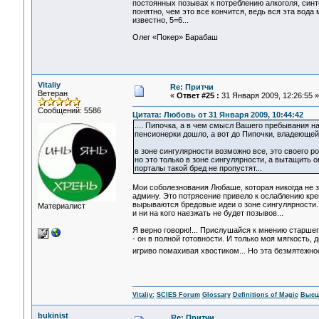
постоянных позывах к потреблению алкоголя, синт
понятно, чем это все кончится, ведь вся эта вода
известно, 5=6...
Олег «Покер» Барабаш
Vitaliy
Re: Притчи
Ветеран
«
Ответ #25 :
31 Января 2009, 12:26:55 »
Сообщений: 5586
Цитата: Любовь от 31 Января 2009, 10:44:42
.... Пипочка, а в чем смысл Вашего пребывания н
пенсионерки дошло, а вот до Пипочки, владеющей
в зоне сингулярности возможно все, это своего р
но это только в зоне сингулярности, а вытащить 
порталы такой бред не пропустят...
Мои соболезнования Любаше, которая никогда не з
админу. Это потрясение привело к ослаблению кр
вырываются бредовые идеи о зоне сингулярности. М
Материалист
и ни на кого наезжать не будет позывов...
Я верно говорю!... Прислушайся к мнению старшег
- он в полной готовности. И только моя мягкость, 
игриво помахивая хвостиком... Но эта безмятежно
Vitaliy:
SCIES Forum
Glossary
Definitions of Magic
Высш
bukinist
Re: Притчи