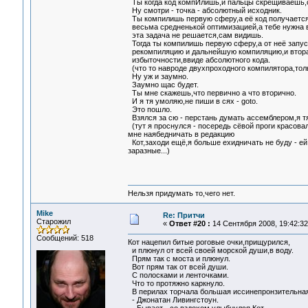
Ты когда код компИлишь,и пальцы скрещиваешь,
Ну смотри - точка - абсолютный исходник.
Ты компилишь первую сферу,а её код получается
весьма средненькой оптимизацией,а тебе нужна в
эта задача не решается,сам видишь.
Тогда ты компилишь первую сферу,а от неё запус
рекомпиляцию и дальнейшую компиляцию,и втора
избыточности,ввиде абсолютного кода.
(что то навроде двухпроходного компилятора,тольк
Ну уж и заумно.
Заумно щас будет.
Ты мне скажешь,что первично а что вторично.
И я тя умоляю,не пиши в сях - goto.
Это пошло.
Взялся за сю - перстань думать ассемблером,я тя
(тут я проснулся - посередь сёвой проги красовал
мне наябедничать в редакцию
Кот,заходи ещё,я больше ехидничать не буду - ей 
заразные...)
Нельзя придумать то,чего нет.
Mike
Re: Притчи
Старожил
«
Ответ #20 :
14 Сентября 2008, 19:42:32
Сообщений: 518
Кот нацепил битые роговые очки,прищурился,
и плюнул от всей своей морской души,в воду.
Прям так с моста и плюнул.
Вот прям так от всей души.
С полосками и ленточками.
Что то протяжно каркнуло.
В перилах торчала большая иссинепронзительная
- Джонатан Ливингстоун.