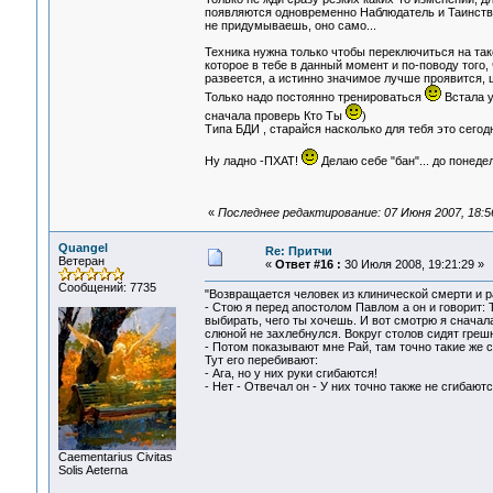
появляются одновременно Наблюдатель и Таинстве
не придумываешь, оно само...
Техника нужна только чтобы переключиться на так
которое в тебе в данный момент и по-поводу того,
развеется, а истинно значимое лучше проявится, ш
Только надо постоянно тренироваться
Встала у
сначала проверь Кто Ты
)
Типа БДИ , старайся насколько для тебя это сего
Ну ладно -ПХАТ!
Делаю себе "бан"... до понед
«
Последнее редактирование: 07 Июня 2007, 18:56:
Quangel
Re: Притчи
Ветеран
«
Ответ #16 :
30 Июля 2008, 19:21:29 »
Сообщений: 7735
"Возвращается человек из клинической смерти и р
- Стою я перед апостолом Павлом а он и говорит: 
выбирать, чего ты хочешь. И вот смотрю я сначала
слюной не захлебнулся. Вокруг столов сидят грешни
- Потом показывают мне Рай, там точно такие же ст
Тут его перебивают:
- Ага, но у них руки сгибаются!
- Нет - Отвечал он - У них точно также не сгибаютс
Сaementarius Civitas
Solis Aeterna