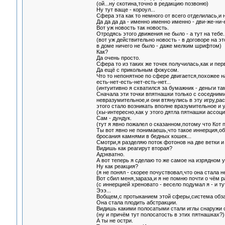
(ой...ну скотина,точно в редакцию позвоню)
Ну тут ваще - короул...
Сфера эта как то немного от всего отделилась,и 
Да да да да - именно именно именно - дви-же-ни-е 
Вот уж новость так новость.
Отродясь этого движения не было - а тут на тебе.
(вот уж действительно новость - в договоре на эт
в доме ничего не было - даже мелким шрифтом)
Как?
Да очень просто.
Сфера то из таких же точек получилась,как и пер
Да ещё с прикольным фокусом.
Что то непонятное по сфере двигается,похожее на
есть-нет-есть-нет-есть-нет...
(интуитивно я схватился за бумажник - деньги та
Сначала эти точки впятнашки только с соседними 
невразумительное,и они втянулись в эту игру,ра
этого стало возникать вполне вразумительное и 
(хы-интересно,как у этого дятла пятнашки ассоц
Сам - дундук.
(тут я явно пожалел о сказанном,потому что Кот 
Ты вот явно не понимаешь,что такое иннерция,об
бросания камнями в бедных кошек...
Смотри,я разделяю поток фотонов на две ветки и
Видишь как реагирут вторая?
Адэкватно.
А вот теперь я сделаю то же самое на изрядном у
Ну как реакция?
(я не понял - скорее почуствовал,что она стала н
Вот сбил меня,зараза,и я не помню почти о чём р
(с иннерцией хреновато - весело подумал я - и ту
Эээ...
Вобщем,с протыканием этой сферы,система обза
Она стала плодить абстракции.
Видишь какими полосатыми стали иглы снаружи
(ну и причём тут полосатость в этих пятнашках?)
А ты не остри.