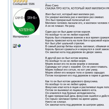
Сообщений: 5586
Йоко Сано
СКАЗКА ПРО КОТА, КОТОРЫЙ ЖИЛ МИЛЛИОН Р
Жил-был кот, который жил миллион раз.
Он умирал миллион раз и миллион раз оживал.
Это был прекрасный полосатый кот.
Миллион человек ласкали его, и миллион человек п
А он не плакал. Ни разу.
Один раз он был даже котом короля.
Но вообще-то он не любил королей.
Материалист
Король был отважным воином и все время сражал
Король привозил кота на поле боя в красивой корз
Кот был убит шальной стрелою.
В самый разгар битвы король заплакал, обнимая ег
Король бросил сражаться и вернулся в свой замок
Он закопал кота под деревом во дворе замка.
В другой раз он был котом моряка.
Но вообще-то он не любил моря.
Моряк возил его по всем морям и океанам.
Однажды кот упал с корабля. Он не умел плавать.
Моряк поймал его сетью, но кот уже умер.
Моряк обнял его мокрое тело и громко зарыдал.
Потом похоронил его под деревом в парке в далек
Как то он был котом циркового фокусника.
Но вообще-то он не любил цирка.
Фокусник клал кота в ящик и распиливал ящик поп
Потом он вынимал из ящика живого кота.
Он кланялся под бурные аплодисменты.
В один прекрасный день фокусник ошибся и дейст
Он горько заплакал прямо на арене цирка.
Никто не хлопал.
Он закопал кота под деревом за шатром цирка.