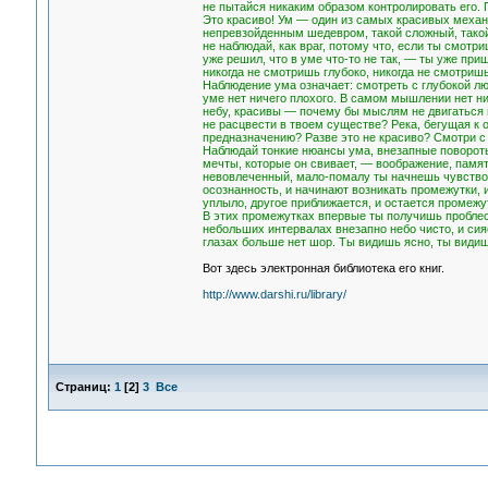
не пытайся никаким образом контролировать его. 
Это красиво! Ум — один из самых красивых механи
непревзойденным шедевром, такой сложный, тако
не наблюдай, как враг, потому что, если ты смотр
уже решил, что в уме что-то не так, — ты уже приш
никогда не смотришь глубоко, никогда не смотришь
Наблюдение ума означает: смотреть с глубокой лю
уме нет ничего плохого. В самом мышлении нет ни
небу, красивы — почему бы мыслям не двигаться
не расцвести в твоем существе? Река, бегущая к 
предназначению? Разве это не красиво? Смотри с
Наблюдай тонкие нюансы ума, внезапные повороты,
мечты, которые он свивает, — воображение, память
невовлеченный, мало-помалу ты начнешь чувствова
осознанность, и начинают возникать промежутки, 
уплыло, другое приближается, и остается промежу
В этих промежутках впервые ты получишь проблеск
небольших интервалах внезапно небо чисто, и сия
глазах больше нет шор. Ты видишь ясно, ты види
Вот здесь электронная библиотека его книг.
http://www.darshi.ru/library/
Страниц:
1
[
2
]
3
Все