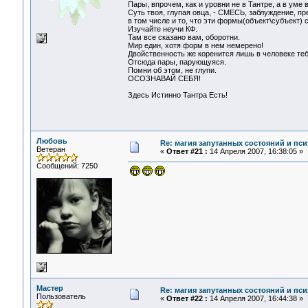
Пары, впрочем, как и уровни не в Тантре, а в уме 
Суть твоя, глупая овца, - СМЕСЬ, заблуждение, п
в том числе и то, что эти формы(объект\субъект) 
Изучайте неучи КФ.
Там все сказано вам, оборотни.
Мир един, хотя форм в нем немерено!
Двойственность же коренится лишь в человеке теб
Отсюда пары, парующуяся.
Помни об этом, не глупи.
ОСОЗНАВАЙ СЕБЯ!
Здесь Истинно Тантра Есть!
Любовь
Re: магия запутанных состояний и пси
Ветеран
«
Ответ #21 :
14 Апреля 2007, 16:38:05 »
Сообщений: 7250
Мастер
Re: магия запутанных состояний и пси
Пользователь
«
Ответ #22 :
14 Апреля 2007, 16:44:38 »