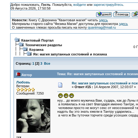
Добро пожаловать,
Гость
. Пожалуйста,
войдите
или
зарегистрируйтесь
.
09 Августа 2026, 17:50:58
Новости:
Книгу С.Доронина "Квантовая магия" читать
здесь
Материалы старого сайта "Физика Магии" доступны для просмотра
здесь
О замеченных глюках просьба писать на почту
quantmag@mail.ru
Квантовый Портал
Технические разделы
0 
Корзина
Re: магия запутанных состояний и психика
Страниц:
1
[
2
]
3
Все
Тема: Re: магия запутанных состояний и психи
Автор
Любовь
Re: магия запутанных состояний и пси
Ветеран
«
Ответ #15 :
14 Апреля 2007, 12:03:07 »
Сообщений: 7250
нуу... до моего мужичка Вам, сударь, как до Луны 
а появилась я на свет благодаря именно Тантре, но
человеки просто не могут секс от неосознанной тан
надоть бы это знать ежели в Тантру ударились...
а чего ж Вы туточки торчите среди усохших сердце