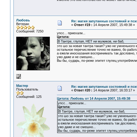
Любовь
Re: магия запутанных состояний и пси
Ветеран
«
Ответ #19 :
14 Апреля 2007, 15:49:38 »
Сообщений: 7250
упсс... приехали...
Цитата:
В Тантре, глупая, НЕТ ни мужиков, ни баб,
это шо за новая тантра такая? ужо не умненького
остальное перечисление точно не важно, бо работа
а ежели иносказания воспринимать так дословно, т
ужо даже и не смешно...
Вы бы, сударь, по-реже эпитет глупец употребляли 
Мастер
Re: магия запутанных состояний и пси
Пользователь
«
Ответ #20 :
14 Апреля 2007, 16:33:17 »
Сообщений: 125
Цитата: Любовь от 14 Апреля 2007, 15:49:38
упсс... приехали...
Цитата:
В Тантре, глупая, НЕТ ни мужиков, ни баб,
это шо за новая тантра такая? ужо не умненького
остальное перечисление точно не важно, бо работ
а ежели иносказания воспринимать так дословно, 
ужо даже и не смешно...
Вы бы, сударь, по-реже эпитет глупец употребляли 