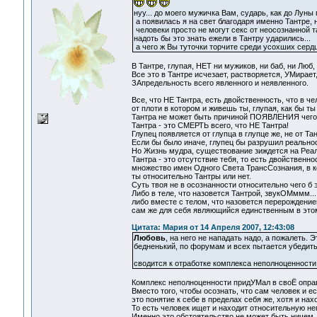
нуу... до моего мужичка Вам, сударь, как до Луны 
а появилась я на свет благодаря именно Тантре, н
человеки просто не могут секс от неосознанной та
надоть бы это знать ежели в Тантру ударились...
а чего ж Вы туточки торчите среди усохших сердц
В Тантре, глупая, НЕТ ни мужиков, ни баб, ни Люб
Все это в Тантре исчезает, растворяется, УМирает
ЗАпредельность всего явленного и неявленного.
Все, что НЕ Тантра, есть двойственность, что в чел
от плоти в котором и живешь ты, глупая, как бы т
Тантра не может быть причиной ПОЯВЛЕНИЯ чего 
Тантра - это СМЕРТЬ всего, что НЕ Тантра!
Глупец появляется от глупца в глупце же, не от Та
Если бы было иначе, глупец бы разрушил реальнос
Но Жизнь мудра, существование зиждется на Реаль
Тантра - это отсутствие тебя, то есть двойственн
множество имен Одного Света ТрансСознания, в к
ты относительно Тантры или нет.
Суть твоя не в осознанности относительно чего б э
Либо в теле, что назовется Тантрой, звукОМммм..
либо вместе с телом, что назовется перерождением
сам же для себя являющийся единственным в это
Цитата: Мария от 14 Апреля 2007, 12:43:08
Любовь
, на него не нападать надо, а пожалеть. 
бедненький, по форумам и всех пытается убедить
сводится к отработке комплекса неполноценност
Комплекс неполноценности придУМал в своЁ опра
Вместо того, чтобы осознать, что сам человек и е
это понятие к себе в пределах себя же, хотя и на
То есть человек ищет и находит относительную не
Именно это обстоятельство не может быть ничем,