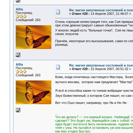
Alfia
Re: магия запутанных состояний и пси
Постоялец
«
Ответ #28 :
14 Апреля 2007, 21:48:07 »
Сообщений: 263
Очень хорошая иллюстрация того, как Сия прикрыв
при этом демонстрирует самые обыкновенные "че
У многих людей есть "больные точки", Сия не лиш
своих лозунгов.
Причём, некоторые его высказывания, сами по себ
разница.
Alfia
Re: магия запутанных состояний и пси
Постоялец
«
Ответ #29 :
15 Апреля 2007, 00:51:32 »
Сообщений: 263
Боже, когда почитаешь настоящего Мастера, Бхаг
жуткого месива, которое нам предлагает "Мастер
Я всё ж способна какие-то тонкие вибрации чувст
Звук Божественный, о котором Сия пишет, но сам 
Вот что Ошо пишет, например, про Ум и Не-Ум :
...
Что же делать? — это важный вопрос. Наблюдай. Н
сделает? Это будет ум, борющийся сам с собой; т
одна будет пытаться быть начальником, «царем го
тебя с ума. Не пытайся остановить ум или мышлен
как ему угодно быстро;