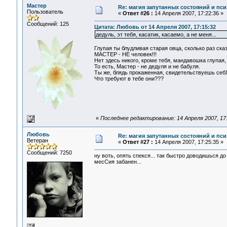
Мастер
Re: магия запутанных состояний и пси
Пользователь
«
Ответ #26 :
14 Апреля 2007, 17:22:36 »
Сообщений: 125
Цитата: Любовь от 14 Апреля 2007, 17:15:32
дедуль, эт тебя, касатик, касаемо, а не меня...
Глупая ты блудливая старая овца, сколько раз ск
МАСТЕР - НЕ человек!!!
Нет здесь никого, кроме тебя, мандавошка глупая,
То есть, Мастер - не дедуля и не бабуля.
Ты же, блядь прокаженная, свидетельствуешь себ
Что требуют в тебе они???
«
Последнее редактирование: 14 Апреля 2007, 17
Любовь
Re: магия запутанных состояний и пси
Ветеран
«
Ответ #27 :
14 Апреля 2007, 17:25:35 »
Сообщений: 7250
ну воть, опять спекся... так быстро доводишься до
месСия забанен...