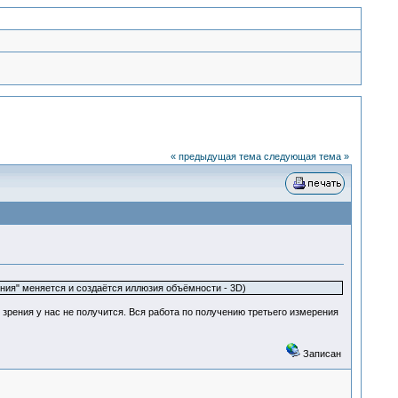
« предыдущая тема
следующая тема »
ния" меняется и создаётся иллюзия объёмности - 3D)
о зрения у нас не получится. Вся работа по получению третьего измерения
Записан