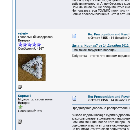
Слова предназначены для лучшего пон
действительности. А, приближаясь к 
Чем мы были бы, не введи понятия ско
Но пользоваться ТОЛЬКО понятиями - э
новые способы познания. Это и есть 
valeriy
Re: Precognition and Psych
Глобальный модератор
«
Ответ #155 :
14 Декабря 20
Ветеран
Цитата: Корнак7 от 14 Декабря 2012, 
Сообщений: 4167
Что такое табуретка вообще?
Табуретка - это то, что совсем недав
Корнак7
Re: Precognition and Psych
Модератор своей темы
«
Ответ #156 :
14 Декабря 20
Ветеран
Предвидение довольно распространенн
Сообщений: 959
"Около недели назад,я курил гидропо
алкоголь,сигареты,энергетики,наркоти
намного меньше, после чего не прошло
ощущения,мысли в голове,окружающие зв
не понимал что это люди,вещи,тогда он