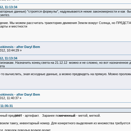
2, 11:13:34
раторные данные) "строятся формулы", надумываются некие закономерности и как бы
синтез.
ение. Мы можем рассчитать траекторию движения Земли вокруг Солнца, но ПРЕДСТАВ
карты и местности
okinesis - after Daryl Bem
12, 10:44:29 »
2, 11:13:34
изнакам. Назначить конец света на 21.12.12 можно и не сложно, но вот назначенное д
ета
-то вычислить, зная исходные данные, а можно предвидеть на прямую. Можно проложи
okinesis - after Daryl Bem
12, 11:40:37 »
11:35:31
мет
енный пред
- артефакт. Заранее по
меченный
- метой, меткой.
оили тамгу, инвентарный номер. Для конкретного выделения из множества требуется к 
од поводок поводья водило водит.