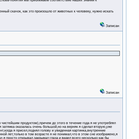
слова-понятия мы приближаем соответствие наших знаний к
нный скачок, как это произошло от животных к человеку, нужно искать
Записан
Записан
чистейшим продуктом),причем до этого в течение года я не употреблял
я затяжка оказалась очень большой,но на верняк я сделал вторую,уже
т,когда я присел,поднял голову и увиденная картинка,внутренние
иной лет,только в том возрасте я не понимал,что в этом сне изображено,я
»,я просто открывал,закрывал глаза и видел всего несколько как бы