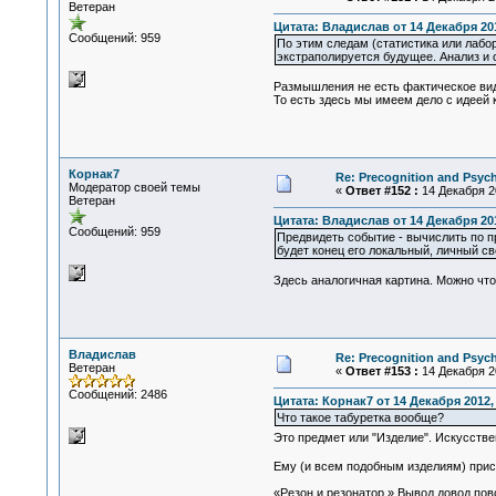
Ветеран
Цитата: Владислав от 14 Декабря 201
Сообщений: 959
По этим следам (статистика или лабо
экстраполируется будущее. Анализ и 
Размышления не есть фактическое вид
То есть здесь мы имеем дело с идеей 
Корнак7
Re: Precognition and Psych
Модератор своей темы
«
Ответ #152 :
14 Декабря 20
Ветеран
Цитата: Владислав от 14 Декабря 201
Сообщений: 959
Предвидеть событие - вычислить по пр
будет конец его локальный, личный св
Здесь аналогичная картина. Можно что
Владислав
Re: Precognition and Psych
Ветеран
«
Ответ #153 :
14 Декабря 20
Сообщений: 2486
Цитата: Корнак7 от 14 Декабря 2012, 
Что такое табуретка вообще?
Это предмет или "Изделие". Искусств
Ему (и всем подобным изделиям) присв
«Резон и резонатор.» Вывод довод пов