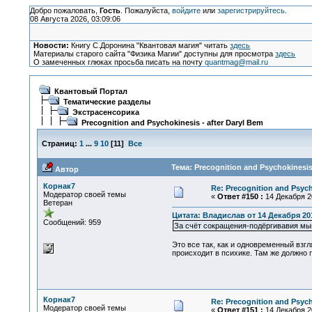
Добро пожаловать,
Гость
. Пожалуйста,
войдите
или
зарегистрируйтесь
.
08 Августа 2026, 03:09:06
Новости:
Книгу С.Доронина "Квантовая магия" читать
здесь
Материалы старого сайта "Физика Магии" доступны для просмотра
здесь
О замеченных глюках просьба писать на почту
quantmag@mail.ru
Квантовый Портал
Тематические разделы
Экстрасенсорика
Precognition and Psychokinesis - after Daryl Bem
Страниц:
1
...
9
10
[
11
]
Все
Тема: Precognition and Psychokinesis
Автор
Корнак7
Re: Precognition and Psych
Модератор своей темы
«
Ответ #150 :
14 Декабря 20
Ветеран
Цитата: Владислав от 14 Декабря 201
Сообщений: 959
За счёт сокращения-подёргивавия мыш
Это все так, как и одновременный взгл
происходит в психике. Там же должно 
Корнак7
Re: Precognition and Psych
Модератор своей темы
«
Ответ #151 :
14 Декабря 20