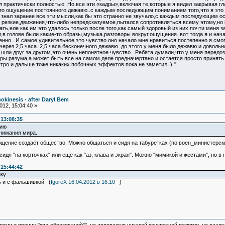
 практически полностью. Но все эти «кадры»,включая те,которые я видел закрывая гла
это ощущение постоянного дежавю..с каждым последующим пониманием того,что я это 
 знал заранее все эти мысли,как бы это странно не звучало,с каждым последующим о
 резкие,движения,что-либо непредсказуемое,пытался сопротивляться всему этому,но 
ть,еле как им это удалось только после того,как самый здоровый из них почти меня з
в голове были какие-то образы,музыка,разговоры вокруг,ощущения..вот тогда я и нача
но.. И самое удивительное,это чувство оно начало мне нравиться,постепенно я смог г
рез 2,5 часа. 2,5 часа бесконечного дежавю..до этого у меня было дежавю и довольно
 шли друг за другом,это очень непонятное чувство.. Ребята думали,что у меня передоз
ры разума,а может быть все на самом деле предначертано и остается просто принять 
 утро и дальше тоже никаких побочных эффектов пока не заметил=) "
okinesis - after Daryl Bem
12, 15:04:40 »
13:08:35
нию
нимания мира.
щение создаёт общество. Можно общаться и сидя на табуретках (по воен_министерс
 сидя "на корточках" или ещё как "аз, клава и экран". Можно "мимикой и жестами", но
15:44:42
ику
ь и с фальшивкой. (
IgoreX 16.04.2012 в 16:10
)