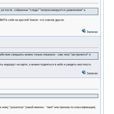
 уж после собранные "следы" "аппроксимируется уравнением" и
ИТЬ себя на круглой Земле -это совсем другое.
Записан
ействие свершить можно только локально - сам типа "застрелится" и
ть маршрут на карте, а можно подняться в небо и увидеть местность
Записан
нему "указатель" (какой именно - "имя" или признак по классификации).