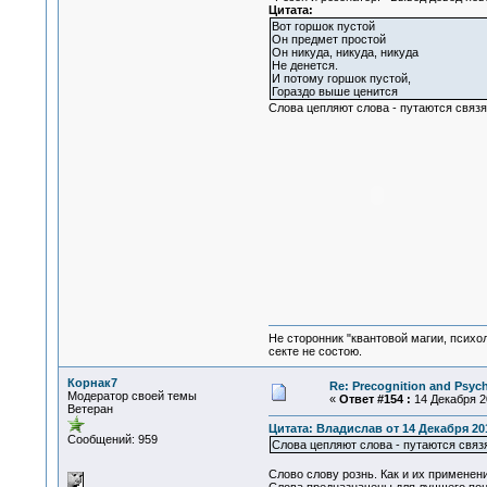
Цитата:
Вот горшок пустой
Он предмет простой
Он никуда, никуда, никуда
Не денется.
И потому горшок пустой,
Гораздо выше ценится
Слова цепляют слова - путаются связя
Не сторонник "квантовой магии, психо
секте не состою.
Корнак7
Re: Precognition and Psych
Модератор своей темы
«
Ответ #154 :
14 Декабря 20
Ветеран
Цитата: Владислав от 14 Декабря 201
Сообщений: 959
Слова цепляют слова - путаются связ
Слово слову рознь. Как и их применен