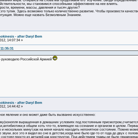
имания мира. Опираясь на слова мы продолжаем его изучение. Вводя определенные 
действительности, мы становимся способными эффективнее на нее влиять.
рости, времени, массы, давления и тысяч других?
то тупик. Здесь возможно только количественно развитие. Чтобы произвести качестве
интуиция. Можно еще назвать Безмолвным Знанием.
okinesis - after Daryl Bem
12, 14:07:34 »
11:35:31
но руководило Российской Армией
okinesis - after Daryl Bem
12, 14:44:42 »
ое явление и оно может даже быть вызванно искусственно:
нику(конопля выращенная в домашних условиях под постоянным присмотром,считается 
ки,антибиотики,в общем хоть что-то, влияющее на сознание и организм в целом. Перва
 и нескольких минут,как на меня начало находить непонятное состояние. Помню момен
уки..все это я видел во сне в детстве,когда мне было где-то от года до двух с полов
 состоял просто из деталей,как конструктор. Под действием травы,не было «видеоряда