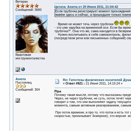
Ветеран
Цитата: Анюта от 20 Июня 2011, 21:04:42
Сообщений: 3660
Если трубочка регистрирует момент прохождения с
живём здесь и сейчас, а прошедшее только помни
Время не может течь через трубочки
,
- это уже зарубка на временной оси. Если бы врем
трубочка?". Она что же, сама находится в безвре
Нужно воспитывать в себе самоконтроль, фильтр
(посредством речи или письменных собщений) сви
Квантовая
инструменталистка
Анюта
Re: Гипотезы физических носителей Души,
Постоялец
«
Ответ #921 :
21 Июня 2011, 14:15:24 »
Сообщений: 304
Pipa
Почему такая мысля, потому что высказаны предп
Через, не через трубочки, не суть, поток течёт че
говорит о том, что они выполняют задачу текуще
момента, самым активным реагированием, самым
Про поток времени, и про то, что поток и есть т
скоростью, пронизывает 3хмерное), это версия м