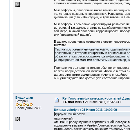
случаях появления таких редких мыслеформ, сущ
Мыслеформы, способные также влиять на ход истор
те, которые названы откровениями. Навскидку, з
цивилизации (это и Конфуций, и Аристотель, и Пл
Мыслеформы помельче корректируют развитие чело
истории. И так далее, вплоть до калейдоскопиче
той мере, в какой способны корректировать повед
или "правильный пацан".
В целом, проявление сознания в срезе человечес
Цитата:
Так, на протяжении человеческой истории войны 
состоянию, в котором конфликты и социальные в
объяснить, как распространяется информация по 
инициироваться малыми событиями (например, ка
Проявление сознания в голове обычного человека
всякой несущественной мелочи. Именно в этом см
делать этот поток ламинарным (очень спокойное те
они утверждают, что достигнуто состояние нирван
Владислав
Re: Гипотезы физических носителей Души,
Ветеран
«
Ответ #916 :
21 Июня 2011, 10:32:44 »
Сообщений: 2486
Цитата: valeriy от 21 Июня 2011, 10:09:09
турбулентный поток
ламинарный..
Хм. Ваши рассуждения в терминах "Рейнольдса" в
подозрение вызвал и Артём-Ахимса, если он Аши
Встречалось также dvaleriy на каком-то форуме "и