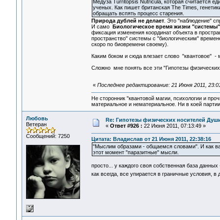
Медуза Turritopsis Nutricula, которая считаетс
ученых. Как пишет британская The Times, генетик
обращать вспять процесс старения.
Природа дублей не делает
. Это "наблюдение" с
И само
Биологическое время жизни "системы"
фиксация изменения координат объекта в пространс
пространство" системы с "биологическим" временем
скоро по биовремени своему).
Каким боком и сюда влезает слово "квантовое" - м
Сложно мне понять все эти "Гипотезы физических 
«
Последнее редактирование: 21 Июня 2011, 23:0
Не сторонник "квантовой магии, психологии и проч
материальное и нематериальное. Ни в коей партии
Любовь
Re: Гипотезы физических носителей Души,
Ветеран
«
Ответ #926 :
22 Июня 2011, 07:13:49 »
Сообщений: 7250
Цитата: Владислав от 21 Июня 2011, 22:38:16
"Мыслим образами - общаемся словами". И как в
этот момент "паразитные" мысли.
просто... у каждого своя собственная база данны
как всегда, все упирается в граничные условия, 