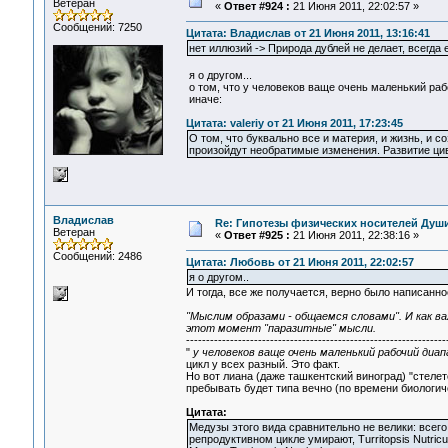
Ветеран
«
Ответ #924 :
21 Июня 2011, 22:02:57 »
Сообщений: 7250
Цитата: Владислав от 21 Июня 2011, 13:16:41
нет иллюзий -> Природа дублей не делает, всегда 
я о другом...
о том, что у человеков ваще очень маленький рабо
иначе:
Цитата: valeriy от 21 Июня 2011, 17:23:45
О том, что буквально все и материя, и жизнь, и с
произойдут необратимые изменения. Развитие цив
Владислав
Re: Гипотезы физических носителей Души,
Ветеран
«
Ответ #925 :
21 Июня 2011, 22:38:16 »
Сообщений: 2486
Цитата: Любовь от 21 Июня 2011, 22:02:57
я о другом..
И тогда, все же получается, верно было написанн
"Мыслим образами - общаемся словами". И как в
этот момент "паразитные" мысли.
-----------------------------------------------------------------
"
у человеков ваще очень маленький рабочий диап
цикл у всех разный. Это факт.
Но вот лиана (даже ташкентский виноград) "стелетс
пребывать будет типа вечно (по времени биологич
Цитата:
Медузы этого вида сравнительно не велики: всего
репродуктивном цикле умирают, Turritopsis Nutricul