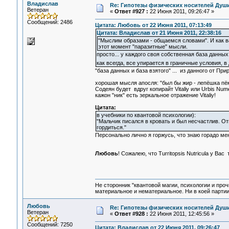
Владислав
Re: Гипотезы физических носителей Души,
Ветеран
«
Ответ #927 :
22 Июня 2011, 09:26:47 »
Сообщений: 2486
Цитата: Любовь от 22 Июня 2011, 07:13:49
Цитата: Владислав от 21 Июня 2011, 22:38:16
"Мыслим образами - общаемся словами". И как в
этот момент "паразитные" мысли.
просто... у каждого своя собственная база данны
как всегда, все упирается в граничные условия, 
"база данных и база взятого" ... из данного от При
хорошая мысля апосля: "был бы жир - лепёшка пёк, 
Содеян будет вдруг копирайт Vitaliy или Urbis Num
кажон "ник" есть зеркальное отражение Vitaliy!
Цитата:
в учебники по квантовой психологии):
"Мальчик писался в кровать и был несчастлив. От
гордиться."
Персонально лично я горжусь, что знаю горадо мен
Любовь
! Сожалею, что Turritopsis Nutricula у Ва
Не сторонник "квантовой магии, психологии и проч
материальное и нематериальное. Ни в коей партии
Любовь
Re: Гипотезы физических носителей Души,
Ветеран
«
Ответ #928 :
22 Июня 2011, 12:45:56 »
Сообщений: 7250
Цитата: Владислав от 22 Июня 2011, 09:26:47