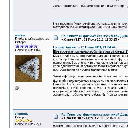
Делать поток мыслей ламинарным - помните про "д
Не сторонник "квантовой магии, психологии и проч
материальное и нематериальное. Ни в коей партии
valeriy
Re: Гипотезы физических носителей Души,
Глобальный модератор
«
Ответ #917 :
21 Июня 2011, 11:33:15 »
Ветеран
Цитата: Анюта от 20 Июня 2011, 21:04:42
Сообщений: 4167
Вот прочла я про микротрубочки в живой клетке. 
Микротрубочки многофункциональны. Прежде всего
как вы правильно заметили, они выполняют функци
назначения. Замечено, что в одноклеточных органи
сети одноклеточный организм может обучаться да
протосознания на уровне единичных клеток.
Хамерофф идет еще дальше. Он объявляет, что ми
функций, индуцируемых вакуумом на масштабах П
Пенроуз. Суть заморочек в том, что сознание - 
принимают эти воззрения "на ура". Однако сущес
поверхности. Мозг все же является тепловой хим
эффектов, чтобы их можно было бы "так запросто
Любовь
Re: Гипотезы физических носителей Души,
Ветеран
«
Ответ #918 :
21 Июня 2011, 12:16:10 »
Сообщений: 7250
valeriy
, просто некоторым очень сложно осознать 