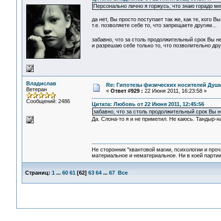
Персонально лично я горжусь, что знаю горадо ме
да нет, Вы просто поступает так же, как те, кого 
т.е. позволяете себе то, что запрещаете другим...
забавно, что за столь продолжительный срок Вы н
и разрешаю себе только то, что позволительно дру
Владислав
Re: Гипотезы физических носителей Души,
Ветеран
«
Ответ #929 :
22 Июня 2011, 16:23:58 »
Сообщений: 2486
Цитата: Любовь от 22 Июня 2011, 12:45:56
забавно, что за столь продолжительный срок Вы 
Да. Слона-то я и не приметил. Не каюсь. Тандыр-н
Не сторонник "квантовой магии, психологии и проч
материальное и нематериальное. Ни в коей партии
Страниц:
1
...
60
61
[
62
]
63
64
...
67
Все