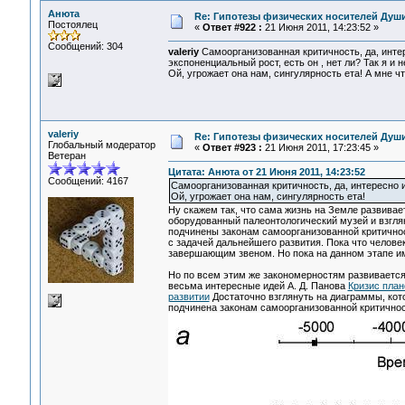
Анюта
Re: Гипотезы физических носителей Души,
Постоялец
«
Ответ #922 :
21 Июня 2011, 14:23:52 »
Сообщений: 304
valeriy
Самоорганизованная критичность, да, интер
экспоненциальный рост, есть он , нет ли? Так я и н
Ой, угрожает она нам, сингулярность ета! А мне что
valeriy
Re: Гипотезы физических носителей Души,
Глобальный модератор
«
Ответ #923 :
21 Июня 2011, 17:23:45 »
Ветеран
Цитата: Анюта от 21 Июня 2011, 14:23:52
Сообщений: 4167
Самоорганизованная критичность, да, интересно и
Ой, угрожает она нам, сингулярность ета!
Ну скажем так, что сама жизнь на Земле развивае
оборудованный палеонтологический музей и взгля
подчинены законам самоорганизованной критичност
с задачей дальнейшего развития. Пока что челове
завершающим звеном. Но пока на данном этапе им
Но по всем этим же закономерностям развивается
весьма интересные идей А. Д. Панова
Кризис план
развитии
Достаточно взглянуть на диаграммы, кот
подчинена законам самоорганизованной критично