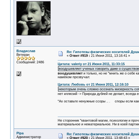
Владислав
Re: Гипотезы физических носителей Души,
Ветеран
«
Ответ #919 :
21 Июня 2011, 13:16:41 »
Сообщений: 2486
Цитата: valeriy от 21 Июня 2011, 11:33:15
воодушевляет ученых говорить даже о существов
воодушевляет
и только, но не "мнить же о себе 
намёком прозвучал:
Цитата: Любовь от 21 Июня 2011, 12:16:10
некоторым очень сложно осознать мизерность со
нет иллюзий -> Природа дублей не делает, всегда е
"Ах оставьте ненужные ссоры .. .
споры если как
Не сторонник "квантовой магии, психологии и проч
материальное и нематериальное. Ни в коей партии
Pipa
Re: Гипотезы физических носителей Души,
Администратор
«
Ответ #920 :
21 Июня 2011, 13:48:43 »