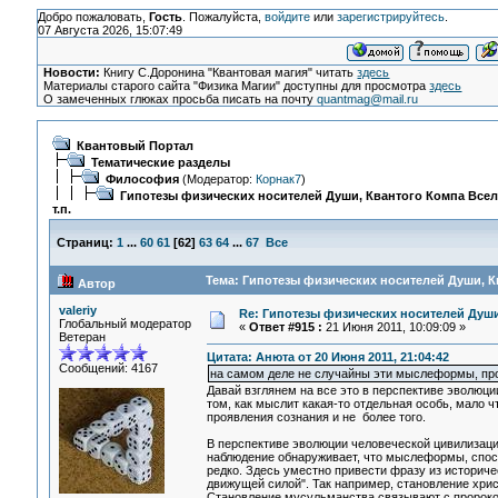
Добро пожаловать,
Гость
. Пожалуйста,
войдите
или
зарегистрируйтесь
.
07 Августа 2026, 15:07:49
Новости:
Книгу С.Доронина "Квантовая магия" читать
здесь
Материалы старого сайта "Физика Магии" доступны для просмотра
здесь
О замеченных глюках просьба писать на почту
quantmag@mail.ru
Квантовый Портал
Тематические разделы
Философия
(Модератор:
Корнак7
)
Гипотезы физических носителей Души, Квантого Компа Все
т.п.
Страниц:
1
...
60
61
[
62
]
63
64
...
67
Все
Тема: Гипотезы физических носителей Души, Кв
Автор
valeriy
Re: Гипотезы физических носителей Души,
Глобальный модератор
«
Ответ #915 :
21 Июня 2011, 10:09:09 »
Ветеран
Цитата: Анюта от 20 Июня 2011, 21:04:42
Сообщений: 4167
на самом деле не случайны эти мыслеформы, пр
Давай взглянем на все это в перспективе эволюци
том, как мыслит какая-то отдельная особь, мало 
проявления сознания и не более того.
В перспективе эволюции человеческой цивилизац
наблюдение обнаруживает, что мыслеформы, спос
редко. Здесь уместно привести фразу из историче
движущей силой". Так например, становление хри
Становление мусульманства связывают с пророко