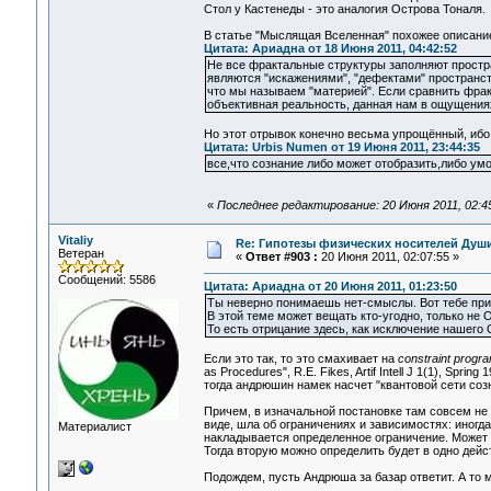
Стол у Кастенеды - это аналогия Острова Тоналя.
В статье "Мыслящая Вселенная" похожее описани
Цитата: Ариадна от 18 Июня 2011, 04:42:52
Не все фрактальные структуры заполняют простра
являются "искажениями", "дефектами" пространст
что мы называем "материей". Если сравнить фракт
объективная реальность, данная нам в ощущения
Но этот отрывок конечно весьма упрощённый, ибо 
Цитата: Urbis Numen от 19 Июня 2011, 23:44:35
все,что сознание либо может отобразить,либо ум
«
Последнее редактирование: 20 Июня 2011, 02:4
Vitaliy
Re: Гипотезы физических носителей Души,
Ветеран
«
Ответ #903 :
20 Июня 2011, 02:07:55 »
Сообщений: 5586
Цитата: Ариадна от 20 Июня 2011, 01:23:50
Ты неверно понимаешь нет-смыслы. Вот тебе при
В этой теме может вещать кто-угодно, только не 
То есть отрицание здесь, как исключение нашего
Если это так, то это смахивает на
constraint progr
as Procedures", R.E. Fikes, Artif Intell J 1(1), Sp
тогда андрюшин намек насчет "квантовой сети созна
Причем, в изначальной постановке там совсем не 
виде, шла об ограничениях и зависимостях: иногд
Материалист
накладывается определенное ограничение. Может о
Тогда вторую можно определить будет в одно дейс
Подождем, пусть Андрюша за базар ответит. А то 