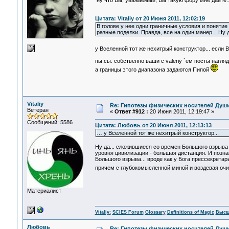
ну что Вы, уважаемый, Вы такую фору мне даете.
Цитата: Vitaliy от 20 Июня 2011, 12:02:19
В голове у нее одни граничные условия и понятие 
разные поделки. Правда, все на один манер... Ну да
у Вселенной тот же нехитрый конструктор... если 
пы.сы. собственно ваши с valeriy `ем посты нагл
а границы этого диапазона задаются Пипой
Vitaliy
Re: Гипотезы физических носителей Души,
Ветеран
«
Ответ #912 :
20 Июня 2011, 12:19:47 »
Сообщений: 5586
Цитата: Любовь от 20 Июня 2011, 12:13:13
… у Вселенной тот же нехитрый конструктор...
Ну да... сложившиеся со времен Большого взрыва 
уровня цивилизации - большая дистанция. И познан
Большого взрыва... вроде как у Бога прессекретарь.
причем с глубокомысленной миной и воздевая очи го
Материалист
Vitaliy:
SCIES Forum
Glossary
Definitions of Magic
Высш
Любовь
Re: Гипотезы физических носителей Души,