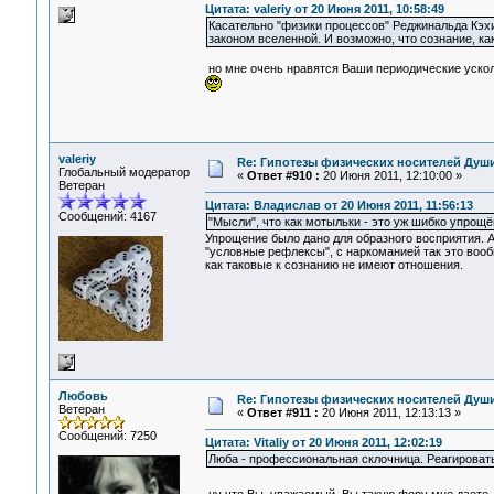
Цитата: valeriy от 20 Июня 2011, 10:58:49
Касательно "физики процессов" Реджинальда Кэхи
законом вселенной. И возможно, что сознание, ка
но мне очень нравятся Ваши периодические ускольз
valeriy
Re: Гипотезы физических носителей Души,
Глобальный модератор
«
Ответ #910 :
20 Июня 2011, 12:10:00 »
Ветеран
Цитата: Владислав от 20 Июня 2011, 11:56:13
Сообщений: 4167
"Мысли", что как мотыльки - это уж шибко упрощё
Упрощение было дано для образного восприятия. А 
"условные рефлексы", с наркоманией так это вооб
как таковые к сознанию не имеют отношения.
Любовь
Re: Гипотезы физических носителей Души,
Ветеран
«
Ответ #911 :
20 Июня 2011, 12:13:13 »
Сообщений: 7250
Цитата: Vitaliy от 20 Июня 2011, 12:02:19
Люба - профессиональная склочница. Реагировать 