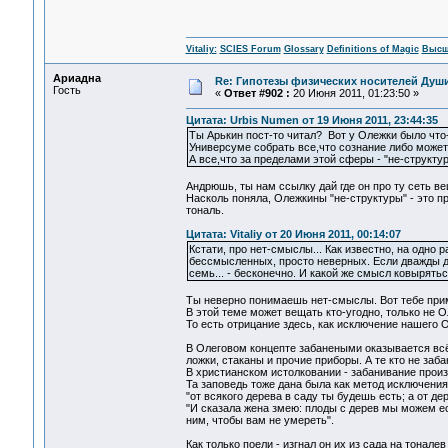
Vitaliy:
SCIES Forum
Glossary
Definitions of Magic
Высш
Ариадна
Re: Гипотезы физических носителей Души,
Гость
«
Ответ #902 :
20 Июня 2011, 01:23:50 »
Цитата: Urbis Numen от 19 Июня 2011, 23:44:35
Ты Арькин пост-то читал? Вот у Олежки было что-
Универсуме собрать все,что сознание либо может
А все,что за пределами этой сферы - "не-структур
Андрюшь, ты нам ссылку дай где он про ту сеть в
Насколь поняла, Олежкины "не-структуры" - это п
тональ.
Цитата: Vitaliy от 20 Июня 2011, 00:14:07
Кстати, про нет-смыслы... Как известно, на одно
бессмысленных, просто неверных. Если дважды дв
семь... - бесконечно. И какой же смысл ковырятьс
Ты неверно понимаешь нет-смыслы. Вот тебе при
В этой теме может вещать кто-угодно, только не 
То есть отрицание здесь, как исключение нашего 
В Олеговом концепте забанеными оказывается всё,
ложки, стаканы и прочие приборы. А те кто не заб
В христианском истолковании - забанивание произ
Та заповедь тоже дана была как метод исключения
"от всякого дерева в саду ты будешь есть; а от дер
"И сказала жена змею: плоды с дерев мы можем ест
ним, чтобы вам не умереть".
Как только поели - изгнал он их из сада на тонале