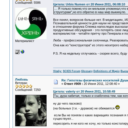
Сообщений: 5586
Цитата: Urbis Numen от 20 Июня 2011, 06:08:10
… Я только помню,что он мельком упоминал,что в
структурам",но его обратно в наш мир выкинуло.
Все понял, вопросов больше нет. В медитациях, 
Познавательной ценности для науки не представл
в отношении форума Олежка напоследок высказалс
продуктивные обсуждения - это потерять свое лицо
материалистов - читайте притчу про Генерала и по
Люба - профессиональная склочница. Реагировать н
Материалист
Она как из "конструктора" из этого нехитрого набо
P.S. Я на недельку отлучаюсь - скорее всего, буд
Vitaliy:
SCIES Forum
Glossary
Definitions of Magic
Высш
Любовь
Re: Гипотезы физических носителей Души,
Ветеран
«
Ответ #909 :
20 Июня 2011, 12:08:40 »
Сообщений: 7250
Цитата: valeriy от 20 Июня 2011, 10:58:49
Ты, дура набитая, только и озабочена тем, как ког
ну до чего ласково)
(на больных (т.е. - дураков) не обижаются
если Вы не поняли о каких вариациях познания я по
существуют...
пересорить я ни кого не хочу, но только констати