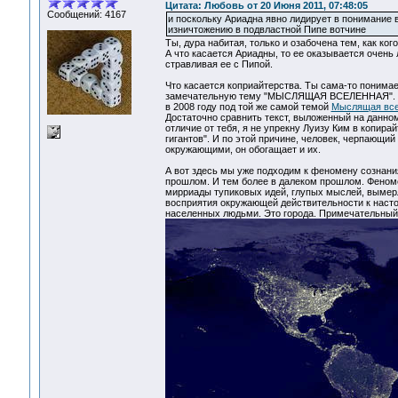
Цитата: Любовь от 20 Июня 2011, 07:48:05
Сообщений: 4167
и поскольку Ариадна явно лидирует в понимание 
изничтожению в подвластной Пипе вотчине
Ты, дура набитая, только и озабочена тем, как кого
А что касается Ариадны, то ее оказывается очень 
стравливая ее с Пипой.
Что касается коприайтерства. Ты сама-то понимае
замечательную тему "МЫСЛЯЩАЯ ВСЕЛЕННАЯ". Но б
в 2008 году под той же самой темой
Мыслящая все
Достаточно сравнить текст, выложенный на данно
отличие от тебя, я не упрекну Луизу Ким в копира
гигантов". И по этой причине, человек, черпающий
окружающими, он обогащает и их.
А вот здесь мы уже подходим к феномену сознания
прошлом. И тем более в далеком прошлом. Феномен
мирриады тупиковых идей, глупых мыслей, вымерл
восприятия окружающей действительности к настоя
населенных людьми. Это города. Примечательный