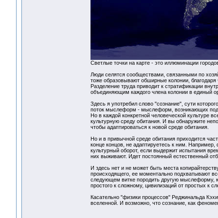
Светлые точки на карте - это иллюминации городов
Люди селятся сообществами, связанными по хозяй
тоже образовывают обширные колонии, благодаря 
Разделение труда приводит к стратификации внут
объединяющим каждого члена колонии в единый о
Здесь я употребил слово "сознание", сути которо
поток мыслеформ - мыслеформ, возникающих подоб
Но в каждой конкретной человеческой культуре вс
культурную среду обитания. И вы обнаружите непо
чтобы адаптироваться к новой среде обитания.
Но и в привычной среде обитания приходится част
конце концов, не адаптируетесь к ним. Например,
культурный оборот, если выдержит испытания вре
них выживают. Идет постоянный естественный от
И здесь нет и не может быть места копирайтерств
происходящего, ее моментально подхватывают все
следующем витке породить другую мыслеформу, ко
простого к сложному, цивилизаций от простых к сл
Касательно "физики процессов" Реджинальда Кэхи
вселенной. И возможно, что сознание, как феноме