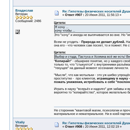
Владислав
Re: Гипотезы физических носителей Души,
Ветеран
«
Ответ #907 :
20 Июня 2011, 11:56:13 »
Сообщений: 2486
Цитата:
Я хочу ...
хочу чтобы ...
Это "хочу" и иногда не выпячивается во вне. Но "и
Всем не угодить -
Природа не делает дублей.
На 
она его - что человек сам посеет, то и пожнет. Не с
Цитата:
Выбор и стада, Пастуха и Хозяина всё же есть! Вн
"
Копирайт
" - обширнее понятие, но у каждого сво
только то, что "стыкуется" с внутренними разъём
"текущее" на данный момент осознание личности.
"Мысли", что как мотыльки - это уж шибко упрощё
проститутке - про клиентов,
играющему в науку 
пожать унижения, истребовать к себе "поклон
Играть в науку "всерьёз и надолго" для забавы и
вероятно то "копирайтство", которое желательно б
Не сторонник "квантовой магии, психологии и проч
материальное и нематериальное. Ни в коей партии
Vitaliy
Re: Гипотезы физических носителей Души,
Ветеран
«
Ответ #908 :
20 Июня 2011, 12:02:19 »