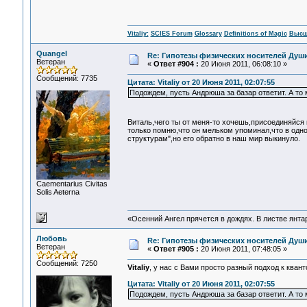
Vitaliy:
SCIES Forum
Glossary
Definitions of Magic
Высш
Quangel
Re: Гипотезы физических носителей Души,
Ветеран
«
Ответ #904 :
20 Июня 2011, 06:08:10 »
Сообщений: 7735
Цитата: Vitaliy от 20 Июня 2011, 02:07:55
Подождем, пусть Андрюша за базар ответит. А то 
Виталь,чего ты от меня-то хочешь,присоединяйся 
только помню,что он мельком упоминал,что в одно
структурам",но его обратно в наш мир выкинуло.
Сaementarius Civitas
Solis Aeterna
«Осенний Ангел прячется в дождях. В листве янтарн
Любовь
Re: Гипотезы физических носителей Души,
Ветеран
«
Ответ #905 :
20 Июня 2011, 07:48:05 »
Сообщений: 7250
Vitaliy
, у нас с Вами просто разный подход к ква
Цитата: Vitaliy от 20 Июня 2011, 02:07:55
Подождем, пусть Андрюша за базар ответит. А то 