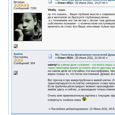
Ветеран
«
Ответ #913 :
20 Июня 2011, 14:27:43 »
Сообщений: 7250
Vitaliy
, мдаа...
ну что сказать... Ваши глубокие мысли о современ
да и менталом не брезгуете глубокомысленно...
а с познанием оно так же как с лесом: чем дальше
собственно познание - с количеством поступившей,
ерничать не стоит, все Ваше злословие только прот
Анюта
Re: Гипотезы физических носителей Души,
Постоялец
«
Ответ #914 :
20 Июня 2011, 21:04:42 »
Сообщений: 304
valeriy
На самом деле сознание - это всего-лишь
через некоторое время уступить место другому м
на самом деле не случайны эти мыслеформы, про
верно только то, что поток постоянный. Думаю, вся
Вот прочла я про микротрубочки в живой клетке. И
транспортируется по клетке синхронно этому проц
Если трубочка регистрирует момент прохождения с
живём здесь и сейчас, а прошедшее только помним
Очень мне привлекательна картина с текущим эфир
отвергнуть силёнок нима
«
Последнее редактирование: 21 Июня 2011, 00: