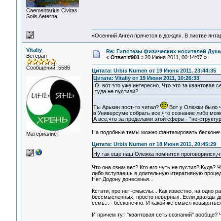
Сaementarius Civitas
Solis Aeterna
«Осенний Ангел прячется в дождях. В листве янтарн
Vitaliy
Re: Гипотезы физических носителей Души,
Ветеран
«
Ответ #901 :
20 Июня 2011, 00:14:07 »
Сообщений: 5586
Цитата: Urbis Numen от 19 Июня 2011, 23:44:35
Цитата: Vitaliy от 19 Июня 2011, 10:26:33
О, вот это уже интересно. Что это за квантовая 
туда не пустили?
Ты Арькин пост-то читал?
Вот у Олежки было ч
в Универсуме собрать все,что сознание либо мож
А все,что за пределами этой сферы - "не-структур
На подобные темы можно фантазировать бесконечн
Материалист
Цитата: Urbis Numen от 18 Июня 2011, 20:45:29
Ну так еще наш Олежка помнится проговорился,что
Что она означает? Кто его чуть не пустил? Куда? 
либо вступаешь в длительную итеративную процедуру
Нет Додону донесенья...
Кстати, про нет-смыслы... Как известно, на одно
бессмысленных, просто неверных. Если дважды два
семь... - бесконечно. И какой же смысл ковыряться
И причем тут "квантовая сеть сознаний" вообще? Ч