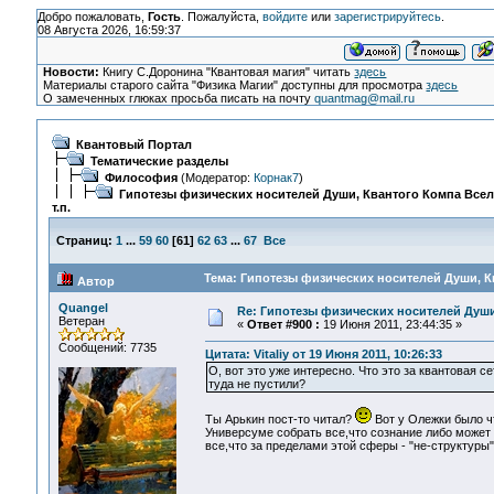
Добро пожаловать,
Гость
. Пожалуйста,
войдите
или
зарегистрируйтесь
.
08 Августа 2026, 16:59:37
Новости:
Книгу С.Доронина "Квантовая магия" читать
здесь
Материалы старого сайта "Физика Магии" доступны для просмотра
здесь
О замеченных глюках просьба писать на почту
quantmag@mail.ru
Квантовый Портал
Тематические разделы
Философия
(Модератор:
Корнак7
)
Гипотезы физических носителей Души, Квантого Компа Все
т.п.
Страниц:
1
...
59
60
[
61
]
62
63
...
67
Все
Тема: Гипотезы физических носителей Души, Кв
Автор
Quangel
Re: Гипотезы физических носителей Души,
Ветеран
«
Ответ #900 :
19 Июня 2011, 23:44:35 »
Сообщений: 7735
Цитата: Vitaliy от 19 Июня 2011, 10:26:33
О, вот это уже интересно. Что это за квантовая с
туда не пустили?
Ты Арькин пост-то читал?
Вот у Олежки было чт
Универсуме собрать все,что сознание либо может 
все,что за пределами этой сферы - "не-структуры"