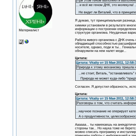
При этом геном выполнял и выполняе
... и всё же геном ДНК, это молекула! 
Не видит ли Виталий, что в принципе
Я думаю, тут принципиальная разница
химики установили в результате мног
информации о построении определенно
Материалист
структуре организма. Неудачные вариа
Работа живого организма с ДНК очень 
обладающий способностью расшифроват
носителе, однако, поди ж ты... Гениа
обнаружили на нем налет меди...
Цитата:
Цитата: Vitaliy от 15 Мая 2011, 12:58:
Природа к этому механизму пришла н
...не стоит, Виталь, "останавливать"
Природа не может куда-либо "придти
Согласен. Я допустил образность, исп
Цитата:
Цитата: Vitaliy от 15 Мая 2011, 12:58:
Разговоры о том, что считать информ
...научное познание не оперирует кат
А о продуктивности, целесообразност
Аааааа... ты намекаешь на анекдотиче
стороны так... Но наука тоже не берет
можно списать программу и инсталлиро
принципы работы с информацией и заимс