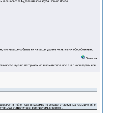
м и основателя Будапештского клуба Эрвина Ласло....
том, что никакое событие ни на каком уровне не является обособленным.
Записан
деляю вселенную на материальное и нематериальное. Ни в коей партии или
исталл". В ней он камня на камне не оставил от абсурных измышлений о
тур...как статистически регулируемых систем...