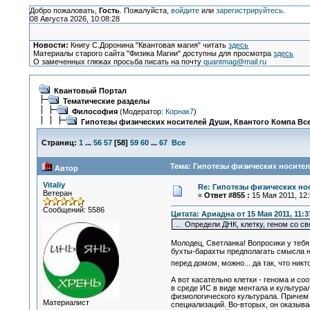
Добро пожаловать,
Гость
. Пожалуйста,
войдите
или
зарегистрируйтесь
.
08 Августа 2026, 10:08:28
Новости:
Книгу С.Доронина "Квантовая магия" читать
здесь
Материалы старого сайта "Физика Магии" доступны для просмотра
здесь
О замеченных глюках просьба писать на почту
quantmag@mail.ru
Квантовый Портал
Тематические разделы
Философия
(Модератор:
Корнак7
)
Гипотезы физических носителей Души, Квантого Компа Все
Страниц:
1
...
56
57
[
58
]
59
60
...
67
Все
Тема: Гипотезы физических носителе
Автор
Vitaliy
Re: Гипотезы физических нос
Ветеран
«
Ответ #855 :
15 Мая 2011, 12:
Сообщений: 5586
Цитата: Ариадна от 15 Мая 2011, 11:3
… Определи ДНК, клетку, геном со св
Молодец, Светланка! Вопросики у тебя
бухты-барахты предполагать смысла н
перед домом, можно... да так, что ник
А вот касательно клетки - генома и с
в среде ИС в виде ментала и культур
физиологического культурала. Причем 
Материалист
специализаций. Во-вторых, он оказыва