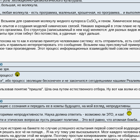
т роль эволюционно-физиологического культурала.
...большая, но молекула.
, любая молекула - есть программа, маленькая, крошечная, но программа... и выпол
. Возьмем для сравнения молекулу медного купороса CuSO
и геном. Химическое веще
4
их опытов и создания моделей химических связей. Никаких вариаций в этом плане не
го организма. Его структура (записываемый в нем код) меняются: для разных видов 
нты при этом гибнут без потомства, а удачные - идут дальше.
похожа на то как я излагаю принятую человеками систему: есть отправитель, есть соо
ь и правильно интерпретировать это сообщение. Возьмем наш пресловутый пример: "
льное-таки произведение. Этот процесс информационных взаимодействий совсем непохож
30
е зря.
 процесс!
", ибо процесс эволюции бесконечен и не закончился сегодняшними нашими Реалия
ользовав понятие "пришла". Шла она путем естественного отбора. Ну вот как волки из
30
ацию с сознания и передать ее в компы будущего, на мой взгляд, непродуктивны.
егориями непродуктивности. Наука должна ответить - возможно ли ЭТО, и как!
и и этических вопросах пусть решают политики... Это всё равно, что атомная бомба..
скую историю на банкете по случаю успешного испытания первой советской водородной
ся решать все чё ни попадя... Я на эту тему уже высказывался. Мозг каждого человека
вать на другом этой же модели. Поэтому простым копированием здесь не обойдешься.
твовать именно их для создания роботов... собственно, как и делалось до сих пор...