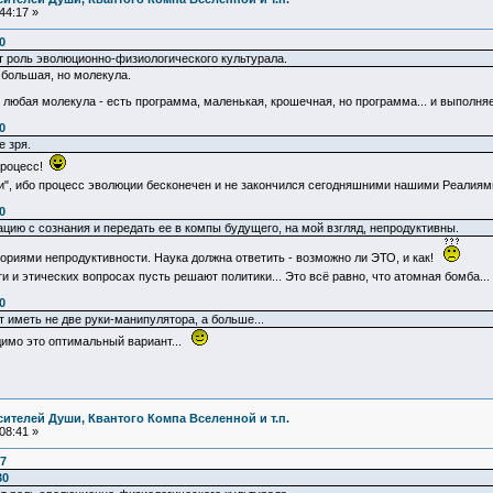
44:17 »
0
 роль эволюционно-физиологического культурала.
..большая, но молекула.
, любая молекула - есть программа, маленькая, крошечная, но программа... и выпол
0
 зря.
 процесс!
", ибо процесс эволюции бесконечен и не закончился сегодняшними нашими Реалия
0
цию с сознания и передать ее в компы будущего, на мой взгляд, непродуктивны.
егориями непродуктивности. Наука должна ответить - возможно ли ЭТО, и как!
 и этических вопросах пусть решают политики... Это всё равно, что атомная бомба..
0
 иметь не две руки-манипулятора, а больше...
идимо это оптимальный вариант...
ителей Души, Квантого Компа Вселенной и т.п.
08:41 »
17
30