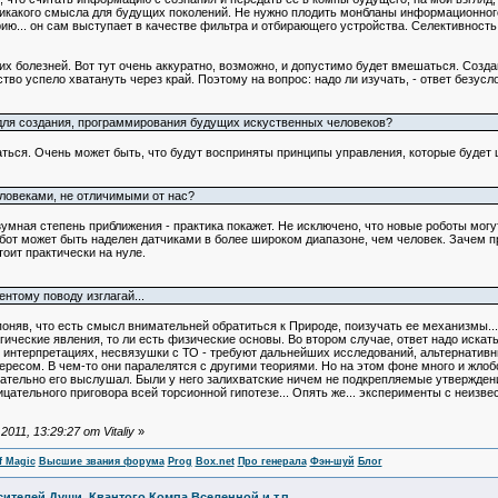
икакого смысла для будущих поколений. Не нужно плодить монбланы информационного м
ию... он сам выступает в качестве фильтра и отбирающего устройства. Селективност
их болезней. Вот тут очень аккуратно, возможно, и допустимо будет вмешаться. Созд
тво успело хватануть через край. Поэтому на вопрос: надо ли изучать, - ответ безусл
для создания, программирования будущих искуственных человеков?
аться. Очень может быть, что будут восприняты принципы управления, которые будет
ловеками, не отличимыми от нас?
зумная степень приближения - практика покажет. Не исключено, что новые роботы могу
обот может быть наделен датчиками в более широком диапазоне, чем человек. Зачем
тоит практически на нуле.
ентому поводу изглагай...
 поняв, что есть смысл внимательней обратиться к Природе, поизучать ее механизмы..
огические явления, то ли есть физические основы. Во втором случае, ответ надо искат
 в интерпретациях, несвязушки с ТО - требуют дальнейших исследований, альтернатив
ересом. В чем-то они паралелятся с другими теориями. Но на этом фоне много и жлобс
ательно его выслушал. Были у него залихватские ничем не подкрепляемые утвержден
ательного приговора всей торсионной гипотезе... Опять же... эксперименты с неизвес
11, 13:29:27 от Vitaliy
»
f Magic
Высшие звания форума
Prog
Box.net
Про генерала
Фэн-шуй
Блог
ителей Души, Квантого Компа Вселенной и т.п.