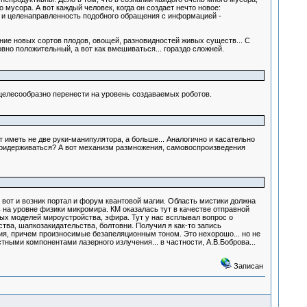
усора. А вот каждый человек, когда он создает нечто новое:
ь и целенаправленность подобного обращения с информацией -
ание новых сортов плодов, овощей, разновидностей живых существ... С
овно положительный, а вот как вмешиваться... гораздо сложней.
 целесообразно перенести на уровень создаваемых роботов.
т иметь не две руки-манипулятора, а больше... Аналогично и касательно
 придерживаться? А вот механизм размножения, самовоспроизведения
. вот и возник портал и форум квантовой магии. Область мистики должна
ь на уровне физики микромира. КМ оказалась тут в качестве отправной
ных моделей мироустройства, эфира. Тут у нас всплывал вопрос о
тва, шапкозакидательства, болтовни. Получил я как-то запись
ия, причем произносимые безапеляционным тоном. Это нехорошо... но не
тными компонентами лазерного излучения... в частности, А.В.Боброва...
Записан