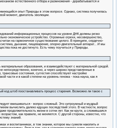
 механизм естественного отбора и размножения - дорабатывается и
же имеющийся опыт Природы в этом вопросе. Однако, система получилась
евой момент, двигатель эволюции.
следований информационных процессов на уровне ДНК должны резко
ально-экономическое устройство. Огромные огрехи, несовершенство,
асчитан на гармоничное существование целого. В принципе, сердечно-
 система, дыхание, пищеварение, опорно-двигательный аппарат... И мы
щества пока не достигнуто. Есть чему поучиться у Природы.
ь материальные образования, и взаимодействуют с материальной средой.
 не непосредственно, конечно, а через широко представленные в
, трансовые состояния, суггестия способствуют настройке
кой части и в какой степени на уровень генома - пока наука, как я
ный код штоб поостанавливать процесс старения. Возможно ли такое с
 следует вмешиваться - вопрос сложный. Это хитроумный и мудрый
сумеем вычислить далеко идущих последствий этого. В частности, вопрос
аже продолжительность жизни в сотни лет. Как ни крути, а сложившаяся
возрастом, как правило, не меняются. С другой стороны, известно, что
истему знаний.
иках и воспитанниках, в том знании, которое мы сумели накопить и
 непродуктивны. Дело в том, что в сознании каждого очень много мусора,