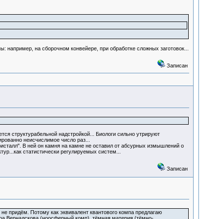
: например, на сборочном конвейере, при обработке сложных заготовок...
Записан
тся структурабельной надстройкой... Биологи сильно утрируют
рованно неисчислимое число раз...
сталл". В ней он камня на камне не оставил от абсурных измышлений о
ктур...как статистически регулируемых систем...
Записан
 не придём. Потому как эквивалент квантового компа предлагаю
ра Вернадскова (ноосферный комп), тёмная материя (тёмно-