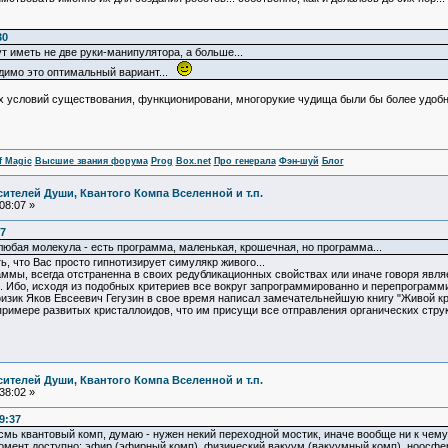
30
т иметь не две руки-манипулятора, а больше...
Видимо это оптимальный вариант...
х условий существования, функционировани, многорукие чудища были бы более удобны
f Magic
Высшие звания форума
Prog
Box.net
Про генерала
Фэн-шуй
Блог
ителей Души, Квантого Компа Вселенной и т.п.
08:07 »
17
 любая молекула - есть программа, маленькая, крошечная, но программа...
, что Вас просто гипнотизирует симулякр живого...
мы, всегда отстраненна в своих редубликационных свойствах или иначе говоря являе
 Ибо, исходя из подобных критериев все вокруг запрограммированно и перепрограмми
зик Яков Евсеевич Гегузин в свое время написал замечательнейшую книгу "Живой кри
 примере развитых кристаллоидов, что им присущи все отправления органических стру
ителей Души, Квантого Компа Вселенной и т.п.
38:02 »
9:37
есмь квантовый комп, думаю - нужен некий переходной мостик, иначе вообще ни к чему
омент доступно: эфир (эфирный комп), физический вакуум (вакуумный комп), ноосфе