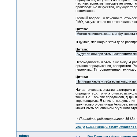
частных аспектов, которые не имеют н
произведение искусства, научную теор
несомненна.
Особый вопрос - о лечении генетическ
ГМО, как уже стало понятно, человечес
Цитата:
Можно ли использовать инфу генома 
Я думаю, что надо в этом деле разбир
Цитата:
Будут ли они при этом настоящими че
Необходимости в этом я не вижу. А ра
органов передвижения, восприятия. Р
перенять... Тут современная техника с
Цитата:
Ну и ещо какие у тебя есмь мысли по 
Начав толковать о магии, эзотерике и
определиться. То ли это чисто психол
точки. Но... обилие парадоксов, дыры
торсионщиках. Я к ним отношусь с инт
трехчасового семинара Акимова, вним
может быть основанием огульного отриц
«
Последнее редактирование: 15 Мая 20
Vitaliy:
SCIES Forum
Glossary
Definitions o
migus
Re: Гипотезы физических нос