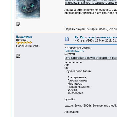
материальный комп), физико-ментало-к
Ариадна, это не поиск консенсуса, а 
пример наш Андрюша с его квантово-"
Однажы Чжуан-цзы приснилось, что он
Владислав
Re: Гипотезы физических нос
Ветеран
«
Ответ #860 :
16 Мая 2011, 21:
Сообщений: 2486
Интересные ссылки:
Генная память
Цитата:
Эта категория в науке относится к р
.......................
Авг
08
Наука и поле Акаши
Альтернатива,
Аномалистика,
Мистицизм,
Парапсихология,
Физика,
Философия
by editor
Laszlo, Ervin. (2004). Science and the Aka
Аннотация