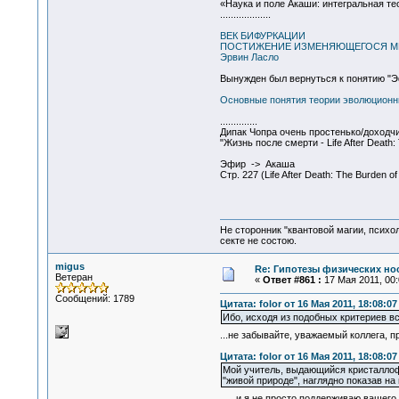
«Наука и поле Акаши: интегральная те
...................
ВЕК БИФУРКАЦИИ
ПОСТИЖЕНИЕ ИЗМЕНЯЮЩЕГОСЯ М
Эрвин Ласло
Вынужден был вернуться к понятию "Эфи
Основные понятия теории эволюционн
..............
Дипак Чопра очень простенько/доходчи
"Жизнь после смерти - Life After Death: 
Эфир -> Акаша
Стр. 227 (Life After Death: The Burde
Не сторонник "квантовой магии, психо
секте не состою.
migus
Re: Гипотезы физических нос
Ветеран
«
Ответ #861 :
17 Мая 2011, 00:
Сообщений: 1789
Цитата: folor от 16 Мая 2011, 18:08:07
Ибо, исходя из подобных критериев в
...не забывайте, уважаемый коллега, 
Цитата: folor от 16 Мая 2011, 18:08:07
Мой учитель, выдающийся кристаллофи
"живой природе", наглядно показав на
...и я не просто поддерживаю вашего