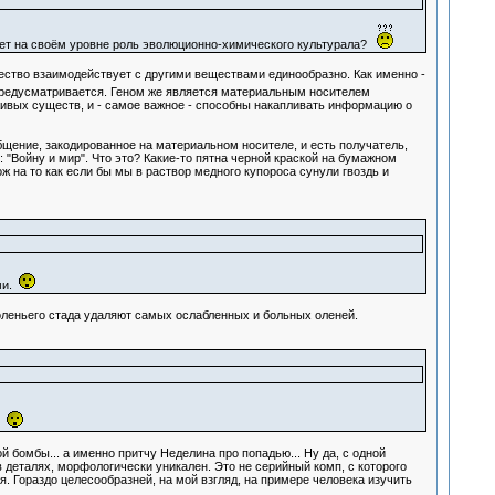
няет на своём уровне роль эволюционно-химического культурала?
ство взаимодействует с другими веществами единообразно. Как именно -
 предусматривается. Геном же является материальным носителем
живых существ, и - самое важное - способны накапливать информацию о
бщение, закодированное на материальном носителе, и есть получатель,
Войну и мир". Что это? Какие-то пятна черной краской на бумажном
 на то как если бы мы в раствор медного купороса сунули гвоздь и
ми.
 оленьего стада удаляют самых ослабленных и больных оленей.
.
 бомбы... а именно притчу Неделина про попадью... Ну да, с одной
 в деталях, морфологически уникален. Это не серийный комп, с которого
 Гораздо целесообразней, на мой взгляд, на примере человека изучить