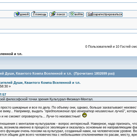
0 Пользователей и 10 Гостей смо
ленной и т.п.
й Души, Квантого Компа Вселенной и т.п. (Прочитано 1802699 раз)
ителей Души, Квантого Компа Вселенной и т.п.
58:30 »
7:57
оей философской точки зрения Культурал-Физикал-Ментал.
 просто шикарные и все по делу. По объему они, однако, больше захватывают неизвес
е вижу... Например, выдать
"предположение про генератор неизвесных лучей"
, котор
то и не сможет опровергнуть... Лучи-то неизвестные!
оотношения с менталом-культуралом - вопрос интересный. Наверное, надо признать, чт
ала, возникла именно в процессе эволюции и оказалась основным ее направляющим фа
его функции очень похожи на культурал, созданный нами, на человеческом уровне. В
ется общим для всего человечества с небольшими отклонениями по расам, месту, вре