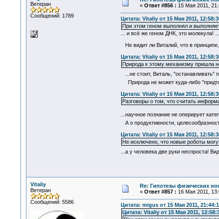
Ветеран
«
Ответ #856 :
15 Мая 2011, 21:
Сообщений: 1789
Цитата: Vitaliy от 15 Мая 2011, 12:58:3
При этом геном выполнял и выполняет
... и всё же геном ДНК, это молекула! .
Не видит ли Виталий, что в принципе
Цитата: Vitaliy от 15 Мая 2011, 12:58:3
Природа к этому механизму пришла не
...не стоит, Виталь, "останавливать"
Природа не может куда-либо "придти
Цитата: Vitaliy от 15 Мая 2011, 12:58:3
Разговоры о том, что считать информа
...научное познание не оперирует кат
А о продуктивности, целесообразности
Цитата: Vitaliy от 15 Мая 2011, 12:58:3
Не исключено, что новые роботы могут
...а у человека две руки неспроста! В
Vitaliy
Re: Гипотезы физических нос
Ветеран
«
Ответ #857 :
16 Мая 2011, 13:
Сообщений: 5586
Цитата: migus от 15 Мая 2011, 21:44:
Цитата: Vitaliy от 15 Мая 2011, 12:58: