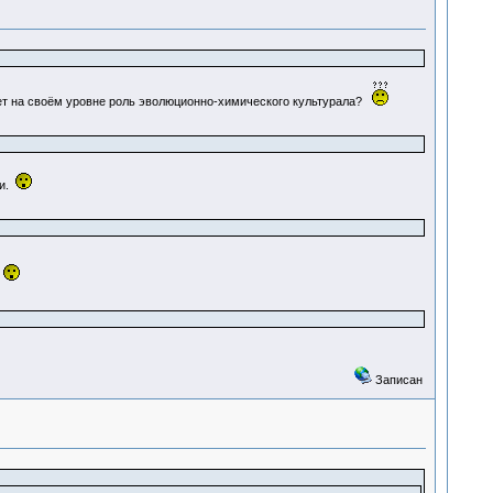
няет на своём уровне роль эволюционно-химического культурала?
ми.
.
Записан