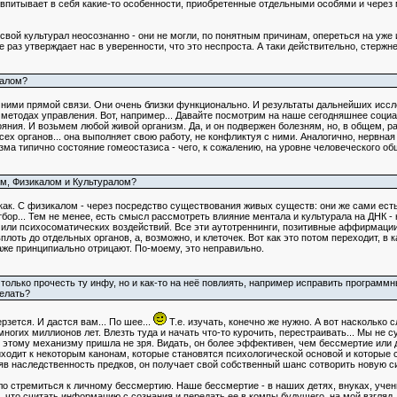
и впитывает в себя какие-то особенности, приобретенные отдельными особями и через
 свой культурал неосознанно - они не могли, по понятным причинам, опереться на у
 раз утверждает нас в уверенности, что это неспроста. А таки действительно, стержн
ралом?
у ними прямой связи. Они очень близки функционально. И результаты дальнейших ис
 методах управления. Вот, например... Давайте посмотрим на наше сегодняшнее соци
ния. И возьмем любой живой организм. Да, и он подвержен болезням, но, в общем, р
ех органов... она выполняет свою работу, не конфликтуя с ними. Аналогично, нервная
зма типично состояние гомеостазиса - чего, к сожалению, на уровне человеческого об
ом, Физикалом и Культуралом?
как. С физикалом - через посредство существования живых существ: они же сами ест
бор... Тем не менее, есть смысл рассмотреть влияние ментала и культурала на ДНК -
 или психосоматических воздействий. Все эти аутотреннинги, позитивные аффирмации
оть до отдельных органов, а, возможно, и клеточек. Вот как это потом переходит, в ка
аже принципиально отрицают. По-моему, это неправильно.
только прочесть ту инфу, но и как-то на неё повлиять, например исправить программ
делать?
рзется. И дастся вам... По шее...
Т.е. изучать, конечно же нужно. А вот насколько
ногих миллионов лет. Влезть туда и начать что-то курочить, перестраивать... Мы не 
 этому механизму пришла не зря. Видать, он более эффективен, чем бессмертие или д
иходит к некоторым канонам, которые становятся психологической основой и которые с 
няв наследственность предков, он получает свой собственный шанс сотворить новую с
ело стремиться к личному бессмертию. Наше бессмертие - в наших детях, внуках, учен
, что считать информацию с сознания и передать ее в компы будущего, на мой взгляд,