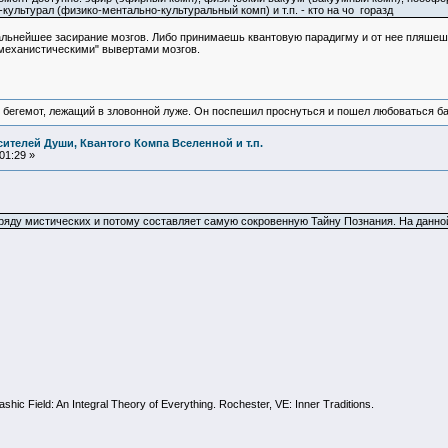
ультурал (физико-ментально-культуральный комп) и т.п. - кто на чо горазд
дальнейшее засирание мозгов. Либо принимаешь квантовую парадигму и от нее пляшеш
механистическими" вывертами мозгов.
 бегемот, лежащий в зловонной луже. Он поспешил проснуться и пошел любоваться б
ителей Души, Квантого Компа Вселенной и т.п.
01:29 »
азряду мистических и потому составляет самую сокровенную Тайну Познания. На данно
shic Field: An Integral Theory of Everything. Rochester, VE: Inner Traditions.