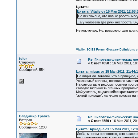
Цитата:
Цитата: Vitaliy от 15 Мая 2011, 12:58:
Не исключено, что новые роботы могу
...а у человека две руки неспроста! 
Не исключаю. Но, возможно, для други
Vitaliy:
SCIES Forum
Glossary
Definitions o
folor
Re: Гипотезы физических нос
Старожил
«
Ответ #858 :
16 Мая 2011, 18:
Сообщений: 554
Цитата: migus от 15 Мая 2011, 21:44:
Не видит ли Виталий, что в принципе,
Уважаемый коллега, позвольте заметить
На самом деле информпосылка програм
самодостаточность "генных программ".
Мой учитель, выдающийся кристаллофи
"живой природе", наглядно показав на
Владимир Травка
Re: Гипотезы физических нос
Ветеран
«
Ответ #859 :
16 Мая 2011, 20:
Сообщений: 1238
Цитата: Ариадна от 15 Мая 2011, 12:0
Люба, многим не понятно, што такое 
рассматривать што кому на данный м