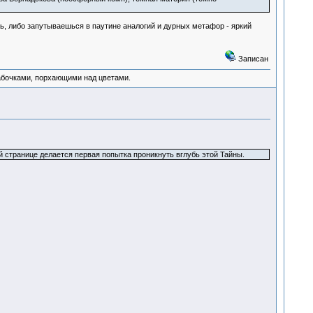
ь, либо запутываешься в паутине аналогий и дурных метафор - яркий
Записан
абочками, порхающими над цветами.
й странице делается первая попытка проникнуть вглубь этой Тайны.