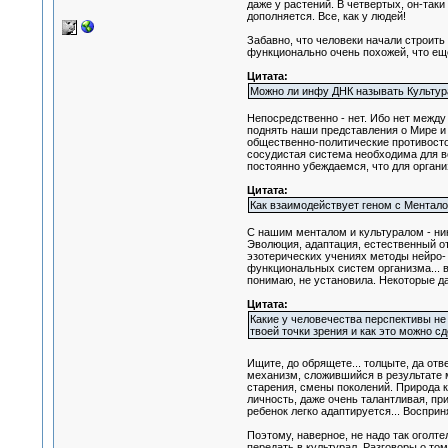
даже у растений. В четвертых, он-так
дополняется. Все, как у людей!
Забавно, что человеки начали строить
функционально очень похожей, что еще
Цитата:
Можно ли инфу ДНК называть Культу
Непосредственно - нет. Ибо нет межд
поднять наши представления о Мире и
общественно-политические противостоя
сосудистая система необходима для вс
постоянно убеждаемся, что для органи
Цитата:
Как взаимодействует геном с Ментал
C нашим менталом и культуралом - ни
Эволюция, адаптация, естественный от
эзотерических учениях методы нейро-
функциональных систем организма... впл
понимаю, не установила. Некоторые д
Цитата:
Какие у человечества перспективы не 
твоей точки зрения и как это можно с
Ищите, до обрящете... толцыте, да отве
механизм, сложившийся в результате м
старения, смены поколений. Природа к
личность, даже очень талантливая, пр
ребенок легко адаптируется... Воспри
Поэтому, наверное, не надо так оголт
передать в культурал. Разговоры о том