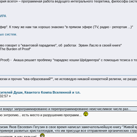
ория всего» – программная работа ведущего интегрального теоретика, философа систе
ИРА
р". К тому же нам так хорошо знакомо "в прямом эфире (TV, радио - репортаж ...)"
ых систем.
во говорит о "квантовой парадигме", об работах Эрвин Ласло в своей книге"
The Burden of Proof"
n of Proof) - Акаша решает проблему "парадокс кошки Шрёдингера" с помощью тезиса о 
логии и прочих "ква-образований"", не исповедую никакой конкретной религии, не раз
ителей Души, Квантого Компа Вселенной и т.п.
02:57 »
се вокруг запрограммированно и перепрограммированно неисчислимое число раз...
про энтропию... есть место и разрушению программ...
зик Яков Евсеевич Гегузин в свое время написал замечательнейшую книгу "Живой кр
 примере развитых кристаллоидов, что им присущи все отправления органических струк
 учителя, я иду дальше!