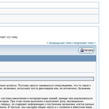
трят эту тему.
« предыдущая тема
следующая тема »
тные аспекты. Поэтому просто заниматься спекуляциями, что-то такое с
ые, возможно, испускают кости динозавров или, не исключено, булыжник
о система накопления и интерпретации знаний, прежде чем реализоваться
ктором. При этом геном выполнял и выполняет роль эволюционно-
о-первых, он содержит информацию о построении организма, клеток разных
мени. В-третьих, мы находим общие черты и с геномом в животном мире...