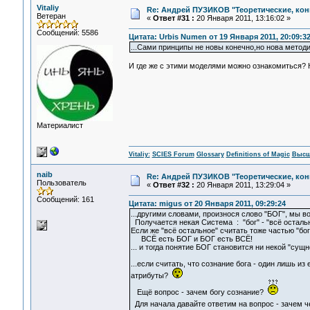
Vitaliy
Re: Андрей ПУЗИКОВ "Теоретические, ко
Ветеран
«
Ответ #31 :
20 Января 2011, 13:16:02 »
Сообщений: 5586
Цитата: Urbis Numen от 19 Января 2011, 20:09:3
...Сами принципы не новы конечно,но нова метод
И где же с этими моделями можно ознакомиться? 
Материалист
Vitaliy:
SCIES Forum
Glossary
Definitions of Magic
Высш
naib
Re: Андрей ПУЗИКОВ "Теоретические, ко
Пользователь
«
Ответ #32 :
20 Января 2011, 13:29:04 »
Сообщений: 161
Цитата: migus от 20 Января 2011, 09:29:24
...другими словами, произнося слово "БОГ", мы во
Получается некая Система : "бог" - "всё остальн
Если же "всё остальное" считать тоже частью "бог
ВСЁ есть БОГ и БОГ есть ВСЁ!
... и тогда понятие БОГ становится ни некой "су
...если считать, что сознание бога - один лишь из
атрибуты?
Ещё вопрос - зачем богу сознание?
Для начала давайте ответим на вопрос - зачем ч