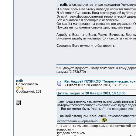
naib
, а как вы считаете, где находится "человеч
Я в своё время по этому побводу написал заметку
Я обьявлял Сущность Бога континуарной субстацие
Этакий трансформированный теологический диама
Вот и аналогию я проводил с человеком.
Он как бы материален, а сознание его идеально. О
Похоже на положение сивола христиаской веры.
Атрибуты Бога - это Воля, Разум, Вечность, Беспо
В исламе атрибуты называются - сыфаты - если ин
Сознание Богу нужно, что бы творить.
"Он дарует мудрость, кому пожелает; а кому даро
разума!"2:273(270)
naib
Re: Андрей ПУЗИКОВ "Теоретические, ко
Пользователь
«
Ответ #33 :
20 Января 2011, 13:57:17 »
Сообщений: 161
Цитата: migus от 20 Января 2011, 10:13:03
...не представляю, как может взаимодействовать
которой "божественное" и "человечье" будут подс
Бог не может быть "частью" - по определению!
...на мой взгляд, вы,
naib
, очень "очеловечиваете"
естественно и нормально...
я, знаете, занимаюсь вопросами теологической фи
вопросами.
Тут дело вот в чём.