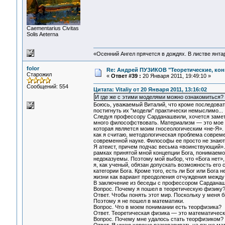
Сaementarius Civitas
Solis Aeterna
«Осенний Ангел прячется в дождях. В листве янтарн
folor
Re: Андрей ПУЗИКОВ "Теоретические, ко
Старожил
«
Ответ #39 :
20 Января 2011, 19:49:10 »
Сообщений: 554
Цитата: Vitaliy от 20 Января 2011, 13:16:02
И где же с этими моделями можно ознакомиться? 
Боюсь, уважаемый Виталий, что кроме последоват
постигнуть их "модели" практически немыслимо...
Следуя профессору Сарданашвили, хочется замети
много философствовать. Материализм — это мое о
которая является моим гносеологическим «не-Я».
как я считаю, методологическая проблема соврем
современной науке. Философы ее просто не знают
Я атеист, причем подчас весьма «воинствующий». 
рамках принятой мной концепции Бога, понимаемо
недоказуемы. Поэтому мой выбор, что «Бога нет», э
я, как ученый, обязан допускать возможность ег
категории Бога. Кроме того, есть ли Бог или Бога
жизни как вариант преодоления отчуждения между 
В заключение из беседы с профессором Сарданаш
Вопрос. Почему я пошел в теоретическую физику
Ответ. Чтобы понять этот мир. Поскольку у меня
Поэтому я не пошел в математики.
Вопрос. Что в моем понимании есть теорфизика?
Ответ. Теоретическая физика — это математическ
Вопрос. Почему мне удалось стать теорфизиком?