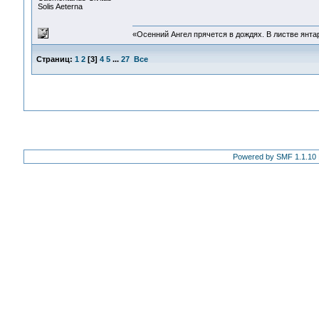
Solis Aeterna
«Осенний Ангел прячется в дождях. В листве янтарн
Страниц:
1
2
[
3
]
4
5
...
27
Все
Powered by SMF 1.1.10