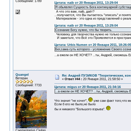
Сообщений: 1789
Цитата: naib от 20 Января 2011, 13:29:04
Я обьявлял Сущность Бога континуарной субстаци
А что это вам, naib, даёт?
...получается, что Вы пытаетесь "описать" и пон
Материализм - это одна из представлений о реаль
Цитата: naib от 20 Января 2011, 13:29:04
Сознание Богу нужно, что бы творить.
Человеку для творчества нужно не только сознание, 
И заметьте, что Всё это Проявляется в простра
Цитата: Urbis Numen от 20 Января 2011, 18:26:0
Бог,сама суть которого - усложнение Своего соз
...а ежели он НЕ ХОЧЕТ? ...ты, Андрей, сможешь 
Quangel
Re: Андрей ПУЗИКОВ "Теоретические, ко
Ветеран
«
Ответ #44 :
20 Января 2011, 21:58:50 »
Сообщений: 7733
Цитата: migus от 20 Января 2011, 21:34:16
...а ежели он НЕ ХОЧЕТ? ...ты, Андрей, сможешь Е
Что значит "не хочет",
уже сам факт того,что м
Если б его не было,не было
бы и никакого "Большого взрыва".
Сaementarius Civitas