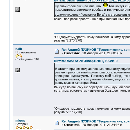
Цитата: Urbis Numen от 20 Января 2011, 18:26:0
Ну значит сошлись во мнениях.
Только тут ещ
покровителем эволюции вообще и технического пр
усложняющегося "сознания Бога" в материальные
боюсь вас разочаровать, но я принципиальный про
"Он дарует мудрость, кому пожелает; а кому даро
разума!"2:273(270)
naib
Re: Андрей ПУЗИКОВ "Теоретические, ко
Пользователь
«
Ответ #42 :
20 Января 2011, 21:00:08 »
Сообщений: 161
Цитата: folor от 20 Января 2011, 19:49:10
Я атеист, причем подчас весьма «воинствующий».
рамках принятой мной концепции Бога, понимаемо
принципе недоказуемы. Поэтому мой выбор, что «Бо
доказать нельзя, я, как ученый, обязан допуска
рассуждаю в категории Бога.
Вы судя по вашему же определению (научной обосн
кстати материалистами является большое число 
"Он дарует мудрость, кому пожелает; а кому даро
разума!"2:273(270)
migus
Re: Андрей ПУЗИКОВ "Теоретические, ко
Ветеран
«
Ответ #43 :
20 Января 2011, 21:34:16 »