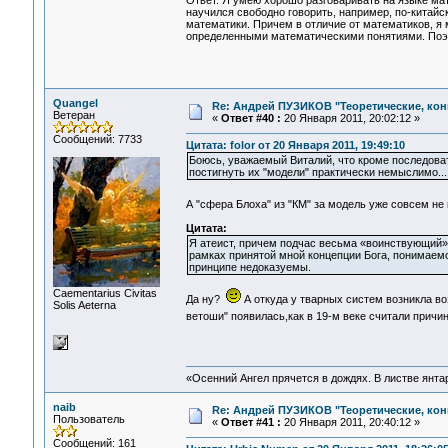
Ответ. Я умею хорошо разговаривать на языке мат
научился свободно говорить, например, по-китай
математики. Причем в отличие от математиков, я 
определенными математическими понятиями. Поэт
Quangel
Re: Андрей ПУЗИКОВ "Теоретические, ко
Ветеран
«
Ответ #40 :
20 Января 2011, 20:02:12 »
Сообщений: 7733
Цитата: folor от 20 Января 2011, 19:49:10
Боюсь, уважаемый Виталий, что кроме последоват
постигнуть их "модели" практически немыслимо...
А "сфера Блоха" из "КМ" за модель уже совсем не
Цитата:
Я атеист, причем подчас весьма «воинствующий».
рамках принятой мной концепции Бога, понимаемо
принципе недоказуемы.
Сaementarius Civitas
Да ну?
А откуда у тварных систем возникла в
Solis Aeterna
ветоши" появилась,как в 19-м веке считали при
«Осенний Ангел прячется в дождях. В листве янтарн
naib
Re: Андрей ПУЗИКОВ "Теоретические, ко
Пользователь
«
Ответ #41 :
20 Января 2011, 20:40:12 »
Сообщений: 161