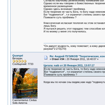
Согласно обычному религиозному пониманию Бог 
Однако если мы говорим о божественных творениях
временное размещение.
Однако здесь возникает проблема.
Если творение не часть Бога, то Богу надо немножк
Бог "подвинится" , т.е ограничит степень своего 
Поимаете суть проблемы ?
Классическая ислаская теология на этом останав
лишь Богу.
Я пытался решить этот парадокс тем способом ко
И по моему у меня это получилось.
"Он дарует мудрость, кому пожелает; а кому даро
разума!"2:273(270)
Quangel
Re: Андрей ПУЗИКОВ "Теоретические, ко
Ветеран
«
Ответ #34 :
20 Января 2011, 16:40:07 »
Сообщений: 7733
Цитата: naib от 20 Января 2011, 13:57:17
Если творение не часть Бога, то Богу надо немнож
Бог "подвинится" , т.е ограничит степень своего
Поимаете суть проблемы ?
Когда мы по ночам сны видим,нам надо "подвинуть
Сaementarius Civitas
Solis Aeterna