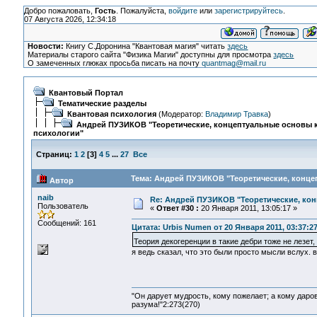
Добро пожаловать,
Гость
. Пожалуйста,
войдите
или
зарегистрируйтесь
.
07 Августа 2026, 12:34:18
Новости:
Книгу С.Доронина "Квантовая магия" читать
здесь
Материалы старого сайта "Физика Магии" доступны для просмотра
здесь
О замеченных глюках просьба писать на почту
quantmag@mail.ru
Квантовый Портал
Тематические разделы
Квантовая психология
(Модератор:
Владимир Травка
)
Андрей ПУЗИКОВ "Теоретические, концептуальные основы 
психологии"
Страниц:
1
2
[
3
]
4
5
...
27
Все
Тема: Андрей ПУЗИКОВ "Теоретические, конце
Автор
naib
Re: Андрей ПУЗИКОВ "Теоретические, ко
Пользователь
«
Ответ #30 :
20 Января 2011, 13:05:17 »
Сообщений: 161
Цитата: Urbis Numen от 20 Января 2011, 03:37:2
Теория декогеренции в такие дебри тоже не лезет,
я ведь сказал, что это были просто мысли вслух.
"Он дарует мудрость, кому пожелает; а кому даро
разума!"2:273(270)