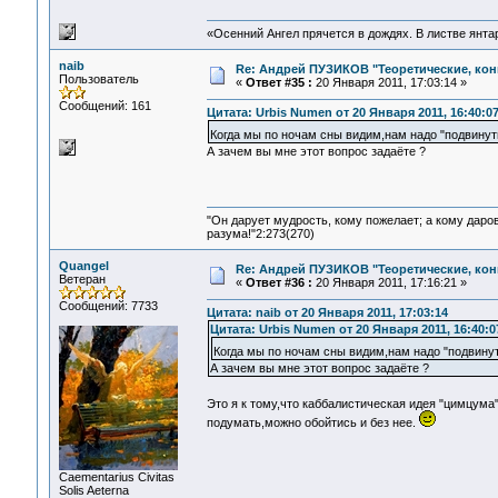
«Осенний Ангел прячется в дождях. В листве янтарн
naib
Re: Андрей ПУЗИКОВ "Теоретические, ко
Пользователь
«
Ответ #35 :
20 Января 2011, 17:03:14 »
Сообщений: 161
Цитата: Urbis Numen от 20 Января 2011, 16:40:0
Когда мы по ночам сны видим,нам надо "подвинут
А зачем вы мне этот вопрос задаёте ?
"Он дарует мудрость, кому пожелает; а кому даро
разума!"2:273(270)
Quangel
Re: Андрей ПУЗИКОВ "Теоретические, ко
Ветеран
«
Ответ #36 :
20 Января 2011, 17:16:21 »
Сообщений: 7733
Цитата: naib от 20 Января 2011, 17:03:14
Цитата: Urbis Numen от 20 Января 2011, 16:40:0
Когда мы по ночам сны видим,нам надо "подвинут
А зачем вы мне этот вопрос задаёте ?
Это я к тому,что каббалистическая идея "цимцума"
подумать,можно обойтись и без нее.
Сaementarius Civitas
Solis Aeterna