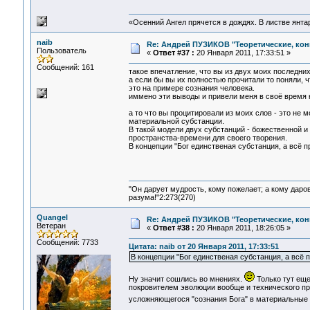
«Осенний Ангел прячется в дождях. В листве янтарн
naib
Re: Андрей ПУЗИКОВ "Теоретические, ко
Пользователь
«
Ответ #37 :
20 Января 2011, 17:33:51 »
Сообщений: 161
такое впечатление, что вы из двух моих последни
а если бы вы их полностью прочитали то поняли, чт
это на примере сознания человека.
иммено эти выводы и привели меня в своё время 
а то что вы процитировали из моих слов - это не 
материальной субстанции.
В такой модели двух субстанций - божественной и
пространства-времени для своего творения.
В концепции "Бог единственая субстанция, а всё п
"Он дарует мудрость, кому пожелает; а кому даро
разума!"2:273(270)
Quangel
Re: Андрей ПУЗИКОВ "Теоретические, ко
Ветеран
«
Ответ #38 :
20 Января 2011, 18:26:05 »
Сообщений: 7733
Цитата: naib от 20 Января 2011, 17:33:51
В концепции "Бог единственая субстанция, а всё 
Ну значит сошлись во мнениях.
Только тут еще
покровителем эволюции вообще и технического про
усложняющегося "сознания Бога" в материальные