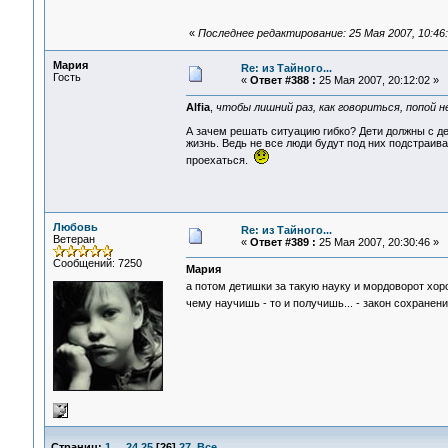
«
Последнее редактирование: 25 Мая 2007, 10:46:4
Мария
Re: из Тайного...
Гость
«
Ответ #388 :
25 Мая 2007, 20:12:02 »
Alfia
,
чтобы лишний раз, как говориться, попой 
А зачем решать ситуацию гибко? Дети должны с дет
жизнь. Ведь не все люди будут под них подстраива
проехаться.
Любовь
Re: из Тайного...
Ветеран
«
Ответ #389 :
25 Мая 2007, 20:30:46 »
Сообщений: 7250
Мария
а потом детишки за такую науку и мордоворот хор
чему научишь - то и получишь... - закон сохране
Страниц:
1
...
24
25
[
26
]
27
Все