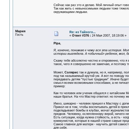
Сейчас как раз это и делаю. Мой личный опыт говор
Так как жить с невыносимыми людьми тоже тяжело
окружающими людьми.
Мария
Re: из Тайного...
Гость
«
Ответ #376 :
24 Мая 2007, 18:19:06 »
Pipa
,
Я, конечно, понимаю к чему вся эта история. Мо
истории выглядела. А «обычный» ребенок, мол, 
Скажу тебе абсолютно честно и откровенно, что 
такое, чего я совершенно не замечаю, и поэтому т
Может,
Солярис
так и думала, но я, например, п
под так называемый крутой ум. А вот по поводу по
передавать детям "пустые традиции". Иначе будет 
смысл всеми возможными способами, а не пичкать 
пример:
Как-то человек или ученик общался с китайским М
наши братья. На что Мастер ответил: но почему ж
Имхо, шикарно - человек пришел к Мастеру с догмо
Прикол не в том, чтобы воспитывать детей в прекл
подкладывают бомбы в клубах, мочат журналистов,.
предков. Человеку, ослепленному верой, ничего н
Есть ситуации, когда нужна стойкость, а есть - ко
коммунистов, которые в нашей стране самые прода
Самое главное для матери - научить детей самост
для себя.