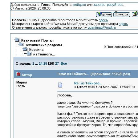
Добро пожаловать,
Гость
. Пожалуйста,
войдите
или
зарегистрируйтесь
.
07 Августа 2026, 23:09:35
Новости:
Книгу С.Доронина "Квантовая магия" читать
здесь
Материалы старого сайта "Физика Магии" доступны для просмотра
здесь
О замеченных глюках просьба писать на почту
quantmag@mail.ru
Квантовый Портал
Технические разделы
0 Пользователей и 2 
Корзина
из Тайного...
Страниц:
1
...
24
25
[
26
]
27
Все
Тема: из Тайного... (Прочитано 773529 раз)
Автор
Мария
Re: из Тайного...
Гость
«
Ответ #375 :
24 Мая 2007, 17:54:19 »
Любовь
,
типа: лишь бы что-то брякнуть?
причина "завоевания" сапсэм в другом - в соотв
Каких фаз? Только не говорите про инволюцию и эв
распространилось даже в совсем странных местах 
которых стоял Тьюринг, Винер, и прочие...европей
энергией не брезгует Корея. То, что европейцы кр
а самой ответить на этот вопрос? - сняла бы кв
полноценно жить самостоятельно не каждый см