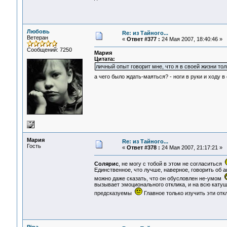
Любовь
Re: из Тайного...
Ветеран
«
Ответ #377 :
24 Мая 2007, 18:40:46 »
Сообщений: 7250
Мария
Цитата:
личный опыт говорит мне, что я в своей жизни тол
а чего было ждать-маяться? - ноги в руки и ходу 
Мария
Re: из Тайного...
Гость
«
Ответ #378 :
24 Мая 2007, 21:17:21 »
Солярис
, не могу с тобой в этом не согласиться
Единственное, что лучше, наверное, говорить об а
можно даже сказать, что он обусловлен не-умом
вызывает эмоционального отклика, и на всю катуш
предсказуемы
Главное только изучить эти откл