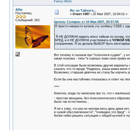
Fancy-Work
Alfia
Re: из Тайного...
Постоялец
«
Ответ #387 :
25 Мая 2007, 10:04:01 »
Сообщений: 263
Цитата: Солярис от 24 Мая 2007, 20:57:55
Я просто-напросто купила эту колбасу СЕБЕ с еди
...
Я НЕ ДОЛЖНА жарить мясо тайком по ночам, чтоб
БРЕД, и я НЕ ДОЛЖНА участвовать в
ЧУЖОЙ О
сохранению. Я не делала ВЫБОР быть вегетарианко
Вот почему я сказала про "психолога-судию" , у к
какая психика - типа "я хорошо знаю свои права н
В этой ситуации были возможны другие варианты п
сказать что-то вроде "Надеюсь, ваша мама меня про
Возможно, старшая девочка не стала бы корчить ро
Если бы она настойчиво отказалась в ответ на тво
===
Конечно, когда ты написала про то, что с малень
- простая женщина, без психологического образо
было так естественно...
Я не к тому, что раз их матери весь день дома нет
в чужой обусловленности", "очевидно это бред" - э
более гибко решить ситуацию с общей кухней и ч