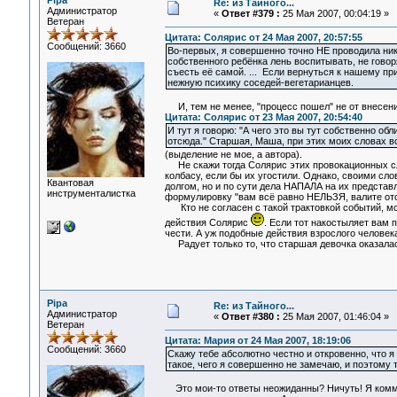
Pipa
Re: из Тайного...
Администратор
«
Ответ #379 :
25 Мая 2007, 00:04:19 »
Ветеран
Цитата: Солярис от 24 Мая 2007, 20:57:55
Сообщений: 3660
Во-первых, я совершенно точно НЕ проводила ник
собственного ребёнка лень воспитывать, не говор
съесть её самой. ... Если вернуться к нашему п
нежную психику соседей-вегетарианцев.
И, тем не менее, "процесс пошел" не от внесения
Цитата: Солярис от 23 Мая 2007, 20:54:40
И тут я говорю: "А чего это вы тут собственно о
отсюда." Старшая, Маша, при этих моих словах вс
(выделение не мое, а автора).
Не скажи тогда Солярис этих провокационных сло
колбасу, если бы их угостили. Однако, своими с
Квантовая
долгом, но и по сути дела НАПАЛА на их предста
инструменталистка
формулировку "вам всё равно НЕЛЬЗЯ, валите отс
Кто не согласен с такой трактовкой событий, мож
действия Солярис
. Если тот накостыляет вам 
чести. А уж подобные действия взрослого человека
Радует только то, что старшая девочка оказалась
Pipa
Re: из Тайного...
Администратор
«
Ответ #380 :
25 Мая 2007, 01:46:04 »
Ветеран
Цитата: Мария от 24 Мая 2007, 18:19:06
Сообщений: 3660
Скажу тебе абсолютно честно и откровенно, что 
такое, чего я совершенно не замечаю, и поэтому 
Это мои-то ответы неожиданны? Ничуть! Я комм