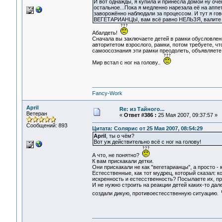
И вот однажды, я купила и принесла домой ну очен
остальное...Пока я медленно нарезала её на аппе
заворожённо наблюдали за процессом. И тут я гово
ВЕГЕТАРИАНЦЫ, вам всё равно НЕЛЬЗЯ, валите 
Абалдеть!
Сначала вы заключаете детей в рамки обусловленн
авторитетом взрослого, рамки, потом требуете, что
самоосознания эти рамки преодолеть, объявляете
Мир встал с ног на голову..
Fancy-Work
April
Re: из Тайного...
Ветеран
«
Ответ #386 :
25 Мая 2007, 09:37:57 »
Сообщений: 893
Цитата: Солярис от 25 Мая 2007, 08:54:29
April
, ты о чём?
Вот уж действительно всё с ног на голову!
А что, не понятно?
К вам прискакали детки.
Они прискакали не как "вегетарианцы", а просто - 
Естесственные, как тот мудрец, который сказал: ког
искренность и естесственность? Посылаете их, пр
И не нужно строить на реакции детей каких-то дал
создали дикую, противоестесственную ситуацию.