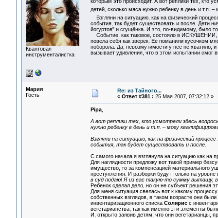
которым это происходит. А вот реплики тех, кто у
детей, сколько мяса нужно ребенку в день и т.п. 
Взгляни на ситуацию, как на физический процес
события, так будет существовать и после. Дети ни
йогуртов" и сгущёнка. И это, по-видимому, было то
Событие, как таковое, состояло в ИСКУШЕНИИ, к
повела себя как зверек. Ее поманили кусочком мяс
поборола. Да, невозмутимости у нее не хватило, 
Квантовая
вызывает удивления, что в этом испытании смог в
инструменталистка
Мария
Re: из Тайного...
Гость
«
Ответ #381 :
25 Мая 2007, 07:32:12 »
Pipa
,
А вот реплики тех, кто усмотрели здесь вопросы
нужно ребенку в день и т.п. – могу квалифициро
Взгляни на ситуацию, как на физический процесс
события, так будет существовать и после.
С самого начала я взглянула на ситуацию как на 
Для наглядности предложу вот такой пример безсу
имущество, то за компенсацией материального уще
преступления. И разборки будут только на уровне
в суд подаю! Я из вас такую-то сумму вытащу, в
Ребенок сделал дело, но он не субъект решения эт
Для меня ситуация свелась вот к какому процессу
собственных взглядов, в таком возрасте они были
инвентаризационного списка
Солярис
с инвентар
вегетарианства, так как именно эти элементы был
И, открыто заявив детям, что они вегетарианцы, п