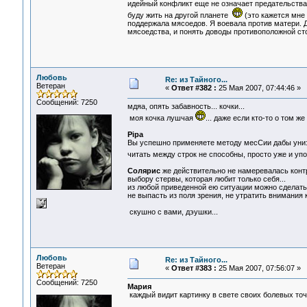
идейный конфликт еще не означает предательства 
буду жить на другой планете
(это кажется мне
поддержала мясоедов. Я воевала против матери. 
мясоедства, и понять доводы противоположной сто
Любовь
Re: из Тайного...
Ветеран
«
Ответ #382 :
25 Мая 2007, 07:44:46 »
Сообщений: 7250
мдяа, опять забавность... кочки...
моя кочка лушчая
... даже если кто-то о том ж
Pipa
Вы успешно применяете методу месСии дабы унизить
читать между строк не способны, просто уже и уп
Солярис
же действительно не намеревалась контри
выбору стервы, которая любит только себя...
из любой приведенной ею ситуации можно сделать г
не выпасть из поля зрения, не утратить внимания к
скушно с вами, дэушки...
Любовь
Re: из Тайного...
Ветеран
«
Ответ #383 :
25 Мая 2007, 07:56:07 »
Сообщений: 7250
Мария
каждый видит картинку в свете своих болевых точе