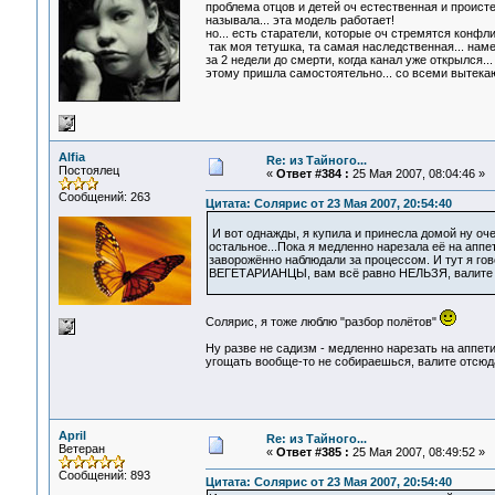
проблема отцов и детей оч естественная и происте
называла... эта модель работает!
но... есть старатели, которые оч стремятся конфлик
так моя тетушка, та самая наследственная... нам
за 2 недели до смерти, когда канал уже открылся..
этому пришла самостоятельно... со всеми вытека
Alfia
Re: из Тайного...
Постоялец
«
Ответ #384 :
25 Мая 2007, 08:04:46 »
Сообщений: 263
Цитата: Солярис от 23 Мая 2007, 20:54:40
И вот однажды, я купила и принесла домой ну очен
остальное...Пока я медленно нарезала её на аппе
заворожённо наблюдали за процессом. И тут я гово
ВЕГЕТАРИАНЦЫ, вам всё равно НЕЛЬЗЯ, валите 
Солярис, я тоже люблю "разбор полётов"
Ну разве не садизм - медленно нарезать на аппети
угощать вообще-то не собираешься, валите отсюда
April
Re: из Тайного...
Ветеран
«
Ответ #385 :
25 Мая 2007, 08:49:52 »
Сообщений: 893
Цитата: Солярис от 23 Мая 2007, 20:54:40