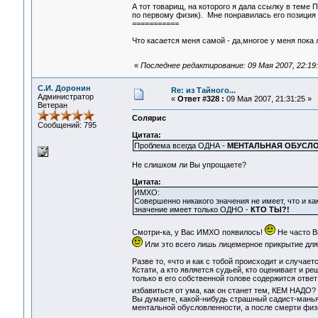
А тот товарищ, на которого я дала ссылку в теме 
по первому физик). Мне понравилась его позиция
===========
Что касается меня самой - да,многое у меня пока 
«
Последнее редактирование: 09 Мая 2007, 22:19:0
С.И. Доронин
Re: из Тайного...
Администратор
«
Ответ #328 :
09 Мая 2007, 21:31:25 »
Ветеран
Солярис
Сообщений: 795
Цитата:
Проблема всегда ОДНА -
МЕНТАЛЬНАЯ ОБУСЛ
Не слишком ли Вы упрощаете?
Цитата:
ИМХО:
Совершенно никакого значения не имеет, что и как
значение имеет только ОДНО -
КТО ТЫ?!
Смотри-ка, у Вас ИМХО появилось!
Не часто Вы
Или это всего лишь лицемерное прикрытие для
Разве то, «что и как с тобой происходит и случает
Кстати, а кто является судьей, кто оценивает и р
только в его собственной голове содержится ответ
избавиться от ума, как он станет тем, КЕМ НАДО?
Вы думаете, какой-нибудь страшный садист-маньяк
ментальной обусловленности, а после смерти физи