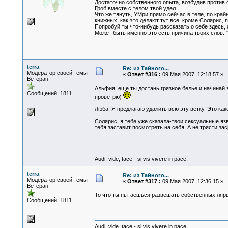
Достаточно собственного опыта, возбудив проти
Гроб вместе с телом твой удел.
Что же тянуть, УМри прямо сейчас в теле, по кра
книжных, как это делают тут все, кроме Солярис, 
Попробуй ты что-нибудь рассказать о себе здесь, 
Может быть именно это есть причина твоих слов: "
terra
Re: из Тайного...
Модератор своей темы
«
Ответ #316 :
09 Мая 2007, 12:18:57 »
Ветеран
Альфия! еще ты достань грязное белье и начинай з
Сообщений: 1811
проветрю)
Люба! Я предлагаю удалить всю эту ветку. Это ка
Солярис! я тебе уже сказала-твои сексуальные язв
тебя заставит посмотреть на себя. А не трясти з
Audi, vide, tace - si vis vivere in pace.
terra
Re: из Тайного...
Модератор своей темы
«
Ответ #317 :
09 Мая 2007, 12:36:15 »
Ветеран
То что ты пытаешься развешать собственных лярв
Сообщений: 1811
Audi, vide, tace - si vis vivere in pace.