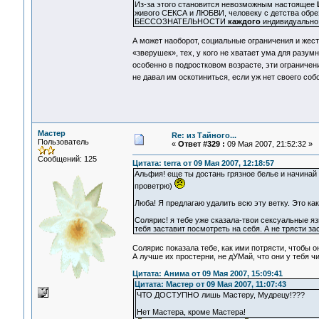
Из-за этого становится невозможным настоящее
живого СЕКСА и ЛЮБВИ, человеку с детства обре
БЕССОЗНАТЕЛЬНОСТИ
каждого
индивидуально
А может наоборот, социальные ограничения и жест
«зверушек», тех, у кого не хватает ума для разум
особенно в подростковом возрасте, эти ограниче
не давал им оскотиниться, если уж нет своего со
Мастер
Re: из Тайного...
Пользователь
«
Ответ #329 :
09 Мая 2007, 21:52:32 »
Сообщений: 125
Цитата: terra от 09 Мая 2007, 12:18:57
Альфия! еще ты достань грязное белье и начинай з
проветрю)
Люба! Я предлагаю удалить всю эту ветку. Это к
Солярис! я тебе уже сказала-твои сексуальные язв
тебя заставит посмотреть на себя. А не трясти 
Солярис показала тебе, как ими потрясти, чтобы о
А лучше их простерни, не дУМай, что они у тебя ч
Цитата: Анима от 09 Мая 2007, 15:09:41
Цитата: Мастер от 09 Мая 2007, 11:07:43
ЧТО ДОСТУПНО лишь Мастеру, Мудрецу!???
Нет Мастера, кроме Мастера!