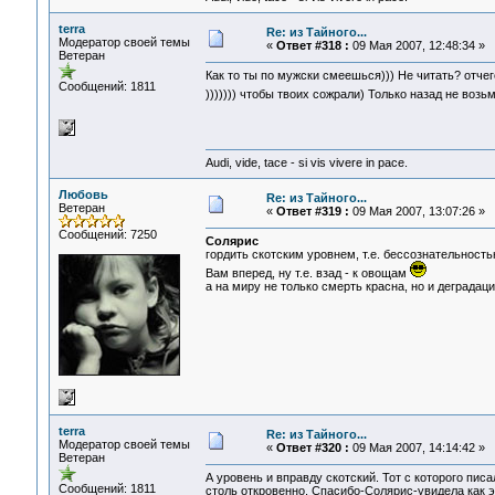
terra
Re: из Тайного...
Модератор своей темы
«
Ответ #318 :
09 Мая 2007, 12:48:34 »
Ветеран
Как то ты по мужски смеешься))) Не читать? отчег
Сообщений: 1811
))))))) чтобы твоих сожрали) Только назад не возь
Audi, vide, tace - si vis vivere in pace.
Любовь
Re: из Тайного...
Ветеран
«
Ответ #319 :
09 Мая 2007, 13:07:26 »
Сообщений: 7250
Солярис
гордить скотским уровнем, т.е. бессознательность
Вам вперед, ну т.е. взад - к овощам
а на миру не только смерть красна, но и деградаци
terra
Re: из Тайного...
Модератор своей темы
«
Ответ #320 :
09 Мая 2007, 14:14:42 »
Ветеран
А уровень и вправду скотский. Тот с которого пи
Сообщений: 1811
столь откровенно. Спасибо-Солярис-увидела как э