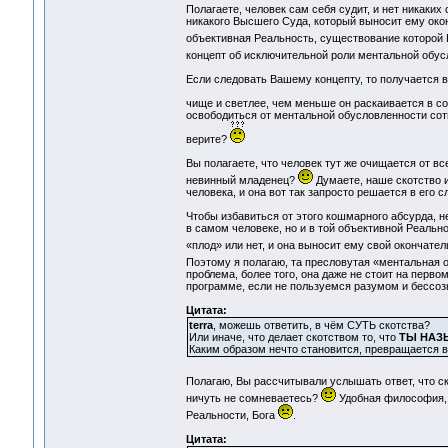
Полагаете, человек сам себя судит, и нет никаки
никакого Высшего Суда, который выносит ему окон
объективная Реальность, существование которой
концепт об исключительной роли ментальной обу
Если следовать Вашему концепту, то получается 
чище и светлее, чем меньше он раскаивается в с
освободиться от ментальной обусловленности сот
верите?
Вы полагаете, что человек тут же очищается от все
невинный младенец?
Думаете, наше скотство 
человека, и она вот так запросто решается в его
Чтобы избавиться от этого кошмарного абсурда, н
в самом человеке, но и в той объективной Реально
«плод» или нет, и она выносит ему свой окончате
Поэтому я полагаю, та пресловутая «ментальная 
проблема, более того, она даже не стоит на перво
программе, если не пользуемся разумом и бессоз
Цитата:
terra
, можешь ответить, в чём СУТЬ скотства?
Или иначе, что делает скотством то, что
ТЫ НАЗ
Каким образом нечто становится, превращается в
Полагаю, Вы рассчитывали услышать ответ, что с
ничуть не сомневаетесь?
Удобная философия, 
Реальности, Бога
.
Цитата: