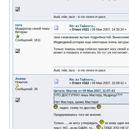
Audi, vide, tace - si vis vivere in pace.
terra
Re: из Тайного...
Модератор своей темы
«
Ответ #321 :
09 Мая 2007, 14:30:24 »
Ветеран
твое смакование жутких подробностей. Вынесение
Сообщений: 1811
Медведевой,которая еще некоторые очень натурал
Только знаешь-когда собачка трахает ногу своей 
может и покакать и пописать Но тут уж посчитают
Audi, vide, tace - si vis vivere in pace.
Анима
Re: из Тайного...
Новичок
«
Ответ #322 :
09 Мая 2007, 15:09:41 »
Сообщений: 39
Цитата: Мастер от 09 Мая 2007, 11:07:43
ЧТО ДОСТУПНО лишь Мастеру, Мудрецу!???
Нет Мастера, кроме Мастера!
, ладно, скажу по другому
Придерживаюсь того же мнения.
Только...., не могу утверждать,
не вижу один ил
текст, НО...если ОДИН, то....
к ТЕБЕ ЭТО НЕ О