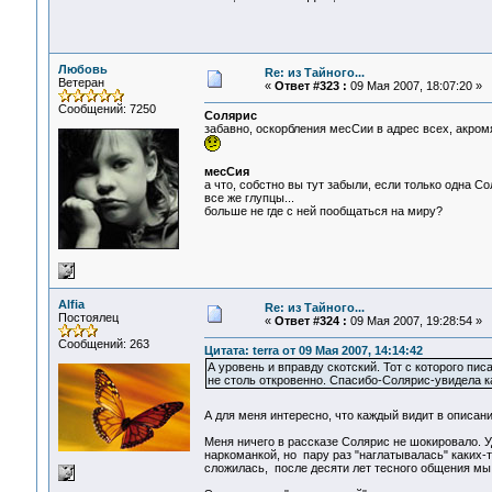
Любовь
Re: из Тайного...
Ветеран
«
Ответ #323 :
09 Мая 2007, 18:07:20 »
Сообщений: 7250
Солярис
забавно, оскорбления месСии в адрес всех, акромя
месСия
а что, собстно вы тут забыли, если только одна С
все же глупцы...
больше не где с ней пообщаться на миру?
Alfia
Re: из Тайного...
Постоялец
«
Ответ #324 :
09 Мая 2007, 19:28:54 »
Сообщений: 263
Цитата: terra от 09 Мая 2007, 14:14:42
А уровень и вправду скотский. Тот с которого п
не столь откровенно. Спасибо-Солярис-увидела ка
А для меня интересно, что каждый видит в описан
Меня ничего в рассказе Солярис не шокировало. Уд
наркоманкой, но пару раз "наглатывалась" каких-то
сложилась, после десяти лет тесного общения мы 