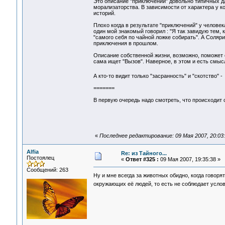
Это описание "приключений" довольно типичных д
морализаторства. В зависимости от характера у ко
историй.
Плохо когда в результате "приключений" у человек
один мой знакомый говорил : "Я так завидую тем, 
"самого себя по чайной ложке собирать". А Соляри
приключения в прошлом.
Описание собственной жизни, возможно, поможет е
сама ищет "Вызов". Наверное, в этом и есть смыс
А кто-то видит только "засранность" и "скотство" 
=======
В первую очередь надо смотреть, что происходит с
«
Последнее редактирование: 09 Мая 2007, 20:03:3
Alfia
Re: из Тайного...
Постоялец
«
Ответ #325 :
09 Мая 2007, 19:35:38 »
Сообщений: 263
Ну и мне всегда за животных обидно, когда говорят
окружающих её людей, то есть не соблюдает услов