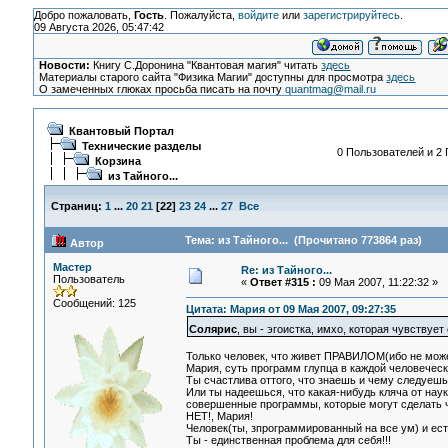
Добро пожаловать,
Гость
. Пожалуйста,
войдите
или
зарегистрируйтесь
.
09 Августа 2026, 05:47:42
Новости:
Книгу С.Доронина "Квантовая магия" читать
здесь
Материалы старого сайта "Физика Магии" доступны для просмотра
здесь
О замеченных глюках просьба писать на почту
quantmag@mail.ru
Квантовый Портал
Технические разделы
0 Пользователей и 2 
Корзина
из Тайного...
Страниц:
1
...
20
21
[
22
]
23
24
...
27
Все
Тема: из Тайного... (Прочитано 773864 раз)
Автор
Мастер
Re: из Тайного...
Пользователь
«
Ответ #315 :
09 Мая 2007, 11:22:32 »
Сообщений: 125
Цитата: Мария от 09 Мая 2007, 09:27:35
Солярис
, вы - эгоистка, имхо, которая чувствуе
Только человек, что живет ПРАВИЛОМ(ибо не може
Мария, суть программ глупца в каждой человеческо
Ты счастлива оттого, что знаешь и чему следуешь
Или ты надеешься, что какая-нибудь кляча от наук
совершенные программы, которые могут сделать 
НЕТ!, Мария!
Человек(ты, зпрограммированный на все ум) и ест
Ты - единственная проблема для себя!!!