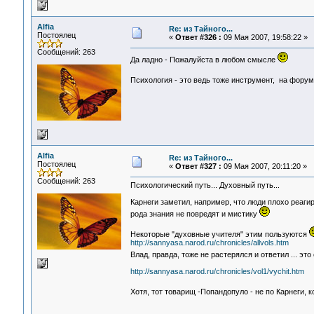
Alfia
Re: из Тайного...
Постоялец
«
Ответ #326 :
09 Мая 2007, 19:58:22 »
Сообщений: 263
Да ладно - Пожалуйста в любом смысле
Психология - это ведь тоже инструмент, на форум
Alfia
Re: из Тайного...
Постоялец
«
Ответ #327 :
09 Мая 2007, 20:11:20 »
Сообщений: 263
Психологический путь... Духовный путь...
Карнеги заметил, например, что люди плохо реагир
рода знания не повредят и мистику
Некоторые "духовные учителя" этим пользуются
http://sannyasa.narod.ru/chronicles/allvols.htm
Влад, правда, тоже не растерялся и ответил ... эт
http://sannyasa.narod.ru/chronicles/vol1/vychit.htm
Хотя, тот товарищ -Попандопуло - не по Карнеги, 