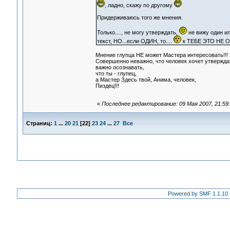
, ладно, скажу по другому
Придерживаюсь того же мнения.
Только...., не могу утверждать,
не вижу один и
текст, НО...если ОДИН, то....
к ТЕБЕ ЭТО НЕ 
Мнение глупца НЕ может Мастера интересовать!!!
Совершенно неважно, что человек хочет утвержда
важно осознавать,
что ты - глупец,
а Мастер Здесь твой, Анима, человек,
Пиздец!!!
«
Последнее редактирование: 09 Мая 2007, 21:5
Страниц:
1
...
20
21
[
22
]
23
24
...
27
Все
Powered by SMF 1.1.10