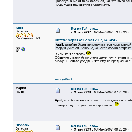
кровопускание от всех болезней, как это было ра
происходят нарушения в организме.
April
Re: из Тайного...
Ветеран
«
Ответ #247 :
02 Мая 2007, 19:12:39 »
Сообщений: 893
Цитата: Мария от 02 Мая 2007, 14:24:46
April
, давайте будет придерживаться нормальной л
форум учиться. Конечно, женская логика эффектна
В чем же я солгала?
Общение с вами было очень даже поучительным. Я
в воде. Сначала убедись, что ему не предназначен
Fancy-Work
Мария
Re: из Тайного...
Гость
«
Ответ #248 :
03 Мая 2007, 07:20:28 »
April
, я не барахтаюсь в воде, я заблудилась в ла
секторов, пусть даже очень красивый.
Любовь
Re: из Тайного...
Ветеран
«
Ответ #249 :
03 Мая 2007, 09:23:29 »