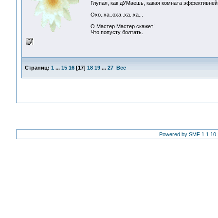
Глупая, как дУМаешь, какая комната эффективней 
Охо..ха..оха..ха..ха...
О Мастер Мастер скажет!
Что попусту болтать.
Страниц:
1
...
15
16
[
17
]
18
19
...
27
Все
Powered by SMF 1.1.10