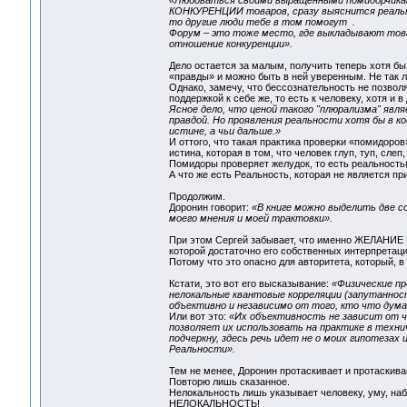
«Любоваться своими выращенными помидорчиками 
КОНКУРЕНЦИИ товаров, сразу выяснится реально
то другие люди тебе в том помогут .
Форум – это тоже место, где выкладывают това
отношение конкуренции».
Дело остается за малым, получить теперь хотя б
«правды» и можно быть в ней уверенным. Не так 
Однако, замечу, что бессознательность не позвол
поддержкой к себе же, то есть к человеку, хотя и в
Ясное дело, что ценой такого "плюрализма" явл
правдой. Но проявления реальности хотя бы в к
истине, а чьи дальше.»
И оттого, что такая практика проверки «помидоров»
истина, которая в том, что человек глуп, туп, слеп
Помидоры проверяет желудок, то есть реальность(
А что же есть Реальность, которая не является пр
Продолжим.
Доронин говорит:
«В книге можно выделить две с
моего мнения и моей трактовки».
При этом Сергей забывает, что именно ЖЕЛАНИЕ В
которой достаточно его собственных интерпретаци
Потому что это опасно для авторитета, который, в
Кстати, это вот его высказывание:
«Физические пр
нелокальные квантовые корреляции (запутаннос
объективно и независимо от того, кто что дума
Или вот это:
«Их объективность не зависит от ч
позволяет их использовать на практике в техни
подчеркну, здесь речь идет не о моих гипотезах
Реальности».
Тем не менее, Доронин протаскивает и протаскивае
Повторю лишь сказанное.
Нелокальность лишь указывает человеку, уму, наб
НЕЛОКАЛЬНОСТЬ!