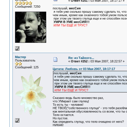
«
Ответ #251 :
03 Мая 2007, 18:17:17 »
Сообщений: 7250
послушай,
месСия
я тебя уже сколько прошу самому сделать то, что
чем иным, кроме как охаенного тобой умом пользов
при этом ум твоего глупца еще и не способен позна
УМРИ В УМЕ месСИЯ!!!
ИЛИ ТЫ ЕЩЕ И ТРУС?
Мастер
Re: из Тайного...
Пользователь
«
Ответ #252 :
03 Мая 2007, 18:22:57 »
Сообщений: 125
Цитата: Любовь от 03 Мая 2007, 18:17:17
послушай,
месСия
я тебя уже сколько прошу самому сделать то, что
чем иным, кроме как охаенного тобой умом пользо
при этом ум твоего глупца еще и не способен позна
УМРИ В УМЕ месСИЯ!!!
ИЛИ ТЫ ЕЩЕ И ТРУС?
Сказано ведь было множество раз,
что УМирает сам глупец!
То есть ты - человек!
НЕ ТВОЁ("собственного глупца" - это тебя разобла
как ментальная обусловленность со всем, что ты
Тело остается.
Но пустое.
Как опредеить глупцу, что тело очищено от него?
НИКАК!