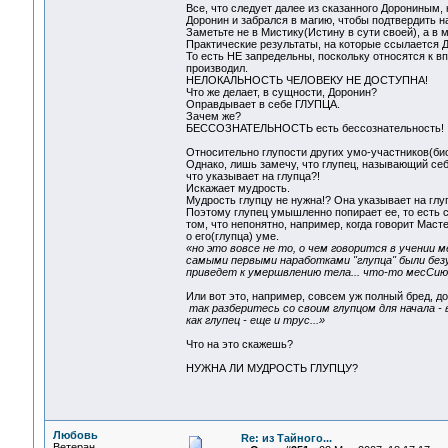
Все, что следует далее из сказанного Дорониным,
Доронин и забрался в магию, чтобы подтвердить 
Заметьте не в Мистику(Истину в сути своей), а в ма
Практические результаты, на которые ссылается
То есть НЕ запредельны, поскольку относятся к в
производил.
НЕЛОКАЛЬНОСТЬ ЧЕЛОВЕКУ НЕ ДОСТУПНА!
Что же делает, в сущности, Доронин?
Оправдывает в себе ГЛУПЦА.
Зачем же?
БЕССОЗНАТЕЛЬНОСТЬ есть бессознательность!
Относительно глупости других умо-участников(би
Однако, лишь замечу, что глупец, называющий себя
что указывает на глупца?!
Искажает мудрость.
Мудрость глупцу не нужна!? Она указывает на глуп
Поэтому глупец умышленно попирает ее, то есть с
том, что непонятно, например, когда говорит Мас
о его(глупца) уме.
«но это вовсе не то, о чем говорится в учении ме
самыми первыми наработками "глупца" были безу
приведет к умершвлению тела... что-то месСиюшк
Или вот это, например, совсем уж полный бред, 
так разберитесь со своим глупцом для начала - в
как глупец - еще и трус...»
Что на это скажешь?
НУЖНА ЛИ МУДРОСТЬ ГЛУПЦУ?
Любовь
Re: из Тайного...
Ветеран