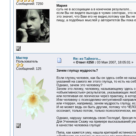
Сообщений: 7250
Мария
суть не в ассоциации а в конечном результате...
если Вы не видите выхода в чужих секторах, это не 
это значит, что Вам его не видно,потому как Вы 
пищу, а подобных мыслей у авторитетов Вы пока е
Мастер
Re: из Тайного...
Пользователь
«
Ответ #250 :
03 Мая 2007, 18:05:01 »
Сообщений: 125
Зачем глупцу мудрость?
Если глупец человек, как бы он здесь себя не наз
указаний на самого же этого глупца, то есть на себ
Однако, зачем это человеку?
Зачем это логику, человеку, называющему здесь с
«объективностью» результатов, указывающих якобы
или потягивая ее логически через практику, в кото
Или человеку с психоделико-интуитивной направ
или «терра», например, зачем мудрость глупцу, есл
И не может ведь он быть другим, потому что Ч
осознает, только потом, только психологически, в
Однако, нарушу заповедь свою Господи!, бросая п
Для Учеников Скажу на примере высказываний ума 
в качестве человека глупца!
Пипа, как кажется уму, нашла критерий истинности