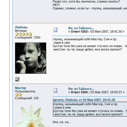
Разве это, хотя бы логически, сложно понять?
НЕТ!
Однако, сложно, если ты - глупец, называющий, н
Любовь
Re: из Тайного...
Ветеран
«
Ответ #253 :
03 Мая 2007, 18:41:30 »
Сообщений: 7250
глупец, называющий себя Мастер, Сия и пр.
умри в уме
пустое тело без ума не может стучать по клаве... 
месСия, ты чё, ваще дебил, все мозги пропил?
Мастер
Re: из Тайного...
Пользователь
«
Ответ #254 :
03 Мая 2007, 18:59:27 »
Сообщений: 125
Цитата: Любовь от 03 Мая 2007, 18:41:30
глупец, называющий себя Мастер, Сия и пр.
умри в уме
пустое тело без ума не может стучать по клаве... 
месСия, ты чё, ваще дебил, все мозги пропил?
Аха..ха..ха...