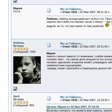
Мария
Re: из Тайного...
Гость
«
Ответ #241 :
02 Мая 2007, 09:11:16 »
Любовь
, память всегда работает на все сто. Про
памяти чего-либо составляет около 2 минут - там 
видели, не то, что про какое-то там развитие
Любовь
Re: из Тайного...
Ветеран
«
Ответ #242 :
02 Мая 2007, 09:31:00 »
Сообщений: 7250
Мария
память сильно зависит от внимания, слабое внима
человек лжет... на самом деле мощности его осозн
человек одинаково искренне может утверждать абс
сиюминутным ощущениям...
правда, может произойти и переоценка ценностей 
April
Re: из Тайного...
Ветеран
«
Ответ #243 :
02 Мая 2007, 12:24:33 »
Сообщений: 893
Цитата: Мария от 02 Мая 2007, 07:19:29
Если вы считаете, что можете мне помочь, значи