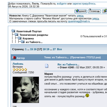
Добро пожаловать,
Гость
. Пожалуйста,
войдите
или
зарегистрируйтесь
.
08 Августа 2026, 19:32:38
Новости:
Книгу С.Доронина "Квантовая магия" читать
здесь
Материалы старого сайта "Физика Магии" доступны для просмотра
здесь
О замеченных глюках просьба писать на почту
quantmag@mail.ru
Квантовый Портал
Технические разделы
0 Пользователей и 3 
Корзина
из Тайного...
Страниц:
1
...
15
16
[
17
]
18
19
...
27
Все
Тема: из Тайного... (Прочитано 773712 раз)
Автор
Любовь
Re: из Тайного...
Ветеран
«
Ответ #240 :
02 Мая 2007, 09:05:39 »
Сообщений: 7250
Мария
почувствуйте разницу: учить и делиться собствен
для меня в действиях April присутствует второе, 
свой опыт... это позволяет учиться на обшибках д
осознание у каждого свое, хотя и соответствует 
начальная стадия развития человека - зубрежка, во
опять же - почувствуйте разницу