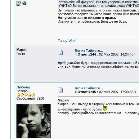
авторитетной фигурой. Вы так уверены в собстве
УЧИТЬ? Вы же сказали, что пришли сюда УЧИТЬС
Вы только что плакались, что вам нужна помощь. В
брезгливо говорите "А какое ваше право мне помо
Нет у меня на это никакого права.
Извините, что побескоила. Больше не буду.
Fancy-Work
Мария
Re: из Тайного...
Гость
«
Ответ #244 :
02 Мая 2007, 14:24:46 »
April
, давайте будет придерживаться нормальной л
учиться. Конечно, женская логика эффектна, но вс
Любовь
Re: из Тайного...
Ветеран
«
Ответ #245 :
02 Мая 2007, 17:33:55 »
Сообщений: 7250
Мария
скорее, Ваш выпад в сторону April говорит о том, 
а неоходимая - не по зубам
потому - разбирайтесь самостоятельно... в своих 