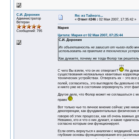
С.И. Доронин
Re: из Тайного...
Администратор
«
Ответ #246 :
02 Мая 2007, 17:35:42 »
Ветеран
Мария
Сообщений: 795
Цитата: Мария от 02 Мая 2007, 07:25:44
С.И. Доронин
Их объективность не зависит от чьего-либо мн
использовать на практике в технических устро
Как думаете, почему же тогда Фолор так решитель
С чего Вы взяли, что он их отвергает?
Не думаю
существования нелокальных квантовых корреляций
технических устройствах. Отвергать их – это все
полей, согласитесь, это выглядело бы довольно г
и никто уже не в состоянии опровергнуть этот факт
Другое дело, что Фолор может не соглашаться с м
право
.
Вот только чье-то личное мнение сейчас уже ника
декогеренции, как фундаментальных физических п
говорю об этих процессах, как об очень важных 
Неважно, кто и что о них думает, и какие «диагно
согласно которым они функционируют.
Если опять вернуться к аналогии с медициной, мо
глубокие основы функционирования его различных