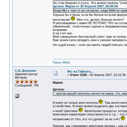
На этом форуме я учусь. Это можно назвать "утв
Цитата: Мария от 30 Апреля 2007, 05:00:59
Когда ВЫ с чем-то не согласны, когда ВАМ не нр
Хороша бы я была, если бы бегала по всем форума
несогласие!
Мне что, делать больше нечего?
Я разговариваю с вами НЕ ПОТОМУ, ЧТО не согл
обвинениий, эгоистичных оценок и неправомочных 
возражаю.
А на счет вас..
Мой совершенно бесплатный совет: вам не нужны о
Вам нужна сила овладеть ими и умение направить
На худой конец – сила заставить людей плясать п
Fancy-Work
С.И. Доронин
Re: из Тайного...
Администратор
«
Ответ #236 :
30 Апреля 2007, 22:22:36 
Ветеран
Мария
Сообщений: 795
Цитата:
...против вашей гипотезы ничего не имею, это, и
В книге не только моя гипотеза
. Там много мат
устройствах. В книге можно выделить две составл
и моей трактовки
. Физические процессы, котор
квантовые корреляции (запутанность) и т.д. – эт
независимо от того, кто что думает на их счет
.
Причем, как утверждает квантовая физика – они с