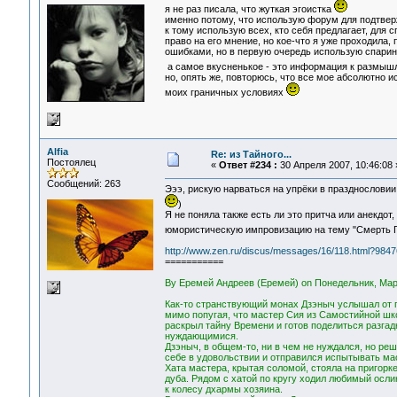
я не раз писала, что жуткая эгоистка
именно потому, что использую форум для подтверж
к тому использую всех, кто себя предлагает, для с
право на его мнение, но кое-что я уже проходила
ошибками, но в первую очередь использую спарин
а самое вкусненькое - это информация к размыш
но, опять же, повторюсь, что все мое абсолютно и
моих граничных условиях
Alfia
Re: из Тайного...
Постоялец
«
Ответ #234 :
30 Апреля 2007, 10:46:08 
Сообщений: 263
Эээ, рискую нарваться на упрёки в празднословии
)
Я не поняла также есть ли это притча или анекдот,
юмористическую импровизацию на тему "Смерть 
http://www.zen.ru/discus/messages/16/118.html?984
===========
By Еремей Андреев (Еремей) on Понедельник, Март 
Как-то странствующий монах Дзэныч услышал от 
мимо попугая, что мастер Сия из Самостийной шк
раскрыл тайну Времени и готов поделиться разгад
нуждающимися.
Дзэныч, в общем-то, ни в чем не нуждался, но реш
себе в удовольствии и отправился испытывать ма
Хата мастера, крытая соломой, стояла на пригорке
дуба. Рядом с хатой по кругу ходил любимый осли
к колесу дхармы хозяина.