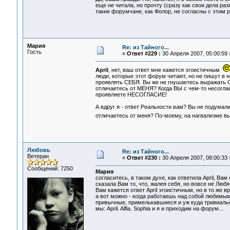
еще не читала, но прочту (сразу как свои дела ра
такие форумчане, как Фолор, не согласны с этим 
Мария
Re: из Тайного...
Гость
«
Ответ #229 :
30 Апреля 2007, 05:00:59 
April
, нет, ваш ответ мне кажется эгоистичным
люди, которые этот форум читают, но не пишут в н
проявлять СЕБЯ. Вы же не гнушаетесь выражать 
отличаетесь от МЕНЯ? Когда ВЫ с чем-то несогла
проявляете НЕСОГЛАСИЕ!
А вдруг я - ответ Реальности вам? Вы не подумали
отличаетесь от меня? По-моему, на нагвализме в
Любовь
Re: из Тайного...
Ветеран
«
Ответ #230 :
30 Апреля 2007, 08:00:33 
Сообщений: 7250
Мария
согласитесь, в таком духе, как ответила April, В
сказала Вам то, что, жалея себя, но вовсе не Любя,
Вам кажется ответ April эгоистичным, но в то же в
а вот можно - когда работаешь над собой любимым,
привычные, примелькавшиеся и уж куда тривиальны
мы: April. Alfia. Sophia и я и приходим на форум...