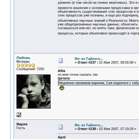
уровнях (в том числе на тонких квантовых). Это 
провести аналогию с основными процессами в ор
объективность существования этих процессов и по
этих процессов уже познаны, и еще раз подчеркну,
объективных научных знаний о Реальности. Моего 
уже общепризнанных научных данных, объяснить 
соглашаться или нет, но опять-таки, физическая о
процессы, которые объективно происходят в «орг
Любовь
Re: из Тайного...
Ветеран
«
Ответ #237 :
01 Мая 2007, 08:55:08 »
Сообщений: 7250
Alfia
по мне точне сказать так:
Цитата:
Медленно прожевав вареник, Сия поднялся с табуре
Мария
Re: из Тайного...
Гость
«
Ответ #238 :
02 Мая 2007, 07:19:29 »
April