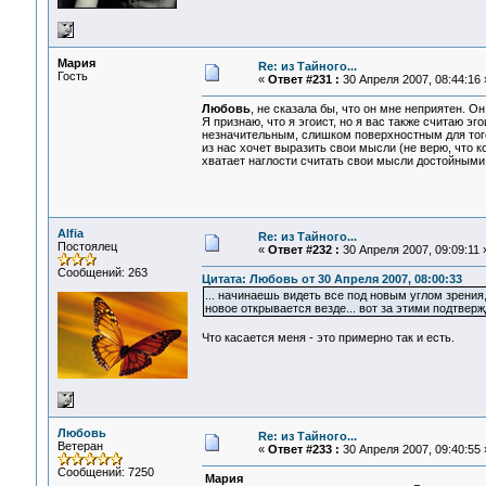
Мария
Re: из Тайного...
Гость
«
Ответ #231 :
30 Апреля 2007, 08:44:16 
Любовь
, не сказала бы, что он мне неприятен. О
Я признаю, что я эгоист, но я вас также считаю э
незначительным, слишком поверхностным для того
из нас хочет выразить свои мысли (не верю, что к
хватает наглости считать свои мысли достойными 
Alfia
Re: из Тайного...
Постоялец
«
Ответ #232 :
30 Апреля 2007, 09:09:11 
Сообщений: 263
Цитата: Любовь от 30 Апреля 2007, 08:00:33
... начинаешь видеть все под новым углом зрения
новое открывается везде... вот за этими подтвержд
Что касается меня - это примерно так и есть.
Любовь
Re: из Тайного...
Ветеран
«
Ответ #233 :
30 Апреля 2007, 09:40:55 
Сообщений: 7250
Мария