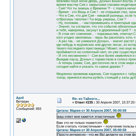
Вежливо пнув ногой дверь, Дзэныч вошел внутрь 
время мастер Сия с закрытыми глазами медитиров
- Сия! Что ты знаешь о Времени ?! - с порога нача
- Время - это Вещь в Сие ! - не открывая глаз, про
- Что в Сие, что для Сия - никакой разницы, если т
отбросишь тапочки ! Ты ведь умрешь, Сия ?
- Ну, положим... - насторожившись и приоткрыв оди
- Значит, ты согласен, что это событие обязатель
и тебя, наверняка, засунут в деревянный гроб ? -
- В этом нет сомнения... - поразмыслив, отвечал С
кого угодно закопаешь - лишь бы раскопать хоть чт
- А раз так, - не унимался Дзэныч, - значит растет
где-нибудь в муромских или других лесах, из кото
твоего последнего пристанища ! Может, оно еще м
пробивается на солнечный свет, но уже существуе
- И это несомненно ! - Сия все более оживлялся и 
Выждав паузу, Дзэныч с торжеством в голосе прои
- А теперь скажи, Сия, достаточно ли в этом мир
сегодня найти и указать то самое дерево ?
Медленно прожевав вареник, Сия поднялся с табур
топор, принялся молча рубить стоящий у хаты дуб.
April
Re: из Тайного...
Ветеран
«
Ответ #235 :
30 Апреля 2007, 15:37:20 
Сообщений: 893
Цитата: Мария от 30 Апреля 2007, 05:00:59
ваш ответ мне кажется эгоистичным
.
Вам это не только «кажется».
Если считать «эгоистичным» – получение пользы о
Цитата: Мария от 30 Апреля 2007, 05:00:59
Просто интересно - что же ВЫ делаете на этом ф