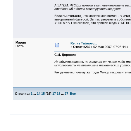
А ЗАТЕМ, ЧТОБЫ помочь вам перенаправить ваше
требований в более конструктивное русло.
Если вы считаете, что можете мне помочь, значи
авторитетной фигурой. Вы так уверены в собствен
УЧИТЬ? Вы же сказали, что пришли сюда УЧИТЬС
Мария
Re: из Тайного...
Гость
«
Ответ #239 :
02 Мая 2007, 07:25:44 »
С.И. Доронин
Их объективность не зависит от чьего-либо мн
использовать на практике в технических устро
Как думаете, почему же тогда Фолор так решитель
Страниц:
1
...
14
15
[
16
]
17
18
...
27
Все