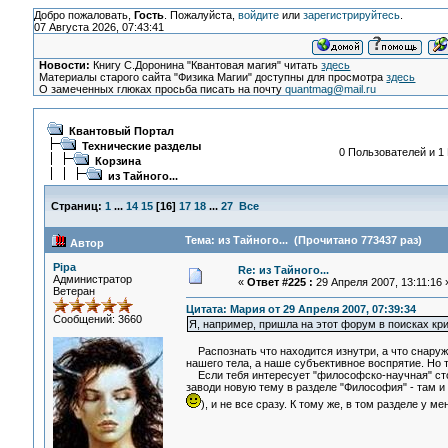
Добро пожаловать,
Гость
. Пожалуйста,
войдите
или
зарегистрируйтесь
.
07 Августа 2026, 07:43:41
Новости:
Книгу С.Доронина "Квантовая магия" читать
здесь
Материалы старого сайта "Физика Магии" доступны для просмотра
здесь
О замеченных глюках просьба писать на почту
quantmag@mail.ru
Квантовый Портал
Технические разделы
0 Пользователей и 1 
Корзина
из Тайного...
Страниц:
1
...
14
15
[
16
]
17
18
...
27
Все
Тема: из Тайного... (Прочитано 773437 раз)
Автор
Pipa
Re: из Тайного...
Администратор
«
Ответ #225 :
29 Апреля 2007, 13:11:16 
Ветеран
Цитата: Мария от 29 Апреля 2007, 07:39:34
Сообщений: 3660
Я, например, пришла на этот форум в поисках кр
Распознать что находится изнутри, а что снаружи
нашего тела, а наше субъективное воспрятие. Но 
Если тебя интересует "философско-научная" стор
заводи новую тему в разделе "Философия" - там и
), и не все сразу. К тому же, в том разделе у 