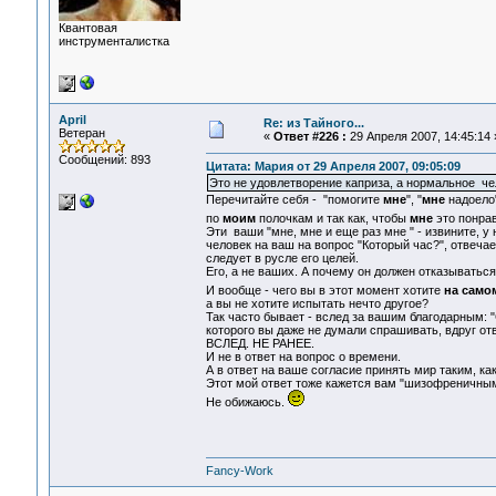
Квантовая
инструменталистка
April
Re: из Тайного...
Ветеран
«
Ответ #226 :
29 Апреля 2007, 14:45:14 
Сообщений: 893
Цитата: Мария от 29 Апреля 2007, 09:05:09
Это не удовлетворение каприза, а нормальное ч
Перечитайте себя - "помогите
мне
", "
мне
надоело"
по
моим
полочкам и так как, чтобы
мне
это понрав
Эти ваши "мне, мне и еще раз мне " - извините, у 
человек на ваш на вопрос "Который час?", отвечает
следует в русле его целей.
Его, а не ваших. А почему он должен отказыватьс
И вообще - чего вы в этот момент хотите
на само
а вы не хотите испытать нечто другое?
Так часто бывает - вслед за вашим благодарным: 
которого вы даже не думали спрашивать, вдруг отв
ВСЛЕД. НЕ РАНЕЕ.
И не в ответ на вопрос о времени.
А в ответ на ваше согласие принять мир таким, как
Этот мой ответ тоже кажется вам "шизофреничны
Не обижаюсь.
Fancy-Work