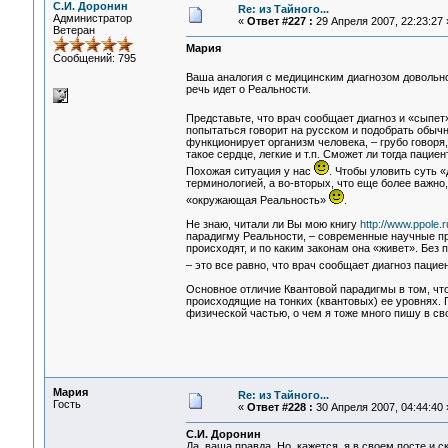
С.И. Доронин
Re: из Тайного...
Администратор
«
Ответ #227 :
29 Апреля 2007, 22:23:27 
Ветеран
Мария
Сообщений: 795
Ваша аналогия с медицинским диагнозом довольн
речь идет о Реальности.
Представьте, что врач сообщает диагноз и «сыпе
попытаться говорит на русском и подобрать обычн
функционирует организм человека, – грубо говоря,
такое сердце, легкие и т.п. Сможет ли тогда пациен
Похожая ситуация у нас
. Чтобы уловить суть 
терминологией, а во-вторых, что еще более важно
«окружающая Реальность»
.
Не знаю, читали ли Вы мою книгу
http://www.ppole.
парадигму Реальности, – современные научные пр
происходят, и по каким законам она «живет». Без 
– это все равно, что врач сообщает диагноз паци
Основное отличие Квантовой парадигмы в том, чт
происходящие на тонких (квантовых) ее уровнях.
физической частью, о чем я тоже много пишу в сво
Мария
Re: из Тайного...
Гость
«
Ответ #228 :
30 Апреля 2007, 04:44:40 
С.И. Доронин
Да, ваша правда. Но, кажется, я в своем посте и 