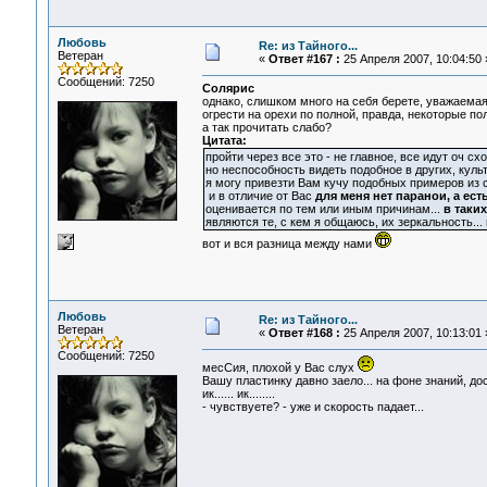
Любовь
Re: из Тайного...
Ветеран
«
Ответ #167 :
25 Апреля 2007, 10:04:50 
Сообщений: 7250
Солярис
однако, слишком много на себя берете, уважаемая
огрести на орехи по полной, правда, некоторые пола
а так прочитать слабо?
Цитата:
пройти через все это - не главное, все идут оч сх
но неспособность видеть подобное в других, культ
я могу привезти Вам кучу подобных примеров из
и в отличие от Вас
для меня нет паранои, а ес
оценивается по тем или иным причинам...
в таки
являются те, с кем я общаюсь, их зеркальность...
вот и вся разница между нами
Любовь
Re: из Тайного...
Ветеран
«
Ответ #168 :
25 Апреля 2007, 10:13:01 
Сообщений: 7250
месСия, плохой у Вас слух
Вашу пластинку давно заело... на фоне знаний, дост
ик...... ик........
- чувствуете? - уже и скорость падает...