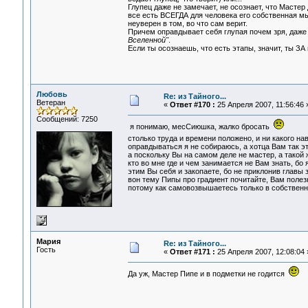
Глупец даже не замечает, не осознает, что Мастер
все есть ВСЕГДА для человека его собственная мыс
неуверен в том, во что сам верит.
Причем оправдывает себя глупая почем зря, даже 
Вселенной"
.
Если ты осознаешь, что есть этапы, значит, ты ЗА
Любовь
Re: из Тайного...
Ветеран
«
Ответ #170 :
25 Апреля 2007, 11:56:46 
Сообщений: 7250
я понимаю, месСиюшка, жалко бросать
столько труда и времени положено, и ни какого на
оправдываться я не собираюсь, а хотца Вам так эт
а поскольку Вы на самом деле не мастер, а такой ж
кто во мне где и чем занимается не Вам знать, бо
этим Вы себя и закопаете, бо не приклонив главы з
вон тему Пипы про градиент почитайте, Вам полез
потому как самовозвышаетесь только в собственны
Мария
Re: из Тайного...
Гость
«
Ответ #171 :
25 Апреля 2007, 12:08:04 
Да уж, Мастер Пипе и в подметки не годится