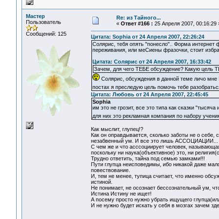
Мастер
Re: из Тайного...
Пользователь
«
Ответ #166 :
25 Апреля 2007, 00:16:29 
Сообщений: 125
Цитата: Sophia от 24 Апреля 2007, 22:26:24
Солярис, тебя опять "понесло".. Форма интернет 
переживания, или меСиены фразочки, стоит избр
Цитата: Солярис от 24 Апреля 2007, 16:33:42
Зачем, для чего ТЕБЕ обсуждение? Какую цель Т
Солярис, обсуждения в данной теме личо мне Н
постах я преследую цель помочь тебе разобраться
Цитата: Любовь от 24 Апреля 2007, 22:45:45
Sophia
им это не грозит, все это типа как сказки "тысяча
для них это рекламная компания по набору учени
Как мыслит, глупец!?
Как он оправдывается, сколько заботы не о себе,
незабвенный ум. И все это лишь АССОЦИАЦИИ...
С чем же и что асссоциирует человек, называющая
поскольку ни наука(объективное) это, ни религия(
Трудно ответить, тайна под семью замками!!!
Пути глупца неисповедимы, ибо никакой даже мал
повествование.
И, тем не менее, тупица считает, что именно обсу
истиной.
Не понимает, не осознает бессознательный ум, чт
Истина Истину не ищет!
А посему просто нужно убрать ищущего глупца(иллю
И не нужно будет искать у себя в мозгах зачем зд