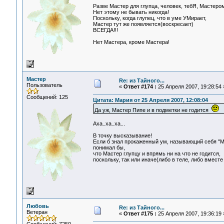
Разве Мастер для глупца, человек, тебЯ, Мастеро
Нет этому не бывать никогда!
Поскольку, когда глупец, что в уме УМирает,
Мастер тут же появляется(воскресает)
ВСЕГДА!!!
Нет Мастера, кроме Мастера!
Мастер
Re: из Тайного...
Пользователь
«
Ответ #174 :
25 Апреля 2007, 19:28:54 
Сообщений: 125
Цитата: Мария от 25 Апреля 2007, 12:08:04
Да уж, Мастер Пипе и в подметки не годится
Аха..ха..ха...
В точку высказывание!
Если б знал прокаженный ум, называющий себя "Ма
понимал бы,
что Мастер глупцу и впрямь ни на что не годится,
поскольку, так или иначе(либо в теле, либо вмест
Любовь
Re: из Тайного...
Ветеран
«
Ответ #175 :
25 Апреля 2007, 19:36:19 