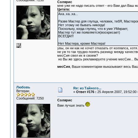
Сообщений: 7250
Солярис
мне уже не надо писать ответ - его Вам дал Ваш м
Цитата:
Аха..ха..ха...
Разве Мастер для глупца, человек, тебЯ, Мастер
Нет этому не бывать никогда!
Поскольку, когда глупец, что в уме УМирает,
Мастер тут же появляется(воскресает)
ВСЕГДА!!!
Нет Мастера, кроме Мастера!
увы, он ни как не хочет отказать от коллапса, хотя
не уж то так трудно понять разницу между качеств
месСия свел их в своем?
но Вы же здесь рекламируете учение месСии... Вы 
месСия
, Ваши комментарии выказывают весь Ваш 
Любовь
Re: из Тайного...
Ветеран
«
Ответ #176 :
25 Апреля 2007, 19:52:00 
Сообщений: 7250
Солярис
Вам лучше знать