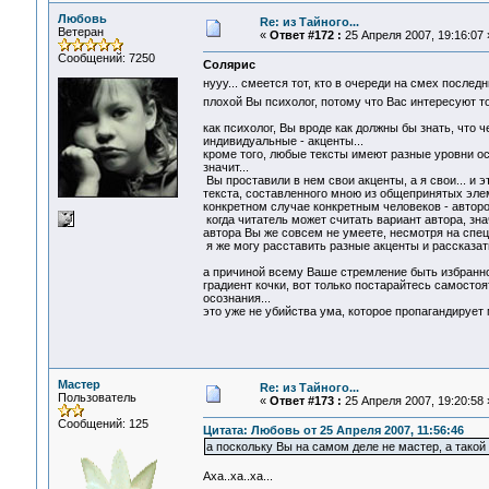
Любовь
Re: из Тайного...
Ветеран
«
Ответ #172 :
25 Апреля 2007, 19:16:07 
Сообщений: 7250
Солярис
нууу... смеется тот, кто в очереди на смех после
плохой Вы психолог, потому что Вас интересуют 
как психолог, Вы вроде как должны бы знать, что 
индивидуальные - акценты...
кроме того, любые тексты имеют разные уровни осоз
значит...
Вы проставили в нем свои акценты, а я свои... и 
текста, составленного мною из общепринятых элем
конкретном случае конкретным человеков - авторо
когда читатель может считать вариант автора, зн
автора Вы же совсем не умеете, несмотря на спец
я же могу расставить разные акценты и рассказать 
а причиной всему Ваше стремление быть избранной,
градиент кочки, вот только постарайтесь самостоя
осознания...
это уже не убийства ума, которое пропагандирует 
Мастер
Re: из Тайного...
Пользователь
«
Ответ #173 :
25 Апреля 2007, 19:20:58 
Сообщений: 125
Цитата: Любовь от 25 Апреля 2007, 11:56:46
а поскольку Вы на самом деле не мастер, а такой 
Аха..ха..ха...