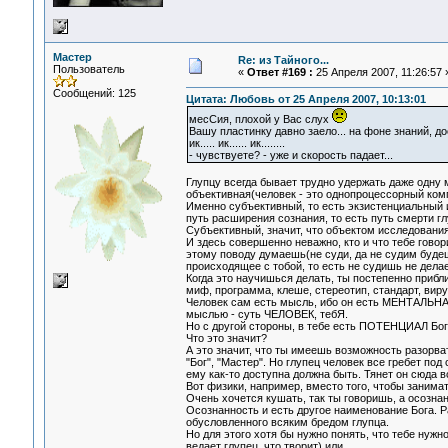
Мастер
Re: из Тайного...
Пользователь
«
Ответ #169 :
25 Апреля 2007, 11:26:57 
Сообщений: 125
Цитата: Любовь от 25 Апреля 2007, 10:13:01
месСия, плохой у Вас слух
Вашу пластинку давно заело... на фоне знаний, до
ик..... ик...... ик........
- чувствуете? - уже и скорость падает...
Глупцу всегда бывает трудно удержать даже одну мы
объективная(человек - это однопроцессорный ком
Именно субъективный, то есть экзистенциальный 
путь расширения сознания, то есть путь смерти гл
Субъективный, значит, что объектом исследовани
И здесь совершенно неважно, кто и что тебе говорит
этому поводу думаешь(не суди, да не судим бу
происходящее с тобой, то есть не судишь не дел
Когда это научишься делать, ты постепенно при
миф, программа, клеше, стереотип, стандарт, вирус
Человек сам есть мысль, ибо он есть МЕНТАЛЬН
мыслью - суть ЧЕЛОВЕК, тебЯ.
Но с другой стороны, в тебе есть ПОТЕНЦИАЛ Бог
Что это значит?
А это значит, что ты имеешь возможность разорва
"Бог", "Мастер". Но глупец человек все гребет по
ему как-то доступна должна быть. Тянет он сюда вс
Вот физики, например, вместо того, чтобы заним
Очень хочется кушать, так ты говоришь, а осознан
Осознанность и есть другое наименование Бога. Р
обусловленного всяким бредом глупца.
Но для этого хотя бы нужно понять, что тебе нужн
ведает глупец, что творит) или...