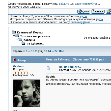
Добро пожаловать,
Гость
. Пожалуйста,
войдите
или
зарегистрируйтесь
.
08 Августа 2026, 16:51:43
Новости:
Книгу С.Доронина "Квантовая магия" читать
здесь
Материалы старого сайта "Физика Магии" доступны для просмотра
здесь
О замеченных глюках просьба писать на почту
quantmag@mail.ru
Квантовый Портал
Технические разделы
0 Пользователей и 1 
Корзина
из Тайного...
Страниц:
1
...
10
11
[
12
]
13
14
...
27
Все
Тема: из Тайного... (Прочитано 773631 раз)
Автор
Любовь
Re: из Тайного...
Ветеран
«
Ответ #165 :
24 Апреля 2007, 22:45:45 
Сообщений: 7250
Sophia
им это не грозит, все это типа как сказки "тысяча 
для них это рекламная компания по набору ученик