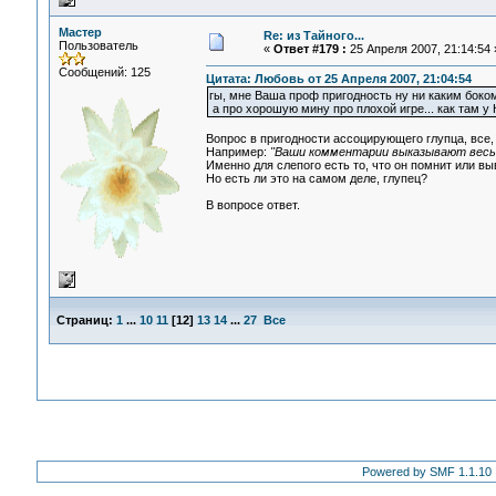
Мастер
Re: из Тайного...
Пользователь
«
Ответ #179 :
25 Апреля 2007, 21:14:54 
Сообщений: 125
Цитата: Любовь от 25 Апреля 2007, 21:04:54
гы, мне Ваша проф пригодность ну ни каким боком
а про хорошую мину про плохой игре... как там у 
Вопрос в пригодности ассоцирующего глупца, все, 
Например:
"Ваши комментарии выказывают весь 
Именно для слепого есть то, что он помнит или выв
Но есть ли это на самом деле, глупец?
В вопросе ответ.
Страниц:
1
...
10
11
[
12
]
13
14
...
27
Все
Powered by SMF 1.1.10