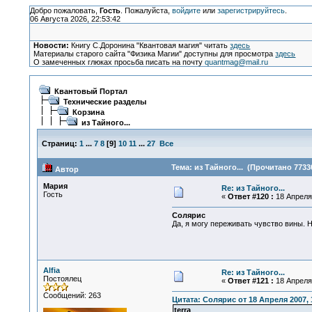
Добро пожаловать,
Гость
. Пожалуйста,
войдите
или
зарегистрируйтесь
.
06 Августа 2026, 22:53:42
Новости:
Книгу С.Доронина "Квантовая магия" читать
здесь
Материалы старого сайта "Физика Магии" доступны для просмотра
здесь
О замеченных глюках просьба писать на почту
quantmag@mail.ru
Квантовый Портал
Технические разделы
Корзина
из Тайного...
Страниц:
1
...
7
8
[
9
]
10
11
...
27
Все
Тема: из Тайного... (Прочитано 7733
Автор
Мария
Re: из Тайного...
Гость
«
Ответ #120 :
18 Апреля 
Солярис
Да, я могу переживать чувство вины. 
Alfia
Re: из Тайного...
Постоялец
«
Ответ #121 :
18 Апреля 
Сообщений: 263
Цитата: Солярис от 18 Апреля 2007, 
terra
,