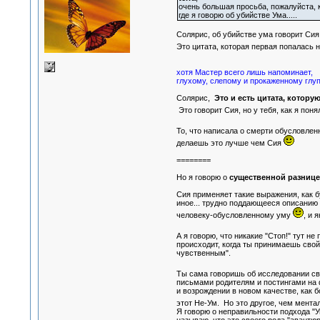
очень большая просьба, пожалуйста, 
где я говорю об убийстве Ума.....
Солярис, об убийстве ума говорит Сия
Это цитата, которая первая попалась н
хотя Мастер всего лишь напоминает,
глухому, слепому и прокаженному глупц
Солярис,
Это и есть цитата, котору
Это говорит Сия, но у тебя, как я пон
То, что написала о смерти обусловлен
делаешь это лучше чем Сия
========
Но я говорю о
существенной разниц
Сия применяет такие выражения, как б
иное... трудно поддающееся описанию с
человеку-обусловленному уму
, и 
А я говорю, что никакие "Стоп!" тут не
происходит, когда ты принимаешь свой
чувственным".
Ты сама говоришь об исследовании сво
письмами родителям и постингами на 
и возрождении в новом качестве, как 
этот Не-Ум. Но это другое, чем мента
Я говорю о неправильности подхода "У