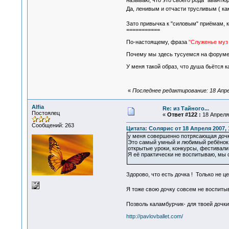
называю, что это своего рода "авантюр
Да, ленивым и отчасти трусливым ( ка
Зато привычка к "силовым" приёмам, 
===========
По-настоящему, фраза
"Служенье муз 
Почему мы здесь тусуемся на форуме в
У меня такой образ, что душа бьётся ка
«
Последнее редактирование: 18 Апреля
Alfia
Re: из Тайного...
Постоялец
«
Ответ #122 :
18 Апреля 
Сообщений: 263
Цитата: Солярис от 18 Апреля 2007, 
у меня совершенно потрясающая дочка
Это самый умный и любимый ребёнок в 
открытые уроки, конкурсы, фестивали и
Я её практически не воспитываю, мы 
Здорово, что есть дочка ! Только не це
Я тоже свою дочку совсем не воспитыв
Позволь каламбурчик- для твоей дочки
http://pavlovballet.com/