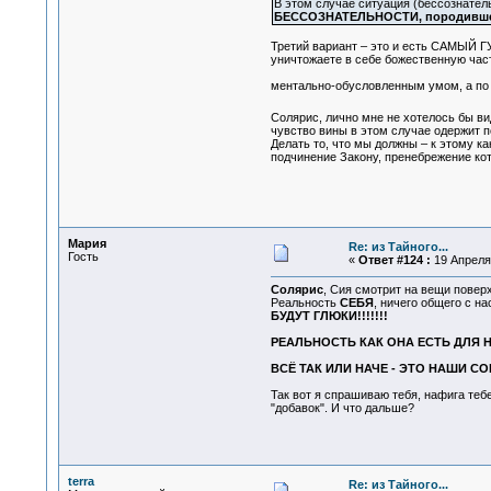
В этом случае ситуация (бессознат
БЕССОЗНАТЕЛЬНОСТИ, породившей
Третий вариант – это и есть САМЫЙ Г
уничтожаете в себе божественную част
ментально-обусловленным умом, а по 
Солярис, лично мне не хотелось бы в
чувство вины в этом случае одержит п
Делать то, что мы должны – к этому к
подчинение Закону, пренебрежение ко
Мария
Re: из Тайного...
Гость
«
Ответ #124 :
19 Апреля 
Солярис
, Сия смотрит на вещи поверх
Реальность
СЕБЯ
, ничего общего с н
БУДУТ ГЛЮКИ!!!!!!!
РЕАЛЬНОСТЬ КАК ОНА ЕСТЬ ДЛЯ 
ВСЁ ТАК ИЛИ НАЧЕ - ЭТО НАШИ 
Так вот я спрашиваю тебя, нафига те
"добавок". И что дальше?
terra
Re: из Тайного...