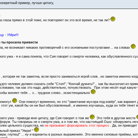
конкретный пример, лучше цитату,
.
а глаза прямо в этой теме, но повторяет он это всё время, не так ли?
у - УМри!!!
ю ты просила привести
яла, не возникает никаких противоречий с его основными постулатами ... на словах
ного ума - я и сама поняла, что Сия говорит о смерти человека, как обусловленного с
е
, которая не так заметна, всли просто заниматься игрой слов , но заметна именно ко
удто человек должен сказать себе "Стоп!", "Кончай думать!" , как бы выскочил из пр
ловами, так как это надо, действительно, почувствовать. При этом несёт ещё какую-т
якобы меняет тебя ... э... трудное слово...экзистенциально
 помогут
Они помогут временно, но это "заметание мусора под ковёр", как вариан
 этот ум, какой бы он ни был обусловленный , и именно изучаешь, куда он тебя тянет
его ума - приведи мне цитату, где Сия говорит о том же
Это тебя в другом месте
форум. Ты говоришь не о смерти ума, а о том же, что настоящий Ошо: обнаружить неч
более цельного существа, но
не призывает форсировать этот процесс
. Да, он приводи
льный приказ "Умри! "
мри, глупец!" ... ну и варианты в разных выражениях. Это именно силовые приёмы, к