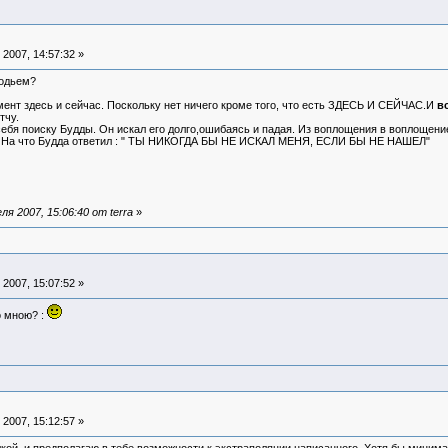
2007, 14:57:32 »
родьем?
ент здесь и сейчас. Поскольку нет ничего кроме того, что есть ЗДЕСЬ И СЕЙЧАС.И
в
тчу.
ебя поиску Будды. Он искал его долго,ошибаясь и падая. Из воплощения в воплощение.
я." На что Будда ответил : " ТЫ НИКОГДА БЫ НЕ ИСКАЛ МЕНЯ, ЕСЛИ БЫ НЕ НАШЕЛ"
я 2007, 15:06:40 от terra
»
2007, 15:07:52 »
о мною? :
2007, 15:12:57 »