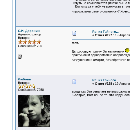
ничуть не сомневаются (иначе бы не пи
Вот откуда у тебя уверенность в том,
«продуктами своего сознания»? Хочеш
С.И. Доронин
Re: из Тайного...
Администратор
«
Ответ #127 :
19 Апреля 
Ветеран
terra
Сообщений: 795
Да, хорошую притчу Вы напомнили
практически одновременно сопровождат
разрушения и смерти, без обратного в
Любовь
Re: из Тайного...
Ветеран
«
Ответ #128 :
19 Апреля 
Сообщений: 7250
вроде как бан означает не возможност
Солярис, Вам бан за то, что нарушает