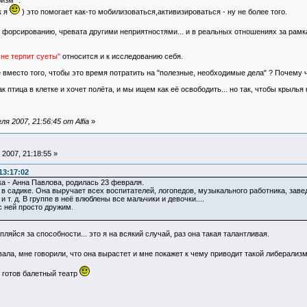
изм" .
к я
) это помогает как-то мобилизоваться,активизироваться - ну не более того.
к форсированию, чревата другими неприятностями... и в реальных отношениях за ра
не терпит суеты"
относится и к исследованию себя.
место того, чтобы это время потратить на "полезные, необходимые дела" ? Почему чт
к птица в клетке и хочет полёта, и мы ищем как её освободить... но так, чтобы крылья 
 2007, 21:56:45 от Alfia
»
2007, 21:18:55 »
13:17:02
 - Анна Павлова, родилась 23 февраля.
садике. Она выручает всех воспитателей, логопедов, музыкального работника, заведу
 т. д. В группе в неё влюблены все мальчики и девочки....
с ней просто дружим.
пляйся за способности... это я на всякий случай, раз она такая талантливая.
ала, мне говорили, что она вырастет и мне покажет к чему приводит такой либерализ
 готов балетный театр