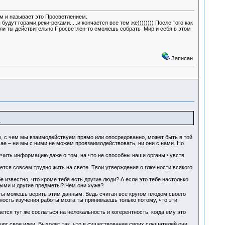
м и называет это Просветлением.
удут горами,реки-реками.....и кончается все тем же)))))))) После того как
сли ты действительно Просветлен-то сможешь собрать Мир и себя в этом
Записан
.
е, с чем мы взаимодействуем прямо или опосредованно, может быть в той
ае – ни мы с ними не можем провзаимодействовать, ни они с нами. Но
ить информацию даже о том, на что не способны наши органы чувств
ется совсем трудно жить на свете. Твои утверждения о глючности всякого
е известно, что кроме тебя есть другие люди? А если это тебе настолько
ьными и другие предметы? Чем они хуже?
к ты можешь верить этим данным. Ведь считая все кругом плодом своего
жность изучения работы мозга ты принимаешь только потому, что эти
ся тут же сослаться на нелокальность и когерентность, когда ему это
т свои идеи. Выходит так, что в существовании своих слушателей они