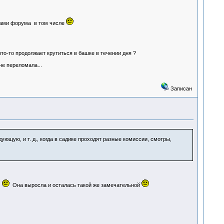
мками форума в том числе
о-то продолжает крутиться в башке в течении дня ?
не переломала...
Записан
ющую, и т. д., когда в садике проходят разные комиссии, смотры,
м
Она выросла и осталась такой же замечательной