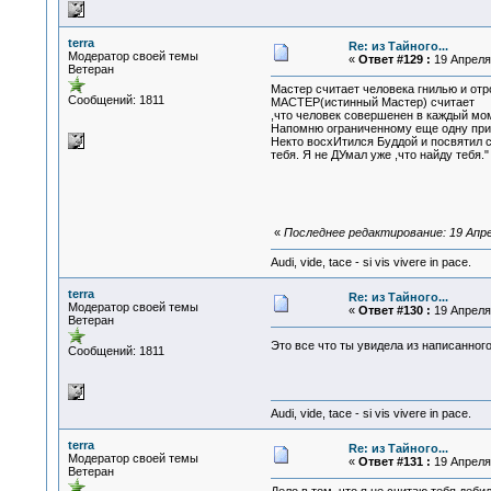
terra
Re: из Тайного...
Модератор своей темы
«
Ответ #129 :
19 Апреля 
Ветеран
Мастер считает человека гнилью и от
Сообщений: 1811
МАСТЕР(истинный Мастер) считает
,что человек совершенен в каждый мом
Напомню ограниченному еще одну при
Некто восхИтился Буддой и посвятил с
тебя. Я не ДУмал уже ,что найду теб
«
Последнее редактирование: 19 Апрел
Audi, vide, tace - si vis vivere in pace.
terra
Re: из Тайного...
Модератор своей темы
«
Ответ #130 :
19 Апреля 
Ветеран
Это все что ты увидела из написанног
Сообщений: 1811
Audi, vide, tace - si vis vivere in pace.
terra
Re: из Тайного...
Модератор своей темы
«
Ответ #131 :
19 Апреля 
Ветеран