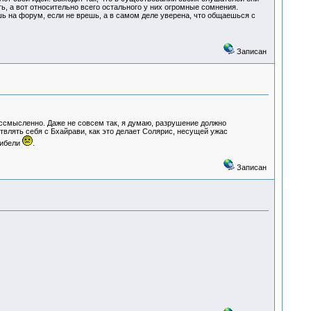
ть, а вот относительно всего остального у них огромные сомнения.
шь на форум, если не врешь, а в самом деле уверена, что общаешься с
Записан
ессмысленно. Даже не совсем так, я думаю, разрушение должно
влять себя с Бхайрави, как это делает Солярис, несущей ужас
гибели
.
Записан