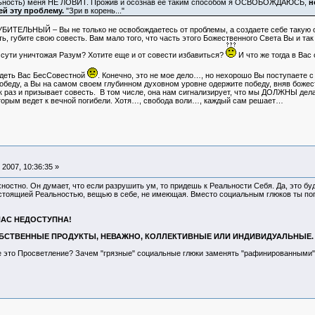
ельность) меня НЕ ЛОВИТ. Прожив и осознав её таким способом я ОСВОБОЖДАЮСЬ,
н
 эту проблему.
"Зри в корень..."
УБИТЕЛЬНЫЙ – Вы не только не освобождаетесь от проблемы, а создаете себе такую о
ь, губите свою совесть. Вам мало того, что часть этого Божественного Света Вы и та
сути уничтожая Разум? Хотите еще и от совести избавиться?
И что же тогда в Вас
идеть Вас БесСовестной
. Конечно, это не мое дело…, но нехорошо Вы поступаете с
обеду, а Вы на самом своем глубинном духовном уровне одержите победу, вняв божес
ак раз и призывает совесть. В том числе, она нам сигнализирует, что мы ДОЛЖНЫ дела
торым ведет к вечной погибели. Хотя…, свобода воли…, каждый сам решает…
2007, 10:36:35 »
ностно. Он думает, что если разрушить ум, то придешь к Реальности Себя. Да, это буд
астоящией Реальностью, вещью в себе, не имеющая. Вместо социальным глюков ты по
НАС НЕДОСТУПНА!
СОБСТВЕННЫЕ ПРОДУКТЫ, НЕВАЖНО, КОЛЛЕКТИВНЫЕ ИЛИ ИНДИВИДУАЛЬНЫЕ.
бе это Просветление? Зачем "грязные" социальные глюки заменять "рафинированными"