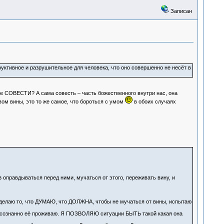
Записан
труктивное и разрушительное для человека, что оно совершенно не несёт в
ние СОВЕСТИ? А сама совесть – часть божественного внутри нас, она
ом вины, это то же самое, что бороться с умом
в обоих случаях
з оправдываться перед ними, мучаться от этого, переживать вину, и
делаю то, что ДУМАЮ, что ДОЛЖНА, чтобы не мучаться от вины, испытаю
о осознанно её проживаю. Я ПОЗВОЛЯЮ ситуации БЫТЬ такой какая она