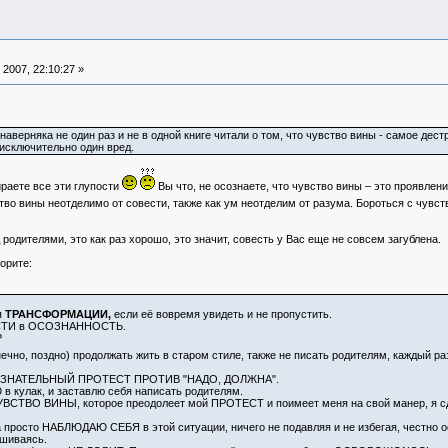
2007, 22:10:27 »
наверняка не один раз и не в одной книге читали о том, что чувство вины - самое дес
 исключительно один вред.
ираете все эти глупости
Вы что, не осознаете, что чувство вины – это проявле
о вины неотделимо от совести, также как ум неотделим от разума. Бороться с чувств
одителями, это как раз хорошо, это значит, совесть у Вас еще не совсем загублена.
орите:
я
ТРАНСФОРМАЦИИ,
если её вовремя увидеть и не пропустить.
СТИ в ОСОЗНАННОСТЬ.
?
нечно, поздно) продолжать жить в старом стиле, также не писать родителям, каждый ра
ССОЗНАТЕЛЬНЫЙ ПРОТЕСТ ПРОТИВ "НАДО, ДОЛЖНА".
в кулак, и заставлю себя написать родителям.
ЧУВСТВО ВИНЫ, которое преодолеет мой ПРОТЕСТ и поимеет меня на свой манер, я с
 а просто НАБЛЮДАЮ СЕБЯ в этой ситуации, ничего не подавляя и не избегая, честн
шиваясь.