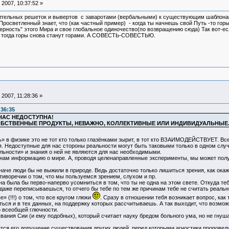
2007, 10:37:52 »
нительных решеток и вывертов с заваротами (вербальными) к существующим шаблона
Просветленный знает, что (как частный пример) - когда ты начнешь свой Путь -то горы б
ерность" этого Мира и свое глобальное одиночество(по возвращению сюда) Так вот-е
 тогда горы снова станут горами. А СОВЕСТЬ-СОВЕСТЬЮ.
2007, 11:28:36 »
:36:35
НАС НЕДОСТУПНА!
 СОБСТВЕННЫЕ ПРОДУКТЫ, НЕВАЖНО, КОЛЛЕКТИВНЫЕ ИЛИ ИНДИВИДУАЛЬНЫЕ
ь» в физике это не тот кто только глазёнками зырит, в тот кто ВЗАИМОДЕЙСТВУЕТ. Вс
. Недоступные для нас стороны реальности могут быть таковыми только в одном случ
альности» и знания о ней не являются для нас необходимыми.
ам информацию о мире. А, проводя целенаправленные эксперименты, мы может получ
наче люди бы не выжили в природе. Ведь достаточно только лишиться зрения, как окаж
иворечии о том, что мы пользуемся зрением, слухом и пр.
а была бы перво-наперво усомниться в том, что ты не одна на этом свете. Откуда теб
 даже переписываешься, то отчего бы тебе по тем же причинам тебе не считать реал
(!!!) о том, что все кругом глюки
. Сразу в отношении тебя возникает вопрос, ка
ться и в тех данных, на поддержку которых рассчитываешь. А так выходит, что возмо
 всеобщей глючности.
ия Сии (и ему подобных), который считает науку бредом больного ума, но не гнушает
 его допущение существования других людей, перед которыми агностики проповедую