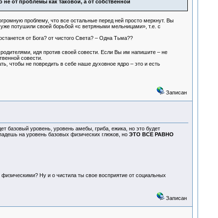
о не от проблемы как таковой, а от собственной
громную проблему, что все остальные перед ней просто меркнут. Вы
к уже потушили своей борьбой «с ветряными мельницами», т.е. с
 останется от Бога? от чистого Света? – Одна Тьма??
 родителями, идя против своей совести. Если Вы им напишите – не
твенной совести.
ть, чтобы не повредить в себе наше духовное ядро – это и есть
Записан
ет базовый уровень, уровень амебы, гриба, ежика, но это будет
падешь на уровень базовых физических глюков, но
ЭТО ВСЕ РАВНО
 физическими? Ну и о чистила ты свое восприятие от социальных
Записан