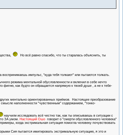
ущества,
Но всё равно спасибо, что ты старалась объяснить, ты
гда воспринимаешь импульс, "куда тебя толкают" или пытаются толкать.
ивычного режима ментальной обусловленности и включил в себе нечто
о фигню, как будто он обращается напрямую к твоей душе , а не к тебе-
т других ментально ориентированных приёмов. Настоящее преобразование
 в смысле наполненности "чувственным" содержанием, "тонко-
научили исследовать всё честно так, как ты описываешь в ситуации с
то ЗА умом.
Настоящий Ошо
говорит о "смерти обусловленного человека"
т примеры, когда экстримальная ситуация помогла человеку почувствовать
оторыми Сия пытается имитировать экстримальную ситуацию, я это и