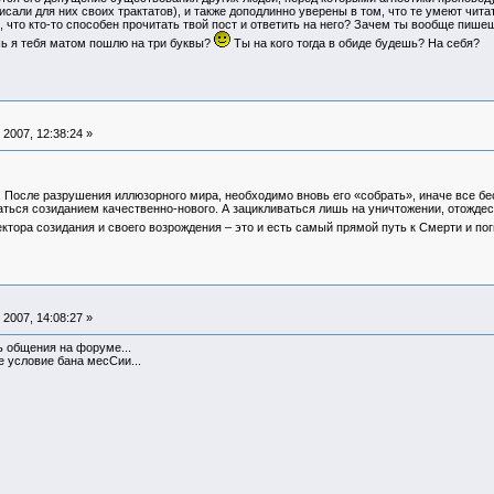
сали для них своих трактатов), и также доподлинно уверены в том, что те умеют чита
 что кто-то способен прочитать твой пост и ответить на него? Зачем ты вообще пише
ь я тебя матом пошлю на три буквы?
Ты на кого тогда в обиде будешь? На себя?
2007, 12:38:24 »
. После разрушения иллюзорного мира, необходимо вновь его «собрать», иначе все б
ься созиданием качественно-нового. А зацикливаться лишь на уничтожении, отождест
ектора созидания и своего возрождения – это и есть самый прямой путь к Смерти и по
2007, 14:08:27 »
ь общения на форуме...
е условие бана месСии...