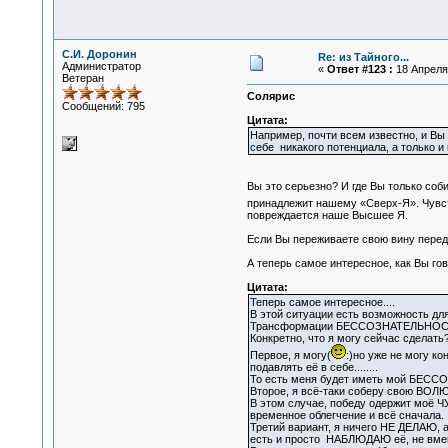
С.И. Доронин
Re: из Тайного...
Администратор
«
Ответ #123 :
18 Апреля 
Ветеран
Солярис
Сообщений: 795
Цитата:
Например, почти всем известно, и Вы 
себе никакого потенциала, а только и
Вы это серьезно? И где Вы только соб
принадлежит нашему «Сверх-Я». Чувств
повреждается наше Высшее Я.
Если Вы переживаете свою вину перед р
А теперь самое интересное, как Вы гов
Цитата:
Теперь самое интересное....
В этой ситуации есть возможность дл
Трансформации БЕССОЗНАТЕЛЬНО
Конкретно, что я могу сейчас сделать
Первое, я могу(
:)но уже не могу ко
подавлять её в себе........
То есть меня будет иметь мой БЕ
Второе, я всё-таки соберу свою ВОЛЮ 
В этом случае, победу одержит моё 
временное облегчение и всё сначала.
Третий вариант, я ничего НЕ ДЕЛАЮ,
есть и просто НАБЛЮДАЮ её, не вме