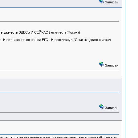
Записан
се уже есть
ЗДЕСЬ И СЕЙЧАС ( если есть(Посох))
 И вот наконец он нашел ЕГО . И воскликнул-"О как же долго я искал
Записан
Записан