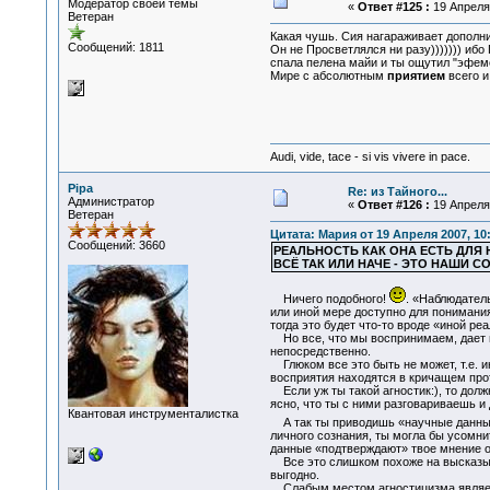
Модератор своей темы
«
Ответ #125 :
19 Апреля 
Ветеран
Какая чушь. Сия нагараживает допол
Сообщений: 1811
Он не Просветлялся ни разу))))))) ибо 
спала пелена майи и ты ощутил "эфем
Мире с абсолютным
приятием
всего и
Audi, vide, tace - si vis vivere in pace.
Pipa
Re: из Тайного...
Администратор
«
Ответ #126 :
19 Апреля 
Ветеран
Цитата: Мария от 19 Апреля 2007, 10
Сообщений: 3660
РЕАЛЬНОСТЬ КАК ОНА ЕСТЬ ДЛЯ 
ВСЁ ТАК ИЛИ НАЧЕ - ЭТО НАШИ
Ничего подобного!
. «Наблюдател
или иной мере доступно для понимания
тогда это будет что-то вроде «иной ре
Но все, что мы воспринимаем, дает н
непосредственно.
Глюком все это быть не может, т.е. и
восприятия находятся в кричащем прот
Если уж ты такой агностик:), то должн
ясно, что ты с ними разговариваешь и
Квантовая инструменталистка
А так ты приводишь «научные данные» 
личного сознания, ты могла бы усомни
данные «подтверждают» твое мнение о
Все это слишком похоже на высказыван
выгодно.
Слабым местом агностицизма является