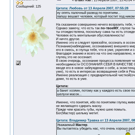
«
Ответ #58 :
13 Апреля 2007, 15:43:04 »
Сообщений: 125
Цитата: Любовь от 13 Апреля 2007, 07:55:28
ну опять палочный развод по понятиям...
лапшу вешает человек, который постит под ником 
На сказанное совершенно нечего возразить тебе, ч
Однако замечу, что есть так
по-твоеМУ
, глупое т
ты отождествлена, поскольку сама ты есть отожд
Человек есть ментальная обусловленность!
И ничто другое.
Именно это и следует превзойти, осознать в осозн
Познание(наблюдение, осознавание) внешнего ми
его в смесь, в глупца тебя, что в уме, укрепляя и
благодаря знанию и всего на что оно направлено, 
глупец это не осознает.
В свою очередь, осознание процесса появления ч
необходимости ОСОЗНАНИЯ СЕБЯ В КАЧЕСТВЕ СМЕС
вводя его в новое заблуждение о себе, а экзис
уме), то есть в интересах возвращения себя в Реа
Именно реализация с предварительной чисткой(очис
доме, то есть в уме.
Цитата:
а банит хозяин, потому как у каждого есть свое п
шелухи масок...
Именно, что понятия, ибо по понятиям глупец жив
не желающего сдирать маску.
Пржде чем красить губы, нужно шею помыть.
Бог(Мастер) шельму метит.
Цитата: Владимир Травка от 13 Апреля 2007, 08
Уважаемый
Мастер
.
Вы пытаетесь убедить нас, что очень хорошо разб