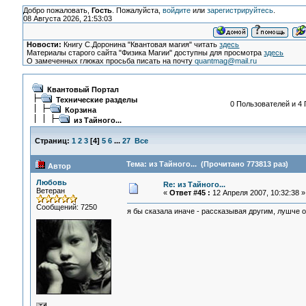
Добро пожаловать,
Гость
. Пожалуйста,
войдите
или
зарегистрируйтесь
.
08 Августа 2026, 21:53:03
Новости:
Книгу С.Доронина "Квантовая магия" читать
здесь
Материалы старого сайта "Физика Магии" доступны для просмотра
здесь
О замеченных глюках просьба писать на почту
quantmag@mail.ru
Квантовый Портал
Технические разделы
0 Пользователей и 4 
Корзина
из Тайного...
Страниц:
1
2
3
[
4
]
5
6
...
27
Все
Тема: из Тайного... (Прочитано 773813 раз)
Автор
Любовь
Re: из Тайного...
Ветеран
«
Ответ #45 :
12 Апреля 2007, 10:32:38 »
Сообщений: 7250
я бы сказала иначе - рассказывая другим, лушче о