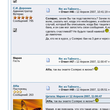
С.И. Доронин
Re: из Тайного...
Администратор
«
Ответ #46 :
12 Апреля 2007, 10:41:19 »
Ветеран
Солярис
, зачем Вы так подставляетесь? Зачем по
Сообщений: 795
волю, сказать нет, когда это необходимо, и избега
случай, который Вы описывали, когда Вас тащили в
бана, и он сам мог запостить свои сообщения. А на
сделать счастливой? Не будьте такой наивной
,
до лампочки.
Да, кто не в курсе, у Солярис бан на 3 дня и через
Мария
Re: из Тайного...
Гость
«
Ответ #47 :
12 Апреля 2007, 11:00:47 »
Alfia
, так вы знаете Солярис в жизни?
Alfia
Re: из Тайного...
Постоялец
«
Ответ #48 :
12 Апреля 2007, 11:05:51 »
Сообщений: 263
Цитата: Мария от 12 Апреля 2007, 11:00:47
Alfia
, так вы знаете Солярис в жизни?
Мария, я же пояснила, что это такая игра - я пишу