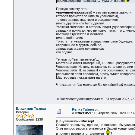
происхождении человека. Откуда он взялся
Прежде земечу, что
уважение
(уважаемый) – это измерение зависти,
которая прячется за ним(за уважением),
то есть за пристрастием и вожделением
иметь другого или быть другим.
Уважают человека, в котором видят удовлетворени
завидуя и понимая, что не имеют того, что случило
поэтому стремятся и мечтают
иметь себя таким.
То есть, ты уважаешь всегда лишь свое будущее,
свершенное в другом сейчас,
завидуешь и даже ненавидишь
его подчас.
Теперь по "вы пытаетесь"...
Мастер не имеет намерений, Он лишь разрушает ло
Человек ищет Истину, оставаясь тотально во л
Человек себя НЕ осознает! хотя осознанность при
реальности себя способом, в результате которого 
Мастер лишь показывает на это.
Что касается
"не могли ли Вы поподробней расска
«
Последнее редактирование: 13 Апреля 2007, 15
Владимир Травка
Re: из Тайного...
Ветеран
«
Ответ #59 :
13 Апреля 2007, 16:00:27 »
Сообщений: 1238
(Не)уважаемый
Мастер
!
Спасибо за ссылку, прочел, но хотелось бы услы
Этот вопрос рассматривается в Вашей концепции? 
и почему возник этот феномен
?