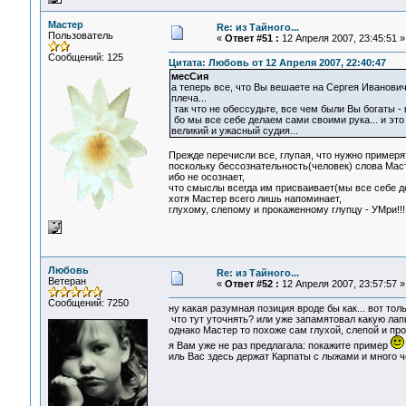
Мастер
Re: из Тайного...
Пользователь
«
Ответ #51 :
12 Апреля 2007, 23:45:51 »
Сообщений: 125
Цитата: Любовь от 12 Апреля 2007, 22:40:47
месСия
а теперь все, что Вы вешаете на Сергея Ивановича,
плеча...
так что не обессудьте, все чем были Вы богаты - 
бо мы все себе делаем сами своими рука... и это 
великий и ужасный судия...
Прежде перечисли все, глупая, что нужно примеря
поскольку бессознательность(человек) слова Мас
ибо не осознает,
что смыслы всегда им присваивает(мы все себе д
хотя Мастер всего лишь напоминает,
глухому, слепому и прокаженному глупцу - УМри!!!
Любовь
Re: из Тайного...
Ветеран
«
Ответ #52 :
12 Апреля 2007, 23:57:57 »
Сообщений: 7250
ну какая разумная позиция вроде бы как... вот то
что тут уточнять? или уже запамятовал какую ла
однако Мастер то похоже сам глухой, слепой и про
я Вам уже не раз предлагала: покажите пример
иль Вас здесь держат Карпаты с лыжами и много ч