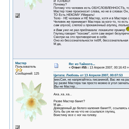
И ТОЛЬКО!
Почему?
Потому что человек есть ОБУСЛОВЛЕННОСТЬ, то ес
Мастер тоже произносит слова, но не в словах Он, 
ТО Есть НЕКОМУ УМирать!
Тело - НЕ человек и НЕ Мастер, хотя и в Мастере 
Человек же принимает Мастера за кого-то, то ест
сам глухой, слепой и прокаженный глупец, тольк
я Вам уже не раз предлагала: покажите пример
Глупец говорит "похоже", хотя сам верит безупречн
Смотри на это противоречие в себе.
Оно из бессознательности тебЯ, бессознательная 
М да,
Мастер
Re: из Тайного...
Пользователь
«
Ответ #55 :
13 Апреля 2007, 00:16:43 »
Сообщений: 125
Цитата: Любовь от 13 Апреля 2007, 00:07:53
месСия, не напрягайтесь писаниной, Вас же на раз
ну разве Мастера так просто можно в угол загнат
Вы не Мастер...
Аха..ха..ха...
Разве Мастер банит?
М да...
Доведенный до белого каления банит!!!, ссылаясь 
Хоть бы уж ни на что не ссылался глупец.
Воистину все с ног на голову.