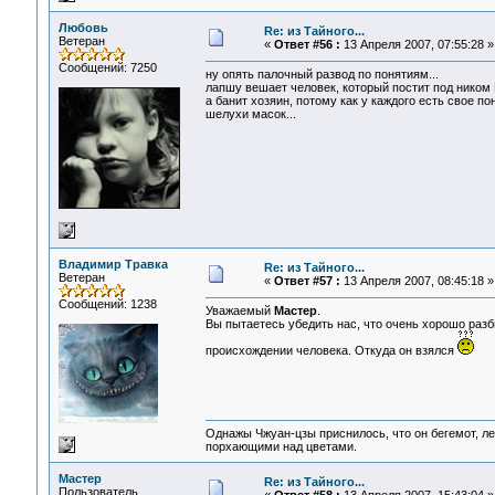
Любовь
Re: из Тайного...
Ветеран
«
Ответ #56 :
13 Апреля 2007, 07:55:28 »
Сообщений: 7250
ну опять палочный развод по понятиям...
лапшу вешает человек, который постит под ником М
а банит хозяин, потому как у каждого есть свое по
шелухи масок...
Владимир Травка
Re: из Тайного...
Ветеран
«
Ответ #57 :
13 Апреля 2007, 08:45:18 »
Сообщений: 1238
Уважаемый
Мастер
.
Вы пытаетесь убедить нас, что очень хорошо разби
происхождении человека. Откуда он взялся
Однажы Чжуан-цзы приснилось, что он бегемот, л
порхающими над цветами.
Мастер
Re: из Тайного...
Пользователь