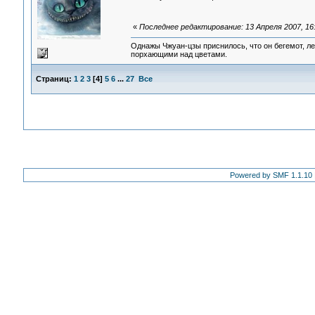
«
Последнее редактирование: 13 Апреля 2007, 16
Однажы Чжуан-цзы приснилось, что он бегемот, л
порхающими над цветами.
Страниц:
1
2
3
[
4
]
5
6
...
27
Все
Powered by SMF 1.1.10