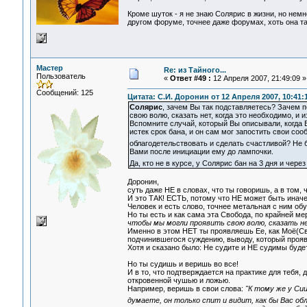
Кроме шуток - я не знаю Солярис в жизни, но нем
другом форуме, точнее даже форумах, хоть она та
Мастер
Re: из Тайного...
Пользователь
«
Ответ #49 :
12 Апреля 2007, 21:49:09 »
Сообщений: 125
Цитата: С.И. Доронин от 12 Апреля 2007, 10:41:
Солярис
, зачем Вы так подставляетесь? Зачем п
свою волю, сказать нет, когда это необходимо, и и
Вспомните случай, который Вы описывали, когда В
истек срок бана, и он сам мог запостить свои соо
облагодетельствовать и сделать счастливой? Не 
Вами после инициации ему до лампочки.
Да, кто не в курсе, у Солярис бан на 3 дня и чере
Доронин,
суть даже НЕ в словах, что ты говоришь, а в том,
И это ТАК! ЕСТЬ, потому что НЕ может быть иначе
Человек и есть слово, точнее метальная с ним об
Но ты есть и как сама эта Свобода, по крайней м
чтобы мы могли проявить свою волю, сказать не
Именно в этом НЕТ ты проявляешь Ее, как Моё(Сво
подчинившегося суждению, выводу, который проявл
Хотя и сказано было: Не судите и НЕ судимы будет
Но ты судишь и веришь во все!
И в то, что подтверждается на практике для тебя, 
откровенной чушью и ложью.
Например, веришь в свои слова:
"К тому же у Сии
думаете, он только спит и видит, как бы Вас 