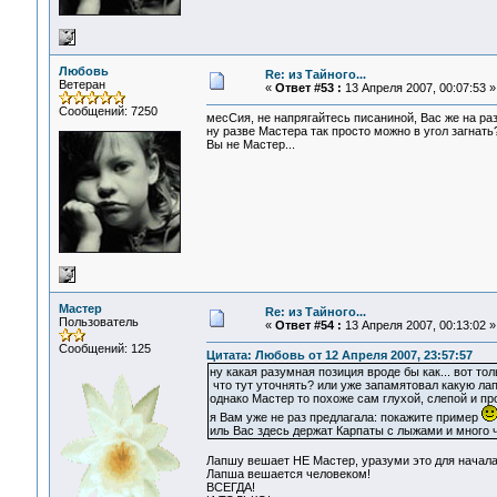
Любовь
Re: из Тайного...
Ветеран
«
Ответ #53 :
13 Апреля 2007, 00:07:53 »
Сообщений: 7250
месСия, не напрягайтесь писаниной, Вас же на раз 
ну разве Мастера так просто можно в угол загнать
Вы не Мастер...
Мастер
Re: из Тайного...
Пользователь
«
Ответ #54 :
13 Апреля 2007, 00:13:02 »
Сообщений: 125
Цитата: Любовь от 12 Апреля 2007, 23:57:57
ну какая разумная позиция вроде бы как... вот т
что тут уточнять? или уже запамятовал какую л
однако Мастер то похоже сам глухой, слепой и пр
я Вам уже не раз предлагала: покажите пример
иль Вас здесь держат Карпаты с лыжами и много 
Лапшу вешает НЕ Мастер, уразуми это для начала
Лапша вешается человеком!
ВСЕГДА!