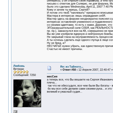
интересы, и он строит свою пирамиду, а что буд
письмо с ответом для Солярис, не для форума, М
было это сделано Wednesday, April 11, 2007 7:40 PM
Кому и зачем ты врешь, Сергей?
И потом это твоЁ "наплевать" прекрасно вписывае
Мастера в интересах лишь оправдания себЯ.
Мастер здесь на форуме неоднократно пояснял суть
интересах оставления униженного и подавленного 
со своими адептами, то есть с вами, Доронин, это
ЭГОразрушительной силе СЕБЯ, как РЕАЛЬНОСТИ, 
пр. пр.), замахнулся вон на КК, совершенно не при
Вы же уже изобрели ядерную и нейтронную бомбы, 
Не закрывай глаза на неуправляемость процессов
А ты хочешь сделать еще одного глупца в лице со
Ну не бред, а?
НЕСЧАТЬЕ нужно убрать, как единственную причину
Счастье не имеет причины.
Любовь
Re: из Тайного...
Ветеран
«
Ответ #50 :
12 Апреля 2007, 22:40:47 »
Сообщений: 7250
месСия
а теперь все, что Вы вешаете на Сергея Ивановича,
плеча...
так что не обессудьте, все чем были Вы богаты - в
бо мы все себе делаем сами своими рука... и это т
великий и ужасный судия...