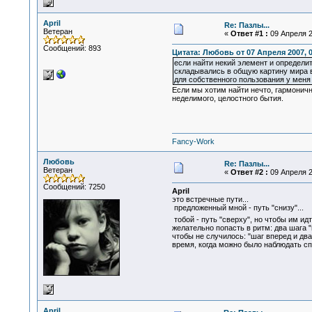
April
Re: Пазлы...
Ветеран
«
Ответ #1 :
09 Апреля 2
Сообщений: 893
Цитата: Любовь от 07 Апреля 2007, 0
если найти некий элемент и определит
складывались в общую картину мира в
для собственного пользования у меня 
Если мы хотим найти нечто, гармоничн
неделимого, целостного бытия.
Fancy-Work
Любовь
Re: Пазлы...
Ветеран
«
Ответ #2 :
09 Апреля 2
Сообщений: 7250
April
это встречные пути...
предложенный мной - путь "снизу"...
тобой - путь "сверху", но чтобы им идт
желательно попасть в ритм: два шага "в
чтобы не случилось: "шаг вперед и два 
время, когда можно было наблюдать спо
April