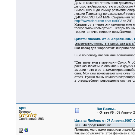
Да мне кажется, что именно динамику
детскостью\взрослостью и разбросом \с
В моей жизни динамику развития \свер
лекции Панкратва по сакральной геоме
ДИСКУРСИВНЫЙ МИР. Сакральная геом
http://www.discursm.chat.ru/SG/
=> ZIP
Ухватив суть через эти символы мне 
"сакральной геомертии".. Теперь пони
теории в нечто живое и незыблемое..
Цитата: Любовь от 09 Апреля 2007, 1
желательно попасть в ритм: два шага "
шаг назад для "наработки" инерции в
Еще по поводу пазлов мне вспомнилась
"Сны вплетены в мое имя - Сон я. Чтоб
рассказывают мне обо мне и о других 
эмоции - это и есть замаскировавшийс
свет. Мои сны показывают мне суть тог
страх. Нужно лишь немного потренирова
это волшебное превращение случается 
April
Re: Пазлы...
Ветеран
«
Ответ #5 :
09 Апреля 20
Сообщений: 893
Цитата: Любовь от 07 Апреля 2007, 0
Инь-Ян представление ..
Помните, мы с вами говорили о калей
Как вы объясняете этот феномен с по