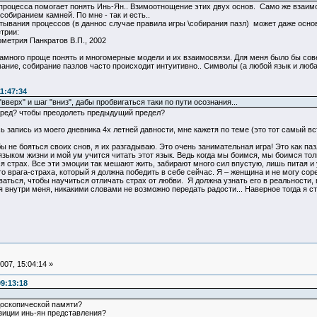
 процесса помогает понять Инь-Ян.. Взимоотнощение этих двух основ. Само же взаим
обиранием камней. По мне - так и есть..
тывания процессов (в даннос случае правила игры \собирания пазл) может даже основ
трии:
етрия Панкратов В.П., 2002
намного проще понять и многомерные модели и их взаимосвязи. Для меня было бы сов
мание, собирание пазлов часто происходит интуитивно.. Символы (а любой язык и люб
1:47:34
вверх" и шаг "вниз", дабы пробвигаться таки по пути осознания...
перед? чтобы преодолеть предыдущий предел?
 запись из моего дневника 4х летней давности, мне кажетя по теме (это тот самый вс
ы не бояться своих снов, я их разгадываю. Это очень занимательная игра! Это как пазл
языком жизни и мой ум учится читать этот язык. Ведь когда мы боимся, мы боимся т
я страх. Все эти эмоции так мешают жить, забирают много сил впустую, лишь питая и
о врага-страха, который я должна победить в себе сейчас. Я – женщина и не могу сор
ться, чтобы научиться отличать страх от любви. Я должна узнать его в реальности, в
внутри меня, никакими словами не возможно передать радости... Наверное тогда я с
07, 15:04:14 »
9:13:18
доскопической памяти?
зиции инь-ян представления?