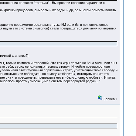
оотношение является "третьим".. Вы провели хорошие параллели с
ы физики процессов, символы и их ряды, и др, во многом помогли понять
ершенно невозможно осознавать ту же КМ если бы я не поняла основ
ая наука это система символов) стали превращаться для меня из мертвых
течный шаг вниз?):
ы, только намного интересней. Это как игры только не 3d, a Alive. Мои сны
олько себя, своих непознанных темных сторон. И любые поверхностные
 увеличивая этот глубинный спрятанный страх, угнетающий твою свободу и
евноваться или побеждать, но я могу «избавить», истощить на нет это
не сна - и преодолеть, превратить его в «без-условную любовь». И когда
тановлюсь просто улыбающимся светом перевернутой радуги.. "
Записан