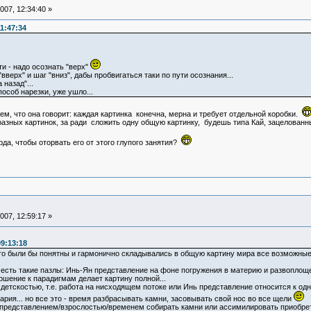
07, 12:34:40 »
1:47:34
ти - надо осознать "верх"
вверх" и шаг "вниз", дабы пробвигаться таки по пути осознания...
 назад"...
особ нарезки, уже ушло...
м, что она говорит: каждая картинка конечна, мерна и требует отдельной коробки.
разных картинок, за ради сложить одну общую картинку, будешь типа Кай, зацелован
рда, чтобы оторвать его от этого глупого занятия?
07, 12:59:17 »
9:13:18
 чего были бы понятны и гармонично складывались в общую картину мира все возможны
 есть такие пазлы: Инь-Ян представление на фоне погружения в материю и развоплоще
ошение к парадигмам делает картину полной...
т детскостью, т.е. работа на нисходящем потоке или Инь представление относится к о
рия... но все это - время разбрасывать камни, засовывать свой нос во все щели
представлением/взрослостью/временем собирать камни или ассимилировать приобрете