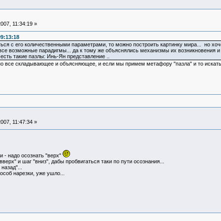
007, 11:34:19 »
9:13:18
ься с его количественными параметрами, то можно построить картинку мира... но хоче
се возможные парадигмы... да к тому же объяснялись механизмы их возникновения и т
есть такие пазлы: Инь-Ян представление ..
о все складывающее и объясняющее, и если мы примем метафору "пазла" и то искать 
007, 11:47:34 »
и - надо осознать "верх"
верх" и шаг "вниз", дабы пробвигаться таки по пути осознания...
назад"...
соб нарезки, уже ушло...