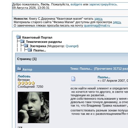
Добро пожаловать,
Гость
. Пожалуйста,
войдите
или
зарегистрируйтесь
.
09 Августа 2026, 13:05:31
Новости:
Книгу С.Доронина "Квантовая магия" читать
здесь
Материалы старого сайта "Физика Магии" доступны для просмотра
здесь
О замеченных глюках просьба писать на почту
quantmag@mail.ru
Квантовый Портал
Тематические разделы
Эзотерика
(Модератор:
Quangel
)
Пазлы...
Страниц:
[
1
]
Тема: Пазлы... (Прочитано 31712 раз
Автор
Любовь
Пазлы...
Ветеран
«
:
07 Апреля 2007, 0
Сообщений: 7250
если найти некий элемент и определит
но хочется чего-то другого, в свете 
тенденции их развития...
для собственного пользования у меня 
довольно таки точную динамику, а отн
так то, что Владимир Травка называет
соответствовать разным зонам полушар
точно так же и с развоплощением/Ян-