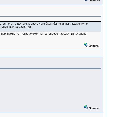
Записан
тся чего-то другого, в свете чего были бы понятны и гармонично
енденции их развития...
нам нужно не "некие элементы", а "способ нарезки" изначально
Записан
Записан