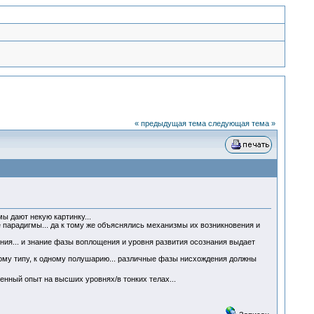
« предыдущая тема
следующая тема »
ы дают некую картинку...
 парадигмы... да к тому же объяснялись механизмы их возникновения и
ния... и знание фазы воплощения и уровня развития осознания выдает
дному типу, к одному полушарию... различные фазы нисхождения должны
нный опыт на высших уровнях/в тонких телах...