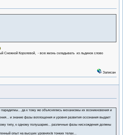
ный Снежной Королевой, - всю жизнь складывать из льдинок слово
Записан
е парадигмы... да к тому же объяснялись механизмы их возникновения и
ния... и знание фазы воплощения и уровня развития осознания выдает
дному типу, к одному полушарию... различные фазы нисхождения должны
нный опыт на высших уровнях/в тонких телах...