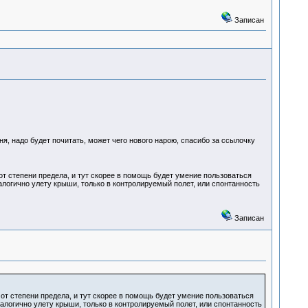
Записан
, надо будет почитать, может чего нового нарою, спасибо за ссылочку
от степени предела, и тут скорее в помощь будет умение пользоваться
алогично улету крыши, только в контролируемый полет, или спонтанность
Записан
 от степени предела, и тут скорее в помощь будет умение пользоваться
алогично улету крыши, только в контролируемый полет, или спонтанность