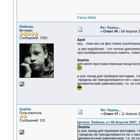
Fancy-Work
Любовь
Re: Пазлы...
Ветеран
«
Ответ #6 :
09 Апреля 20
Сообщений: 7250
April
нуу... пока мы на физ плане ушло/прош
а про коробочки - это четкое дополне
про калейдоскопическую память, плии
Sophia
для меня пространственные вещи всегд
а шаг назад для проверки методики, т.
пределы же преодолеваются не с наско
динамическим равновесием, т.е. из со
Sophia
Re: Пазлы...
Пользователь
«
Ответ #7 :
11 Апреля 20
Сообщений: 191
Цитата: Любовь от 09 Апреля 2007, 1
Sophia
а шаг назад для проверки методики, т.
пределы же преодолеваются не с наско
динамическим равновесием, т.е. из с