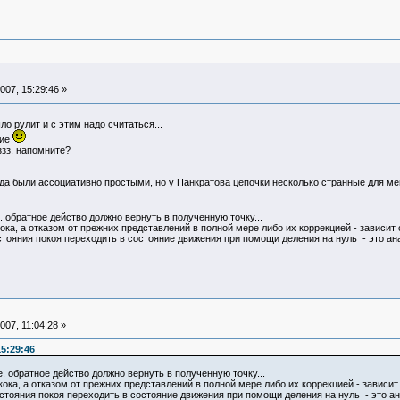
07, 15:29:46 »
ло рулит и с этим надо считаться...
ние
ззз, напомните?
а были ассоциативно простыми, но у Панкратова цепочки несколько странные для меня
е. обратное действо должно вернуть в полученную точку...
ка, а отказом от прежних представлений в полной мере либо их коррекцией - зависит 
стояния покоя переходить в состояние движения при помощи деления на нуль - это ан
07, 11:04:28 »
5:29:46
е. обратное действо должно вернуть в полученную точку...
ка, а отказом от прежних представлений в полной мере либо их коррекцией - зависит
остояния покоя переходить в состояние движения при помощи деления на нуль - это ан