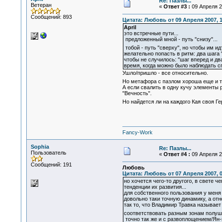
Re: Пазлы...
Ветеран
«
Ответ #3 :
09 Апреля 20
Сообщений: 893
Цитата: Любовь от 09 Апреля 2007, 1
April
это встречные пути...
предложенный мной - путь "снизу"...
тобой - путь "сверху", но чтобы им ид
желательно попасть в ритм: два шага "
чтобы не случилось: "шаг вперед и два
время, когда можно было наблюдать сп
Ушло/пришло - все относительно.
Но метафора с пазлом хороша еще и те
А если свалить в одну кучу элементы 
"Вечность".
Но найдется ли на каждого Кая своя Ге
Fancy-Work
Sophia
Re: Пазлы...
Пользователь
«
Ответ #4 :
09 Апреля 20
Сообщений: 191
Любовь
Цитата: Любовь от 07 Апреля 2007, 0
но хочется чего-то другого, в свете
тенденции их развития...
для собственного пользования у меня
довольно таки точную динамику, а отн
так то, что Владимир Травка называе
соответствовать разным зонам полуша
точно так же и с развоплощением/Ян-