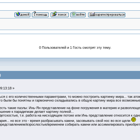
0 Пользователей и 1 Гость смотрят эту тему.
)
9:13:18 »
ься с его количественными параметрами, то можно построить картинку мира... так атом
чего были бы понятны и гармонично складывались в общую картину мира все возможные
есть такие пазлы: Инь-Ян представление на фоне погружения в материю и развоплоще
ошение к парадигмам делает картину полной...
 детскостью, т.е. работа на нисходящем потоке или Инь представление относится к о
ия... но все это - время разбрасывать камни, засовывать свой нос во все щели
представлением/взрослостью/временем собирать камни или ассимилировать приобрете