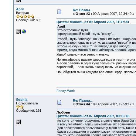
April
Re: Пазлы...
Ветеран
«
Ответ #3 :
09 Апреля 2007, 12:34:40 »
Сообщений: 893
Цитата: Любовь от 09 Апреля 2007, 11:47:34
April
это встречные пути...
предложенный мной - путь "снизу"...
тобой - путь "сверху", но чтобы им идти - надо ос
желательно попасть в ритм: два шага "вверх" и шаг
чтобы не случилось: "шаг вперед и два назад"...
время, когда можно было наблюдать способ нарезк
Ушло/пришло - все относительно.
Но метафора с пазлом хороша еще и тем, что она 
А если свалить в одну кучу элементы разных карт
Королевой, - всю жизнь складывать из льдинок сл
Но найдется ли на каждого Кая своя Герда, чтобы 
Fancy-Work
Sophia
Re: Пазлы...
Пользователь
«
Ответ #4 :
09 Апреля 2007, 12:59:17 »
Сообщений: 191
Любовь
Цитата: Любовь от 07 Апреля 2007, 09:13:18
но хочется чего-то другого, в свете чего были б
к тому же объяснялись механизмы их возникновени
для собственного пользования у меня есть такие 
фазы воплощения и уровня развития осознания вы
так то, что Владимир Травка называет детскостью,