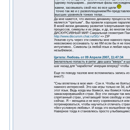
одному полушарию... различные фазы нисхождени
камни, засовывать свой нос во все щели
точно так же и с развоплощением/Ян-представле
высших уровнях/в тонких телах...
Да мне кажется, что именно динамику процесса п
является "третьим".. Вы провели хорошие параллел
В моей жизни динамику развития \свертывания пр
процессов, символы и их ряды, и др, во многом п
ДИСКУРСИВНЫЙ МИР. Сакральная геометрия Панкр
http://www.discursm.chat.ru/SG/
=> ZIP
Ухватив суть через эти символы мне намного про
невозможно осознавать ту же КМ если бы я не пон
интуитивно.. Символы (а любой язык и любая наук
незыблемое..
Цитата: Любовь от 09 Апреля 2007, 11:47:34
желательно попасть в ритм: два шага "вверх" и шаг
шаг назад для "наработки" инерции вперед? чтоб
Еще по поводу пазлов мне вспомнилась запись из 
вниз?):
"Сны вплетены в мое имя - Сон я. Чтобы не боятьс
намного интересней. Это как игры только не 3d, a
этот язык. Ведь когда мы боимся, мы боимся толь
замаскировавшийся страх. Все эти эмоции так ме
спрятанный страх, угнетающий твою свободу и све
сейчас. Я – женщина и не могу соревноваться или 
потренироваться, чтобы научиться отличать страх 
«без-условную любовь». И когда это волшебное пр
Наверное тогда я становлюсь просто улыбающимся