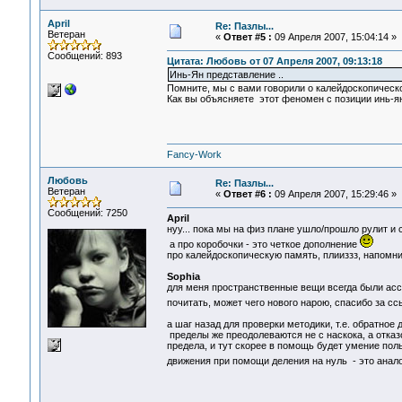
April
Re: Пазлы...
Ветеран
«
Ответ #5 :
09 Апреля 2007, 15:04:14 »
Сообщений: 893
Цитата: Любовь от 07 Апреля 2007, 09:13:18
Инь-Ян представление ..
Помните, мы с вами говорили о калейдоскопическ
Как вы объясняете этот феномен с позиции инь-я
Fancy-Work
Любовь
Re: Пазлы...
Ветеран
«
Ответ #6 :
09 Апреля 2007, 15:29:46 »
Сообщений: 7250
April
нуу... пока мы на физ плане ушло/прошло рулит и с
а про коробочки - это четкое дополнение
про калейдоскопическую память, плииззз, напомн
Sophia
для меня пространственные вещи всегда были асс
почитать, может чего нового нарою, спасибо за с
а шаг назад для проверки методики, т.е. обратное 
пределы же преодолеваются не с наскока, а отказ
предела, и тут скорее в помощь будет умение пол
движения при помощи деления на нуль - это анало