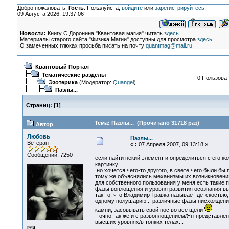
Добро пожаловать,
Гость
. Пожалуйста,
войдите
или
зарегистрируйтесь
.
09 Августа 2026, 19:37:06
Новости:
Книгу С.Доронина "Квантовая магия" читать
здесь
Материалы старого сайта "Физика Магии" доступны для просмотра
здесь
О замеченных глюках просьба писать на почту
quantmag@mail.ru
Квантовый Портал
Тематические разделы
0 Пользоват
Эзотерика
(Модератор:
Quangel
)
Пазлы...
Страниц:
[
1
]
Тема: Пазлы... (Прочитано 31718 раз)
Автор
Любовь
Пазлы...
Ветеран
«
:
07 Апреля 2007, 09:13:18 »
Сообщений: 7250
если найти некий элемент и определиться с его к
картинку...
но хочется чего-то другого, в свете чего были б
тому же объяснялись механизмы их возникновения 
для собственного пользования у меня есть такие 
фазы воплощения и уровня развития осознания выд
так то, что Владимир Травка называет детскостью,
одному полушарию... различные фазы нисхождения
камни, засовывать свой нос во все щели
точно так же и с развоплощением/Ян-представле
высших уровнях/в тонких телах...