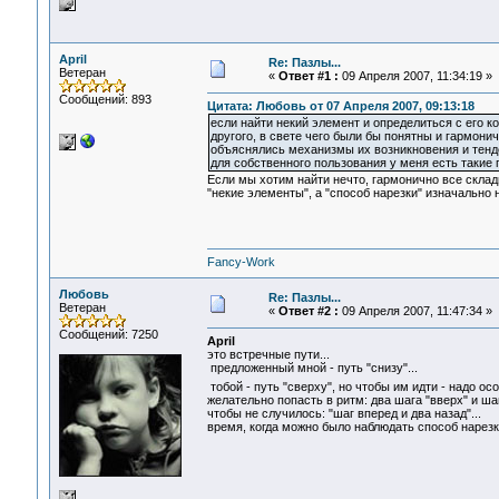
April
Re: Пазлы...
Ветеран
«
Ответ #1 :
09 Апреля 2007, 11:34:19 »
Сообщений: 893
Цитата: Любовь от 07 Апреля 2007, 09:13:18
если найти некий элемент и определиться с его к
другого, в свете чего были бы понятны и гармони
объяснялись механизмы их возникновения и тенде
для собственного пользования у меня есть такие 
Если мы хотим найти нечто, гармонично все скла
"некие элементы", а "способ нарезки" изначально 
Fancy-Work
Любовь
Re: Пазлы...
Ветеран
«
Ответ #2 :
09 Апреля 2007, 11:47:34 »
Сообщений: 7250
April
это встречные пути...
предложенный мной - путь "снизу"...
тобой - путь "сверху", но чтобы им идти - надо ос
желательно попасть в ритм: два шага "вверх" и шаг
чтобы не случилось: "шаг вперед и два назад"...
время, когда можно было наблюдать способ нарезки