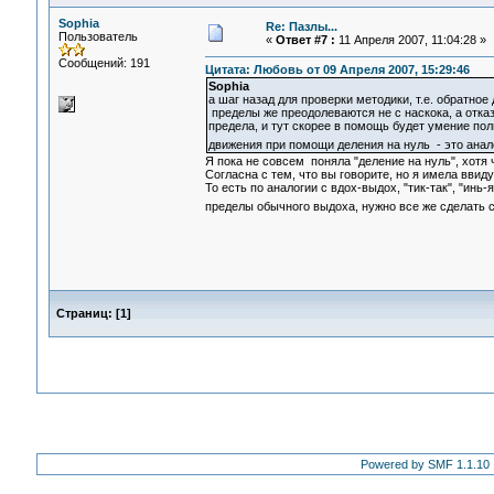
Sophia
Re: Пазлы...
Пользователь
«
Ответ #7 :
11 Апреля 2007, 11:04:28 »
Сообщений: 191
Цитата: Любовь от 09 Апреля 2007, 15:29:46
Sophia
а шаг назад для проверки методики, т.е. обратное
пределы же преодолеваются не с наскока, а отказ
предела, и тут скорее в помощь будет умение пол
движения при помощи деления на нуль - это анал
Я пока не совсем поняла "деление на нуль", хотя
Согласна с тем, что вы говорите, но я имела ввиду
То есть по аналогии с вдох-выдох, "тик-так", "инь-
пределы обычного выдоха, нужно все же сделать 
Страниц:
[
1
]
Powered by SMF 1.1.10