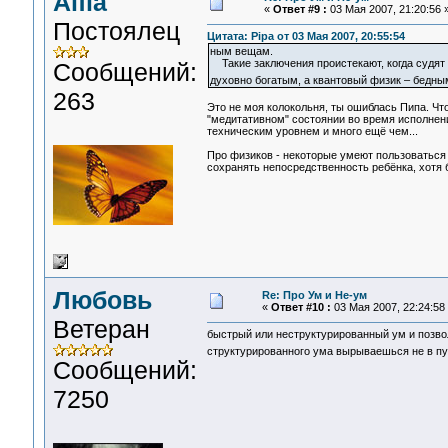
Alfia
«
Ответ #9 :
03 Мая 2007, 21:20:56 
Постоялец
Цитата: Pipa от 03 Мая 2007, 20:55:54
ным вещам.
Такие заключения проистекают, когда судят т
Сообщений:
духовно богатым, а квантовый физик – бедн
263
Это не моя колокольня, ты ошиблась Пипа. Чт
"медитативном" состоянии во время исполнен
техническим уровнем и много ещё чем...
Про физиков - некоторые умеют пользоваться 
сохранять непосредственность ребёнка, хотя 
Любовь
Re: Про Ум и Не-ум
«
Ответ #10 :
03 Мая 2007, 22:24:58
Ветеран
быстрый или неструктурированный ум и позволяе
структурированного ума вырываешься не в пус
Сообщений:
7250