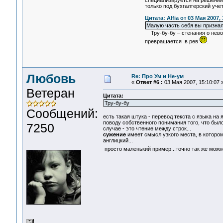
специализируется на решении 
только под бухгалтерский учет
Цитата: Alfia от 03 Мая 2007, 
Малую часть себя вы признал
Тру-бу-бу – стенания о невос
превращается в рев
.
Любовь
Re: Про Ум и Не-ум
«
Ответ #6 :
03 Мая 2007, 15:10:07 
Ветеран
Цитата:
Тру-бу-бу
Сообщений:
есть такая штука - перевод текста с языка на 
поводу собственного понимания того, что был
7250
случае - это чтение между строк...
сужение
имеет смысл узкого места, в котором
англицкий...
просто маленький пример...точно так же можн