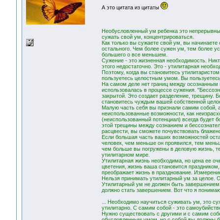
А это цитата из цитаты
Необусловленный ум ребенка это непрерывный
сужать свой ум, концентрироваться.
Как только вы сужаете свой ум, вы начинаете 
остального. Чем более сужен ум, тем более ус
большего о все меньшем.
Сужение - это жизненная необходимость. Никто
этого недостаточно. Это - утилитарная необх
Поэтому, когда вы становитесь утилитаристом 
пользуетесь целостным умом. Вы пользуетесь 
На самом деле нет границ между осознанным и
использовалась в процессе сужения. "Бессозна
закрытой. Это создает разделение, трещину. 
становитесь чуждым вашей собственной цело
Малую часть себя вы признали самим собой, а
неиспользованные возможности, как неизрасх
(неиспользованный потенциал) всегда будет б
этой трещины между сознанием и бессознатель
расцвести, вы сможете почувствовать блаженст
Если большая часть ваших возможностей оста
человек, чем меньше он проявился, тем меньш
чем больше вы погружены в деловую жизнь, те
утилитарном мире.
Утилитарная жизнь необходима, но цена ее оч
цветения, жизнь ваша становится праздником, 
преображает жизнь в празднование. Измерение
Нельзя принимать утилитарный ум за целое. Ос
Утилитарный ум не должен быть завершением. 
должно стать завершением. Вот что я понима
... Необходимо научиться суживать ум, это суж
утилитарно. С самим собой - это самоубийств
Нужно существовать с другими и с самим соб
обусловленным умом, но с собой вы должны 