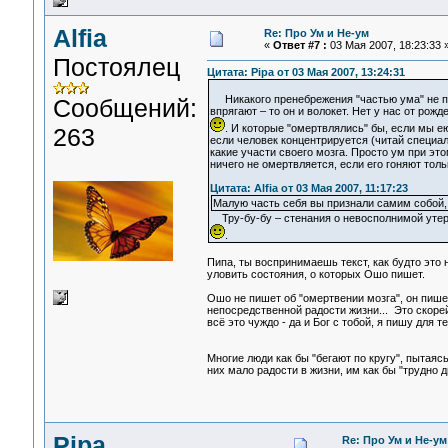
Alfia
Re: Про Ум и Не-ум
«
Ответ #7 :
03 Мая 2007, 18:23:33 
Постоялец
Цитата: Pipa от 03 Мая 2007, 13:24:31
Никакого пренебрежения "частью ума" не про
Сообщений:
впрягают – то он и волокет. Нет у нас от рож
. И которые "омертвлялись" бы, если мы е
263
если человек концентрируется (читай специали
какие участи своего мозга. Просто ум при эт
ничего не омертвляется, если его гоняют толь
Цитата: Alfia от 03 Мая 2007, 11:17:23
Малую часть себя вы признали самим собой, 
Тру-бу-бу – стенания о невосполнимой утере
.
Пипа, ты воспринимаешь текст, как будто это н
уловить состояния, о которых Ошо пишет.
Ошо не пишет об "омертвении мозга", он пише
непосредственной радости жизни... Это скорей
всё это чуждо - да и Бог с тобой, я пишу для т
Многие люди как бы "бегают по кругу", пытаяс
них мало радости в жизни, им как бы "трудно 
Pipa
Re: Про Ум и Не-ум