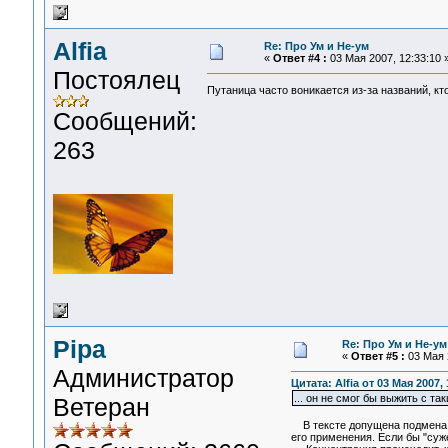
Alfia
Re: Про Ум и Не-ум
«
Ответ #4 :
03 Мая 2007, 12:33:10 
Постоялец
Путаница часто воникается из-за названий, кт
Сообщений:
263
Pipa
Re: Про Ум и Не-ум
«
Ответ #5 :
03 Мая 2
Администратор
Цитата: Alfia от 03 Мая 2007, 
... он не смог бы выжить с т
Ветеран
В тексте допущена подмена п
его применения. Если бы "су