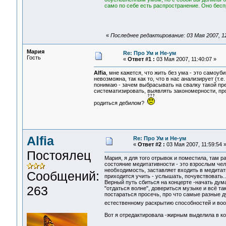
само по себе есть распространение. Оно бес
«
Последнее редактирование: 03 Мая 2007, 12:
Мария
Re: Про Ум и Не-ум
Гость
«
Ответ #1 :
03 Мая 2007, 11:40:07 »
Alfia
, мне кажется, что жить без ума - это самоу
невозможна, так как то, что в нас анализирует (т.е
понимаю - зачем выбрасывать на свалку такой пр
систематизировать, выявлять закономерности, пр
родиться дебилом?
Alfia
Re: Про Ум и Не-ум
«
Ответ #2 :
03 Мая 2007, 11:59:54 
Постоялец
Мария, я для того отрывок и поместила, там р
состояние медитативности - это взрослым че
необходимость, заставляет входить в медитат
Сообщений:
приходится учить - услышать, почувствовать..
Верный путь сбиться на концерте -начать дум
263
"отдаться волне", довериться музыке и всё так
постараться просечь, про что самые разные дух
естественному раскрытию способностей и воо
Вот я отредактировала -жирным выделила в кон