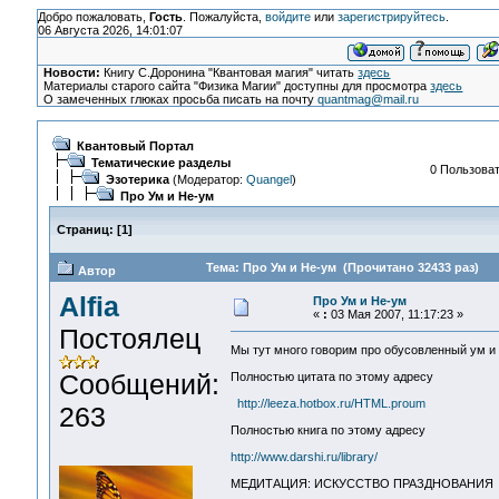
Добро пожаловать,
Гость
. Пожалуйста,
войдите
или
зарегистрируйтесь
.
06 Августа 2026, 14:01:07
Новости:
Книгу С.Доронина "Квантовая магия" читать
здесь
Материалы старого сайта "Физика Магии" доступны для просмотра
здесь
О замеченных глюках просьба писать на почту
quantmag@mail.ru
Квантовый Портал
Тематические разделы
0 Пользоват
Эзотерика
(Модератор:
Quangel
)
Про Ум и Не-ум
Страниц:
[
1
]
Тема: Про Ум и Не-ум (Прочитано 32433 раз)
Автор
Alfia
Про Ум и Не-ум
«
:
03 Мая 2007, 11:17:23 »
Постоялец
Мы тут много говорим про обусовленный ум и
Сообщений:
Полностью цитата по этому адресу
http://leeza.hotbox.ru/HTML.proum
263
Полностью книга по этому адресу
http://www.darshi.ru/library/
МЕДИТАЦИЯ: ИСКУССТВО ПРАЗДНОВАНИЯ