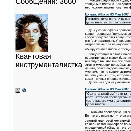
Сообщений: 3660
Концентрация происходит, ко
трещины в плотине. Так дости
неотложная задача получает ф
Цитата: Alfia от 03 Мая 2007, 
Поэтому, когда вы <...> сужа
целостным умом. Вы пользует
Да, сужение сферы применени
концентрации мы "пользуемся
собой представляет концентра
его "вычислительных" ресурсо
отправляемых за ненадобность
обнаружении в плотине трещин
Квантовая
Концентрация в этом смысле
существующих марок будет не 
выглядит так, что мы все сво
инструменталистка
этом в мусорник не выбрасыва
деньги, ранее выделенные на 
уже тем, что не купили автом
нашего ума (т.е. той, котор
каких-то иных специализирова
Далее, исходя из указанных
Цитата: Alfia от 03 Мая 2007, 
"Сознательный ум" - это та ч
часть, которой пренебрегли, 
часть вашего ума становится
целостности.
Никакого пренебрежения "част
Во что его впрягают – то он и
занятий квантовой механикой
ко всей остальной сфере прим
определенной области, то это 