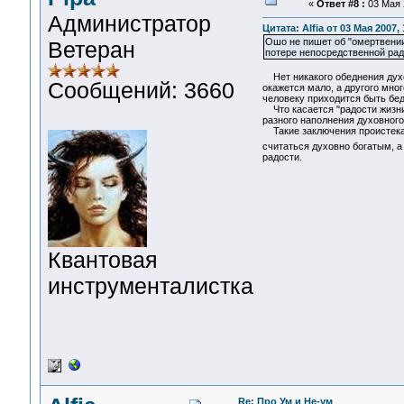
«
Ответ #8 :
03 Мая 2
Администратор
Цитата: Alfia от 03 Мая 2007, 
Ошо не пишет об "омертвении
Ветеран
потере непосредственной радо
Нет никакого обеднения духов
Сообщений: 3660
окажется мало, а другого мн
человеку приходится быть бед
Что касается "радости жизни"
разного наполнения духовного
Такие заключения проистекают
считаться духовно богатым, 
радости.
Квантовая
инструменталистка
Re: Про Ум и Не-ум