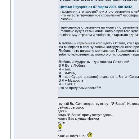
Цитата: Psyspirit от 07 Марта 2007, 00:16:42
гармония - это идилия? или это стремление к не
что же есть гармоничное стремление? несоверш
любви?,
Гармоничное стремление по моему - стремление к
Развитие будет если начать напр с простого чувс
выбора м\у страхом и любовью, стараться сделат
А любовь и гармония о кого идет? От того, кто ст
Ум выбирает в пользу любви, которую он себе пре
Любовь - это штука не ментальная. Пракиковать 
тебя исчезновения, до полного опустошения чаши,
Любовь и Мудрость – два полюса Сознания!
В Я Есть Любовь,
Я – Бог,
Я – Жизнь,
Я – все Существование(тотальность Бытия Созна
В Я – Мудрость!,
Я – НИЧТО!,
что за пределами всего??!
глупый Вы Сия, когда отсутствут "Я Ваше", Истина
сейчас, сегодня,
здесь,
когда "Я Ваше" присутствут здесь,
кроме Вас глупца, Истина
есть
+=
*ЗакОн никтОшо*..