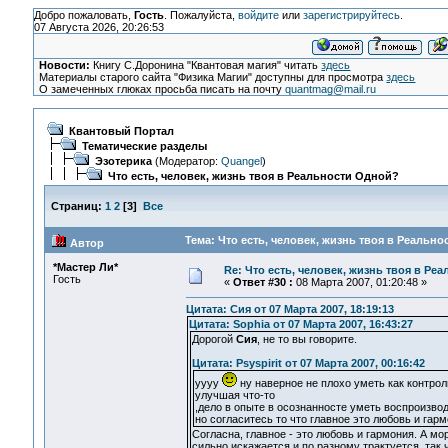
Добро пожаловать,
Гость
. Пожалуйста,
войдите
или
зарегистрируйтесь
.
07 Августа 2026, 20:26:53
Новости:
Книгу С.Доронина "Квантовая магия" читать
здесь
Материалы старого сайта "Физика Магии" доступны для просмотра
здесь
О замеченных глюках просьба писать на почту
quantmag@mail.ru
Квантовый Портал
Тематические разделы
Эзотерика
(Модератор:
Quangel
)
Что есть, человек, жизнь твоя в Реальности Одной?
Страниц:
1
2
[
3
]
Все
Тема: Что есть, человек, жизнь твоя в Реальн
Автор
*Мастер Ли*
Re: Что есть, человек, жизнь твоя в Ре
Гость
«
Ответ #30 :
08 Марта 2007, 01:20:48 »
Цитата: Сия от 07 Марта 2007, 18:19:13
Цитата: Sophia от 07 Марта 2007, 16:43:27
Дорогой
Сия
, не то вы говорите.
Цитата: Psyspirit от 07 Марта 2007, 00:16:42
уууу
ну наверное не плохо уметь как контрол
улучшая что-то
,дело в опыте в осознанносте уметь воспроизв
но согласитесь то что главное это любовь и гарм
Согласна, главное - это любовь и гармония. А мо
сильно искажается и по разному трактуется, так ч