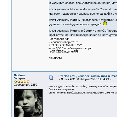
и услышит Мастер, проСветлённое соЗнание, Ист
ключ ученикам Мастера Мастеров:"в Свете ИстиннО
человек и дьявол от человека происходящий и в чел
ключ ученикам Истины: "и отделила Истина(Бог) с
душе и от самой души происходящую"..
ключ ученикам Истины в Свете ИстиннОм:"не живё
проСветления, ЗакОн воскрешения в Свете детей 
Бог говорит "Я"
и человек говорит "Я"!
КТО ЭТО ОТЛИЧАЕТ???
если ДВОЕ в тебе одном говорят,
тебЯ СЕБЕ подчинЯЯ!
НЕ ЗНАЮ
Любовь
Re: Что есть, человек, жизнь твоя в Ре
Ветеран
«
Ответ #32 :
08 Марта 2007, 11:04:49 »
Сообщений: 7250
вот и судите вы оба по себе, потому как оба подчин
Бог же не подчиняет...
он исполняет необходимое, пока человек сам не м