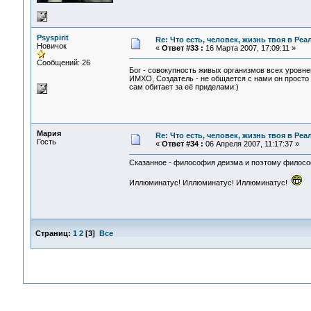
Psyspirit
Re: Что есть, человек, жизнь твоя в Ре
Новичок
«
Ответ #33 :
16 Марта 2007, 17:09:11 »
Сообщений: 26
Бог - совокупность живых организмов всех уровн
ИМХО, Создатель - не общается с нами он просто
сам обитает за её приделами:)
Мария
Re: Что есть, человек, жизнь твоя в Ре
Гость
«
Ответ #34 :
06 Апреля 2007, 11:17:37 »
Сказанное - философия деизма и поэтому филос
Иллюминатус! Иллюминатус! Иллюминатус!
Страниц:
1
2
[
3
]
Все