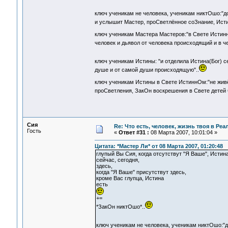
ключ ученикам не человека, ученикам никтОшо:"до
и услышит Мастер, проСветлённое соЗнание, Исти
ключ ученикам Мастера Мастеров:"в Свете ИстиннОм
человек и дьявол от человека происходящий и в чел
ключ ученикам Истины: "и отделила Истина(Бог) се
душе и от самой души происходящую"..
ключ ученикам Истины в Свете ИстиннОм:"не живёт
проСветления, ЗакОн воскрешения в Свете детей 
Сия
Re: Что есть, человек, жизнь твоя в Ре
Гость
«
Ответ #31 :
08 Марта 2007, 10:01:04 »
Цитата: *Мастер Ли* от 08 Марта 2007, 01:20:48
глупый Вы Сия, когда отсутствут "Я Ваше", Истина
сейчас, сегодня,
здесь,
когда "Я Ваше" присутствут здесь,
кроме Вас глупца, Истина
есть
+=
*ЗакОн никтОшо*..
ключ ученикам не человека, ученикам никтОшо:"до