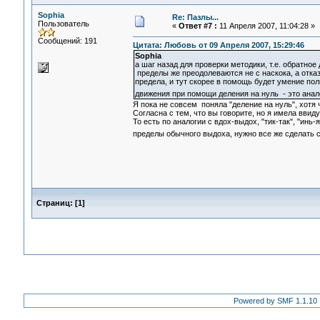
Sophia
Re: Пазлы...
Пользователь
«
Ответ #7 :
11 Апреля 2007, 11:04:28 »
Сообщений: 191
Цитата: Любовь от 09 Апреля 2007, 15:29:46
Sophia
а шаг назад для проверки методики, т.е. обратное
пределы же преодолеваются не с наскока, а отказ
предела, и тут скорее в помощь будет умение пол
движения при помощи деления на нуль - это анал
Я пока не совсем поняла "деление на нуль", хотя
Согласна с тем, что вы говорите, но я имела ввиду
То есть по аналогии с вдох-выдох, "тик-так", "инь-
пределы обычного выдоха, нужно все же сделать 
Страниц:
[
1
]
Powered by SMF 1.1.10