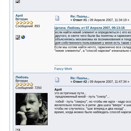
April
Re: Пазлы...
Ветеран
«
Ответ #1 :
09 Апреля 2007, 11:34:19 »
Сообщений: 893
Цитата: Любовь от 07 Апреля 2007, 09:13:18
если найти некий элемент и определиться с его к
другого, в свете чего были бы понятны и гармони
объяснялись механизмы их возникновения и тенде
для собственного пользования у меня есть такие 
Если мы хотим найти нечто, гармонично все скла
"некие элементы", а "способ нарезки" изначально 
Fancy-Work
Любовь
Re: Пазлы...
Ветеран
«
Ответ #2 :
09 Апреля 2007, 11:47:34 »
Сообщений: 7250
April
это встречные пути...
предложенный мной - путь "снизу"...
тобой - путь "сверху", но чтобы им идти - надо ос
желательно попасть в ритм: два шага "вверх" и шаг
чтобы не случилось: "шаг вперед и два назад"...
время, когда можно было наблюдать способ нарезки