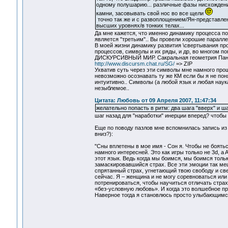
одному полушарию... различные фазы нисхождени
камни, засовывать свой нос во все щели
точно так же и с развоплощением/Ян-представле
высших уровнях/в тонких телах...
Да мне кажется, что именно динамику процесса п
является "третьим".. Вы провели хорошие параллел
В моей жизни динамику развития \свертывания пр
процессов, символы и их ряды, и др, во многом п
ДИСКУРСИВНЫЙ МИР. Сакральная геометрия Панкр
http://www.discursm.chat.ru/SG/
=> ZIP
Ухватив суть через эти символы мне намного про
невозможно осознавать ту же КМ если бы я не пон
интуитивно.. Символы (а любой язык и любая наук
незыблемое..
Цитата: Любовь от 09 Апреля 2007, 11:47:34
желательно попасть в ритм: два шага "вверх" и шаг
шаг назад для "наработки" инерции вперед? чтоб
Еще по поводу пазлов мне вспомнилась запись из 
вниз?):
"Сны вплетены в мое имя - Сон я. Чтобы не боятьс
намного интересней. Это как игры только не 3d, a
этот язык. Ведь когда мы боимся, мы боимся толь
замаскировавшийся страх. Все эти эмоции так ме
спрятанный страх, угнетающий твою свободу и све
сейчас. Я – женщина и не могу соревноваться или 
потренироваться, чтобы научиться отличать страх 
«без-условную любовь». И когда это волшебное пр
Наверное тогда я становлюсь просто улыбающимся