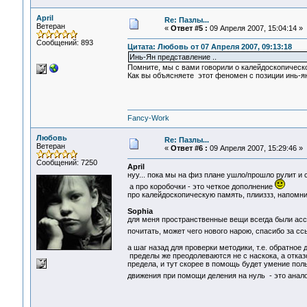
April
Re: Пазлы...
Ветеран
«
Ответ #5 :
09 Апреля 2007, 15:04:14 »
Сообщений: 893
Цитата: Любовь от 07 Апреля 2007, 09:13:18
Инь-Ян представление ..
Помните, мы с вами говорили о калейдоскопическ
Как вы объясняете этот феномен с позиции инь-я
Fancy-Work
Любовь
Re: Пазлы...
Ветеран
«
Ответ #6 :
09 Апреля 2007, 15:29:46 »
Сообщений: 7250
April
нуу... пока мы на физ плане ушло/прошло рулит и с
а про коробочки - это четкое дополнение
про калейдоскопическую память, плииззз, напомн
Sophia
для меня пространственные вещи всегда были асс
почитать, может чего нового нарою, спасибо за с
а шаг назад для проверки методики, т.е. обратное 
пределы же преодолеваются не с наскока, а отказ
предела, и тут скорее в помощь будет умение пол
движения при помощи деления на нуль - это анало