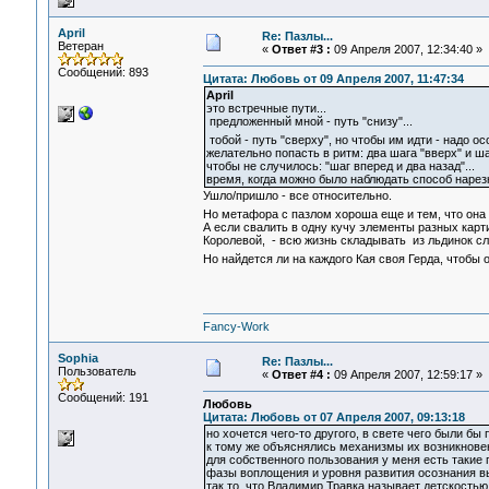
April
Re: Пазлы...
Ветеран
«
Ответ #3 :
09 Апреля 2007, 12:34:40 »
Сообщений: 893
Цитата: Любовь от 09 Апреля 2007, 11:47:34
April
это встречные пути...
предложенный мной - путь "снизу"...
тобой - путь "сверху", но чтобы им идти - надо ос
желательно попасть в ритм: два шага "вверх" и шаг
чтобы не случилось: "шаг вперед и два назад"...
время, когда можно было наблюдать способ нарезк
Ушло/пришло - все относительно.
Но метафора с пазлом хороша еще и тем, что она 
А если свалить в одну кучу элементы разных карт
Королевой, - всю жизнь складывать из льдинок сл
Но найдется ли на каждого Кая своя Герда, чтобы 
Fancy-Work
Sophia
Re: Пазлы...
Пользователь
«
Ответ #4 :
09 Апреля 2007, 12:59:17 »
Сообщений: 191
Любовь
Цитата: Любовь от 07 Апреля 2007, 09:13:18
но хочется чего-то другого, в свете чего были б
к тому же объяснялись механизмы их возникновени
для собственного пользования у меня есть такие 
фазы воплощения и уровня развития осознания вы
так то, что Владимир Травка называет детскостью,