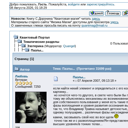
Добро пожаловать,
Гость
. Пожалуйста,
войдите
или
зарегистрируйтесь
.
08 Августа 2026, 01:18:29
Новости:
Книгу С.Доронина "Квантовая магия" читать
здесь
Материалы старого сайта "Физика Магии" доступны для просмотра
здесь
О замеченных глюках просьба писать на почту
quantmag@mail.ru
Квантовый Портал
Тематические разделы
0 Пользоват
Эзотерика
(Модератор:
Quangel
)
Пазлы...
Страниц:
[
1
]
Тема: Пазлы... (Прочитано 31699 раз)
Автор
Любовь
Пазлы...
Ветеран
«
:
07 Апреля 2007, 09:13:18 »
Сообщений: 7250
если найти некий элемент и определиться с его к
картинку...
но хочется чего-то другого, в свете чего были б
тому же объяснялись механизмы их возникновения 
для собственного пользования у меня есть такие 
фазы воплощения и уровня развития осознания выд
так то, что Владимир Травка называет детскостью,
одному полушарию... различные фазы нисхождения
камни, засовывать свой нос во все щели
точно так же и с развоплощением/Ян-представле
высших уровнях/в тонких телах...