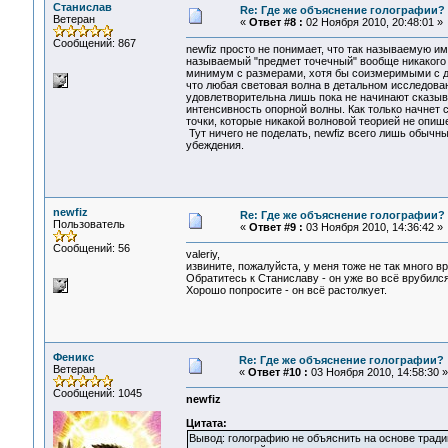
Станислав
Re: Где же объяснение голографии?
Ветеран
«
Ответ #8 :
02 Ноября 2010, 20:48:01 »
Сообщений: 867
newfiz просто не понимает, что так называемую и
называемый "предмет точечный" вообще никакого "
минимум с размерами, хотя бы соизмеримыми с дл
что любая световая волна в детальном исследова
удовлетворительна лишь пока не начинают сказыв
интенсивность опорной волны. Как только начнет 
точки, которые никакой волновой теорией не опиш
Тут ничего не поделать, newfiz всего лишь обычн
убеждения.
newfiz
Re: Где же объяснение голографии?
Пользователь
«
Ответ #9 :
03 Ноября 2010, 14:36:42 »
Сообщений: 56
valeriy,
извините, пожалуйста, у меня тоже не так много в
Обратитесь к Станиславу - он уже во всё врубился
Хорошо попросите - он всё растолкует.
Феникс
Re: Где же объяснение голографии?
Ветеран
«
Ответ #10 :
03 Ноября 2010, 14:58:30 »
Сообщений: 1045
newfiz
Цитата:
Вывод: голографию не объяснить на основе трад