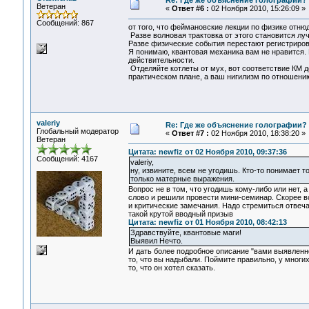
Re: Где же объяснение голографии?
Ветеран
«
Ответ #6 :
02 Ноября 2010, 15:26:09 »
Сообщений: 867
от того, что феймановские лекции по физике отнюд
Разве волновая трактовка от этого становится лу
Разве физические события перестают регистриров
Я понимаю, квантовая механика вам не нравится. 
действительности.
Отделяйте котлеты от мух, вот соответствие КМ де
практическом плане, а ваш нигилизм по отношению
valeriy
Re: Где же объяснение голографии?
Глобальный модератор
«
Ответ #7 :
02 Ноября 2010, 18:38:20 »
Ветеран
Цитата: newfiz от 02 Ноября 2010, 09:37:36
Сообщений: 4167
valeriy,
ну, извините, всем не угодишь. Кто-то понимает тол
только матерные выражения.
Вопрос не в том, что угодишь кому-либо или нет, 
слово и решили провести мини-семинар. Скорее в
и критические замечания. Надо стремиться отвеч
такой крутой вводный призыв
Цитата: newfiz от 01 Ноября 2010, 08:42:13
Здравствуйте, квантовые маги!
Выявил Нечто.
И дать более подробное описание "вами выявленно
то, что вы надыбали. Поймите правильно, у мног
то, что он хотел сказать.