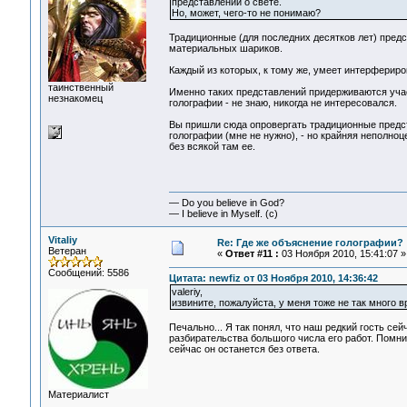
представлений о свете.
Но, может, чего-то не понимаю?
Традиционные (для последних десятков лет) предст
материальных шариков.
Каждый из которых, к тому же, умеет интерфериров
таинственный
Именно таких представлений придерживаются участ
незнакомец
голографии - не знаю, никогда не интересовался.
Вы пришли сюда опровергать традиционные предста
голографии (мне не нужно), - но крайняя неполно
без всякой там ее.
— Do you believe in God?
— I believe in Myself. (c)
Vitaliy
Re: Где же объяснение голографии?
Ветеран
«
Ответ #11 :
03 Ноября 2010, 15:41:07 »
Сообщений: 5586
Цитата: newfiz от 03 Ноября 2010, 14:36:42
valeriy,
извините, пожалуйста, у меня тоже не так много в
Печально... Я так понял, что наш редкий гость се
разбирательства большого числа его работ. Помн
сейчас он останется без ответа.
Материалист