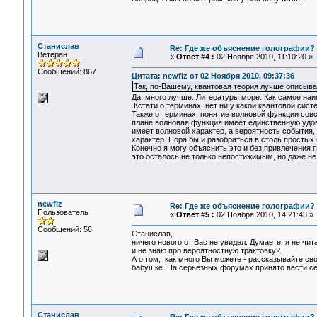
Станислав
Re: Где же объяснение голографии?
Ветеран
«
Ответ #4 :
02 Ноября 2010, 11:10:20 »
Сообщений: 867
Цитата: newfiz от 02 Ноября 2010, 09:37:36
Так, по-Вашему, квантовая теория лучше описыв
Да, много лучше. Литературы море. Как самое на
Кстати о терминах: нет ни у какой квантовой сист
Также о терминах: понятие волновой функции сов
плане волновая функция имеет единственную удов
имеет волновой характер, а вероятность события,
характер. Пора бы и разобраться в столь простых
Конечно я могу объяснить это и без привлечения п
это осталось не только непостижимым, но даже н
newfiz
Re: Где же объяснение голографии?
Пользователь
«
Ответ #5 :
02 Ноября 2010, 14:21:43 »
Сообщений: 56
Станислав,
ничего нового от Вас не увидел. Думаете. я не чи
и не знаю про вероятностную трактовку?
А о том, как много Вы можете - рассказывайте св
бабушке. На серьёзных форумах принято вести се
Станислав