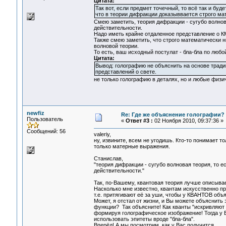
Цитата:
Так вот, если предмет точечный, то всё так и будет
что в теории дифракции доказыввается строго ма
Смею заметить, теория дифракции - сугубо волнов
действительности.
Надо иметь крайне отдаленное представление о КМ
Также смею заметить, что строго математически н
волновой теории.
То есть, ваш исходный постулат - бла-бла по любо
Цитата:
Вывод: голографию не объяснить на основе трад
представлений о свете.
не только голографию в деталях, но и любые физ
newfiz
Re: Где же объяснение голографии?
Пользователь
«
Ответ #3 :
02 Ноября 2010, 09:37:36 »
Сообщений: 56
valeriy,
ну, извините, всем не угодишь. Кто-то понимает тол
только матерные выражения.
Станислав,
"теория дифракции - сугубо волновая теория, то 
действительности."
Так, по-Вашему, квантовая теория лучше описыв
Насколько мне известно, квантам искусственно
т.е. притягивают её за уши, чтобы у КВАНТОВ о
Может, я отстал от жизни, и Вы можете объяснить
функции? Так объясните! Как кванты "искривляют 
формируя голографическое изображение! Тогда у 
использовать эпитеты вроде "бла-бла".
Вперёд! А мы посмотрим, как у Вас получится.