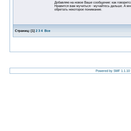
Добавляю на новое Ваше сообщение: как говорится
Нравится вам мучиться - мучайтесь дальше. А мн
обретать некоторое понимание.
Страниц:
[
1
]
2
3
4
Все
Powered by SMF 1.1.10