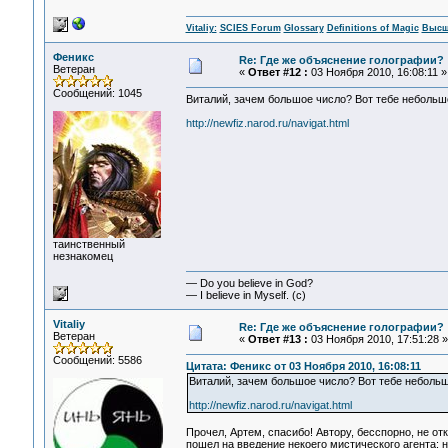
Vitaliy:
SCIES Forum
Glossary
Definitions of Magic
Высш
Феникс
Re: Где же объяснение голографии?
Ветеран
«
Ответ #12 :
03 Ноября 2010, 16:08:11 »
Сообщений: 1045
Виталий, зачем большое число? Вот тебе небольшо
http://newfiz.narod.ru/navigat.html
таинственный
незнакомец
— Do you believe in God?
— I believe in Myself. (c)
Vitaliy
Re: Где же объяснение голографии?
Ветеран
«
Ответ #13 :
03 Ноября 2010, 17:51:28 »
Сообщений: 5586
Цитата: Феникс от 03 Ноября 2010, 16:08:11
Виталий, зачем большое число? Вот тебе небольшо
http://newfiz.narod.ru/navigat.html
Прочел, Артем, спасибо! Автору, бесспорно, не отк
пошел на введение некоего мистического агента: 