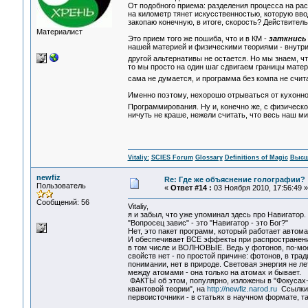
От подобного приема: разделения процесса на ра
на километр тянет искусственностью, которую ввод
закопаю конечную, в итоге, скорость? Действительн
Материалист
Это прием того же пошиба, что и в КМ -
заткнись 
нашей материей и физическими теориями - внутри
другой альтернативы не остается. Но мы знаем, 
то мы просто на один шаг сдвигаем границы матер
сама не думается, и программа без компа не счита
Именно поэтому, нехорошо отрываться от кухонно
Программирования. Ну и, конечно же, с физическо
ничуть не краше, нежели считать, что весь наш м
Vitaliy:
SCIES Forum
Glossary
Definitions of Magic
Высш
newfiz
Re: Где же объяснение голографии?
Пользователь
«
Ответ #14 :
03 Ноября 2010, 17:56:49 »
Сообщений: 56
Vitaliy,
я и забыл, что уже упоминал здесь про Навигатор.
"Вопросец завис" - это "Навигатор - это Бог?"
Нет, это пакет программ, который работает автома
И обеспечивает ВСЕ эффекты при распространени
в том числе и ВОЛНОВЫЕ. Ведь у фотонов, по-мо
свойств нет - по простой причине: фотонов, в тра
понимании, нет в природе. Световая энергия не ле
между атомами - она только на атомах и бывает.
ФАКТЫ об этом, популярно, изложены в "Фокусах
квантовой теории", на
http://newfiz.narod.ru
Ссылки
первоисточники - в статьях в научном формате, т