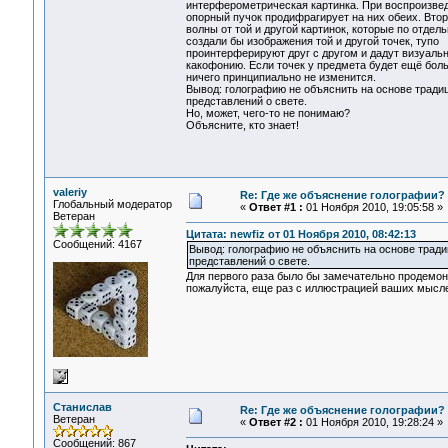
интерферометрическая картинка. При воспроизвед
опорный пучок продифрагирует на них обеих. Вто
волны от той и другой картинок, которые по отдел
создали бы изображения той и другой точек, тупо
проинтерферируют друг с другом и дадут визуаль
какофонию. Если точек у предмета будет ещё боль
ничего принципиально не изменится.
Вывод: голографию не объяснить на основе тради
представлений о свете.
Но, может, чего-то не понимаю?
Объясните, кто знает!
valeriy
Re: Где же объяснение голографии?
Глобальный модератор
«
Ответ #1 :
01 Ноября 2010, 19:05:58 »
Ветеран
Цитата: newfiz от 01 Ноября 2010, 08:42:13
Сообщений: 4167
Вывод: голографию не объяснить на основе трад
представлений о свете.
Для первого раза было бы замечательно продемонс
пожалуйста, еще раз с иллюстрацией ваших мыслей
Станислав
Re: Где же объяснение голографии?
Ветеран
«
Ответ #2 :
01 Ноября 2010, 19:28:24 »
Сообщений: 867