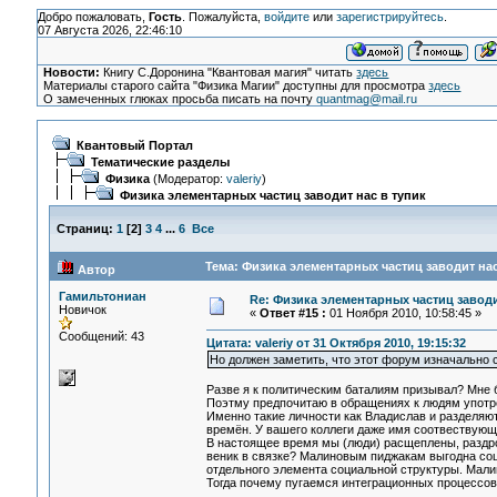
Добро пожаловать,
Гость
. Пожалуйста,
войдите
или
зарегистрируйтесь
.
07 Августа 2026, 22:46:10
Новости:
Книгу С.Доронина "Квантовая магия" читать
здесь
Материалы старого сайта "Физика Магии" доступны для просмотра
здесь
О замеченных глюках просьба писать на почту
quantmag@mail.ru
Квантовый Портал
Тематические разделы
Физика
(Модератор:
valeriy
)
Физика элементарных частиц заводит нас в тупик
Страниц:
1
[
2
]
3
4
...
6
Все
Тема: Физика элементарных частиц заводит нас
Автор
Гамильтониан
Re: Физика элементарных частиц заводи
Новичок
«
Ответ #15 :
01 Ноября 2010, 10:58:45 »
Сообщений: 43
Цитата: valeriy от 31 Октября 2010, 19:15:32
Но должен заметить, что этот форум изначально 
Разве я к политическим баталиям призывал? Мне 
Поэтму предпочитаю в обращениях к людям употре
Именно такие личности как Владислав и разделяют 
времён. У вашего коллеги даже имя соотвествующее
В настоящее время мы (люди) расщеплены, раздроб
веник в связке? Малиновым пиджакам выгодна со
отдельного элемента социальной структуры. Мали
Тогда почему пугаемся интеграционных процессо