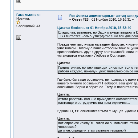
Гамильтониан
Re: Физика элементарных частиц заводи
Новичок
«
Ответ #28 :
01 Ноября 2010, 16:16:31 »
Сообщений: 43
Цитата: Любовь от 01 Ноября 2010, 15:53:40
Владислав, извините, но Ваши манеры выдают в В
- Вы пытаетесь само-утвердиться, но тон для по
Прежде чем выступать на вашем форуме, я имел ч
участником. Потому с вашей стороны тоже ощущаю
приспособились друг к другу во взаимообщении, 
установится меж нами Любовь и Согласие.
Цитата:
Гамильтониан, но таки приходится смириться с те
работа каждого, пожалуй, действительно самое ин
Где было бы ваше осознание, не поделись с вами
вашего личного осознания? Наоборот, ваш долг д
осознания. Верно и обратное. Тогда и появится в
Цитата:
оттого работать больше приходится самостоятель
настоящего сотрудничества пока единичны...
Единичны, т.к. обжегшихся тьма тьмущая. Далеко 
Цитата:
вот спросите valeriy`я - готов ли он поменять т
человеков?
да и как определить актуальные тематики?