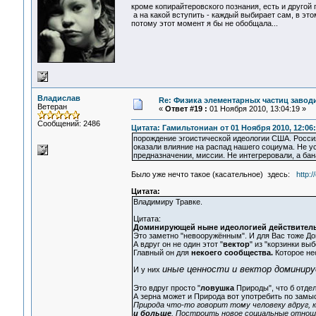
кроме копирайтеровского познания, есть и другой п
а на какой вступить - каждый выбирает сам, в это
потому этот момент я бы не обобщала...
Владислав
Re: Физика элементарных частиц заводи
Ветеран
«
Ответ #19 :
01 Ноября 2010, 13:04:19 »
Сообщений: 2486
Цитата: Гамильтониан от 01 Ноября 2010, 12:06
порождение эгоистической идеологии США. Росси
оказали влияние на распад нашего социума. Не 
предназначении, миссии. Не интегреровали, а ба
Было уже нечто такое (касательное) здесь:
http:
Цитата:
Владимиру Травке.
Цитата:
Доминирующей ныне идеологией действительн
Это заметно "невооружённым". И для Вас тоже Д
А вдруг он не один этот "
вектор
" из "корзинки вы
Главный он для
некоего сообщества.
Которое не
иные ценности и вектор доминиру
И у них
Это вдруг просто "
ловушка
Природы", что б отде
А зерна может и Природа вот употребить по замы
Природа что-то говорит тому человеку вдруг, к
и больше
. Построить новое социальные отноше