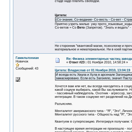
стаде надо платить свободой.
Цитата:
(Со-знание, Со-ведание- Со-весть - Со-вет - Стра
Приятно узреть милые уму прото_языковые_коды
Со-ветов = Со
Вето
(Запретов). "Знать и ведать" -
Не сторонник "квантовой магии, психологии и проч
материальное и нематериальное. Ни в коей партии
Гамильтониан
Re: Физика элементарных частиц заводи
Новичок
«
Ответ #23 :
01 Ноября 2010, 14:58:24 »
Сообщений: 43
Цитата: Владислав от 01 Ноября 2010, 13:04:19
И всегда есть Хвала и Хула в арсенале Загонщика,
замаскировано. Если есть Загоняло, значит Пасту
Хочется вам или нет, вы всегда находитесь в соц
какой социум выбирать, какой Вы заслуживаете. Н
- пассивный наблюдатель. Охотник - агрессор, за
интеграции. В таком социуме нет разделений на Ди
Разъясняю.
Менталитет американского типа - "Я", "Эго", Личн
Менталитет русского типа - Общность над "Я", "Эг
Квантуем в суперпозицию. Интегрируя получаем: 
В настоящее время интеграции не произошло - пол