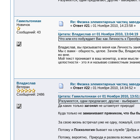
Разумеется, одни предлагают, другие - выбирают.
Гамильтониан
Re: Физика элементарных частиц заводи
Новичок
«
Ответ #21 :
01 Ноября 2010, 14:23:58 »
Сообщений: 43
Цитата: Владислав от 01 Ноября 2010, 13:04:19
Что или кто побуждает Вас как Личность к Преобр
Владислав, вы призываете меня как Личность заня
Мы с вами - общность, целое. Зачем Вы, Владислав
во мне.
Мой текст проникает в ваш монитор, а мои мысли 
целостности - это я и называю совместным знанием
Владислав
Re: Физика элементарных частиц заводи
Ветеран
«
Ответ #22 :
01 Ноября 2010, 14:34:52 »
Сообщений: 2486
Цитата: Гамильтониан от 01 Ноября 2010, 13:51
Разумеется, одни предлагают, другие - выбирают.
Да каких только
загонял
не штампует природа!
Куда только не
заманивают пряником, что бы б
За свою жизнь встречал уже не одну, пожалуй, сот
Потому и
Психология
бывает на службе "Добра и
Потому, вероятно, Природа и развела всяких тыся