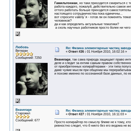
Гамильтониан
, но таки приходится смириться с т
работа каждого, пожалуй, действительно самое инт
оттого работать больше приходится самостоятельн
настоящего сотрудничества пока единичны...
вот спросите valeriy`я - готов ли он поменять те
человеков?
да и как определить актуальные тематики?
а сколь научных работников просто более ни чего 
Любовь
Re: Физика элементарных частиц заводи
Ветеран
«
Ответ #26 :
01 Ноября 2010, 16:02:16 »
Сообщений: 7250
Beaverage
, так сама природа защищает право инт
деле и следит за ентим самым правом собственнос
от приобретенных копирайтерами - эти типа попугай
даже чужие мысли при общении мы перерабатывае
и похоже именно по осознанной базе данных, по ее
Beaverage
Re: Физика элементарных частиц заводи
Старожил
«
Ответ #27 :
01 Ноября 2010, 16:11:03 »
Сообщений: 677
Просто копирайтер по смыслу ближе не к тому, кто 
ревностно следит, что б никто без его ведома не во