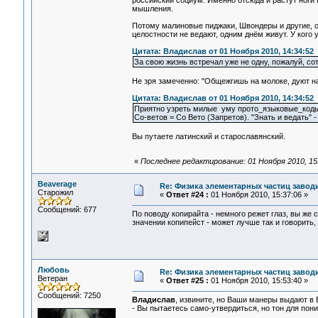
российский социум. Именно отсюда и растут ноги
мышления.
Потому малиновые пиджаки, Швондеры и другие, о
целостности не ведают, одним днём живут. У кого у
Цитата: Владислав от 01 Ноября 2010, 14:34:52
За свою жизнь встречал уже не одну, пожалуй, со
Не зря замеченно: "Общежгишь на молоке, дуют на
Цитата: Владислав от 01 Ноября 2010, 14:34:52
Приятно узреть милые уму прото_языковые_коды
Со-ветов = Со Вето (Запретов). "Знать и ведать" -
Вы путаете латинский и старославянский.
«
Последнее редактирование: 01 Ноября 2010, 1
Beaverage
Re: Физика элементарных частиц заводи
Старожил
«
Ответ #24 :
01 Ноября 2010, 15:37:06 »
Сообщений: 677
По поводу копирайта - немного режет глаз, вы же 
значении копипейст - может лучше так и говорить
Любовь
Re: Физика элементарных частиц заводи
Ветеран
«
Ответ #25 :
01 Ноября 2010, 15:53:40 »
Сообщений: 7250
Владислав
, извините, но Ваши манеры выдают в 
- Вы пытаетесь само-утвердиться, но тон для пон