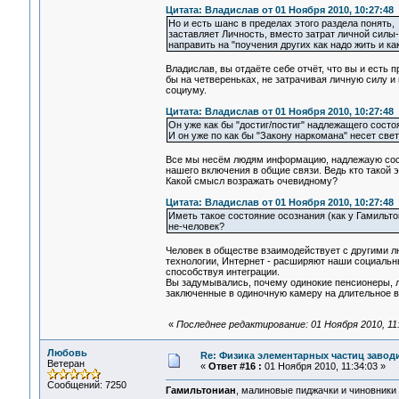
Цитата: Владислав от 01 Ноября 2010, 10:27:48
Но и есть шанс в пределах этого раздела понять,
заставляет Личность, вместо затрат личной силы
направить на "поучения других как надо жить и как
Владислав, вы отдаёте себе отчёт, что вы и ест
бы на четвереньках, не затрачивая личную силу 
социуму.
Цитата: Владислав от 01 Ноября 2010, 10:27:48
Он уже как бы "достиг/постиг" надлежащего сост
И он уже по как бы "Закону наркомана" несет све
Все мы несём людям информацию, надлежаую сост
нашего включения в общие связи. Ведь кто такой э
Какой смысл возражать очевидному?
Цитата: Владислав от 01 Ноября 2010, 10:27:48
Иметь такое состояние осознания (как у Гамильто
не-человек?
Человек в обществе взаимодействует с другими л
технологии, Интернет - расширяют наши социаль
способствуя интеграции.
Вы задумывались, почему одинокие пенсионеры, л
заключенные в одиночную камеру на длительное в
«
Последнее редактирование: 01 Ноября 2010, 1
Любовь
Re: Физика элементарных частиц заводи
Ветеран
«
Ответ #16 :
01 Ноября 2010, 11:34:03 »
Сообщений: 7250
Гамильтониан
, малиновые пиджачки и чиновники у