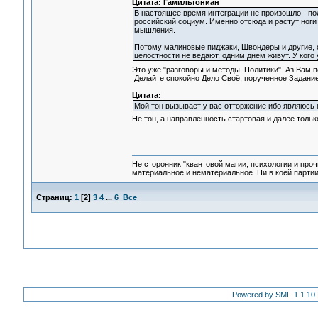
Цитата: Гамильтониан
В настоящее время интеграции не произошло - по
российский социум. Именно отсюда и растут ног
мышления.
Потому малиновые пиджаки, Швондеры и другие, о
целостности не ведают, одним днём живут. У кого у
Это уже "разговоры и методы Политики". Аз Вам 
Делайте спокойно Дело Своё, порученное Задани
Цитата:
Мой тон вызывает у вас отторжение ибо являюсь
Не тон, а направленность стартовая и далее тольк
Не сторонник "квантовой магии, психологии и проч
материальное и нематериальное. Ни в коей партии
Страниц:
1
[
2
]
3
4
...
6
Все
Powered by SMF 1.1.10