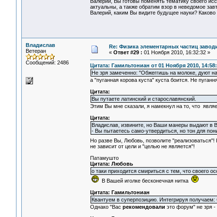
Валерий, Вы готовы поменять тематику своего ис
актуальны, а также обратим взор в неведомое завт
Валерий, каким Вы видите будущее науки? Каков
Владислав
Re: Физика элементарных частиц заводи
Ветеран
«
Ответ #29 :
01 Ноября 2010, 16:32:32 »
Сообщений: 2486
Цитата: Гамильтониан от 01 Ноября 2010, 14:58
Не зря замеченно: "Обжеггишь на молоке, дуют на
а "пуганная корова куста" куста боится. Не пуганн
Цитата:
Вы путаете латинский и старославянский.
Этим Вы мне сказали, я намекнул на то, что являе
Цитата:
Владислав, извините, но Ваши манеры выдают в В
- Вы пытаетесь само-утвердиться, но тон для по
Но разве Вы, Любовь, позволите "реализоваться"! 
не зависит от цели и "целью не является"!
Патамушто
Цитата: Любовь
о таки приходится смириться с тем, что своего о
В Вашей иголке бесконечная нитка
Цитата: Гамильтониан
Квантуем в суперпозицию. Интегрируя получаем:
Однако "Вас
рекомендовали
это форум" не зря 