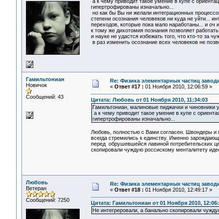
а к чему приводит такое умение в купе с ориента
гипертрофированы изначально...
но как бы Вы ни желали интеграционных процессов
степени осознания человеков ни куда не уйти... и
переходов, которые пока мало наработаны... и оч 
к тому же дихотомия познания позволяет работать
и науке не удастся избежать того, что кто-то за чуж
в раз изменить осознание всех человеков не позво
Гамильтониан
Re: Физика элементарных частиц заводи
Новичок
«
Ответ #17 :
01 Ноября 2010, 12:06:59 »
Сообщений: 43
Цитата: Любовь от 01 Ноября 2010, 11:34:03
Гамильтониан, малиновые пиджачки и чиновники уме
а к чему приводит такое умение в купе с ориент
гипертрофированы изначально...
Любовь, полностью с Вами согласен. Швондеры и 
всегда стремились к единству. Именно зарождающ
перед обрушевшейся лавиной потребительских цен
скопировали чуждую россискому менталитету иде
Любовь
Re: Физика элементарных частиц заводи
Ветеран
«
Ответ #18 :
01 Ноября 2010, 12:49:17 »
Сообщений: 7250
Цитата: Гамильтониан от 01 Ноября 2010, 12:06
Не интегреровали, а банально скопировали чужд