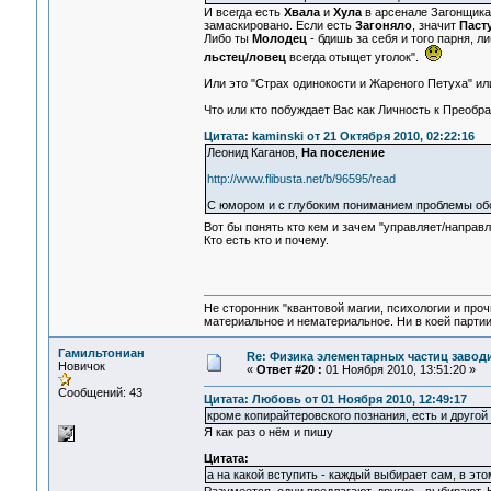
И всегда есть
Хвала
и
Хула
в арсенале Загонщика, 
замаскировано. Если есть
Загоняло
, значит
Паст
Либо ты
Молодец
- бдишь за себя и того парня, л
льстец/ловец
всегда отыщет уголок".
Или это "Страх одинокости и Жареного Петуха" ил
Что или кто побуждает Вас как Личность к Преобра
Цитата: kaminski от 21 Октября 2010, 02:22:16
Леонид Каганов,
На поселение
http://www.flibusta.net/b/96595/read
С юмором и с глубоким пониманием проблемы об
Вот бы понять кто кем и зачем "управляет/направ
Кто есть кто и почему.
Не сторонник "квантовой магии, психологии и проч
материальное и нематериальное. Ни в коей партии
Гамильтониан
Re: Физика элементарных частиц заводи
Новичок
«
Ответ #20 :
01 Ноября 2010, 13:51:20 »
Сообщений: 43
Цитата: Любовь от 01 Ноября 2010, 12:49:17
кроме копирайтеровского познания, есть и другой п
Я как раз о нём и пишу
Цитата:
а на какой вступить - каждый выбирает сам, в это