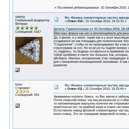
«
Последнее редактирование: 31 Октября 2010, 
valeriy
Re: Физика элементарных частиц заводи
Глобальный модератор
«
Ответ #10 :
31 Октября 2010, 19:15:32 »
Ветеран
Цитата: Гамильтониан от 31 Октября 2010, 18:18
Сообщений: 4167
Мне ваш форум как раз и рекомендовали для реш
Да, я физик, и у меня, также как и у всех мыслящ
создавался не как площадка для политических бат
"Социология", чтобы он не провоцировал бы участ
структурами за это. Но если уж ты поднял вопрос
то, надеюсь, ты будешь оставаться в правовом по
тобой проблему в свете тех больных язв, которые
айсберга. Именно, искоренение этих смердящих я
для становления инновационной экономики. А как 
развития.
folor
Re: Физика элементарных частиц заводи
Старожил
«
Ответ #11 :
31 Октября 2010, 19:33:49 »
Сообщений: 554
Уважаемые коллеги, боюсь, чо Вас ввели в заблужд
Поток открытий новых частиц-резонансов (о стабил
то напоминающие виртуалы конечно-же открывают 
практически нет, по крайней мере в плане системат
Естественно перед физикой элементарных частиц 
иного плана. Это не отрицание кварковой основы, 