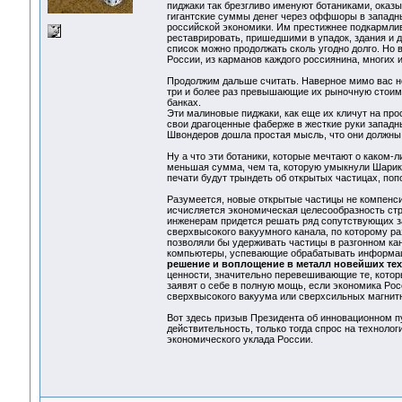
пиджаки так брезгливо именуют ботаниками, оказ
гигантские суммы денег через оффшоры в западные
российской экономики. Им престижнее подкармлив
реставрировать, пришедшими в упадок, здания и д
список можно продолжать сколь угодно долго. Но 
России, из карманов каждого россиянина, многих и
Продолжим дальше считать. Наверное мимо вас не
три и более раз превышающие их рыночную стоимо
банках.
Эти малиновые пиджаки, как еще их кличут на пр
свои драгоценные фаберже в жесткие руки западн
Швондеров дошла простая мысль, что они должны д
Ну а что эти ботаники, которые мечтают о каком-
меньшая сумма, чем та, которую умыкнули Шарико
печати будут трындеть об открытых частицах, п
Разумеется, новые открытые частицы не компенсир
исчисляется экономическая целесообразность стр
инженерам придется решать ряд сопутствующих за
сверхвысокого вакуумного канала, по которому р
позволяли бы удерживать частицы в разгонном ка
компьютеры, успевающие обрабатывать информаци
решение и воплощение в металл новейших тех
ценности, значительно перевешивающие те, которы
заявят о себе в полную мощь, если экономика Рос
сверхвысокого вакуума или сверхсильных магнитны
Вот здесь призыв Президента об инновационном пут
действительность, только тогда спрос на техноло
экономического уклада России.