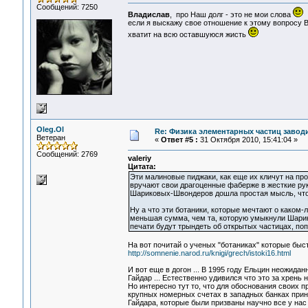
Сообщений: 7250
Владислав
, про Наш долг - это не мои слова
если я выскажу свое отношение к этому вопросу В
хватит на всю оставшуюся жисть
Oleg.Ol
Re: Физика элементарных частиц заводи
Ветеран
«
Ответ #5 :
31 Октября 2010, 15:41:04 »
Сообщений: 2769
valeriy
Цитата:
Эти малиновые пиджаки, как еще их кличут на пр
вручают свои драгоценные фаберже в жесткие рук
Шариковых-Швондеров дошла простая мысль, что о
Ну а что эти ботаники, которые мечтают о каком-
меньшая сумма, чем та, которую умыкнули Шарик
печати будут трындеть об открытых частицах, п
На вот почитай о ученых "ботаниках" которые быс
http://somnenie.narod.ru/knigi/grech/istoki16.html
И вот еще в догон ... В 1995 году Ельцин неожиданн
Гайдар ... Естественно удивился что это за хрень 
Но интересно тут то, что для обоснования своих п
крупных номерных счетах в западных банках при
Гайдара, которые были призваны научно все у нас в