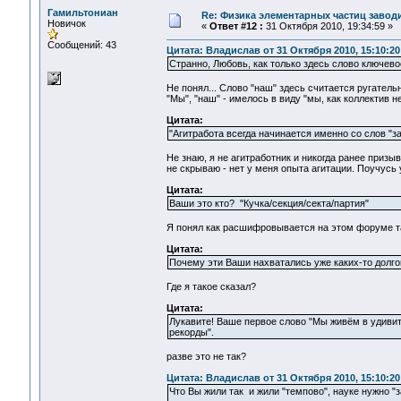
Гамильтониан
Re: Физика элементарных частиц заводи
Новичок
«
Ответ #12 :
31 Октября 2010, 19:34:59 »
Сообщений: 43
Цитата: Владислав от 31 Октября 2010, 15:10:20
Странно, Любовь, как только здесь слово ключев
Не понял... Слово "наш" здесь считается ругател
"Мы", "наш" - имелось в виду "мы, как коллектив 
Цитата:
"Агитработа всегда начинается именно со слов "за
Не знаю, я не агитработник и никогда ранее призы
не скрываю - нет у меня опыта агитации. Поучусь 
Цитата:
Ваши это кто? "Кучка/секция/секта/партия"
Я понял как расшифровывается на этом форуме та
Цитата:
Почему эти Ваши нахватались уже каких-то долго
Где я такое сказал?
Цитата:
Лукавите! Ваше первое слово "Мы живём в удивит
рекорды".
разве это не так?
Цитата: Владислав от 31 Октября 2010, 15:10:20
Что Вы жили так и жили "темпово", науке нужно 