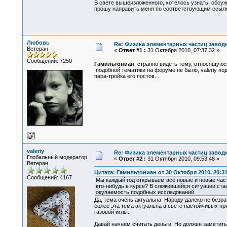
В свете вышеизложенного, хотелось узнать, обс
прошу направить меня по соответствующим ссылк
Любовь
Re: Физика элементарных частиц заводи
Ветеран
«
Ответ #1 :
31 Октября 2010, 07:37:32 »
Сообщений: 7250
Гамильтониан
, странно видеть тему, относящуюс
подобной тематики на форуме не было, valeriy по
пара-тройка его постов...
valeriy
Re: Физика элементарных частиц заводи
Глобальный модератор
«
Ответ #2 :
31 Октября 2010, 09:53:48 »
Ветеран
Цитата: Гамильтониан от 30 Октября 2010, 20:31
Сообщений: 4167
Мы каждый год открываем всё новые и новые част
кто-нибудь в курсе? В сложившейся ситуации ст
окупаемость подобных исследований.
Да, тема очень актуальна. Народу далеко не безраз
более эта тема актуальна в свете настойчивых пр
газовой иглы.
Давай начнем считать деньги. Но должен заметить,