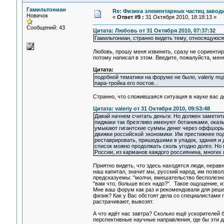
Гамильтониан
Re: Физика элементарных частиц заводи
Новичок
«
Ответ #9 :
31 Октября 2010, 18:18:13 »
Сообщений: 43
Цитата: Любовь от 31 Октября 2010, 07:37:32
Гамильтониан, странно видеть тему, относящуюся 
Любовь, прошу меня извинить, сразу не сориентиро
потому написал в этом. Введите, пожалуйста, мен
Цитата:
подобной тематики на форуме не было, valeriy по
пара-тройка его постов...
Странно, что сложившаяся ситуация в науке вас 
Цитата: valeriy от 31 Октября 2010, 09:53:48
Давай начнем считать деньги. Но должен заметить
пиджаки так брезгливо именуют ботаниками, оказ
умыкают гигантские суммы денег через оффшоры в
движки российской экономики. Им престижнее по
реставрировать, пришедшими в упадок, здания и 
список можно продолжать сколь угодно долго. Но
России, из карманов каждого россиянина, многих 
Приятно видеть, что здесь находятся люди, нера
наш капитал, значит мы, русский народ, им позво
предсказуемы: "молчи, вмешательство бесполезно -
"вам что, больше всех надо?". Такое ощущение, и
Мне ваш форум как раз и рекомендовали для реше
физик? Как у Вас обстоят дела со специалистами п
растрачивают, вывозят.
А что ждёт нас завтра? Сколько ещё ускорителей б
перспективные научные направления, где бы эти д