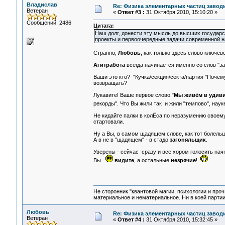
Владислав
Re: Физика элементарных частиц заводи
Ветеран
«
Ответ #3 :
31 Октября 2010, 15:10:20 »
Сообщений: 2486
Цитата:
Наш долг, донести эту мысль до высших государс
проекты и первоочередные задачи современной н
Странно,
Любовь
, как только здесь слово ключево
Агитработа
всегда начинается именно со слов "за
Ваши это кто? "Кучка/секция/секта/партия "Почем
возвращать?
Лукавите! Ваше первое слово "
Мы живём в удив
рекорды". Что Вы жили так и жили "темпово", нау
Не кидайте палки в колЁса по неразумению своем
стартовали.
Ну а Вы, в самом щадящем слове, как тот болельщи
А в не в "щадящем" - в стадо
загоняльщик
.
Уверены - сейчас сразу и все хором голосить начн
Вы
видите
, а остальные
незрячие
!
Не сторонник "квантовой магии, психологии и проч
материальное и нематериальное. Ни в коей партии
Любовь
Re: Физика элементарных частиц заводи
Ветеран
«
Ответ #4 :
31 Октября 2010, 15:32:45 »