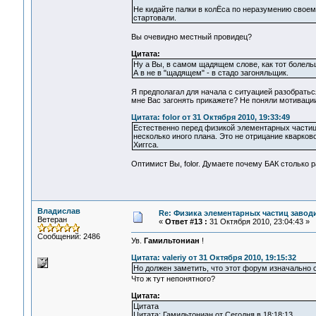
Не кидайте палки в колЁса по неразумению свое
стартовали.
Вы очевидно местный провидец?
Цитата:
Ну а Вы, в самом щадящем слове, как тот болельщ
А в не в "щадящем" - в стадо загоняльщик.
Я предполагал для начала с ситуацией разобраться,
мне Вас загонять прикажете? Не поняли мотивации
Цитата: folor от 31 Октября 2010, 19:33:49
Естественно перед физикой элементарных частиц 
несколько иного плана. Это не отрицание кварково
Хиггса.
Оптимист Вы, folor. Думаете почему БАК столько 
Владислав
Re: Физика элементарных частиц заводи
Ветеран
«
Ответ #13 :
31 Октября 2010, 23:04:43 »
Сообщений: 2486
Ув.
Гамильтониан
!
Цитата: valeriy от 31 Октября 2010, 19:15:32
Но должен заметить, что этот форум изначально 
Что ж тут непонятного?
Цитата:
Цитата
Цитата: Гамильтониан от Сегодня в 18:18:13