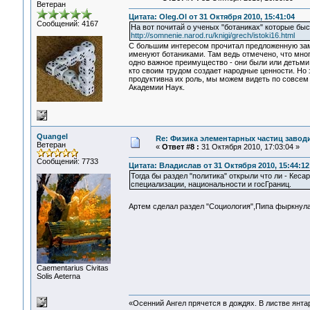
Ветеран
Цитата: Oleg.Ol от 31 Октября 2010, 15:41:04
Сообщений: 4167
На вот почитай о ученых "ботаниках" которые бы
http://somnenie.narod.ru/knigi/grech/istoki16.html
С большим интересом прочитал предложенную замет
именуют ботаниками. Там ведь отмечено, что мног
одно важное преимущество - они были или детьми 
кто своим трудом создает народные ценности. Но 
продуктивна их роль, мы можем видеть по совсем 
Академии Наук.
Quangel
Re: Физика элементарных частиц заводи
Ветеран
«
Ответ #8 :
31 Октября 2010, 17:03:04 »
Сообщений: 7733
Цитата: Владислав от 31 Октября 2010, 15:44:12
Тогда бы раздел "политика" открыли что ли - Кес
специализации, национальности и госГраниц.
Артем сделал раздел "Социология",Пипа фыркнула
Сaementarius Civitas
Solis Aeterna
«Осенний Ангел прячется в дождях. В листве янтарн