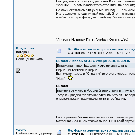
Ельцин, говорят, как увидел отчет Кроллов схватил
"забыть" ... а сам после этого стал пить по-черному и
Не лохи оказались эти ученые, отнюдь ... сами б
И это далеко не единичный случай. Это - тенденция
прибьются - дык фору дают любому "малиновому п
"Я - есмь Истина и Путь, Альфа и Омега ..."(с)
Владислав
Re: Физика элементарных частиц заводи
Ветеран
«
Ответ #6 :
31 Октября 2010, 15:44:12 »
Сообщений: 2486
Цитата: Любовь от 31 Октября 2010, 15:32:45
Владислав, про Наш долг - это не мои слова
Верно, естественно верно.
Вы только назвали "Странно" всего его слова. Аз
"
Наш
".
Цитата:
научно все у нас в России благоустроить ... ну а 
Тогда бы раздел "политика" открыли что ли - Кеса
специализации, национальности и госГраниц.
Не сторонник "квантовой магии, психологии и проч
материальное и нематериальное. Ни в коей партии
valeriy
Re: Физика элементарных частиц заводи
Глобальный модератор
«
Ответ #7 :
31 Октября 2010, 16:30:39 »