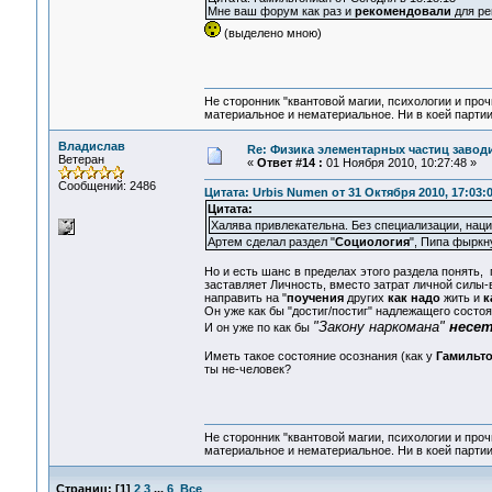
Мне ваш форум как раз и
рекомендовали
для ре
(выделено мною)
Не сторонник "квантовой магии, психологии и проч
материальное и нематериальное. Ни в коей партии
Владислав
Re: Физика элементарных частиц заводи
Ветеран
«
Ответ #14 :
01 Ноября 2010, 10:27:48 »
Сообщений: 2486
Цитата: Urbis Numen от 31 Октября 2010, 17:03:
Цитата:
Халява привлекательна. Без специализации, наци
Артем сделал раздел "
Социология
", Пипа фыркн
Но и есть шанс в пределах этого раздела понять, 
заставляет Личность, вместо затрат личной силы
направить на "
поучения
других
как надо
жить и
к
Он уже как бы "достиг/постиг" надлежащего состо
"Закону наркомана"
несе
И он уже по как бы
Иметь такое состояние осознания (как у
Гамильт
ты не-человек?
Не сторонник "квантовой магии, психологии и проч
материальное и нематериальное. Ни в коей партии
Страниц:
[
1
]
2
3
...
6
Все