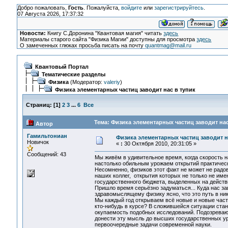
Добро пожаловать,
Гость
. Пожалуйста,
войдите
или
зарегистрируйтесь
.
07 Августа 2026, 17:37:32
Новости:
Книгу С.Доронина "Квантовая магия" читать
здесь
Материалы старого сайта "Физика Магии" доступны для просмотра
здесь
О замеченных глюках просьба писать на почту
quantmag@mail.ru
Квантовый Портал
Тематические разделы
Физика
(Модератор:
valeriy
)
Физика элементарных частиц заводит нас в тупик
Страниц:
[
1
]
2
3
...
6
Все
Тема: Физика элементарных частиц заводит нас
Автор
Гамильтониан
Физика элементарных частиц заводит н
Новичок
«
:
30 Октября 2010, 20:31:05 »
Сообщений: 43
Мы живём в удивительное время, когда скорость 
настолько обильным урожаем открытий практичес
Несомненно, физиков этот факт не может не радо
наших коллег, открытия которых не только не име
государственного бюджета, выделенных на действ
Пришло время серьёзно задуматься... Куда нас з
здравомыслящему физику ясно, что это путь в нику
Мы каждый год открываем всё новые и новые части
кто-нибудь в курсе? В сложившейся ситуации ста
окупаемость подобных исследований. Подозреваю,
донести эту мысль до высших государственных ур
первоочередные задачи современной науки.