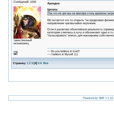
Сообщений: 1045
Ариадна
Цитата:
Так что не зря мы на аватара столь времени затра
ББ пытается что-то открыть "за пределами физики",
направлении чрезвычайно неуклюжи.
Если я различаю объективную реальность (примерн
категории слиплись в кучу и обозначают одно и т
"пульсировать" вовсю, для маскировки собственн
таинственный
незнакомец
— Do you believe in God?
— I believe in Myself. (c)
Страниц:
1
2
3
[
4
]
5
6
Все
Powered by SMF 1.1.10