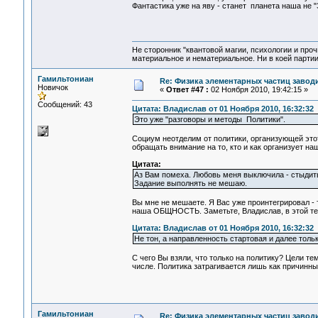
Фантастика уже на яву - станет планета наша не 
Не сторонник "квантовой магии, психологии и проч
материальное и нематериальное. Ни в коей партии
Гамильтониан
Re: Физика элементарных частиц заводи
Новичок
«
Ответ #47 :
02 Ноября 2010, 19:42:15 »
Сообщений: 43
Цитата: Владислав от 01 Ноября 2010, 16:32:32
Это уже "разговоры и методы Политики".
Социум неотделим от политики, организующей это
обращать внимание на то, кто и как организует н
Цитата:
Аз Вам помеха. Любовь меня выключила - стыдит
Задание выполнять не мешаю.
Вы мне не мешаете. Я Вас уже проинтегрировал - т
наша ОБЩНОСТЬ. Заметьте, Владислав, в этой тем
Цитата: Владислав от 01 Ноября 2010, 16:32:32
Не тон, а направленность стартовая и далее тольк
С чего Вы взяли, что только на политику? Цели т
числе. Политика затрагивается лишь как причинны
Гамильтониан
Re: Физика элементарных частиц заводи