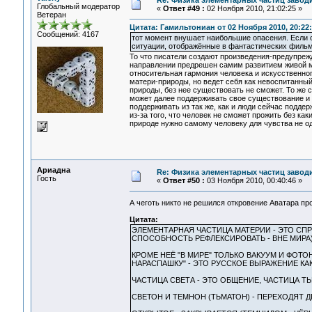
Re: Физика элементарных частиц заводи
Глобальный модератор
«
Ответ #49 :
02 Ноября 2010, 21:02:25 »
Ветеран
Цитата: Гамильтониан от 02 Ноября 2010, 20:22
Сообщений: 4167
тот момент внушает наибольшие опасения. Если с
ситуации, отображённые в фантастических фильма
То что писатели создают произведения-предупрежд
направлении предрешен самим развитием живой ма
относительная гармония человека и искусственног
матери-природы, но ведет себя как невоспитанный 
природы, без нее существовать не сможет. То же 
может далее поддерживать свое существование и б
поддерживать из так же, как и люди сейчас подде
из-за того, что человек не сможет прожить без ка
природе нужно самому человеку для чувства не од
Ариадна
Re: Физика элементарных частиц заводи
Гость
«
Ответ #50 :
03 Ноября 2010, 00:40:46 »
А чеготь никто не решился откровение Аватара п
Цитата:
ЭЛЕМЕНТАРНАЯ ЧАСТИЦА МАТЕРИИ - ЭТО СПР
СПОСОБНОСТЬ РЕФЛЕКСИРОВАТЬ - ВНЕ МИРА)
КРОМЕ НЕЁ "В МИРЕ" ТОЛЬКО ВАКУУМ И ФОТОН
НАРАСПАШКУ" - ЭТО РУССКОЕ ВЫРАЖЕНИЕ КАК
ЧАСТИЦА СВЕТА - ЭТО ОБЩЕНИЕ, ЧАСТИЦА ТЬ
СВЕТОН И ТЕМНОН (ТЬМАТОН) - ПЕРЕХОДЯТ ДР