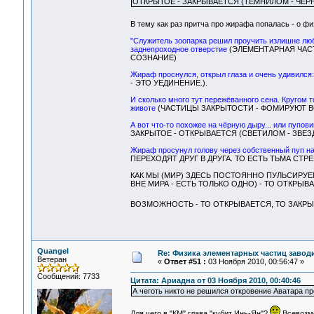
ОТКРЫТОЕ - ЗАКРЫВАЕТСЯ (ТЕМНИЛОМ - ЧЁРН
В тему как раз притча про жирафа попалась - о 
"Служитель зоопарка решил проучить излишне люб
заднепроходное отверстие
(ЭЛЕМЕНТАРНАЯ ЧАСТ
СОЗНАНИЕ)
Жираф проснулся, открыл глаза и очень удивился:
- ЭТО УЕДИНЕНИЕ.).
И сколько много тут пережёванного сена. Кругом то
животе
(ЧАСТИЦЫ ЗАКРЫТОСТИ - ФОМИРУЮТ ВС
А вот что-то похожее на чёрную дыру... или пупови
ЗАКРЫТОЕ - ОТКРЫВАЕТСЯ (СВЕТИЛОМ - ЗВЕЗ
Жираф просунул голову через собственный пуп нар
ПЕРЕХОДЯТ ДРУГ В ДРУГА. ТО ЕСТЬ ТЬМА СТ
КАК МЫ (МИР) ЗДЕСЬ ПОСТОЯННО ПУЛЬСИРУЕМ
ВНЕ МИРА - ЕСТЬ ТОЛЬКО ОДНО) - ТО ОТКРЫВ
ВОЗМОЖНОСТЬ - ТО ОТКРЫВАЕТСЯ, ТО ЗАКР
Quangel
Re: Физика элементарных частиц заводи
Ветеран
«
Ответ #51 :
03 Ноября 2010, 00:56:47 »
Сообщений: 7733
Цитата: Ариадна от 03 Ноября 2010, 00:40:46
А чеготь никто не решился откровение Аватара п
Для чего в "КМ" глава "кубит Инь-Ян"?
Всевозмо