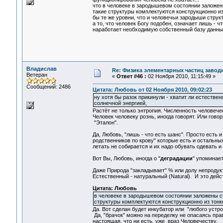
что в человеке в зародышевом состоянии заложен
такие структуры комплектуются конструкционно из
бы те же уровни, что и человечьи зародыши структ
а то, что человек Богу подобен, означает лишь - чт
наработает необходимую собственный базу данных,
Владислав
Re: Физика элементарных частиц заводи
Ветеран
«
Ответ #46 :
02 Ноября 2010, 11:15:49 »
Сообщений: 2486
Цитата: Любовь от 02 Ноября 2010, 09:02:23
ну хотя бы разок прикинули - хватит ли естестве
солнечной энергией,
Растёт не только энтропия. Численность человечес
Человек человеку рознь, иногда говорят. Или говор
"Эталон".
Да, Любовь, "лишь - что есть шанс". Просто есть 
родственников по крову" которые есть и остальных,
летать не собирается и их надо обувать одевать и
Вот Вы, Любовь, иногда о "
деградации
" упоминает
Даже Природа "закладывает" % или долу непродукт
Естественный - натуральный (Natural). И это де
Цитата: Любовь
в человеке в зародышевом состоянии заложены ст
структуры комплектуются конструкционно из тонк
Да. Вот сделан будет инкубатор или "любого устро
Да, "брачок" можно на переделку не опасаясь прав
настоящая, что ни есть, уже враз Человечеству.