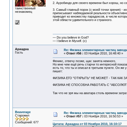
2. Ауробиндо для своего времени был хорош, но се
таинственный
3. Самый главный порок (с моей точки зрения) - их
незнакомец
приписывают наблюдаемой реальности объективное
приводит ко множеству парадоксов, в числе которы
этой области удивительного и странного.
— Do you believe in God?
— I believe in Myself. (c)
Ариадна
Re: Физика элементарных частиц заводи
Гость
«
Ответ #56 :
03 Ноября 2010, 16:48:40 »
Феникс, отвечу позже, щас занята немного.
Но мне чем ещё речь старчи то интересной показ
есть то, что ты и описал в третьем пункте. Он ж
пишет:
ФИЗИКА ЕГО "ОТКРЫТЬ" НЕ МОЖЕТ - ТАК КАК 
ФИЗИКА НЕ СПОСОБНА РАБОТАТЬ С "АБСОЛЮ
Так что не зря мы на аватара столь времени затр
Beaverage
Re: Физика элементарных частиц заводи
Старожил
«
Ответ #57 :
03 Ноября 2010, 16:50:53 »
Сообщений: 677
Цитата: Ариадна от 03 Ноября 2010, 16:10:17