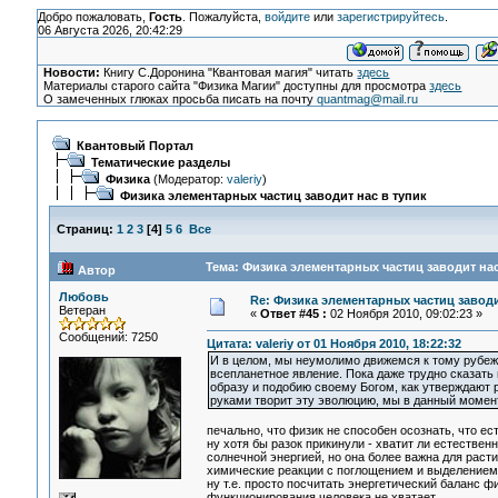
Добро пожаловать,
Гость
. Пожалуйста,
войдите
или
зарегистрируйтесь
.
06 Августа 2026, 20:42:29
Новости:
Книгу С.Доронина "Квантовая магия" читать
здесь
Материалы старого сайта "Физика Магии" доступны для просмотра
здесь
О замеченных глюках просьба писать на почту
quantmag@mail.ru
Квантовый Портал
Тематические разделы
Физика
(Модератор:
valeriy
)
Физика элементарных частиц заводит нас в тупик
Страниц:
1
2
3
[
4
]
5
6
Все
Тема: Физика элементарных частиц заводит нас
Автор
Любовь
Re: Физика элементарных частиц заводи
Ветеран
«
Ответ #45 :
02 Ноября 2010, 09:02:23 »
Сообщений: 7250
Цитата: valeriy от 01 Ноября 2010, 18:22:32
И в целом, мы неумолимо движемся к тому рубежу,
всепланетное явление. Пока даже трудно сказать 
образу и подобию своему Богом, как утверждают
руками творит эту эволюцию, мы в данный момент
печально, что физик не способен осознать, что ес
ну хотя бы разок прикинули - хватит ли естествен
солнечной энергией, но она более важна для расти
химические реакции с поглощением и выделением эн
ну т.е. просто посчитать энергетический баланс фи
функционирования человека не хватает...