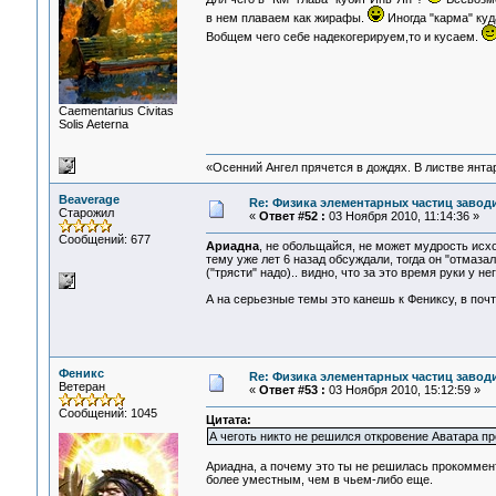
в нем плаваем как жирафы.
Иногда "карма" куд
Вобщем чего себе надекогерируем,то и кусаем.
Сaementarius Civitas
Solis Aeterna
«Осенний Ангел прячется в дождях. В листве янтарн
Beaverage
Re: Физика элементарных частиц заводи
Старожил
«
Ответ #52 :
03 Ноября 2010, 11:14:36 »
Сообщений: 677
Ариадна
, не обольщайся, не может мудрость исхо
тему уже лет 6 назад обсуждали, тогда он "отмазалс
("трясти" надо).. видно, что за это время руки у не
А на серьезные темы это канешь к Фениксу, в почт
Феникс
Re: Физика элементарных частиц заводи
Ветеран
«
Ответ #53 :
03 Ноября 2010, 15:12:59 »
Сообщений: 1045
Цитата:
А чеготь никто не решился откровение Аватара п
Ариадна, а почему это ты не решилась прокоммент
более уместным, чем в чьем-либо еще.