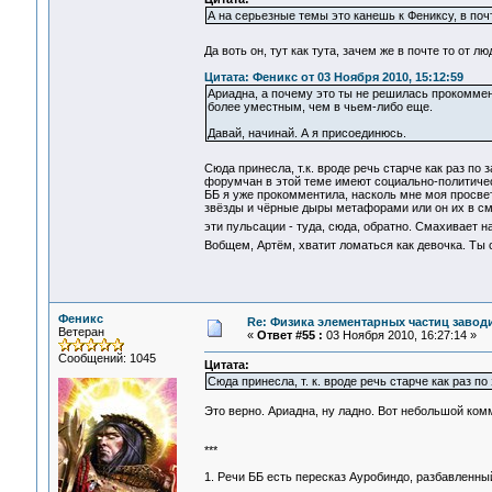
А на серьезные темы это канешь к Фениксу, в почт
Да воть он, тут как тута, зачем же в почте то от
Цитата: Феникс от 03 Ноября 2010, 15:12:59
Ариадна, а почему это ты не решилась прокоммент
более уместным, чем в чьем-либо еще.
Давай, начинай. А я присоединюсь.
Сюда принесла, т.к. вроде речь старче как раз п
форумчан в этой теме имеют социально-политичес
ББ я уже прокомментила, насколь мне моя просветл
звёзды и чёрные дыры метафорами или он их в с
эти пульсации - туда, сюда, обратно. Смахивает 
Вобщем, Артём, хватит ломаться как девочка. Ты 
Феникс
Re: Физика элементарных частиц заводи
Ветеран
«
Ответ #55 :
03 Ноября 2010, 16:27:14 »
Сообщений: 1045
Цитата:
Сюда принесла, т. к. вроде речь старче как раз 
Это верно. Ариадна, ну ладно. Вот небольшой ком
***
1. Речи ББ есть пересказ Ауробиндо, разбавленны