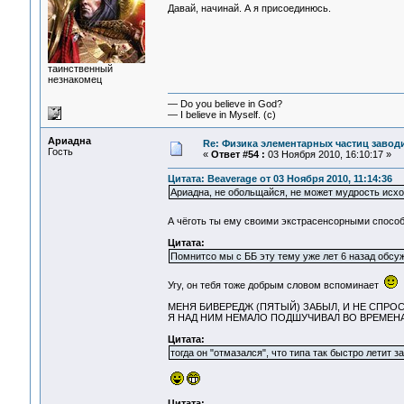
Давай, начинай. А я присоединюсь.
таинственный
незнакомец
— Do you believe in God?
— I believe in Myself. (c)
Ариадна
Re: Физика элементарных частиц заводи
Гость
«
Ответ #54 :
03 Ноября 2010, 16:10:17 »
Цитата: Beaverage от 03 Ноября 2010, 11:14:36
Ариадна, не обольщайся, не может мудрость исход
А чёготь ты ему своими экстрасенсорными спосо
Цитата:
Помнитсо мы с ББ эту тему уже лет 6 назад обсу
Угу, он тебя тоже добрым словом вспоминает
МЕНЯ БИВЕРЕДЖ (ПЯТЫЙ) ЗАБЫЛ, И НЕ СПРОСТ
Я НАД НИМ НЕМАЛО ПОДШУЧИВАЛ ВО ВРЕМЕН
Цитата:
тогда он "отмазался", что типа так быстро летит з
Цитата: