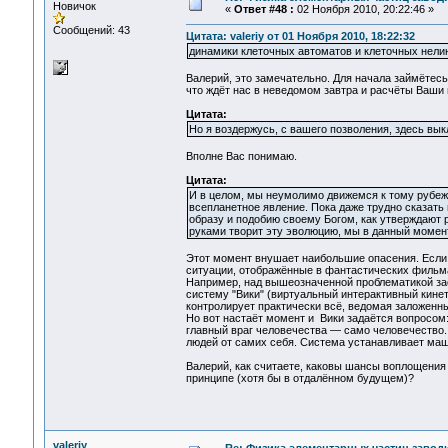
Новичок
«
Ответ #48 :
02 Ноября 2010, 20:22:46 »
Сообщений: 43
Цитата: valeriy от 01 Ноября 2010, 18:22:32
динамики клеточных автоматов и клеточных нелин
Валерий, это замечательно. Для начала займётесь
что ждёт нас в неведомом завтра и расчёты Ваши 
Цитата:
Но я воздержусь, с вашего позволения, здесь вык
Вполне Вас понимаю.
Цитата:
И в целом, мы неумолимо движемся к тому рубежу,
всепланетное явление. Пока даже трудно сказать 
образу и подобию своему Богом, как утверждают
руками творит эту эволюцию, мы в данный момент
Этот момент внушает наибольшие опасения. Если 
ситуации, отображённые в фантастических фильмах
Например, над вышеозначенной проблематикой за
систему "Вики" (виртуальный интерактивный кинет
контролирует практически всё, ведомая заложенн
Но вот настаёт момент и Вики задаётся вопросом:
главный враг человечества — само человечество.
людей от самих себя. Система устанавливает маш
Валерий, как считаете, каковы шансы воплощения
принципе (хотя бы в отдалённом будущем)?
valeriy