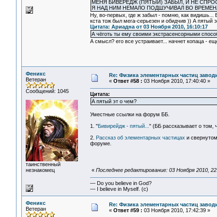
МЕНЯ БИВЕРЕДЖ (ПЯТЫЙ) ЗАБЫЛ, И НЕ СПРОС
Я НАД НИМ НЕМАЛО ПОДШУЧИВАЛ ВО ВРЕМЕН
Ну, во-первых, где ж забыл - помню, как видишь... 
кста тож был мега-серьезен и обидчив )) А пятый э
Цитата: Ариадна от 03 Ноября 2010, 16:10:17
А чёготь ты ему своими экстрасенсорными спосо
А смысл? его все устраивает... начнет копаца - еще
Феникс
Re: Физика элементарных частиц заводи
Ветеран
«
Ответ #58 :
03 Ноября 2010, 17:40:40 »
Сообщений: 1045
Цитата:
А пятый эт о чем?
Уместные ссылки на форум ББ.
1. "
Бивирейдж - пятый...
" (ББ рассказывает о том, 
2.
Рассказ об элементарных частицах
и свернутом
форуме.
таинственный
незнакомец
«
Последнее редактирование: 03 Ноября 2010, 22
— Do you believe in God?
— I believe in Myself. (c)
Феникс
Re: Физика элементарных частиц заводи
Ветеран
«
Ответ #59 :
03 Ноября 2010, 17:42:39 »