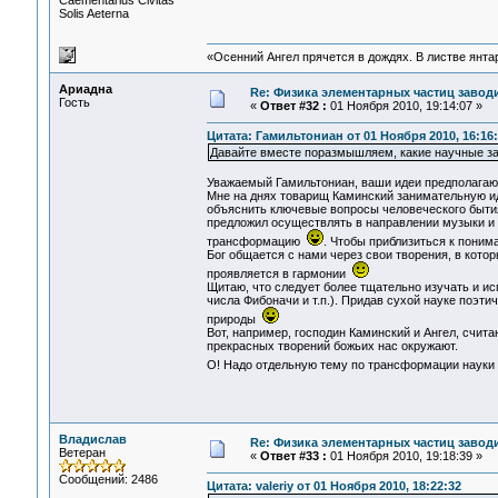
Сaementarius Civitas
Solis Aeterna
«Осенний Ангел прячется в дождях. В листве янтарн
Ариадна
Re: Физика элементарных частиц заводи
Гость
«
Ответ #32 :
01 Ноября 2010, 19:14:07 »
Цитата: Гамильтониан от 01 Ноября 2010, 16:16
Давайте вместе поразмышляем, какие научные зад
Уважаемый Гамильтониан, ваши идеи предполагаю
Мне на днях товарищ Каминский занимательную иде
объяснить ключевые вопросы человеческого быти
предложил осуществлять в направлении музыки и 
трансформацию
. Чтобы приблизиться к поним
Бог общается с нами через свои творения, в котор
проявляется в гармонии
Щитаю, что следует более тщательно изучать и ис
числа Фибоначи и т.п.). Придав сухой науке поэт
природы
Вот, например, господин Каминский и Ангел, счита
прекрасных творений божьих нас окружают.
О! Надо отдельную тему по трансформации наук
Владислав
Re: Физика элементарных частиц заводи
Ветеран
«
Ответ #33 :
01 Ноября 2010, 19:18:39 »
Сообщений: 2486
Цитата: valeriy от 01 Ноября 2010, 18:22:32