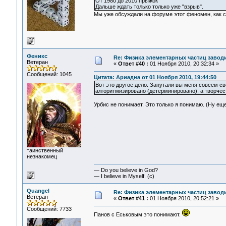
От 1980 до 2010 прыжок
Дальше ждать только только уже "взрыв".
Мы уже обсуждали на форуме этот феномен, как с
Феникс
Re: Физика элементарных частиц заводи
Ветеран
«
Ответ #40 :
01 Ноября 2010, 20:32:34 »
Сообщений: 1045
Цитата: Ариадна от 01 Ноября 2010, 19:44:50
Вот это другое дело. Запутали вы меня совсем св
алгоритмизировано (детерминировано), а творчест
Урбис не понимает. Это только я понимаю. (Ну еще
таинственный
незнакомец
— Do you believe in God?
— I believe in Myself. (c)
Quangel
Re: Физика элементарных частиц заводи
Ветеран
«
Ответ #41 :
01 Ноября 2010, 20:52:21 »
Сообщений: 7733
Панов с Еськовым это понимают.