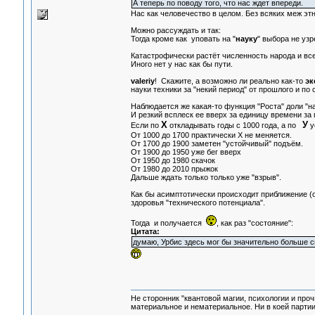
А теперь по поводу того, что нас ждет впереди.
Нас как человечество в целом. Без всяких меж этн
Можно рассуждать и так:
Тогда кроме как уповать на "
науку
" выбора не узре
Катастрофически растёт численность народа и все
Иного нет у нас как бы пути.
valeriy
! Скажите, а возможно ли реально как-то
эк
науки техники за "некий период" от прошлого и по 
Наблюдается же какая-то функция "Роста" доли "на
И резкий всплеск ее вверх за единицу времени за 
Х
У
Если по
откладывать годы с 1000 года, а по
у
От 1000 до 1700 практически Х не меняется.
От 1700 до 1900 заметен "устойчивый" подъём.
От 1900 до 1950 уже бег вверх
От 1950 до 1980 скачок
От 1980 до 2010 прыжок
Дальше ждать только только уже "взрыв".
Как бы асимптотически происходит приближение (
здоровья "технического потенциала".
Тогда и получается
, как раз "состояние":
Цитата:
думаю, Урбис здесь мог бы значительно больше с
Не сторонник "квантовой магии, психологии и проч
материальное и нематериальное. Ни в коей партии