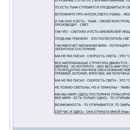
ОГРОМНЫЕ СТРУКТУР, СФОРМИРОВАННЫЕ ТЕ
ТО ЕСТЬ ТЬМА СТРЕМИТСЯ УПОДОБИТЬСЯ СВ
ВСПОМНИТЕ ПРО АНГЕЛА СВЕТА (ТЬМЫ) - ЛЮЦИ
И ТАК ОНО И ЕСТЬ - ТЬМА - СВОЕЙ КОНСТРУК
ПРОИЗВОДИТ - СВЕТ.
ТАК ЧТО - СВЕТИЛО И ЕСТЬ БИБЛЕЙСКИЙ ЛЮЦ
ТОГДА КАК ТЕМНИЛО - ЭТО ПОГЛОТИТЕЛЬ СВЕ
ТАК РАБОТАЕТ МЕХАНИЗМ МИРА - ПОТЕНЦИЯ
ЛАТЕНТНОЕ СОСТОЯНИЕ.
КАК НЕ РАЗ ПИСАЛ - СКОРОСТЬ СВЕТА - ЭТО 
ВСЕ МАТЕРИАЛЬНЫЕ СТРУКТУРЫ ДВИЖУТСЯ - Н
(ВЕРНЕЕ - ИЗ КОТОРОГО - ИБО ВЕСЬ МИР П
СТОПРОЦНТНО-НАУЧНОЕ ОБОСНОВАНИЕ НЕВО
ПРЕМИЕЙ, КОТОРАЯ, ВПРОЧЕМ, ИМ ПОЛУЧЕНА 
КАК НЕ РАЗ ПИСАЛ - СКОРОСТЬ СВЕТА - ЭТО 
НЕ ТОЛЬКО СВЕТОНЫ, НО И ТЕМНОНЫ - "ЖИВУ
КАК МЫ (МИР) ЗДЕСЬ ПОСТОЯННО ПУЛЬСИРУЕМ
ВНЕ МИРА - ЕСТЬ ТОЛЬКО ОДНО) - ТО ОТКРЫВ
ВОЗМОЖНОСТЬ - ТО ОТКРЫВАЕТСЯ, ТО ЗАКР
СЕЙ ЧАС И ЗДЕСЬ - ОНА ОТКРЫТА МНОЙ (Нам нико