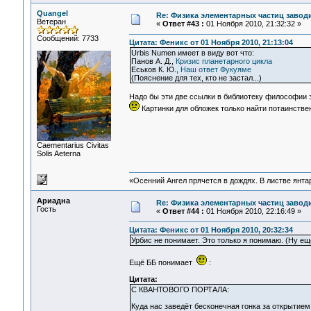
Quangel
Re: Физика элементарных частиц заводи
Ветеран
«
Ответ #43 :
01 Ноября 2010, 21:32:32 »
Сообщений: 7733
Цитата: Феникс от 01 Ноября 2010, 21:13:04
Urbis Numen имеет в виду вот что:
Панов А. Д.,
Кризис планетарного цикла
Еськов К. Ю.,
Наш ответ Фукуяме
(Пояснение для тех, кто не застал...)
Надо бы эти две ссылки в библиотеку философии з
Картинки для обложек только найти потаинств
Сaementarius Civitas
Solis Aeterna
«Осенний Ангел прячется в дождях. В листве янтарн
Ариадна
Re: Физика элементарных частиц заводи
Гость
«
Ответ #44 :
01 Ноября 2010, 22:16:49 »
Цитата: Феникс от 01 Ноября 2010, 20:32:34
Урбис не понимает. Это только я понимаю. (Ну ещ
Ещё ББ понимает
:
Цитата:
С КВАНТОВОГО ПОРТАЛА:
Куда нас заведёт бесконечная гонка за открыти