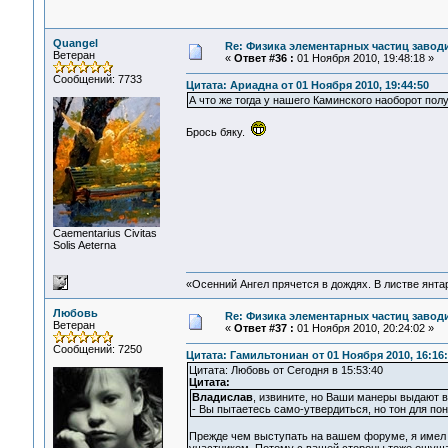
Quangel
Re: Физика элементарных частиц заводи
Ветеран
«
Ответ #36 :
01 Ноября 2010, 19:48:18 »
Сообщений: 7733
Цитата: Ариадна от 01 Ноября 2010, 19:44:50
А что же тогда у нашего Каминского наоборот пол
Брось бяку.
Сaementarius Civitas
Solis Aeterna
«Осенний Ангел прячется в дождях. В листве янтарн
Любовь
Re: Физика элементарных частиц заводи
Ветеран
«
Ответ #37 :
01 Ноября 2010, 20:24:02 »
Сообщений: 7250
Цитата: Гамильтониан от 01 Ноября 2010, 16:16
Цитата: Любовь от Сегодня в 15:53:40
Цитата:
Владислав
, извините, но Ваши манеры выдают в
- Вы пытаетесь само-утвердиться, но тон для по
Прежде чем выступать на вашем форуме, я имел ч