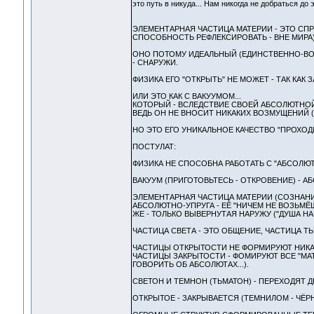
это путь в никуда... Нам никогда не добраться до
ЭЛЕМЕНТАРНАЯ ЧАСТИЦА МАТЕРИИ - ЭТО СПР
СПОСОБНОСТЬ РЕФЛЕКСИРОВАТЬ - ВНЕ МИРА)
ОНО ПОТОМУ ИДЕАЛЬНЫЙ (ЕДИНСТВЕННО-ВОЗ
- СНАРУЖИ.
ФИЗИКА ЕГО "ОТКРЫТЬ" НЕ МОЖЕТ - ТАК КАК
ИЛИ ЭТО КАК С ВАКУУМОМ...
КОТОРЫЙ - ВСЛЕДСТВИЕ СВОЕЙ АБСОЛЮТНОЙ
ВЕДЬ ОН НЕ ВНОСИТ НИКАКИХ ВОЗМУЩЕНИЙ 
НО ЭТО ЕГО УНИКАЛЬНОЕ КАЧЕСТВО "ПРОХОД
ПОСТУЛАТ:
ФИЗИКА НЕ СПОСОБНА РАБОТАТЬ С "АБСОЛЮ
ВАКУУМ (ПРИГОТОВЬТЕСЬ - ОТКРОВЕНИЕ) - А
ЭЛЕМЕНТАРНАЯ ЧАСТИЦА МАТЕРИИ (СОЗНАНИЯ 
АБСОЛЮТНО-УПРУГА - ЕЁ "НИЧЕМ НЕ ВОЗЬМЁШЬ
ЖЕ - ТОЛЬКО ВЫВЕРНУТАЯ НАРУЖУ ("ДУША НА
ЧАСТИЦА СВЕТА - ЭТО ОБЩЕНИЕ, ЧАСТИЦА ТЬ
ЧАСТИЦЫ ОТКРЫТОСТИ НЕ ФОРМИРУЮТ НИКАК
ЧАСТИЦЫ ЗАКРЫТОСТИ - ФОМИРУЮТ ВСЕ "МАТ
ГОВОРИТЬ ОБ АБСОЛЮТАХ...).
СВЕТОН И ТЕМНОН (ТЬМАТОН) - ПЕРЕХОДЯТ ДР
ОТКРЫТОЕ - ЗАКРЫВАЕТСЯ (ТЕМНИЛОМ - ЧЁРН