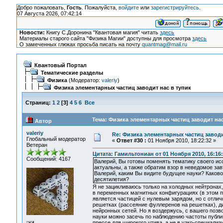
Добро пожаловать,
Гость
. Пожалуйста,
войдите
или
зарегистрируйтесь
.
07 Августа 2026, 07:42:14
Новости:
Книгу С.Доронина "Квантовая магия" читать
здесь
Материалы старого сайта "Физика Магии" доступны для просмотра
здесь
О замеченных глюках просьба писать на почту
quantmag@mail.ru
Квантовый Портал
Тематические разделы
Физика
(Модератор:
valeriy
)
Физика элементарных частиц заводит нас в тупик
Страниц:
1
2
[
3
]
4
5
6
Все
Тема: Физика элементарных частиц заводит нас
Автор
valeriy
Re: Физика элементарных частиц заводи
Глобальный модератор
«
Ответ #30 :
01 Ноября 2010, 18:22:32 »
Ветеран
Цитата: Гамильтониан от 01 Ноября 2010, 16:16
Сообщений: 4167
Валерий, Вы готовы поменять тематику своего и
актуальны, а также обратим взор в неведомое зав
Валерий, каким Вы видите будущее науки? Каков
десятилетия?
Я не зацикливаюсь только на холодных нейтронах,
в переменных магнитных конфигурациях (в этом п
является частицей с нулевым зарядом, но с отл
решетках (рассеяние фуллеренов на решетках), д
нейронных сетей. Но я воздержусь, с вашего позво
науки можно засечь по наблюдению частоты публик
прессе для широкого чтива, а не в узко-специали