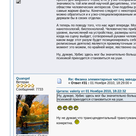
значимость той или иной научной дисциплины, эт
областям человеческих интересов. Они подобны ры
самые жаркие факты. Конечно следует с некоторой
можно обратиться и к узко-специализированным ис
держали бы в своих отделах.
А теперь по поводу того, что нас ждет впереди. М
нанотехологий, биотехнологий. Человечество приб
уровне, вычислений на устройствах, размеры кот
когда на сцену выйдет, сотворенный руками челове
каком виде этот разум будет позиционировать себя
религиозные деятели) является промежуточным эт
момент это можем, по крайней мере, явственно о
Ну, думаю, Урбис здесь мог бы значительно больш
психикой приходится становиться на уши.
Quangel
Re: Физика элементарных частиц заводи
Ветеран
«
Ответ #31 :
01 Ноября 2010, 18:29:00 »
Сообщений: 7733
Цитата: valeriy от 01 Ноября 2010, 18:22:32
Ну, думаю, Урбис здесь мог бы значительно больш
психикой приходится становиться на уши.
Ну не думаю,что трансцендентальный трансгуман
конкретна.