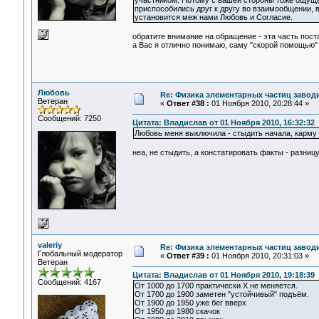
участником. Потому с вашей стороны тоже ощуща
приспособились друг к другу во взаимообщении, 
установится меж нами Любовь и Согласие.
обратите внимание на обращение - эта часть поста
а Вас я отлично понимаю, саму "скорой помощью" 
Любовь
Re: Физика элементарных частиц заводи
Ветеран
«
Ответ #38 :
01 Ноября 2010, 20:28:44 »
Сообщений: 7250
Цитата: Владислав от 01 Ноября 2010, 16:32:32
Любовь меня выключила - стыдить начала, карму 
неа, не стыдить, а констатировать факты - разниц
valeriy
Re: Физика элементарных частиц заводи
Глобальный модератор
«
Ответ #39 :
01 Ноября 2010, 20:31:03 »
Ветеран
Цитата: Владислав от 01 Ноября 2010, 19:18:39
Сообщений: 4167
От 1000 до 1700 практически Х не меняется.
От 1700 до 1900 заметен "устойчивый" подъём.
От 1900 до 1950 уже бег вверх
От 1950 до 1980 скачок