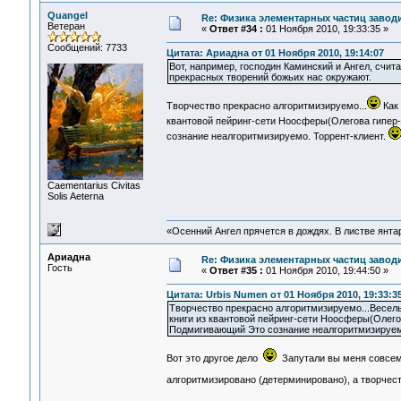
Quangel
Re: Физика элементарных частиц заводи
Ветеран
«
Ответ #34 :
01 Ноября 2010, 19:33:35 »
Сообщений: 7733
Цитата: Ариадна от 01 Ноября 2010, 19:14:07
Вот, например, господин Каминский и Ангел, счита
прекрасных творений божьих нас окружают.
Творчество прекрасно алгоритмизируемо...
Как 
квантовой пейринг-сети Ноосферы(Олегова гипер-
сознание неалгоритмизируемо. Торрент-клиент.
Сaementarius Civitas
Solis Aeterna
«Осенний Ангел прячется в дождях. В листве янтарн
Ариадна
Re: Физика элементарных частиц заводи
Гость
«
Ответ #35 :
01 Ноября 2010, 19:44:50 »
Цитата: Urbis Numen от 01 Ноября 2010, 19:33:3
Творчество прекрасно алгоритмизируемо...Веселы
книги из квантовой пейринг-сети Ноосферы(Олего
Подмигивающий Это сознание неалгоритмизируем
Вот это другое дело
Запутали вы меня совсе
алгоритмизировано (детерминировано), а творчес