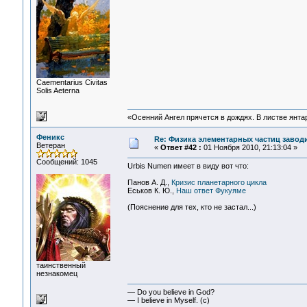
Сaementarius Civitas
Solis Aeterna
«Осенний Ангел прячется в дождях. В листве янтарн
Феникс
Re: Физика элементарных частиц заводи
Ветеран
«
Ответ #42 :
01 Ноября 2010, 21:13:04 »
Сообщений: 1045
Urbis Numen имеет в виду вот что:
Панов А. Д.,
Кризис планетарного цикла
Еськов К. Ю.,
Наш ответ Фукуяме
(Пояснение для тех, кто не застал...)
таинственный
незнакомец
— Do you believe in God?
— I believe in Myself. (c)