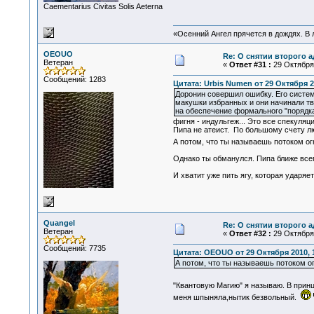
Сaementarius Civitas Solis Aeterna
«Осенний Ангел прячется в дождях. В л
OEOUO
Re: О снятии второго 
Ветеран
«
Ответ #31 :
29 Октября 
Сообщений: 1283
Цитата: Urbis Numen от 29 Октября 2
Доронин совершил ошибку. Его систем
макушки избранных и они начинали т
на обеспечение формального "порядка"
фигня - индульгеж... Это все спекуляц
Пипа не атеист. По большому счету лю
А потом, что ты называешь потоком ог
Однако ты обманулся. Пипа ближе всего
И хватит уже пить ягу, которая ударяе
Quangel
Re: О снятии второго 
Ветеран
«
Ответ #32 :
29 Октября 
Сообщений: 7735
Цитата: OEOUO от 29 Октября 2010, 
А потом, что ты называешь потоком о
"Квантовую Магию" я называю. В принц
меня шпыняла,нытик безвольный.