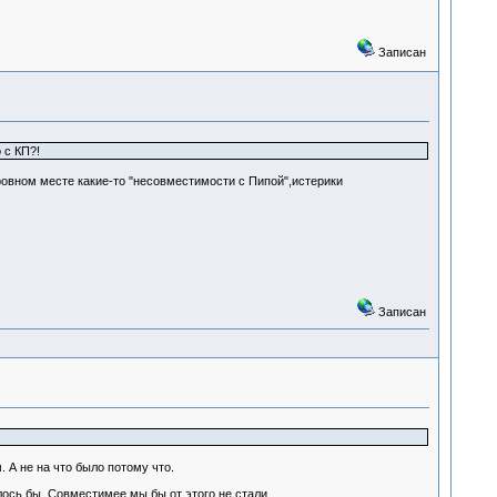
Записан
 с КП?!
 ровном месте какие-то "несовместимости с Пипой",истерики
Записан
 А не на что было потому что.
лось бы. Совместимее мы бы от этого не стали.