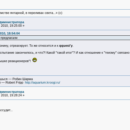
истве янтарной, в переливах света...» (c)
администратора
2010, 19:25:00 »
010, 18:54:04
 предлагали
нину, отреагирует. То же относится и к
qquest'у
.
пытание закончилось, и что?! Какой "такой итог"? И как отношение к "теизму" связано
дышке реакционеров"!
вишься — Робин Шарма
и — Robert Fripp
http://aquarium.kroogi.ru/
администратора
2010, 19:28:24 »
ссудит...