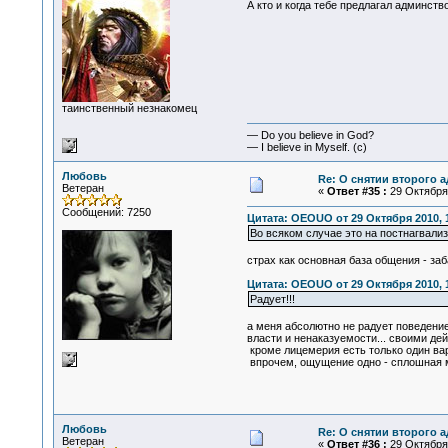
А кто и когда тебе предлагал админств
таинственный незнакомец
— Do you believe in God?
— I believe in Myself. (c)
Любовь
Re: О снятии второго 
Ветеран
«
Ответ #35 :
29 Октября 
Сообщений: 7250
Цитата: OEOUO от 29 Октября 2010, 
Во всяком случае это на постнагвал
страх как основная база общения - заба
Цитата: OEOUO от 29 Октября 2010, 
Радует!!!
а меня абсолютно не радует поведение
власти и ненаказуемости... своими дей
кроме лицемерия есть только один вари
впрочем, ощущение одно - сплошная м
Любовь
Re: О снятии второго 
Ветеран
«
Ответ #36 :
29 Октября 