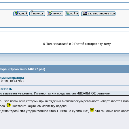
0 Пользователей и 2 Гостей смотрят эту тему.
тора (Прочитано 146177 раз)
администратора
2010, 18:41:36 »
18:19:16
оно вызывает уважение. Именно так я и представлял ИДЕАЛЬНОЕ решение.
а - это поток огня,который при вхождении в физическую реальность обертывается ма
деса.
Поставить админом атеистку надеясь
,типа "делай что угодно,главное чтобы никто не хулиганил",
это гашение огня собс