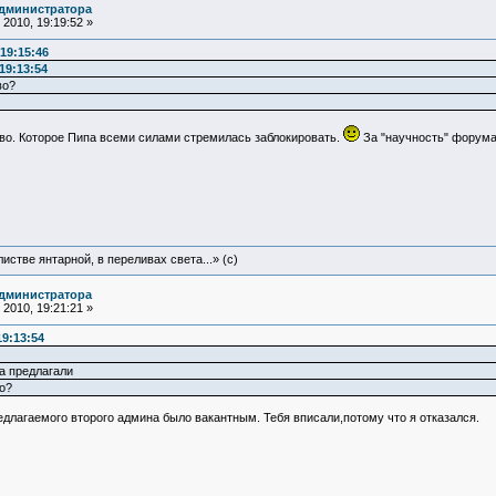
администратора
2010, 19:19:52 »
19:15:46
19:13:54
во?
во. Которое Пипа всеми силами стремилась заблокировать.
За "научность" форума
истве янтарной, в переливах света...» (c)
администратора
2010, 19:21:21 »
19:13:54
а предлагали
о?
длагаемого второго админа было вакантным. Тебя вписали,потому что я отказался.