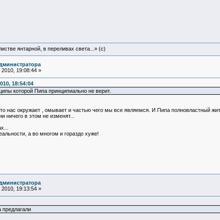
истве янтарной, в переливах света...» (c)
администратора
2010, 19:08:44 »
010, 18:54:04
ципы которой Пипа принципиально не верит.
 что нас окружает , омывает и частью чего мы все являемся. И Пипа полновластный жит
 ничего в этом не изменят...
х...
альности, а во многом и гораздо хуже!
администратора
2010, 19:13:54 »
а предлагали