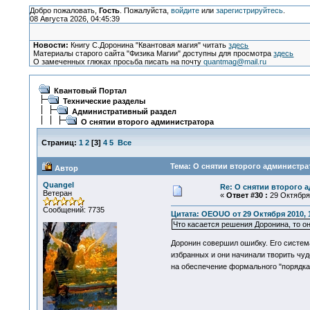
Добро пожаловать,
Гость
. Пожалуйста,
войдите
или
зарегистрируйтесь
.
08 Августа 2026, 04:45:39
Новости:
Книгу С.Доронина "Квантовая магия" читать
здесь
Материалы старого сайта "Физика Магии" доступны для просмотра
здесь
О замеченных глюках просьба писать на почту
quantmag@mail.ru
Квантовый Портал
Технические разделы
Административный раздел
О снятии второго администратора
Страниц:
1
2
[
3
]
4
5
Все
Тема: О снятии второго администра
Автор
Quangel
Re: О снятии второго 
Ветеран
«
Ответ #30 :
29 Октября 
Сообщений: 7735
Цитата: OEOUO от 29 Октября 2010, 
Что касается решения Доронина, то 
Доронин совершил ошибку. Его систем
избранных и они начинали творить чу
на обеспечение формального "порядка"