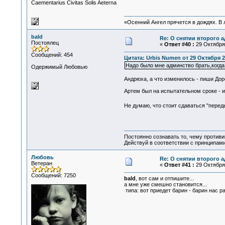
Сaementarius Civitas Solis Aeterna
«Осенний Ангел прячется в дождях. В л
bald
Re: О снятии второго 
Постоялец
«
Ответ #40 :
29 Октября 
Сообщений: 454
Цитата: Urbis Numen от 29 Октября 2
Надо было мне админство брать,когда
Одержимый Любовью
Андрюха, а что изменилось - пиши Доро
Артем был на испытательном сроке - ис
Не думаю, что стоит сдаваться "пере
Постоянно сознавать то, чему проти
Действуй в соответствии с принципам
Любовь
Re: О снятии второго 
Ветеран
«
Ответ #41 :
29 Октября 
Сообщений: 7250
bald
, вот сам и отпишите...
а мне уже смешно становится...
типа: вот приедет барин - барин нас ра