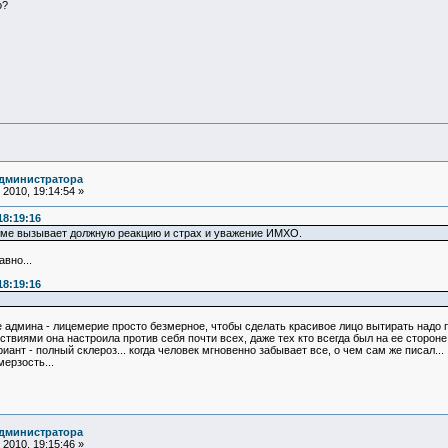
о?
администратора
2010, 19:14:54 »
18:19:16
изме вызывает должную реакцию и страх и уважение ИМХО.
вно...
18:19:16
 админа - лицемерие просто безмерное, чтобы сделать красивое лицо вытирать надо по
ствиями она настроила против себя почти всех, даже тех кто всегда был на ее стороне.
ант - полный склероз... когда человек мгновенно забывает все, о чем сам же писал...
ерзость...
администратора
2010, 19:15:46 »