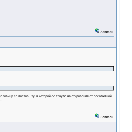
Записан
ловину ее постов - ту, в которой ее тянуло на откровения от абсолютной
..
Записан