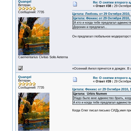
Quangel
Re: О снятии второго 
Ветеран
«
Ответ #38 :
29 Октября 
Сообщений: 7735
Цитата: Любовь от 29 Октября 2010, 
Цитата: Феникс от 29 Октября 2010, 
А кто и когда тебе предлагал админст
Доронин и предлагал...
Он предлагал глобальное модераторст
Сaementarius Civitas Solis Aeterna
«Осенний Ангел прячется в дождях. В л
Quangel
Re: О снятии второго 
Ветеран
«
Ответ #39 :
29 Октября 
Сообщений: 7735
Цитата: Феникс от 29 Октября 2010, 
Цитата: Urbis Numen
Надо было мне админство брать, когд
А кто и когда тебе предлагал админств
Когда Олег писал письмо СИДу,имя пре