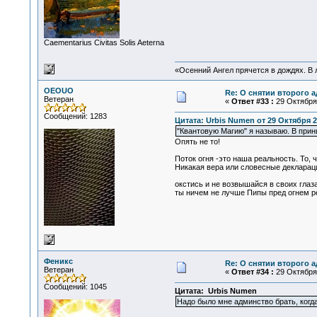
Сaementarius Civitas Solis Aeterna
«Осенний Ангел прячется в дождях. В л
OEOUO
Re: О снятии второго 
Ветеран
«
Ответ #33 :
29 Октября 
Сообщений: 1283
Цитата: Urbis Numen от 29 Октября 2
"Квантовую Магию" я называю. В прин
Опять не то!
Поток огня -это наша реальность. То,
Никакая вера или словесные декларации
окстись и не возвышайся в своих глаза
ты ничем не лучше Пипы пред огнем ре
Феникс
Re: О снятии второго 
Ветеран
«
Ответ #34 :
29 Октября 
Сообщений: 1045
Цитата: Urbis Numen
Надо было мне админство брать, когд