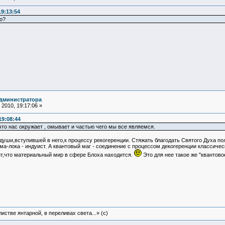
19:13:54
о?
администратора
2010, 19:17:06 »
19:08:44
 что нас окружает , омывает и частью чего мы все являемся.
я души,вступившей в него,к процессу рекогеренции. Стяжать благодать Святого Духа по
ма-лока - индуист. А квантовый маг - соединение с процессом декогеренции классиче
ит,что материальный мир в сфере Блоха находится.
Это для нее такое же "квантово
истве янтарной, в переливах света...» (c)