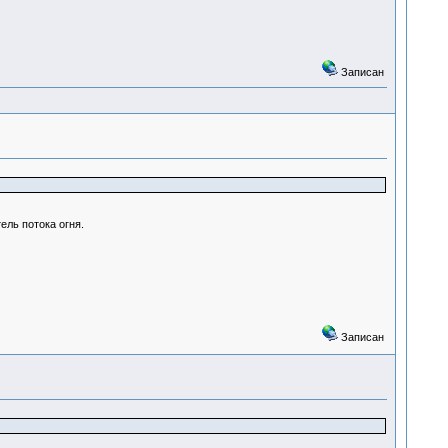
Записан
ель потока огня.
Записан