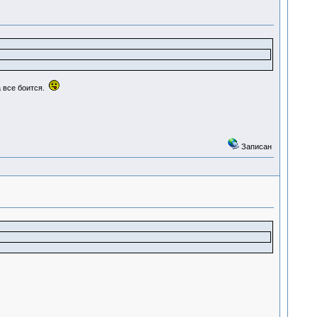
 все боится.
Записан