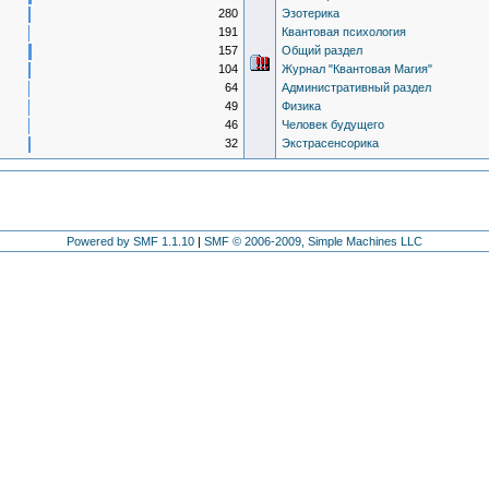
280
Эзотерика
191
Квантовая психология
157
Общий раздел
104
Журнал "Квантовая Магия"
64
Административный раздел
49
Физика
46
Человек будущего
32
Экстрасенсорика
Powered by SMF 1.1.10
|
SMF © 2006-2009, Simple Machines LLC