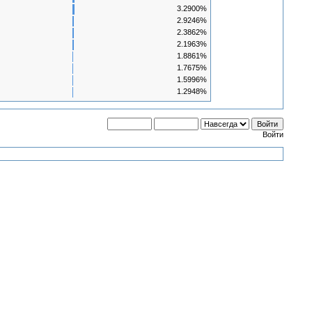
3.2900%
2.9246%
2.3862%
2.1963%
1.8861%
1.7675%
1.5996%
1.2948%
Войти