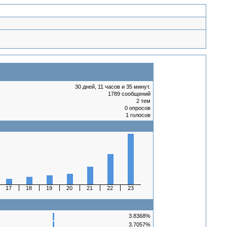
30 дней, 11 часов и 35 минут.
1789 сообщений
2 тем
0 опросов
1 голосов
17
18
19
20
21
22
23
3.8368%
3.7057%