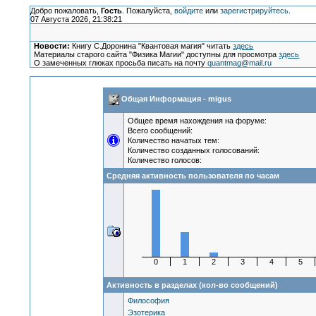
Добро пожаловать,
Гость
. Пожалуйста,
войдите
или
зарегистрируйтесь
.
07 Августа 2026, 21:38:21
Новости:
Книгу С.Доронина "Квантовая магия" читать
здесь
Материалы старого сайта "Физика Магии" доступны для просмотра
здесь
О замеченных глюках просьба писать на почту
quantmag@mail.ru
Общая Информация - migus
Общее время нахождения на форуме:
Всего сообщений:
Количество начатых тем:
Количество созданных голосований:
Количество голосов:
Средняя активность пользователя по часам
0
1
2
3
4
5
Активность в разделах (кол-во сообщений)
Философия
Эзотерика