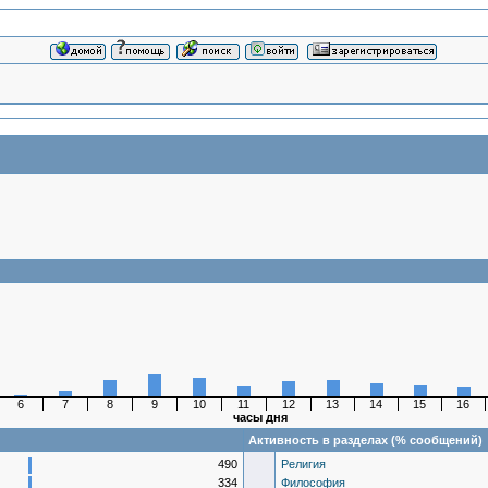
6
7
8
9
10
11
12
13
14
15
16
часы дня
Активность в разделах (% сообщений)
490
Религия
334
Философия