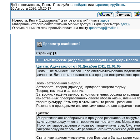
Добро пожаловать,
Гость
. Пожалуйста,
войдите
или
зарегистрируйтесь
.
10 Августа 2026, 10:20:17
Новости:
Книгу С.Доронина "Квантовая магия" читать
здесь
Материалы старого сайта "Физика Магии" доступны для просмотра
здесь
О замеченных глюках просьба писать на почту
quantmag@mail.ru
Просмотр сообщений
Страниц: [
1
]
1
Тематические разделы
/
Философия
/
Re: Теория всего
Цитата: Адекватолог от 01 Декабря 2011, 21:01:05
Тело — не личность, не эго. Тело систематизировано моделями
личности. Личность появляется как процесс исторического пр
Тело - затворённая энергия.
Затворяет - творец (природа), придавая энергии форму.
Творец, темница и затворник.
Затворник - ещё не личность, но постепенно, осознавая грани
качественных преобразованиях своего образа жизни, пленник по
творит культуру. Есть ему в этом какой-то резон - резонанс.
Резонанс с природными инстинктами если сильно выражен - гово
Цитата:
Энергетическое «собирание» в процессе резонанса из вакуума
культурную среду — есть творение личности — эго. Модели пр
Понятия, мировоззрения описывают модели культуры. Система
энергии вакуума телом. Их резонанс, его историческое действ
Статичные и динамичные культуры Востока и Запада какие комп