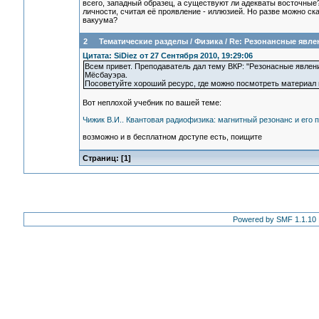
всего, западный образец, а существуют ли адекваты восточные
личности, считая её проявление - иллюзией. Но разве можно ска
вакуума?
2
Тематические разделы
/
Физика
/
Re: Резонансные явле
Цитата: SiDiez от 27 Сентября 2010, 19:29:06
Всем привет. Преподаватель дал тему ВКР: "Резонасные явлен
Мёсбауэра.
Посоветуйте хороший ресурс, где можно посмотреть материал п
Вот неплохой учебник по вашей теме:
Чижик В.И.. Квантовая радиофизика: магнитный резонанс и его 
возможно и в бесплатном доступе есть, поищите
Страниц: [
1
]
Powered by SMF 1.1.10